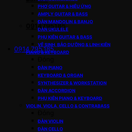
PHƠ GUITAR & HIỆU ỨNG
AMPLY GUITAR & BASS
ĐÀN MANDOLIN & BANJO
0914795185
ĐÀN UKULELE
PHỤ KIỆN GUITAR & BASS
VỆ SINH, BẢO DƯỠNG & LINH KIỆN
0914.795.185
PIANO & KEYBOARD
Đóng
ĐÀN PIANO
KEYBOARD & ORGAN
SYNTHESIZER & WORKSTATION
ĐÀN ACCORDION
PHỤ KIỆN PIANO & KEYBOARD
VIOLIN, VIOLA, CELLO & CONTRABASS
Đóng
ĐÀN VIOLIN
ĐÀN CELLO