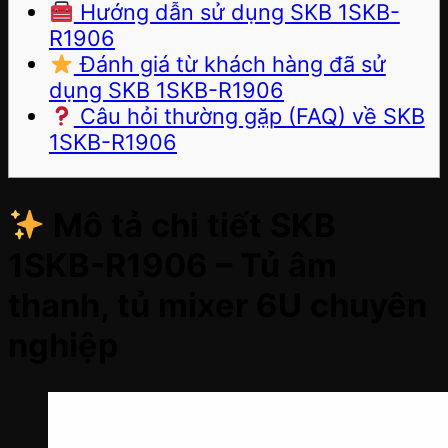
Hướng dẫn sử dụng SKB 1SKB-
R1906
Đánh giá từ khách hàng đã sử
dụng SKB 1SKB-R1906
Câu hỏi thường gặp (FAQ) về SKB
1SKB-R1906
Mô tả chi tiết SKB
1SKB-R1906 – Tủ âm
thanh, tủ mixer 6U chuyên
nghiệp