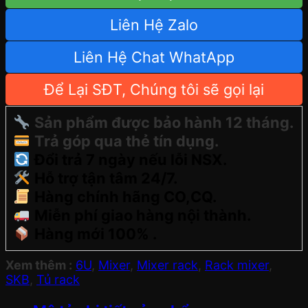
Liên Hệ Zalo
Liên Hệ Chat WhatApp
Để Lại SĐT, Chúng tôi sẽ gọi lại
Sản phẩm được bảo hành 12 tháng.
Trả góp qua thẻ tín dụng.
Đổi trả 7 ngày nếu lỗi NSX.
Hỗ trợ tận tâm 24/7.
Hàng chính hãng CO,CQ.
Miễn phí giao hàng nội thành.
Hàng mới 100% .
Xem thêm :
6U
,
Mixer
,
Mixer rack
,
Rack mixer
,
SKB
,
Tủ rack