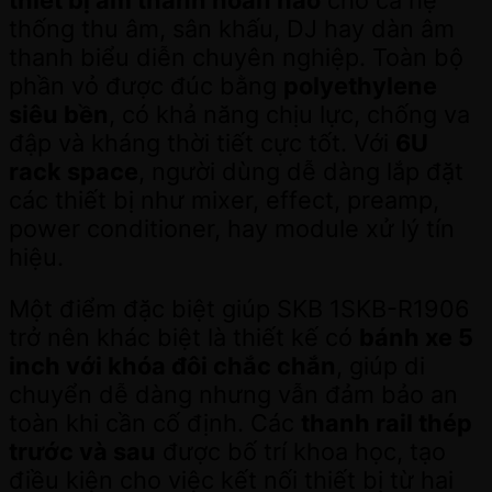
thống thu âm, sân khấu, DJ hay dàn âm
thanh biểu diễn chuyên nghiệp. Toàn bộ
phần vỏ được đúc bằng
polyethylene
siêu bền
, có khả năng chịu lực, chống va
đập và kháng thời tiết cực tốt. Với
6U
rack space
, người dùng dễ dàng lắp đặt
các thiết bị như mixer, effect, preamp,
power conditioner, hay module xử lý tín
hiệu.
Một điểm đặc biệt giúp SKB 1SKB-R1906
trở nên khác biệt là thiết kế có
bánh xe 5
inch với khóa đôi chắc chắn
, giúp di
chuyển dễ dàng nhưng vẫn đảm bảo an
toàn khi cần cố định. Các
thanh rail thép
trước và sau
được bố trí khoa học, tạo
điều kiện cho việc kết nối thiết bị từ hai