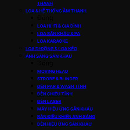
THANH
LOA & HỆ THỐNG ÂM THANH
Đóng
LOA HI-FI & GIA ĐÌNH
LOA SÂN KHẤU & PA
LOA KARAOKE
LOA DI ĐỘNG & LOA KÉO
ÁNH SÁNG SÂN KHẤU
Đóng
MOVING HEAD
STROBE & BLINDER
ĐÈN PAR & WASH TĨNH
ĐÈN CHIẾU TĨNH
ĐÈN LASER
MÁY HIỆU ỨNG SÂN KHẤU
BÀN ĐIỀU KHIỂN ÁNH SÁNG
ĐÈN HIỆU ỨNG SÂN KHẤU