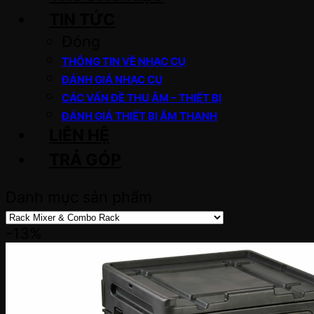
TIN TỨC
Đóng
THÔNG TIN VỀ NHẠC CỤ
ĐÁNH GIÁ NHẠC CỤ
CÁC VẤN ĐỀ THU ÂM – THIẾT BỊ
ĐÁNH GIÁ THIẾT BỊ ÂM THANH
LIÊN HỆ
TRẢ GÓP
Danh mục sản phẩm
-13%