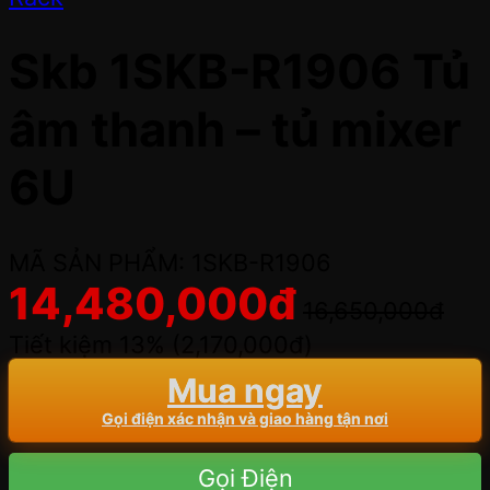
Skb 1SKB-R1906 Tủ
âm thanh – tủ mixer
6U
MÃ SẢN PHẨM: 1SKB-R1906
14,480,000
đ
16,650,000
đ
Tiết kiệm 13% (
2,170,000
đ
)
Mua ngay
Gọi điện xác nhận và giao hàng tận nơi
Gọi Điện