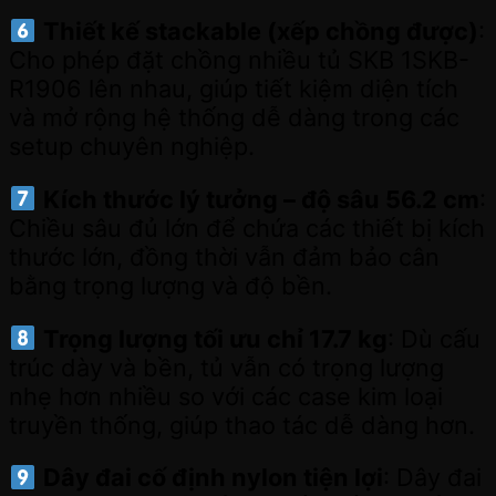
Thiết kế stackable (xếp chồng được)
:
Cho phép đặt chồng nhiều tủ SKB 1SKB-
R1906 lên nhau, giúp tiết kiệm diện tích
và mở rộng hệ thống dễ dàng trong các
setup chuyên nghiệp.
Kích thước lý tưởng – độ sâu 56.2 cm
:
Chiều sâu đủ lớn để chứa các thiết bị kích
thước lớn, đồng thời vẫn đảm bảo cân
bằng trọng lượng và độ bền.
Trọng lượng tối ưu chỉ 17.7 kg
: Dù cấu
trúc dày và bền, tủ vẫn có trọng lượng
nhẹ hơn nhiều so với các case kim loại
truyền thống, giúp thao tác dễ dàng hơn.
Dây đai cố định nylon tiện lợi
: Dây đai