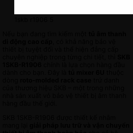
1skb r1906 5
Nếu bạn đang tìm kiếm một
tủ âm thanh
di động cao cấp
, có khả năng bảo vệ
thiết bị tuyệt đối và thể hiện đẳng cấp
chuyên nghiệp trong từng chi tiết, thì
SKB
1SKB-R1906
chính là lựa chọn hàng đầu
dành cho bạn. Đây là
tủ mixer 6U
thuộc
dòng
roto-molded rack case
trứ danh
của thương hiệu SKB – một trong những
nhà sản xuất vỏ bảo vệ thiết bị âm thanh
hàng đầu thế giới.
SKB 1SKB-R1906 được thiết kế nhằm
mang lại
giải pháp lưu trữ và vận chuyển
thiết bị âm thanh hoàn hảo
cho cả hệ