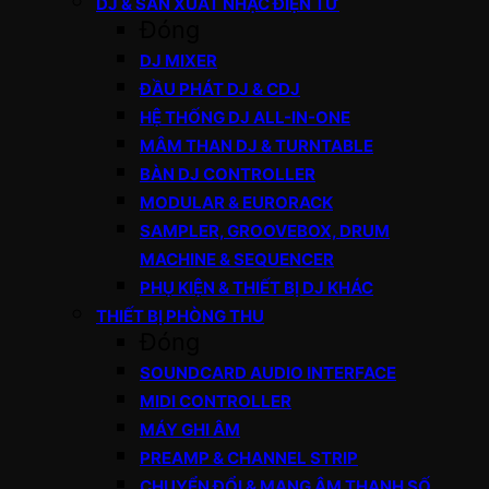
DJ & SẢN XUẤT NHẠC ĐIỆN TỬ
Đóng
DJ MIXER
ĐẦU PHÁT DJ & CDJ
HỆ THỐNG DJ ALL-IN-ONE
MÂM THAN DJ & TURNTABLE
BÀN DJ CONTROLLER
MODULAR & EURORACK
SAMPLER, GROOVEBOX, DRUM
MACHINE & SEQUENCER
PHỤ KIỆN & THIẾT BỊ DJ KHÁC
THIẾT BỊ PHÒNG THU
Đóng
SOUNDCARD AUDIO INTERFACE
MIDI CONTROLLER
MÁY GHI ÂM
PREAMP & CHANNEL STRIP
CHUYỂN ĐỔI & MẠNG ÂM THANH SỐ