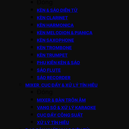
Đóng
KÈN & SÁO ĐIỆN TỬ
KÈN CLARINET
KÈN HARMONICA
KÈN MELODION & PIANICA
KÈN SAXOPHONE
KÈN TROMBONE
KÈN TRUMPET
PHỤ KIỆN KÈN & SÁO
SÁO FLUTE
SÁO RECORDER
MIXER, CỤC ĐẨY & XỬ LÝ TÍN HIỆU
Đóng
MIXER & BÀN TRỘN ÂM
VANG SỐ & XỬ LÝ KARAOKE
CỤC ĐẨY CÔNG SUẤT
XỬ LÝ TÍN HIỆU