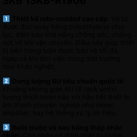
SKB 1SKB-R1906
Thiết kế roto-molded cao cấp
: Vỏ tủ
được đúc xoay bằng polyethylene chịu
lực, đảm bảo khả năng chống sốc, chống
nứt vỡ khi vận chuyển. Điều này giúp thiết
bị bên trong luôn được bảo vệ tối đa,
ngay cả khi làm việc trong môi trường
tour khắc nghiệt.
Dung lượng 6U tiêu chuẩn quốc tế
:
Khoảng không gian 6U (6 rack units)
tương thích hoàn hảo với hầu hết thiết bị
âm thanh chuyên nghiệp như mixer,
amplifier, hay hệ thống xử lý tín hiệu.
Rails trước và sau bằng thép chắc
chắn
: Cho phép cố định thiết bị từ hai