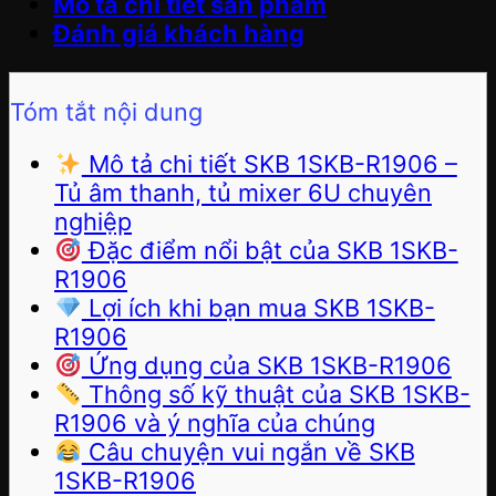
Mô tả chi tiết sản phẩm
Đánh giá khách hàng
Tóm tắt nội dung
Mô tả chi tiết SKB 1SKB-R1906 –
Tủ âm thanh, tủ mixer 6U chuyên
nghiệp
Đặc điểm nổi bật của SKB 1SKB-
R1906
Lợi ích khi bạn mua SKB 1SKB-
R1906
Ứng dụng của SKB 1SKB-R1906
Thông số kỹ thuật của SKB 1SKB-
R1906 và ý nghĩa của chúng
Câu chuyện vui ngắn về SKB
1SKB-R1906