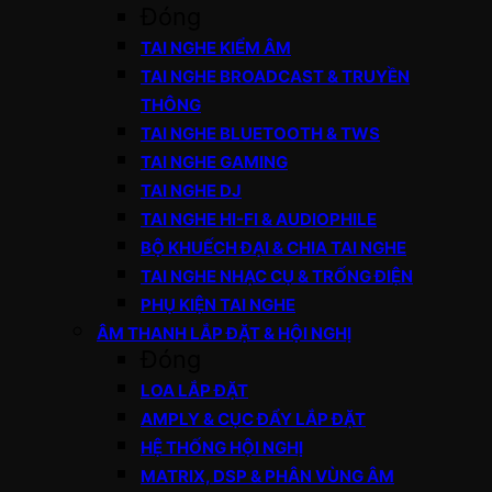
Đóng
TAI NGHE KIỂM ÂM
TAI NGHE BROADCAST & TRUYỀN
THÔNG
TAI NGHE BLUETOOTH & TWS
TAI NGHE GAMING
TAI NGHE DJ
TAI NGHE HI-FI & AUDIOPHILE
BỘ KHUẾCH ĐẠI & CHIA TAI NGHE
TAI NGHE NHẠC CỤ & TRỐNG ĐIỆN
PHỤ KIỆN TAI NGHE
ÂM THANH LẮP ĐẶT & HỘI NGHỊ
Đóng
LOA LẮP ĐẶT
AMPLY & CỤC ĐẨY LẮP ĐẶT
HỆ THỐNG HỘI NGHỊ
MATRIX, DSP & PHÂN VÙNG ÂM