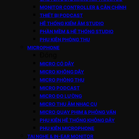
MONITOR CONTROLLER & CÂN CHỈNH
THIẾT BỊ PODCAST
HỆ THỐNG KIỂM ÂM STUDIO
PHẦN MỀM & HỆ THỐNG STUDIO
PHỤ KIỆN PHÒNG THU
MICROPHONE
Đóng
MICRO CÓ DÂY
MICRO KHÔNG DÂY
MICRO PHÒNG THU
MICRO PODCAST
MICRO ĐO LƯỜNG
MICRO THU ÂM NHẠC CỤ
MICRO QUAY PHIM & PHỎNG VẤN
PHỤ KIỆN HỆ THỐNG KHÔNG DÂY
PHỤ KIỆN MICROPHONE
TAI NGHE & IN-EAR MONITOR