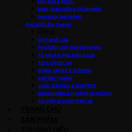
LED BAR & PIXEL
DMX, GIAO DIỆN & PHẦN MỀM
PHỤ KIỆN ÁNH SÁNG
PHỤ KIỆN ÂM THANH
Đóng
CỌC & ĐẾ LOA
PHỤ KIỆN LOA CHUYÊN DỤNG
TỦ RACK & PHỤ KIỆN RACK
TÚI & CASE LOA
CHÂN, GIÁ ĐỠ & RIGGING
CÁP ÂM THANH
JACK, ĐẦU NỐI & ADAPTER
NGUỒN ĐIỆN & PHÂN PHỐI NGUỒN
TÚI, HỘP & CASE THIẾT BỊ
TRANG CHỦ
SẢN PHẨM
THƯƠNG HIỆU