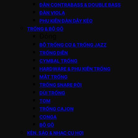
ĐÀN CONTRABASS & DOUBLE BASS
ĐÀN VIOLA
PHỤ KIỆN ĐÀN DÂY KÉO
TRỐNG & BỘ GÕ
Đóng
BỘ TRỐNG CƠ & TRỐNG JAZZ
TRỐNG ĐIỆN
CYMBAL TRỐNG
HARDWARE & PHỤ KIỆN TRỐNG
MẶT TRỐNG
TRỐNG SNARE RỜI
DÙI TRỐNG
TOM
TRỐNG CAJON
CONGA
BỘ GÕ
KÈN, SÁO & NHẠC CỤ HƠI