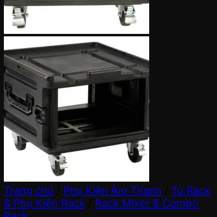
Trang chủ
/
Phụ Kiện Âm Thanh
/
Tủ Rack
& Phụ Kiện Rack
/
Rack Mixer & Combo
Rack