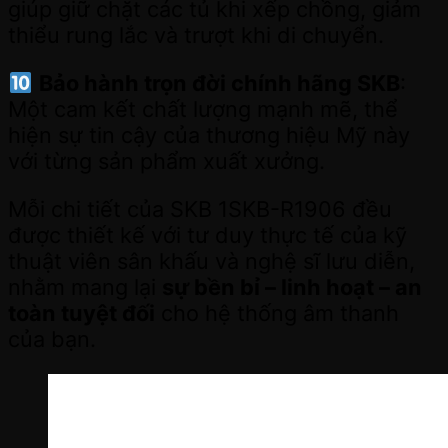
giúp giữ chặt các tủ khi xếp chồng, giảm
thiểu rung lắc và trượt khi di chuyển.
Bảo hành trọn đời chính hãng SKB
:
Một cam kết chất lượng mạnh mẽ, thể
hiện sự tin cậy của thương hiệu Mỹ này
với từng sản phẩm xuất xưởng.
Mỗi chi tiết của SKB 1SKB-R1906 đều
được thiết kế với tư duy thực tế của kỹ
thuật viên sân khấu và nghệ sĩ lưu diễn,
nhằm mang lại
sự bền bỉ – linh hoạt – an
toàn tuyệt đối
cho hệ thống âm thanh
của bạn.