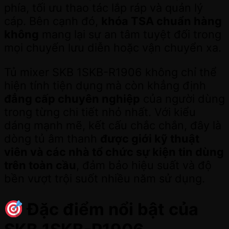
phía, tối ưu thao tác lắp ráp và quản lý
cáp. Bên cạnh đó,
khóa TSA chuẩn hàng
không
mang lại sự an tâm tuyệt đối trong
mọi chuyến lưu diễn hoặc vận chuyển xa.
Tủ mixer SKB 1SKB-R1906 không chỉ thể
hiện tính tiện dụng mà còn khẳng định
đẳng cấp chuyên nghiệp
của người dùng
trong từng chi tiết nhỏ nhất. Với kiểu
dáng mạnh mẽ, kết cấu chắc chắn, đây là
dòng tủ âm thanh
được giới kỹ thuật
viên và các nhà tổ chức sự kiện tin dùng
trên toàn cầu
, đảm bảo hiệu suất và độ
bền vượt trội suốt nhiều năm sử dụng.
Đặc điểm nổi bật của