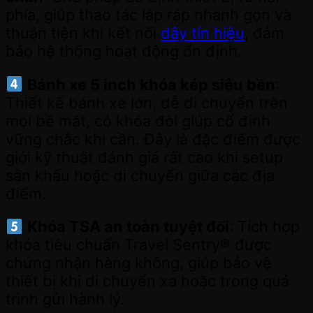
phía, giúp thao tác lắp ráp nhanh gọn và
thuận tiện khi kết nối
dây tín hiệu
, đảm
bảo hệ thống hoạt động ổn định.
Bánh xe 5 inch khóa kép siêu bền
:
Thiết kế bánh xe lớn, dễ di chuyển trên
mọi bề mặt, có khóa đôi giúp cố định
vững chắc khi cần. Đây là đặc điểm được
giới kỹ thuật đánh giá rất cao khi setup
sân khấu hoặc di chuyển giữa các địa
điểm.
Khóa TSA an toàn tuyệt đối
: Tích hợp
khóa tiêu chuẩn Travel Sentry® được
chứng nhận hàng không, giúp bảo vệ
thiết bị khi di chuyển xa hoặc trong quá
trình gửi hành lý.