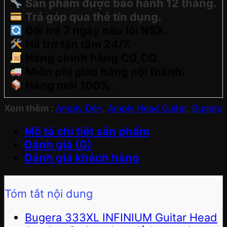
Sản phẩm được bảo hành 12 tháng.
Trả góp qua thẻ tín dụng.
Đổi trả 7 ngày nếu lỗi NSX.
Hỗ trợ tận tâm 24/7.
Hàng chính hãng CO,CQ.
Miễn phí giao hàng nội thành.
Hàng mới 100% .
Xem thêm :
Amply Đèn
,
Amply Head Guitar
,
Bugera
Mô tả chi tiết sản phẩm
Đánh giá (0)
Đánh giá khách hàng
Tóm tắt nội dung
Bugera 333XL INFINIUM Guitar Head