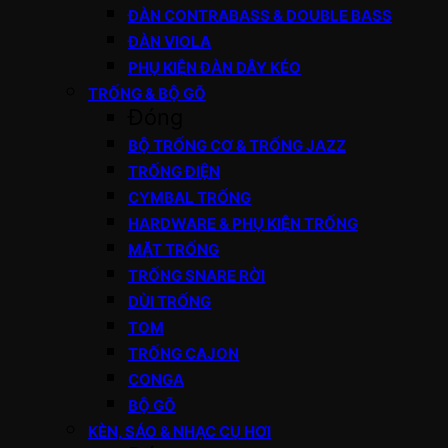
ĐÀN CONTRABASS & DOUBLE BASS
ĐÀN VIOLA
PHỤ KIỆN ĐÀN DÂY KÉO
TRỐNG & BỘ GÕ
Đóng
BỘ TRỐNG CƠ & TRỐNG JAZZ
TRỐNG ĐIỆN
CYMBAL TRỐNG
HARDWARE & PHỤ KIỆN TRỐNG
MẶT TRỐNG
TRỐNG SNARE RỜI
DÙI TRỐNG
TOM
TRỐNG CAJON
CONGA
BỘ GÕ
KÈN, SÁO & NHẠC CỤ HƠI