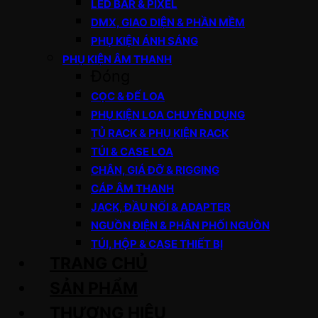
LED BAR & PIXEL
DMX, GIAO DIỆN & PHẦN MỀM
PHỤ KIỆN ÁNH SÁNG
PHỤ KIỆN ÂM THANH
Đóng
CỌC & ĐẾ LOA
PHỤ KIỆN LOA CHUYÊN DỤNG
TỦ RACK & PHỤ KIỆN RACK
TÚI & CASE LOA
CHÂN, GIÁ ĐỠ & RIGGING
CÁP ÂM THANH
JACK, ĐẦU NỐI & ADAPTER
NGUỒN ĐIỆN & PHÂN PHỐI NGUỒN
TÚI, HỘP & CASE THIẾT BỊ
TRANG CHỦ
SẢN PHẨM
THƯƠNG HIỆU