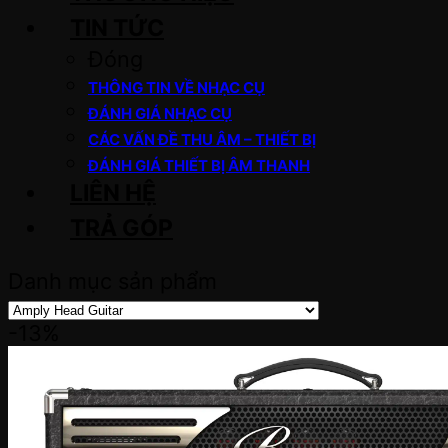
TIN TỨC
Đóng
THÔNG TIN VỀ NHẠC CỤ
ĐÁNH GIÁ NHẠC CỤ
CÁC VẤN ĐỀ THU ÂM – THIẾT BỊ
ĐÁNH GIÁ THIẾT BỊ ÂM THANH
LIÊN HỆ
TRẢ GÓP
Danh mục sản phẩm
-13%