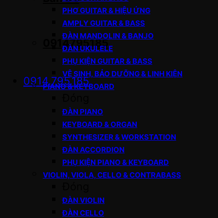
PHƠ GUITAR & HIỆU ỨNG
AMPLY GUITAR & BASS
ĐÀN MANDOLIN & BANJO
0914795185
ĐÀN UKULELE
PHỤ KIỆN GUITAR & BASS
VỆ SINH, BẢO DƯỠNG & LINH KIỆN
0914.795.185
PIANO & KEYBOARD
Đóng
ĐÀN PIANO
KEYBOARD & ORGAN
SYNTHESIZER & WORKSTATION
ĐÀN ACCORDION
PHỤ KIỆN PIANO & KEYBOARD
VIOLIN, VIOLA, CELLO & CONTRABASS
Đóng
ĐÀN VIOLIN
ĐÀN CELLO