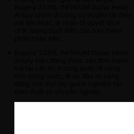
Bugera 333XL INFINIUM Guitar Head
Amply chính là công cụ truyền tải đam
mê âm nhạc, là nhân tố quyết định
chất lượng buổi diễn của bạn thêm
phần hoàn hảo.
Bugera 333XL INFINIUM Guitar Head
Amply hiện đang được săn đón mạnh
mẽ tại các thị trường quốc tế cũng
như trong nước, là sự đầu tư xứng
đáng cho mọi tay guitar nghiêm túc
theo đuổi sự chuyên nghiệp.