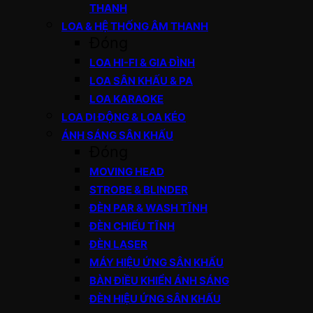
THANH
LOA & HỆ THỐNG ÂM THANH
Đóng
LOA HI-FI & GIA ĐÌNH
LOA SÂN KHẤU & PA
LOA KARAOKE
LOA DI ĐỘNG & LOA KÉO
ÁNH SÁNG SÂN KHẤU
Đóng
MOVING HEAD
STROBE & BLINDER
ĐÈN PAR & WASH TĨNH
ĐÈN CHIẾU TĨNH
ĐÈN LASER
MÁY HIỆU ỨNG SÂN KHẤU
BÀN ĐIỀU KHIỂN ÁNH SÁNG
ĐÈN HIỆU ỨNG SÂN KHẤU