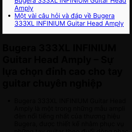
Bugera 333XL INFINIUM Guitar Head
Amply
Một vài câu hỏi và đáp về Bugera
333XL INFINIUM Guitar Head Amply
Bugera 333XL INFINIUM
Guitar Head Amply – Sự
lựa chọn đỉnh cao cho tay
guitar chuyên nghiệp
Bugera 333XL INFINIUM Guitar Head
Amply là một trong những mẫu ampli
đèn nổi tiếng nhất của thương hiệu
Bugera, được thiết kế nhằm phục vụ
những tay guitar theo đuổi dòng nhạc