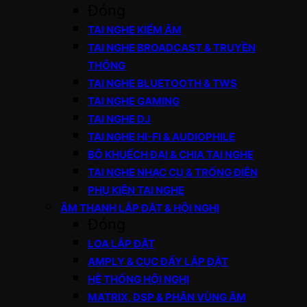
Đóng
TAI NGHE KIỂM ÂM
TAI NGHE BROADCAST & TRUYỀN
THÔNG
TAI NGHE BLUETOOTH & TWS
TAI NGHE GAMING
TAI NGHE DJ
TAI NGHE HI-FI & AUDIOPHILE
BỘ KHUẾCH ĐẠI & CHIA TAI NGHE
TAI NGHE NHẠC CỤ & TRỐNG ĐIỆN
PHỤ KIỆN TAI NGHE
ÂM THANH LẮP ĐẶT & HỘI NGHỊ
Đóng
LOA LẮP ĐẶT
AMPLY & CỤC ĐẨY LẮP ĐẶT
HỆ THỐNG HỘI NGHỊ
MATRIX, DSP & PHÂN VÙNG ÂM