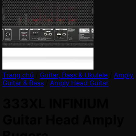
Trang chủ
/
Guitar, Bass & Ukulele
/
Amply
Guitar & Bass
/
Amply Head Guitar
333XL INFINIUM
Guitar Head Amply
Bugera