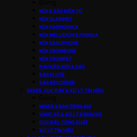
Đóng
KÈN & SÁO ĐIỆN TỬ
KÈN CLARINET
KÈN HARMONICA
KÈN MELODION & PIANICA
KÈN SAXOPHONE
KÈN TROMBONE
KÈN TRUMPET
PHỤ KIỆN KÈN & SÁO
SÁO FLUTE
SÁO RECORDER
MIXER, CỤC ĐẨY & XỬ LÝ TÍN HIỆU
Đóng
MIXER & BÀN TRỘN ÂM
VANG SỐ & XỬ LÝ KARAOKE
CỤC ĐẨY CÔNG SUẤT
XỬ LÝ TÍN HIỆU