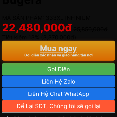
MÃ SẢN PHẨM: 333XL INFINIUM
22,480,000
đ
25,850,000
đ
Tiết kiệm 13% (
3,370,000
đ
)
Mua ngay
Gọi điện xác nhận và giao hàng tận nơi
Gọi Điện
Liên Hệ Zalo
Liên Hệ Chat WhatApp
Để Lại SĐT, Chúng tôi sẽ gọi lại