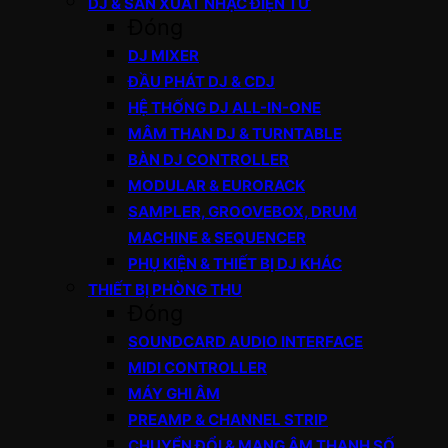
DJ & SẢN XUẤT NHẠC ĐIỆN TỬ
Đóng
DJ MIXER
ĐẦU PHÁT DJ & CDJ
HỆ THỐNG DJ ALL-IN-ONE
MÂM THAN DJ & TURNTABLE
BÀN DJ CONTROLLER
MODULAR & EURORACK
SAMPLER, GROOVEBOX, DRUM
MACHINE & SEQUENCER
PHỤ KIỆN & THIẾT BỊ DJ KHÁC
THIẾT BỊ PHÒNG THU
Đóng
SOUNDCARD AUDIO INTERFACE
MIDI CONTROLLER
MÁY GHI ÂM
PREAMP & CHANNEL STRIP
CHUYỂN ĐỔI & MẠNG ÂM THANH SỐ