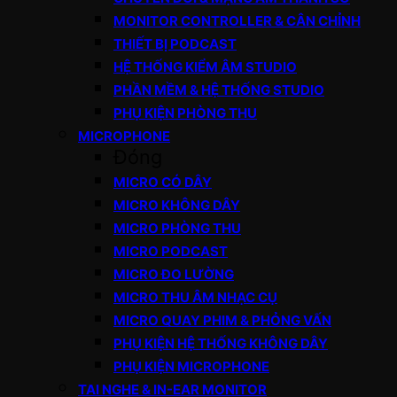
MONITOR CONTROLLER & CÂN CHỈNH
THIẾT BỊ PODCAST
HỆ THỐNG KIỂM ÂM STUDIO
PHẦN MỀM & HỆ THỐNG STUDIO
PHỤ KIỆN PHÒNG THU
MICROPHONE
Đóng
MICRO CÓ DÂY
MICRO KHÔNG DÂY
MICRO PHÒNG THU
MICRO PODCAST
MICRO ĐO LƯỜNG
MICRO THU ÂM NHẠC CỤ
MICRO QUAY PHIM & PHỎNG VẤN
PHỤ KIỆN HỆ THỐNG KHÔNG DÂY
PHỤ KIỆN MICROPHONE
TAI NGHE & IN-EAR MONITOR