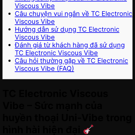
Viscous Vibe
Câu chuyện vui ngắn về TC Electronic
Viscous Vibe
Hướng dẫn sử dụng TC Electronic
Viscous Vibe
Đánh giá từ khách hàng đã sử dụng
TC Electronic Viscous Vibe
Câu hỏi thường gặp về TC Electronic
Viscous Vibe (FAQ)
TC Electronic Viscous
Vibe – Sức mạnh của
huyền thoại Uni-Vibe trong
hình hài hiện đại