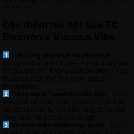
và tiện lợi.
Đặc điểm nổi bật của TC
Electronic Viscous Vibe
Hiệu ứng Uni-Vibe huyền thoại
–
Mang lại chất âm cổ điển với độ xoáy sâu,
ấm áp, tạo nên không gian âm thanh đặc
trưng cho các thể loại rock, blues và
psychedelic.
Công nghệ TonePrint tiên tiến
– Cho
phép tải về hàng trăm preset từ nghệ sĩ
nổi tiếng hoặc tự tạo hiệu ứng riêng, mở
rộng khả năng sáng tạo vô hạn.
Ba núm điều khiển trực quan
– Gồm
Speed, Intensity và Volume giúp người