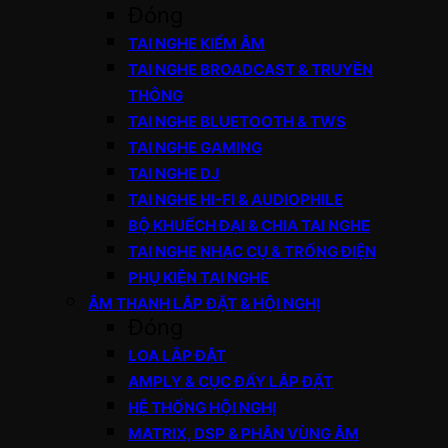
Đóng
TAI NGHE KIỂM ÂM
TAI NGHE BROADCAST & TRUYỀN
THÔNG
TAI NGHE BLUETOOTH & TWS
TAI NGHE GAMING
TAI NGHE DJ
TAI NGHE HI-FI & AUDIOPHILE
BỘ KHUẾCH ĐẠI & CHIA TAI NGHE
TAI NGHE NHẠC CỤ & TRỐNG ĐIỆN
PHỤ KIỆN TAI NGHE
ÂM THANH LẮP ĐẶT & HỘI NGHỊ
Đóng
LOA LẮP ĐẶT
AMPLY & CỤC ĐẨY LẮP ĐẶT
HỆ THỐNG HỘI NGHỊ
MATRIX, DSP & PHÂN VÙNG ÂM