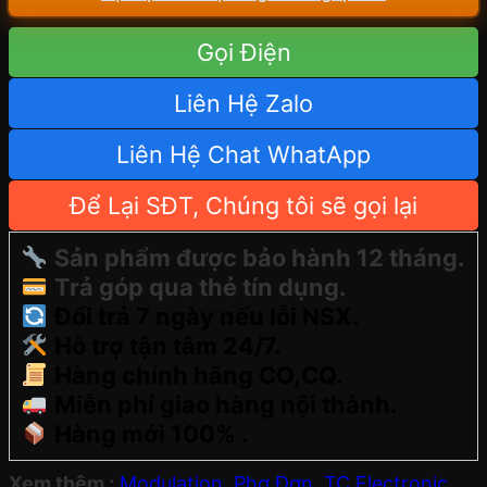
Gọi Điện
Liên Hệ Zalo
Liên Hệ Chat WhatApp
Để Lại SĐT, Chúng tôi sẽ gọi lại
Sản phẩm được bảo hành 12 tháng.
Trả góp qua thẻ tín dụng.
Đổi trả 7 ngày nếu lỗi NSX.
Hỗ trợ tận tâm 24/7.
Hàng chính hãng CO,CQ.
Miễn phí giao hàng nội thành.
Hàng mới 100% .
Xem thêm :
Modulation
,
Phơ Đơn
,
TC Electronic
,