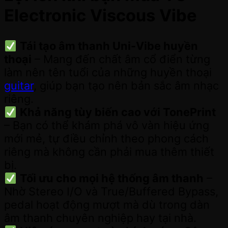
Electronic Viscous Vibe
Tái tạo âm thanh Uni-Vibe huyền
thoại
– Mang đến chất âm cổ điển từng
làm nên tên tuổi của những huyền thoại
guitar
, giúp bạn tạo nên bản sắc âm nhạc
riêng.
Khả năng tùy biến cao với TonePrint
– Bạn có thể khám phá vô vàn hiệu ứng
mới mẻ, tự điều chỉnh theo phong cách
riêng mà không cần phải mua thêm thiết
bị.
Tối ưu cho mọi hệ thống âm thanh
–
Nhờ Stereo I/O và True/Buffered Bypass,
pedal hoạt động mượt mà dù trong dàn
âm thanh chuyên nghiệp hay tại nhà.