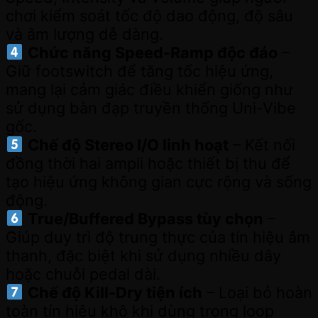
chơi kiểm soát tốc độ dao động, độ sâu
và âm lượng dễ dàng.
Chức năng Speed-Ramp độc đáo
–
Giữ footswitch để tăng tốc hiệu ứng,
mang lại cảm giác điều khiển giống như
sử dụng bàn đạp truyền thống Uni-Vibe
gốc.
Chế độ Stereo I/O linh hoạt
– Kết nối
đồng thời hai ampli hoặc thiết bị thu để
tạo hiệu ứng không gian cực rộng và sống
động.
True/Buffered Bypass tùy chọn
–
Giúp duy trì độ trung thực của tín hiệu âm
thanh, đặc biệt khi sử dụng nhiều dây
hoặc chuỗi pedal dài.
Chế độ Kill-Dry tiện ích
– Loại bỏ hoàn
toàn tín hiệu khô khi dùng trong loop