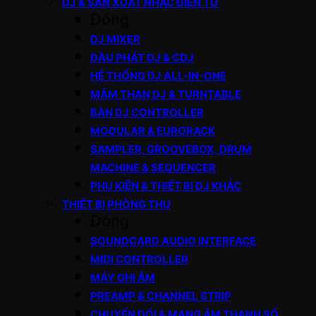
DJ & SẢN XUẤT NHẠC ĐIỆN TỬ
Đóng
DJ MIXER
ĐẦU PHÁT DJ & CDJ
HỆ THỐNG DJ ALL-IN-ONE
MÂM THAN DJ & TURNTABLE
BÀN DJ CONTROLLER
MODULAR & EURORACK
SAMPLER, GROOVEBOX, DRUM
MACHINE & SEQUENCER
PHỤ KIỆN & THIẾT BỊ DJ KHÁC
THIẾT BỊ PHÒNG THU
Đóng
SOUNDCARD AUDIO INTERFACE
MIDI CONTROLLER
MÁY GHI ÂM
PREAMP & CHANNEL STRIP
CHUYỂN ĐỔI & MẠNG ÂM THANH SỐ