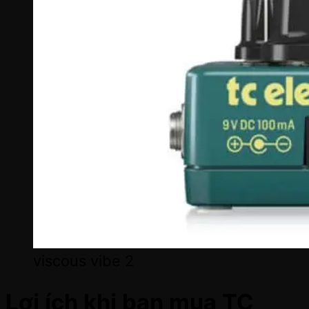
viscous vibe 2
Lợi ích khi bạn mua TC