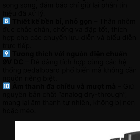
song song, đảm bảo chỉ giữ lại phần tín
hiệu đã xử lý.
Thiết kế bền bỉ, nhỏ gọn
– Thân nhôm
đúc chắc chắn, chống va đập tốt, thích
hợp cho các chuyến lưu diễn và biểu diễn
trực tiếp.
Tương thích với nguồn điện chuẩn
9V DC
– Dễ dàng tích hợp cùng các hệ
thống pedalboard phổ biến mà không cần
nguồn riêng biệt.
Âm thanh đa chiều và mượt mà
– Giữ
nguyên bản chất “analog dry-through”,
mang lại âm thanh tự nhiên, không bị nén
hoặc méo.