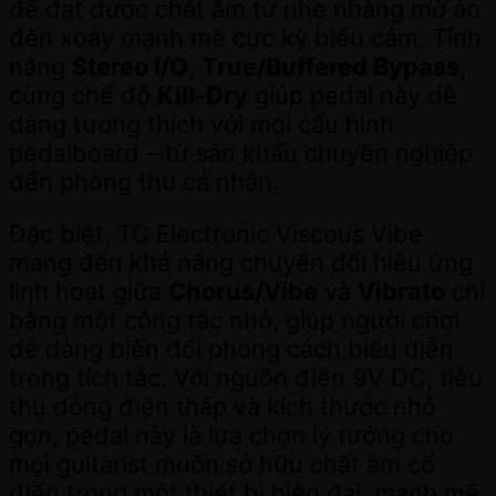
để đạt được chất âm từ nhẹ nhàng mờ ảo
đến xoáy mạnh mẽ cực kỳ biểu cảm. Tính
năng
Stereo I/O
,
True/Buffered Bypass
,
cùng chế độ
Kill-Dry
giúp pedal này dễ
dàng tương thích với mọi cấu hình
pedalboard – từ sân khấu chuyên nghiệp
đến phòng thu cá nhân.
Đặc biệt, TC Electronic Viscous Vibe
mang đến khả năng chuyển đổi hiệu ứng
linh hoạt giữa
Chorus/Vibe
và
Vibrato
chỉ
bằng một công tắc nhỏ, giúp người chơi
dễ dàng biến đổi phong cách biểu diễn
trong tích tắc. Với nguồn điện 9V DC, tiêu
thụ dòng điện thấp và kích thước nhỏ
gọn, pedal này là lựa chọn lý tưởng cho
mọi guitarist muốn sở hữu chất âm cổ
điển trong một thiết bị hiện đại, mạnh mẽ