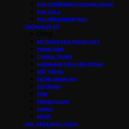
ĐÀN CONTRABASS & DOUBLE BASS
ĐÀN VIOLA
PHỤ KIỆN ĐÀN DÂY KÉO
TRỐNG & BỘ GÕ
Đóng
BỘ TRỐNG CƠ & TRỐNG JAZZ
TRỐNG ĐIỆN
CYMBAL TRỐNG
HARDWARE & PHỤ KIỆN TRỐNG
MẶT TRỐNG
TRỐNG SNARE RỜI
DÙI TRỐNG
TOM
TRỐNG CAJON
CONGA
BỘ GÕ
KÈN, SÁO & NHẠC CỤ HƠI