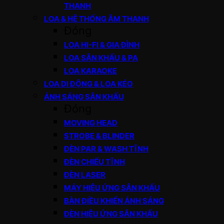
THANH
LOA & HỆ THỐNG ÂM THANH
Đóng
LOA HI-FI & GIA ĐÌNH
LOA SÂN KHẤU & PA
LOA KARAOKE
LOA DI ĐỘNG & LOA KÉO
ÁNH SÁNG SÂN KHẤU
Đóng
MOVING HEAD
STROBE & BLINDER
ĐÈN PAR & WASH TĨNH
ĐÈN CHIẾU TĨNH
ĐÈN LASER
MÁY HIỆU ỨNG SÂN KHẤU
BÀN ĐIỀU KHIỂN ÁNH SÁNG
ĐÈN HIỆU ỨNG SÂN KHẤU