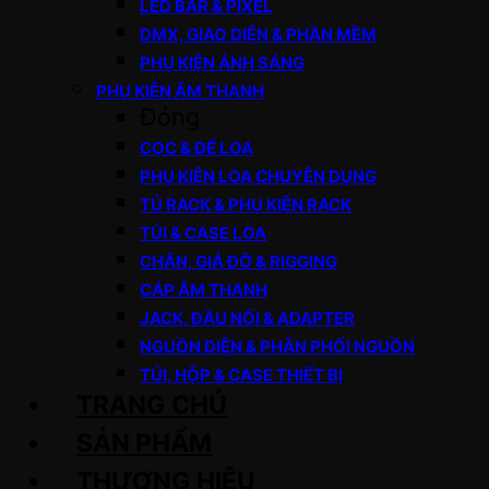
LED BAR & PIXEL
DMX, GIAO DIỆN & PHẦN MỀM
PHỤ KIỆN ÁNH SÁNG
PHỤ KIỆN ÂM THANH
Đóng
CỌC & ĐẾ LOA
PHỤ KIỆN LOA CHUYÊN DỤNG
TỦ RACK & PHỤ KIỆN RACK
TÚI & CASE LOA
CHÂN, GIÁ ĐỠ & RIGGING
CÁP ÂM THANH
JACK, ĐẦU NỐI & ADAPTER
NGUỒN ĐIỆN & PHÂN PHỐI NGUỒN
TÚI, HỘP & CASE THIẾT BỊ
TRANG CHỦ
SẢN PHẨM
THƯƠNG HIỆU