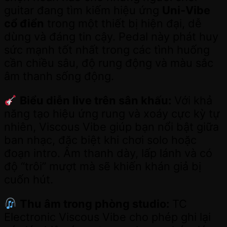
guitar đang tìm kiếm hiệu ứng
Uni-Vibe
cổ điển
trong một thiết bị hiện đại, dễ
dùng và đáng tin cậy. Pedal này phát huy
sức mạnh tốt nhất trong các tình huống
cần chiều sâu, độ rung động và màu sắc
âm thanh sống động.
Biểu diễn live trên sân khấu:
Với khả
năng tạo hiệu ứng rung và xoáy cực kỳ tự
nhiên, Viscous Vibe giúp bạn nổi bật giữa
ban nhạc, đặc biệt khi chơi solo hoặc
đoạn intro. Âm thanh dày, lấp lánh và có
độ “trôi” mượt mà sẽ khiến khán giả bị
cuốn hút.
Thu âm trong phòng studio:
TC
Electronic Viscous Vibe cho phép ghi lại