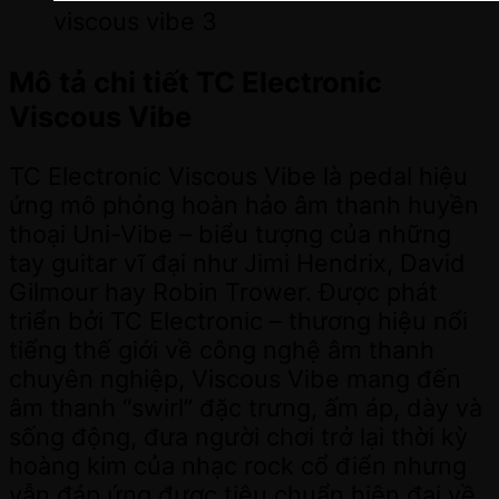
viscous vibe 3
Mô tả chi tiết TC Electronic
Viscous Vibe
TC Electronic Viscous Vibe là pedal hiệu
ứng mô phỏng hoàn hảo âm thanh huyền
thoại Uni-Vibe – biểu tượng của những
tay guitar vĩ đại như Jimi Hendrix, David
Gilmour hay Robin Trower. Được phát
triển bởi TC Electronic – thương hiệu nổi
tiếng thế giới về công nghệ âm thanh
chuyên nghiệp, Viscous Vibe mang đến
âm thanh “swirl” đặc trưng, ấm áp, dày và
sống động, đưa người chơi trở lại thời kỳ
hoàng kim của nhạc rock cổ điển nhưng
vẫn đáp ứng được tiêu chuẩn hiện đại về