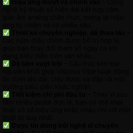
Hiệu ứng mượt và chính xác
– Công
nghệ kỹ thuật số hiện đại kết hợp cảm
giác âm analog chân thực, mang lại hiệu
ứng tự nhiên và có chiều sâu.
Thiết kế chuyên nghiệp, dễ thao tác
–
Các núm điều chỉnh được bố trí hợp lý,
giúp bạn thay đổi tham số ngay cả khi
đang biểu diễn trên sân khấu.
Độ bền vượt trội
– Cấu trúc kim loại
nguyên khối giúp Viscous Vibe hoạt động
ổn định lâu dài, chịu được va đập và môi
trường biểu diễn khắc nghiệt.
Tiết kiệm chi phí đầu tư
– Thay vì sưu
tầm nhiều pedal đơn lẻ, bạn có thể khai
thác vô số hiệu ứng khác nhau chỉ với một
thiết bị duy nhất.
Được tin dùng bởi nghệ sĩ chuyên