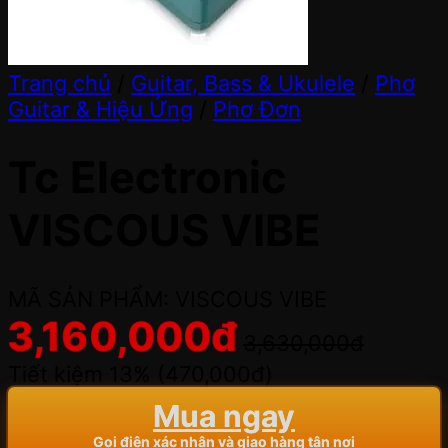
Trang chủ
/
Guitar, Bass & Ukulele
/
Phơ
Guitar & Hiệu Ứng
/
Phơ Đơn
Tc Electronic
VISCOUS VIBE
MÃ SẢN PHẨM: VISCOUS VIBE
3,160,000
đ
3,630,000
đ
Tiết kiệm 13% (
470,000
đ
)
Mua ngay
Gọi điện xác nhận và giao hàng tận nơi