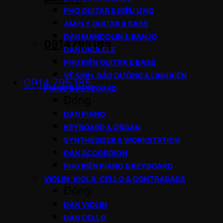
PHƠ GUITAR & HIỆU ỨNG
AMPLY GUITAR & BASS
ĐÀN MANDOLIN & BANJO
0914795185
ĐÀN UKULELE
PHỤ KIỆN GUITAR & BASS
VỆ SINH, BẢO DƯỠNG & LINH KIỆN
0914.795.185
PIANO & KEYBOARD
Đóng
ĐÀN PIANO
KEYBOARD & ORGAN
SYNTHESIZER & WORKSTATION
ĐÀN ACCORDION
PHỤ KIỆN PIANO & KEYBOARD
VIOLIN, VIOLA, CELLO & CONTRABASS
Đóng
ĐÀN VIOLIN
ĐÀN CELLO