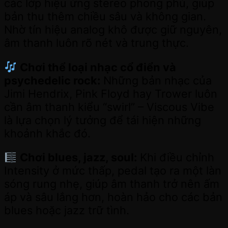
các lớp hiệu ứng stereo phong phú, giúp
bản thu thêm chiều sâu và không gian.
Nhờ tín hiệu analog khô được giữ nguyên,
âm thanh luôn rõ nét và trung thực.
Chơi thể loại nhạc cổ điển và
psychedelic rock:
Những bản nhạc của
Jimi Hendrix, Pink Floyd hay Trower luôn
cần âm thanh kiểu “swirl” – Viscous Vibe
là lựa chọn lý tưởng để tái hiện những
khoảnh khắc đó.
Chơi blues, jazz, soul:
Khi điều chỉnh
Intensity ở mức thấp, pedal tạo ra một làn
sóng rung nhẹ, giúp âm thanh trở nên ấm
áp và sâu lắng hơn, hoàn hảo cho các bản
blues hoặc jazz trữ tình.