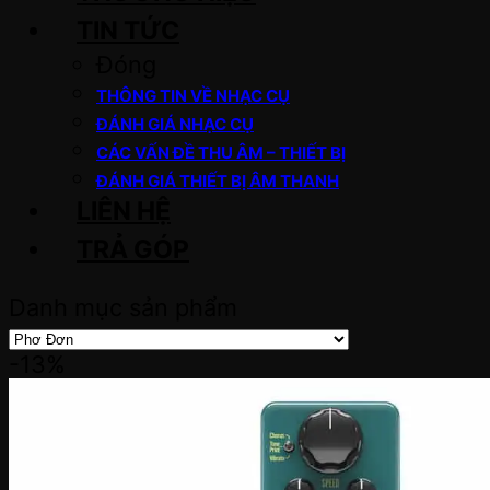
TIN TỨC
Đóng
THÔNG TIN VỀ NHẠC CỤ
ĐÁNH GIÁ NHẠC CỤ
CÁC VẤN ĐỀ THU ÂM – THIẾT BỊ
ĐÁNH GIÁ THIẾT BỊ ÂM THANH
LIÊN HỆ
TRẢ GÓP
Danh mục sản phẩm
-13%