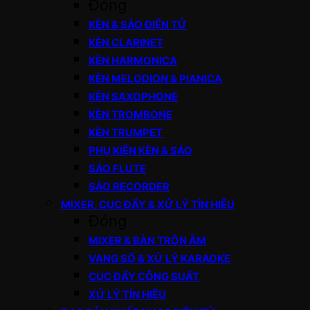
Đóng
KÈN & SÁO ĐIỆN TỬ
KÈN CLARINET
KÈN HARMONICA
KÈN MELODION & PIANICA
KÈN SAXOPHONE
KÈN TROMBONE
KÈN TRUMPET
PHỤ KIỆN KÈN & SÁO
SÁO FLUTE
SÁO RECORDER
MIXER, CỤC ĐẨY & XỬ LÝ TÍN HIỆU
Đóng
MIXER & BÀN TRỘN ÂM
VANG SỐ & XỬ LÝ KARAOKE
CỤC ĐẨY CÔNG SUẤT
XỬ LÝ TÍN HIỆU