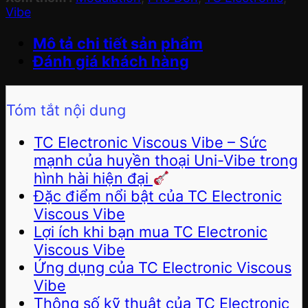
Vibe
Mô tả chi tiết sản phẩm
Đánh giá khách hàng
Tóm tắt nội dung
TC Electronic Viscous Vibe – Sức
mạnh của huyền thoại Uni-Vibe trong
hình hài hiện đại
Đặc điểm nổi bật của TC Electronic
Viscous Vibe
Lợi ích khi bạn mua TC Electronic
Viscous Vibe
Ứng dụng của TC Electronic Viscous
Vibe
Thông số kỹ thuật của TC Electronic