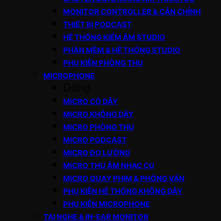
MONITOR CONTROLLER & CÂN CHỈNH
THIẾT BỊ PODCAST
HỆ THỐNG KIỂM ÂM STUDIO
PHẦN MỀM & HỆ THỐNG STUDIO
PHỤ KIỆN PHÒNG THU
MICROPHONE
Đóng
MICRO CÓ DÂY
MICRO KHÔNG DÂY
MICRO PHÒNG THU
MICRO PODCAST
MICRO ĐO LƯỜNG
MICRO THU ÂM NHẠC CỤ
MICRO QUAY PHIM & PHỎNG VẤN
PHỤ KIỆN HỆ THỐNG KHÔNG DÂY
PHỤ KIỆN MICROPHONE
TAI NGHE & IN-EAR MONITOR