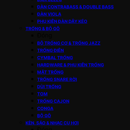
ĐÀN CONTRABASS & DOUBLE BASS
ĐÀN VIOLA
PHỤ KIỆN ĐÀN DÂY KÉO
TRỐNG & BỘ GÕ
Đóng
BỘ TRỐNG CƠ & TRỐNG JAZZ
TRỐNG ĐIỆN
CYMBAL TRỐNG
HARDWARE & PHỤ KIỆN TRỐNG
MẶT TRỐNG
TRỐNG SNARE RỜI
DÙI TRỐNG
TOM
TRỐNG CAJON
CONGA
BỘ GÕ
KÈN, SÁO & NHẠC CỤ HƠI
Đóng