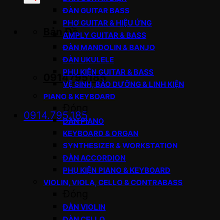
sản
ĐÀN GUITAR BASS
phẩm
PHƠ GUITAR & HIỆU ỨNG
Bản Đồ
AMPLY GUITAR & BASS
ĐÀN MANDOLIN & BANJO
ĐÀN UKULELE
PHỤ KIỆN GUITAR & BASS
0914795185
VỆ SINH, BẢO DƯỠNG & LINH KIỆN
PIANO & KEYBOARD
Đóng
0914.795.185
ĐÀN PIANO
KEYBOARD & ORGAN
SYNTHESIZER & WORKSTATION
ĐÀN ACCORDION
PHỤ KIỆN PIANO & KEYBOARD
VIOLIN, VIOLA, CELLO & CONTRABASS
Đóng
ĐÀN VIOLIN
ĐÀN CELLO