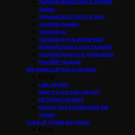
TAI NGHE BROADCAST & TRUYỀN
THÔNG
TAI NGHE BLUETOOTH & TWS
TAI NGHE GAMING
TAI NGHE DJ
TAI NGHE HI-FI & AUDIOPHILE
BỘ KHUẾCH ĐẠI & CHIA TAI NGHE
TAI NGHE NHẠC CỤ & TRỐNG ĐIỆN
PHỤ KIỆN TAI NGHE
ÂM THANH LẮP ĐẶT & HỘI NGHỊ
Đóng
LOA LẮP ĐẶT
AMPLY & CỤC ĐẨY LẮP ĐẶT
HỆ THỐNG HỘI NGHỊ
MATRIX, DSP & PHÂN VÙNG ÂM
THANH
LOA & HỆ THỐNG ÂM THANH
Đóng