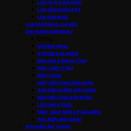
LOA HI-FI & GIA ĐÌNH
LOA SÂN KHẤU & PA
LOA KARAOKE
LOA DI ĐỘNG & LOA KÉO
ÁNH SÁNG SÂN KHẤU
Đóng
MOVING HEAD
STROBE & BLINDER
ĐÈN PAR & WASH TĨNH
ĐÈN CHIẾU TĨNH
ĐÈN LASER
MÁY HIỆU ỨNG SÂN KHẤU
BÀN ĐIỀU KHIỂN ÁNH SÁNG
ĐÈN HIỆU ỨNG SÂN KHẤU
LED BAR & PIXEL
DMX, GIAO DIỆN & PHẦN MỀM
PHỤ KIỆN ÁNH SÁNG
PHỤ KIỆN ÂM THANH