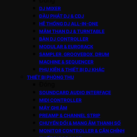
Đóng
DJ MIXER
ĐẦU PHÁT DJ & CDJ
HỆ THỐNG DJ ALL-IN-ONE
MÂM THAN DJ & TURNTABLE
BÀN DJ CONTROLLER
MODULAR & EURORACK
SAMPLER, GROOVEBOX, DRUM
MACHINE & SEQUENCER
PHỤ KIỆN & THIẾT BỊ DJ KHÁC
THIẾT BỊ PHÒNG THU
Đóng
SOUNDCARD AUDIO INTERFACE
MIDI CONTROLLER
MÁY GHI ÂM
PREAMP & CHANNEL STRIP
CHUYỂN ĐỔI & MẠNG ÂM THANH SỐ
MONITOR CONTROLLER & CÂN CHỈNH