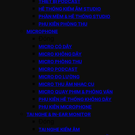
THIẾT BỊ PODCAST
HỆ THỐNG KIỂM ÂM STUDIO
PHẦN MỀM & HỆ THỐNG STUDIO
PHỤ KIỆN PHÒNG THU
MICROPHONE
Đóng
MICRO CÓ DÂY
MICRO KHÔNG DÂY
MICRO PHÒNG THU
MICRO PODCAST
MICRO ĐO LƯỜNG
MICRO THU ÂM NHẠC CỤ
MICRO QUAY PHIM & PHỎNG VẤN
PHỤ KIỆN HỆ THỐNG KHÔNG DÂY
PHỤ KIỆN MICROPHONE
TAI NGHE & IN-EAR MONITOR
Đóng
TAI NGHE KIỂM ÂM