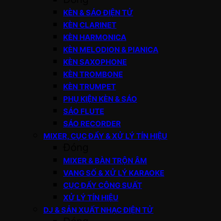
KÈN & SÁO ĐIỆN TỬ
KÈN CLARINET
KÈN HARMONICA
KÈN MELODION & PIANICA
KÈN SAXOPHONE
KÈN TROMBONE
KÈN TRUMPET
PHỤ KIỆN KÈN & SÁO
SÁO FLUTE
SÁO RECORDER
MIXER, CỤC ĐẨY & XỬ LÝ TÍN HIỆU
Đóng
MIXER & BÀN TRỘN ÂM
VANG SỐ & XỬ LÝ KARAOKE
CỤC ĐẨY CÔNG SUẤT
XỬ LÝ TÍN HIỆU
DJ & SẢN XUẤT NHẠC ĐIỆN TỬ