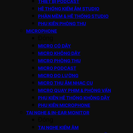
THIẾT BỊ PODCAST
HỆ THỐNG KIỂM ÂM STUDIO
PHẦN MỀM & HỆ THỐNG STUDIO
PHỤ KIỆN PHÒNG THU
MICROPHONE
Đóng
MICRO CÓ DÂY
MICRO KHÔNG DÂY
MICRO PHÒNG THU
MICRO PODCAST
MICRO ĐO LƯỜNG
MICRO THU ÂM NHẠC CỤ
MICRO QUAY PHIM & PHỎNG VẤN
PHỤ KIỆN HỆ THỐNG KHÔNG DÂY
PHỤ KIỆN MICROPHONE
TAI NGHE & IN-EAR MONITOR
Đóng
TAI NGHE KIỂM ÂM