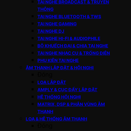
TAI NGHE BROADCAST & TRUYỀN
THÔNG
TAI NGHE BLUETOOTH & TWS
TAI NGHE GAMING
TAI NGHE DJ
TAI NGHE HI-FI & AUDIOPHILE
BỘ KHUẾCH ĐẠI & CHIA TAI NGHE
TAI NGHE NHẠC CỤ & TRỐNG ĐIỆN
PHỤ KIỆN TAI NGHE
ÂM THANH LẮP ĐẶT & HỘI NGHỊ
Đóng
LOA LẮP ĐẶT
AMPLY & CỤC ĐẨY LẮP ĐẶT
HỆ THỐNG HỘI NGHỊ
MATRIX, DSP & PHÂN VÙNG ÂM
THANH
LOA & HỆ THỐNG ÂM THANH
Đóng