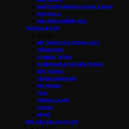
ĐÀN CONTRABASS & DOUBLE BASS
ĐÀN VIOLA
PHỤ KIỆN ĐÀN DÂY KÉO
TRỐNG & BỘ GÕ
Đóng
BỘ TRỐNG CƠ & TRỐNG JAZZ
TRỐNG ĐIỆN
CYMBAL TRỐNG
HARDWARE & PHỤ KIỆN TRỐNG
MẶT TRỐNG
TRỐNG SNARE RỜI
DÙI TRỐNG
TOM
TRỐNG CAJON
CONGA
BỘ GÕ
KÈN, SÁO & NHẠC CỤ HƠI
Đóng