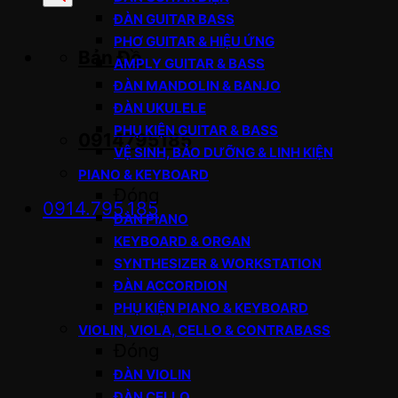
sản
ĐÀN GUITAR BASS
phẩm
PHƠ GUITAR & HIỆU ỨNG
Bản Đồ
AMPLY GUITAR & BASS
ĐÀN MANDOLIN & BANJO
ĐÀN UKULELE
PHỤ KIỆN GUITAR & BASS
0914795185
VỆ SINH, BẢO DƯỠNG & LINH KIỆN
PIANO & KEYBOARD
Đóng
0914.795.185
ĐÀN PIANO
KEYBOARD & ORGAN
SYNTHESIZER & WORKSTATION
ĐÀN ACCORDION
PHỤ KIỆN PIANO & KEYBOARD
VIOLIN, VIOLA, CELLO & CONTRABASS
Đóng
ĐÀN VIOLIN
ĐÀN CELLO