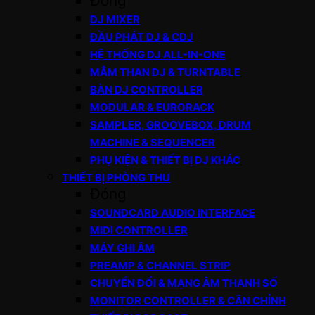
Đóng
DJ MIXER
ĐẦU PHÁT DJ & CDJ
HỆ THỐNG DJ ALL-IN-ONE
MÂM THAN DJ & TURNTABLE
BÀN DJ CONTROLLER
MODULAR & EURORACK
SAMPLER, GROOVEBOX, DRUM
MACHINE & SEQUENCER
PHỤ KIỆN & THIẾT BỊ DJ KHÁC
THIẾT BỊ PHÒNG THU
Đóng
SOUNDCARD AUDIO INTERFACE
MIDI CONTROLLER
MÁY GHI ÂM
PREAMP & CHANNEL STRIP
CHUYỂN ĐỔI & MẠNG ÂM THANH SỐ
MONITOR CONTROLLER & CÂN CHỈNH