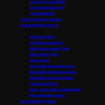
LOA HI-FI & GIA ĐÌNH
LOA SÂN KHẤU & PA
LOA KARAOKE
LOA DI ĐỘNG & LOA KÉO
ÁNH SÁNG SÂN KHẤU
Đóng
MOVING HEAD
STROBE & BLINDER
ĐÈN PAR & WASH TĨNH
ĐÈN CHIẾU TĨNH
ĐÈN LASER
MÁY HIỆU ỨNG SÂN KHẤU
BÀN ĐIỀU KHIỂN ÁNH SÁNG
ĐÈN HIỆU ỨNG SÂN KHẤU
LED BAR & PIXEL
DMX, GIAO DIỆN & PHẦN MỀM
PHỤ KIỆN ÁNH SÁNG
PHỤ KIỆN ÂM THANH