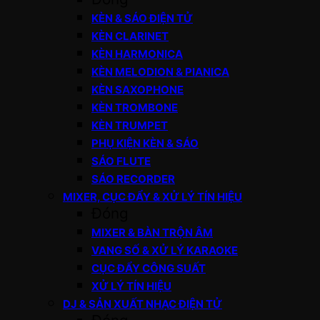
KÈN & SÁO ĐIỆN TỬ
KÈN CLARINET
KÈN HARMONICA
KÈN MELODION & PIANICA
KÈN SAXOPHONE
KÈN TROMBONE
KÈN TRUMPET
PHỤ KIỆN KÈN & SÁO
SÁO FLUTE
SÁO RECORDER
MIXER, CỤC ĐẨY & XỬ LÝ TÍN HIỆU
Đóng
MIXER & BÀN TRỘN ÂM
VANG SỐ & XỬ LÝ KARAOKE
CỤC ĐẨY CÔNG SUẤT
XỬ LÝ TÍN HIỆU
DJ & SẢN XUẤT NHẠC ĐIỆN TỬ