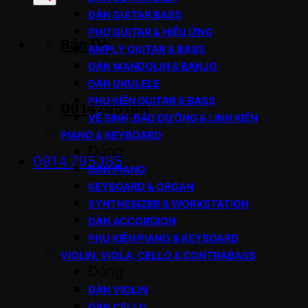
sản
ĐÀN GUITAR BASS
phẩm
PHƠ GUITAR & HIỆU ỨNG
Bản Đồ
AMPLY GUITAR & BASS
ĐÀN MANDOLIN & BANJO
ĐÀN UKULELE
PHỤ KIỆN GUITAR & BASS
0914795185
VỆ SINH, BẢO DƯỠNG & LINH KIỆN
PIANO & KEYBOARD
Đóng
0914.795.185
ĐÀN PIANO
KEYBOARD & ORGAN
SYNTHESIZER & WORKSTATION
ĐÀN ACCORDION
PHỤ KIỆN PIANO & KEYBOARD
VIOLIN, VIOLA, CELLO & CONTRABASS
Đóng
ĐÀN VIOLIN
ĐÀN CELLO