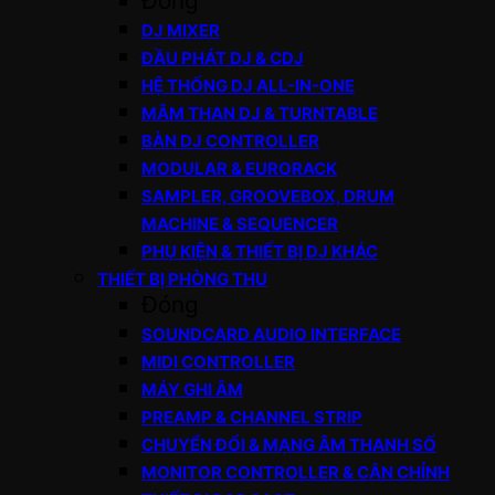
Đóng
DJ MIXER
ĐẦU PHÁT DJ & CDJ
HỆ THỐNG DJ ALL-IN-ONE
MÂM THAN DJ & TURNTABLE
BÀN DJ CONTROLLER
MODULAR & EURORACK
SAMPLER, GROOVEBOX, DRUM
MACHINE & SEQUENCER
PHỤ KIỆN & THIẾT BỊ DJ KHÁC
THIẾT BỊ PHÒNG THU
Đóng
SOUNDCARD AUDIO INTERFACE
MIDI CONTROLLER
MÁY GHI ÂM
PREAMP & CHANNEL STRIP
CHUYỂN ĐỔI & MẠNG ÂM THANH SỐ
MONITOR CONTROLLER & CÂN CHỈNH