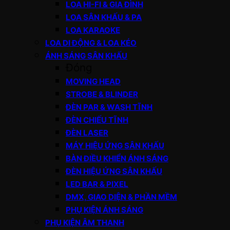
LOA HI-FI & GIA ĐÌNH
LOA SÂN KHẤU & PA
LOA KARAOKE
LOA DI ĐỘNG & LOA KÉO
ÁNH SÁNG SÂN KHẤU
Đóng
MOVING HEAD
STROBE & BLINDER
ĐÈN PAR & WASH TĨNH
ĐÈN CHIẾU TĨNH
ĐÈN LASER
MÁY HIỆU ỨNG SÂN KHẤU
BÀN ĐIỀU KHIỂN ÁNH SÁNG
ĐÈN HIỆU ỨNG SÂN KHẤU
LED BAR & PIXEL
DMX, GIAO DIỆN & PHẦN MỀM
PHỤ KIỆN ÁNH SÁNG
PHỤ KIỆN ÂM THANH