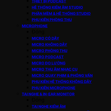
THIẾT BỊ PODCAST
HỆ THỐNG KIỂM ÂM STUDIO
PHẦN MỀM & HỆ THỐNG STUDIO
PHỤ KIỆN PHÒNG THU
MICROPHONE
Đóng
MICRO CÓ DÂY
MICRO KHÔNG DÂY
MICRO PHÒNG THU
MICRO PODCAST
MICRO ĐO LƯỜNG
MICRO THU ÂM NHẠC CỤ
MICRO QUAY PHIM & PHỎNG VẤN
PHỤ KIỆN HỆ THỐNG KHÔNG DÂY
PHỤ KIỆN MICROPHONE
TAI NGHE & IN-EAR MONITOR
Đóng
TAI NGHE KIỂM ÂM