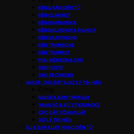
KÈN & SÁO ĐIỆN TỬ
KÈN CLARINET
KÈN HARMONICA
KÈN MELODION & PIANICA
KÈN SAXOPHONE
KÈN TROMBONE
KÈN TRUMPET
PHỤ KIỆN KÈN & SÁO
SÁO FLUTE
SÁO RECORDER
MIXER, CỤC ĐẨY & XỬ LÝ TÍN HIỆU
Đóng
MIXER & BÀN TRỘN ÂM
VANG SỐ & XỬ LÝ KARAOKE
CỤC ĐẨY CÔNG SUẤT
XỬ LÝ TÍN HIỆU
DJ & SẢN XUẤT NHẠC ĐIỆN TỬ