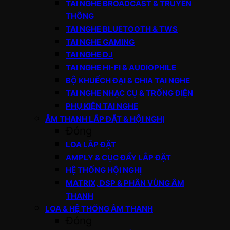
TAI NGHE BROADCAST & TRUYỀN
THÔNG
TAI NGHE BLUETOOTH & TWS
TAI NGHE GAMING
TAI NGHE DJ
TAI NGHE HI-FI & AUDIOPHILE
BỘ KHUẾCH ĐẠI & CHIA TAI NGHE
TAI NGHE NHẠC CỤ & TRỐNG ĐIỆN
PHỤ KIỆN TAI NGHE
ÂM THANH LẮP ĐẶT & HỘI NGHỊ
Đóng
LOA LẮP ĐẶT
AMPLY & CỤC ĐẨY LẮP ĐẶT
HỆ THỐNG HỘI NGHỊ
MATRIX, DSP & PHÂN VÙNG ÂM
THANH
LOA & HỆ THỐNG ÂM THANH
Đóng