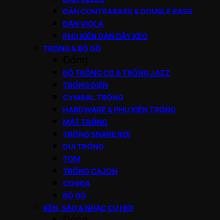
ĐÀN CONTRABASS & DOUBLE BASS
ĐÀN VIOLA
PHỤ KIỆN ĐÀN DÂY KÉO
TRỐNG & BỘ GÕ
Đóng
BỘ TRỐNG CƠ & TRỐNG JAZZ
TRỐNG ĐIỆN
CYMBAL TRỐNG
HARDWARE & PHỤ KIỆN TRỐNG
MẶT TRỐNG
TRỐNG SNARE RỜI
DÙI TRỐNG
TOM
TRỐNG CAJON
CONGA
BỘ GÕ
KÈN, SÁO & NHẠC CỤ HƠI
Đóng