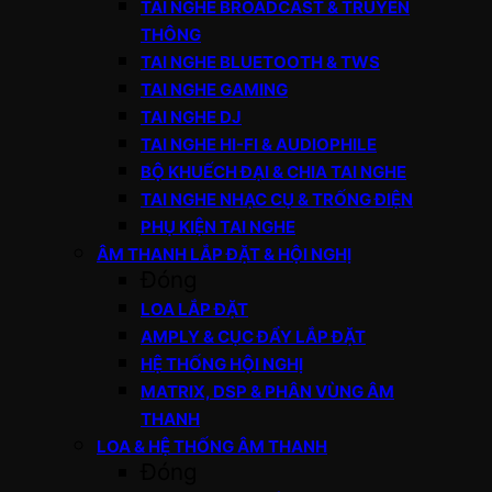
TAI NGHE BROADCAST & TRUYỀN
THÔNG
TAI NGHE BLUETOOTH & TWS
TAI NGHE GAMING
TAI NGHE DJ
TAI NGHE HI-FI & AUDIOPHILE
BỘ KHUẾCH ĐẠI & CHIA TAI NGHE
TAI NGHE NHẠC CỤ & TRỐNG ĐIỆN
PHỤ KIỆN TAI NGHE
ÂM THANH LẮP ĐẶT & HỘI NGHỊ
Đóng
LOA LẮP ĐẶT
AMPLY & CỤC ĐẨY LẮP ĐẶT
HỆ THỐNG HỘI NGHỊ
MATRIX, DSP & PHÂN VÙNG ÂM
THANH
LOA & HỆ THỐNG ÂM THANH
Đóng