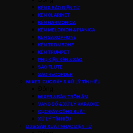
KÈN & SÁO ĐIỆN TỬ
KÈN CLARINET
KÈN HARMONICA
KÈN MELODION & PIANICA
KÈN SAXOPHONE
KÈN TROMBONE
KÈN TRUMPET
PHỤ KIỆN KÈN & SÁO
SÁO FLUTE
SÁO RECORDER
MIXER, CỤC ĐẨY & XỬ LÝ TÍN HIỆU
Đóng
MIXER & BÀN TRỘN ÂM
VANG SỐ & XỬ LÝ KARAOKE
CỤC ĐẨY CÔNG SUẤT
XỬ LÝ TÍN HIỆU
DJ & SẢN XUẤT NHẠC ĐIỆN TỬ