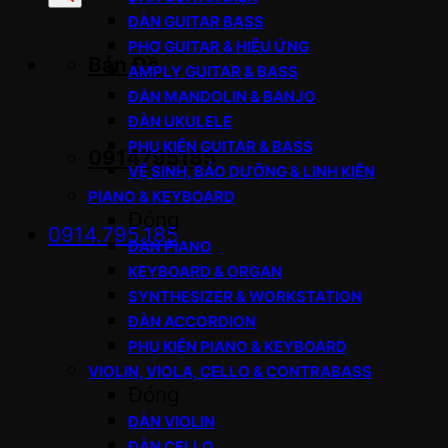
sản
ĐÀN GUITAR BASS
phẩm
PHƠ GUITAR & HIỆU ỨNG
Bản Đồ
AMPLY GUITAR & BASS
ĐÀN MANDOLIN & BANJO
ĐÀN UKULELE
PHỤ KIỆN GUITAR & BASS
0914795185
VỆ SINH, BẢO DƯỠNG & LINH KIỆN
PIANO & KEYBOARD
Đóng
0914.795.185
ĐÀN PIANO
KEYBOARD & ORGAN
SYNTHESIZER & WORKSTATION
ĐÀN ACCORDION
PHỤ KIỆN PIANO & KEYBOARD
VIOLIN, VIOLA, CELLO & CONTRABASS
Đóng
ĐÀN VIOLIN
ĐÀN CELLO