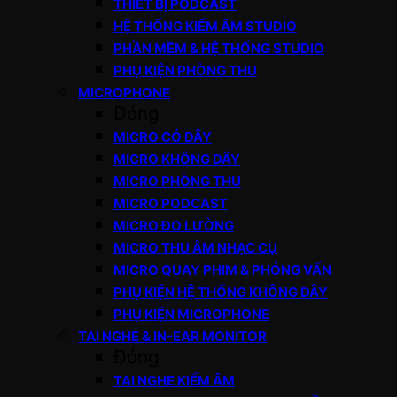
THIẾT BỊ PODCAST
HỆ THỐNG KIỂM ÂM STUDIO
PHẦN MỀM & HỆ THỐNG STUDIO
PHỤ KIỆN PHÒNG THU
MICROPHONE
Đóng
MICRO CÓ DÂY
MICRO KHÔNG DÂY
MICRO PHÒNG THU
MICRO PODCAST
MICRO ĐO LƯỜNG
MICRO THU ÂM NHẠC CỤ
MICRO QUAY PHIM & PHỎNG VẤN
PHỤ KIỆN HỆ THỐNG KHÔNG DÂY
PHỤ KIỆN MICROPHONE
TAI NGHE & IN-EAR MONITOR
Đóng
TAI NGHE KIỂM ÂM