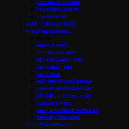
LOA HI-FI & GIA ĐÌNH
LOA SÂN KHẤU & PA
LOA KARAOKE
LOA DI ĐỘNG & LOA KÉO
ÁNH SÁNG SÂN KHẤU
Đóng
MOVING HEAD
STROBE & BLINDER
ĐÈN PAR & WASH TĨNH
ĐÈN CHIẾU TĨNH
ĐÈN LASER
MÁY HIỆU ỨNG SÂN KHẤU
BÀN ĐIỀU KHIỂN ÁNH SÁNG
ĐÈN HIỆU ỨNG SÂN KHẤU
LED BAR & PIXEL
DMX, GIAO DIỆN & PHẦN MỀM
PHỤ KIỆN ÁNH SÁNG
PHỤ KIỆN ÂM THANH