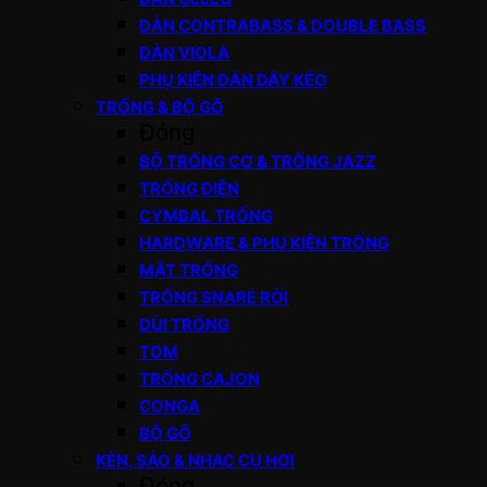
ĐÀN CONTRABASS & DOUBLE BASS
ĐÀN VIOLA
PHỤ KIỆN ĐÀN DÂY KÉO
TRỐNG & BỘ GÕ
Đóng
BỘ TRỐNG CƠ & TRỐNG JAZZ
TRỐNG ĐIỆN
CYMBAL TRỐNG
HARDWARE & PHỤ KIỆN TRỐNG
MẶT TRỐNG
TRỐNG SNARE RỜI
DÙI TRỐNG
TOM
TRỐNG CAJON
CONGA
BỘ GÕ
KÈN, SÁO & NHẠC CỤ HƠI
Đóng