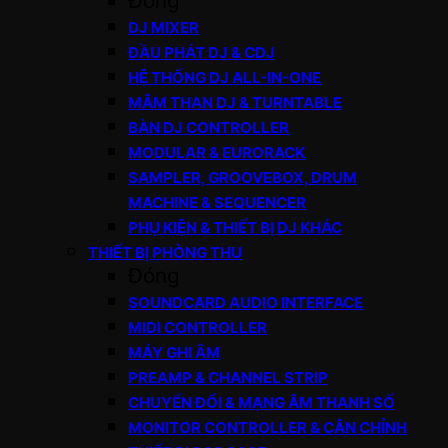
Đóng
DJ MIXER
ĐẦU PHÁT DJ & CDJ
HỆ THỐNG DJ ALL-IN-ONE
MÂM THAN DJ & TURNTABLE
BÀN DJ CONTROLLER
MODULAR & EURORACK
SAMPLER, GROOVEBOX, DRUM
MACHINE & SEQUENCER
PHỤ KIỆN & THIẾT BỊ DJ KHÁC
THIẾT BỊ PHÒNG THU
Đóng
SOUNDCARD AUDIO INTERFACE
MIDI CONTROLLER
MÁY GHI ÂM
PREAMP & CHANNEL STRIP
CHUYỂN ĐỔI & MẠNG ÂM THANH SỐ
MONITOR CONTROLLER & CÂN CHỈNH