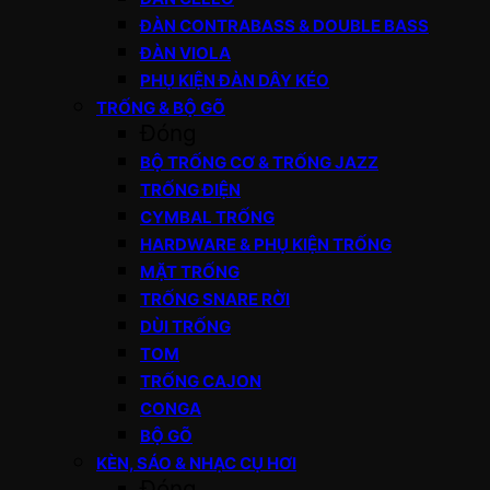
ĐÀN CONTRABASS & DOUBLE BASS
ĐÀN VIOLA
PHỤ KIỆN ĐÀN DÂY KÉO
TRỐNG & BỘ GÕ
Đóng
BỘ TRỐNG CƠ & TRỐNG JAZZ
TRỐNG ĐIỆN
CYMBAL TRỐNG
HARDWARE & PHỤ KIỆN TRỐNG
MẶT TRỐNG
TRỐNG SNARE RỜI
DÙI TRỐNG
TOM
TRỐNG CAJON
CONGA
BỘ GÕ
KÈN, SÁO & NHẠC CỤ HƠI
Đóng