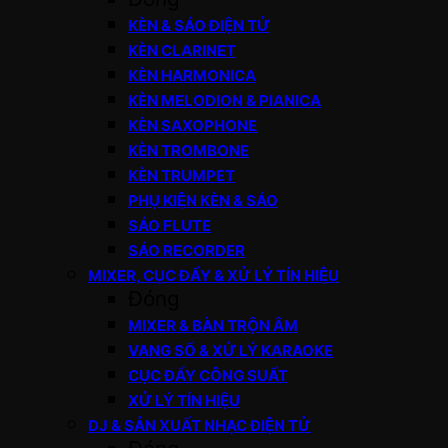
KÈN & SÁO ĐIỆN TỬ
KÈN CLARINET
KÈN HARMONICA
KÈN MELODION & PIANICA
KÈN SAXOPHONE
KÈN TROMBONE
KÈN TRUMPET
PHỤ KIỆN KÈN & SÁO
SÁO FLUTE
SÁO RECORDER
MIXER, CỤC ĐẨY & XỬ LÝ TÍN HIỆU
Đóng
MIXER & BÀN TRỘN ÂM
VANG SỐ & XỬ LÝ KARAOKE
CỤC ĐẨY CÔNG SUẤT
XỬ LÝ TÍN HIỆU
DJ & SẢN XUẤT NHẠC ĐIỆN TỬ