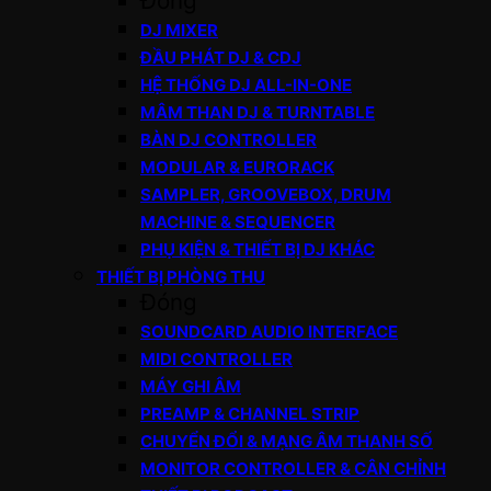
Đóng
DJ MIXER
ĐẦU PHÁT DJ & CDJ
HỆ THỐNG DJ ALL-IN-ONE
MÂM THAN DJ & TURNTABLE
BÀN DJ CONTROLLER
MODULAR & EURORACK
SAMPLER, GROOVEBOX, DRUM
MACHINE & SEQUENCER
PHỤ KIỆN & THIẾT BỊ DJ KHÁC
THIẾT BỊ PHÒNG THU
Đóng
SOUNDCARD AUDIO INTERFACE
MIDI CONTROLLER
MÁY GHI ÂM
PREAMP & CHANNEL STRIP
CHUYỂN ĐỔI & MẠNG ÂM THANH SỐ
MONITOR CONTROLLER & CÂN CHỈNH