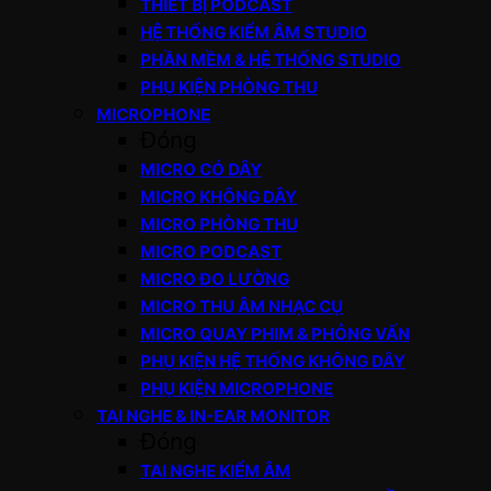
THIẾT BỊ PODCAST
HỆ THỐNG KIỂM ÂM STUDIO
PHẦN MỀM & HỆ THỐNG STUDIO
PHỤ KIỆN PHÒNG THU
MICROPHONE
Đóng
MICRO CÓ DÂY
MICRO KHÔNG DÂY
MICRO PHÒNG THU
MICRO PODCAST
MICRO ĐO LƯỜNG
MICRO THU ÂM NHẠC CỤ
MICRO QUAY PHIM & PHỎNG VẤN
PHỤ KIỆN HỆ THỐNG KHÔNG DÂY
PHỤ KIỆN MICROPHONE
TAI NGHE & IN-EAR MONITOR
Đóng
TAI NGHE KIỂM ÂM