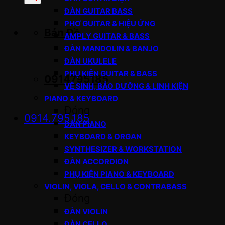
sản
ĐÀN GUITAR BASS
phẩm
PHƠ GUITAR & HIỆU ỨNG
Bản Đồ
AMPLY GUITAR & BASS
ĐÀN MANDOLIN & BANJO
ĐÀN UKULELE
PHỤ KIỆN GUITAR & BASS
0914795185
VỆ SINH, BẢO DƯỠNG & LINH KIỆN
PIANO & KEYBOARD
Đóng
0914.795.185
ĐÀN PIANO
KEYBOARD & ORGAN
SYNTHESIZER & WORKSTATION
ĐÀN ACCORDION
PHỤ KIỆN PIANO & KEYBOARD
VIOLIN, VIOLA, CELLO & CONTRABASS
Đóng
ĐÀN VIOLIN
ĐÀN CELLO