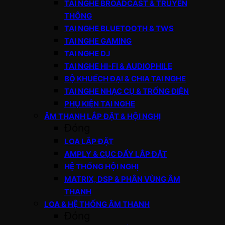
TAI NGHE BROADCAST & TRUYỀN
THÔNG
TAI NGHE BLUETOOTH & TWS
TAI NGHE GAMING
TAI NGHE DJ
TAI NGHE HI-FI & AUDIOPHILE
BỘ KHUẾCH ĐẠI & CHIA TAI NGHE
TAI NGHE NHẠC CỤ & TRỐNG ĐIỆN
PHỤ KIỆN TAI NGHE
ÂM THANH LẮP ĐẶT & HỘI NGHỊ
Đóng
LOA LẮP ĐẶT
AMPLY & CỤC ĐẨY LẮP ĐẶT
HỆ THỐNG HỘI NGHỊ
MATRIX, DSP & PHÂN VÙNG ÂM
THANH
LOA & HỆ THỐNG ÂM THANH
Đóng