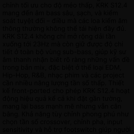
chỉnh tối ưu cho độ méo thấp, KRK S12.4
mang đến âm bass sâu, sạch, và kiểm
soát tuyệt đối – điều mà các loa kiểm âm
thông thường không thể tái hiện đầy đủ.
KRK S12.4 không chỉ mở rộng dải tần
xuống tới 23Hz mà còn giữ được độ chi
tiết ở toàn bộ vùng sub-bass, giúp kỹ sư
âm thanh nhận biết rõ ràng những vấn đề
trong bản mix, đặc biệt ở thể loại EDM,
Hip-Hop, R&B, nhạc phim và các project
cần nhiều năng lượng tần số thấp. Thiết
kế front-ported cho phép KRK S12.4 hoạt
động hiệu quả kể cả khi đặt gần tường,
mang lại bass mạnh mẽ nhưng vẫn cân
bằng. Khả năng tùy chỉnh phong phú như
chọn tần số crossover, chỉnh pha, input
sensitivity và hỗ trợ footswitch giúp người