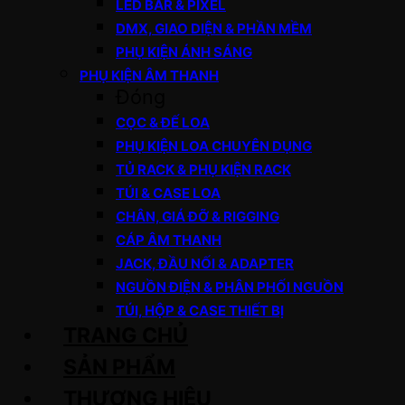
LED BAR & PIXEL
DMX, GIAO DIỆN & PHẦN MỀM
PHỤ KIỆN ÁNH SÁNG
PHỤ KIỆN ÂM THANH
Đóng
CỌC & ĐẾ LOA
PHỤ KIỆN LOA CHUYÊN DỤNG
TỦ RACK & PHỤ KIỆN RACK
TÚI & CASE LOA
CHÂN, GIÁ ĐỠ & RIGGING
CÁP ÂM THANH
JACK, ĐẦU NỐI & ADAPTER
NGUỒN ĐIỆN & PHÂN PHỐI NGUỒN
TÚI, HỘP & CASE THIẾT BỊ
TRANG CHỦ
SẢN PHẨM
THƯƠNG HIỆU