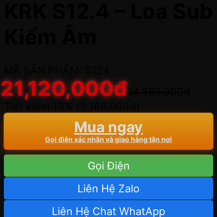
KRK S12.4 – Loa Sub
Kiểm Âm
MÃ SẢN PHẨM: S124
21,120,000
đ
24,288,000
đ
Tiết kiệm 13% (
3,168,000
đ
)
Mua ngay
Gọi điện xác nhận và giao hàng tận nơi
Gọi Điện
Liên Hệ Zalo
Liên Hệ Chat WhatApp