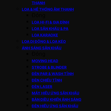
THANH
LOA & HỆ THỐNG ÂM THANH
Đóng
LOA HI-FI & GIA ĐÌNH
LOA SÂN KHẤU & PA
LOA KARAOKE
LOA DI ĐỘNG & LOA KÉO
ÁNH SÁNG SÂN KHẤU
Đóng
MOVING HEAD
STROBE & BLINDER
ĐÈN PAR & WASH TĨNH
ĐÈN CHIẾU TĨNH
ĐÈN LASER
MÁY HIỆU ỨNG SÂN KHẤU
BÀN ĐIỀU KHIỂN ÁNH SÁNG
ĐÈN HIỆU ỨNG SÂN KHẤU