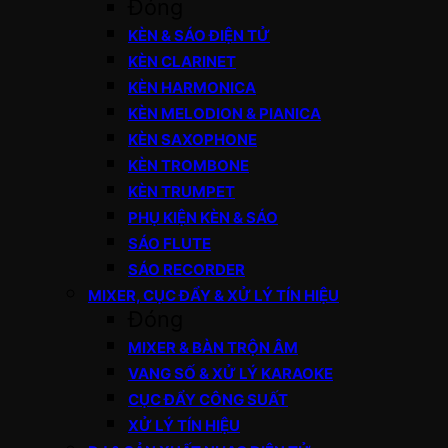
Đóng
KÈN & SÁO ĐIỆN TỬ
KÈN CLARINET
KÈN HARMONICA
KÈN MELODION & PIANICA
KÈN SAXOPHONE
KÈN TROMBONE
KÈN TRUMPET
PHỤ KIỆN KÈN & SÁO
SÁO FLUTE
SÁO RECORDER
MIXER, CỤC ĐẨY & XỬ LÝ TÍN HIỆU
Đóng
MIXER & BÀN TRỘN ÂM
VANG SỐ & XỬ LÝ KARAOKE
CỤC ĐẨY CÔNG SUẤT
XỬ LÝ TÍN HIỆU