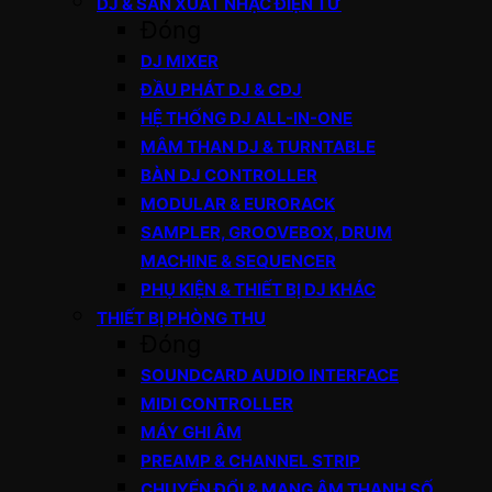
DJ & SẢN XUẤT NHẠC ĐIỆN TỬ
Đóng
DJ MIXER
ĐẦU PHÁT DJ & CDJ
HỆ THỐNG DJ ALL-IN-ONE
MÂM THAN DJ & TURNTABLE
BÀN DJ CONTROLLER
MODULAR & EURORACK
SAMPLER, GROOVEBOX, DRUM
MACHINE & SEQUENCER
PHỤ KIỆN & THIẾT BỊ DJ KHÁC
THIẾT BỊ PHÒNG THU
Đóng
SOUNDCARD AUDIO INTERFACE
MIDI CONTROLLER
MÁY GHI ÂM
PREAMP & CHANNEL STRIP
CHUYỂN ĐỔI & MẠNG ÂM THANH SỐ