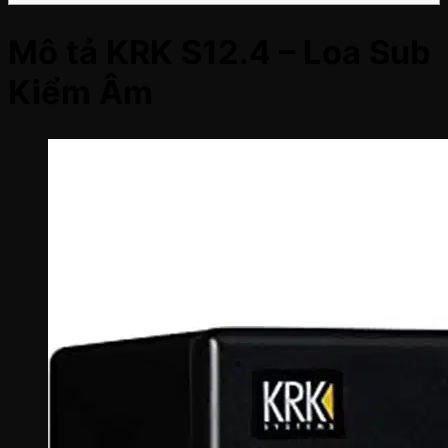
Mô tả KRK S12.4 – Loa Sub
Kiểm Âm