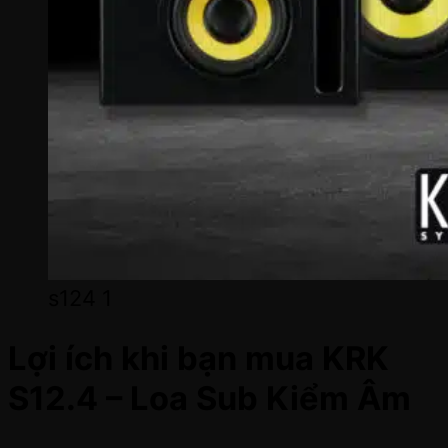
s124 1
Lợi ích khi bạn mua KRK
S12.4 – Loa Sub Kiểm Âm