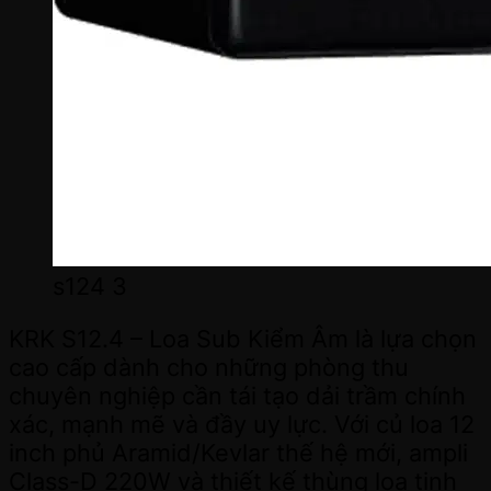
s124 3
KRK S12.4 – Loa Sub Kiểm Âm là lựa chọn
cao cấp dành cho những phòng thu
chuyên nghiệp cần tái tạo dải trầm chính
xác, mạnh mẽ và đầy uy lực. Với củ loa 12
inch phủ Aramid/Kevlar thế hệ mới, ampli
Class-D 220W và thiết kế thùng loa tinh