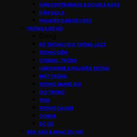
ĐÀN CONTRABASS & DOUBLE BASS
ĐÀN VIOLA
PHỤ KIỆN ĐÀN DÂY KÉO
TRỐNG & BỘ GÕ
Đóng
BỘ TRỐNG CƠ & TRỐNG JAZZ
TRỐNG ĐIỆN
CYMBAL TRỐNG
HARDWARE & PHỤ KIỆN TRỐNG
MẶT TRỐNG
TRỐNG SNARE RỜI
DÙI TRỐNG
TOM
TRỐNG CAJON
CONGA
BỘ GÕ
KÈN, SÁO & NHẠC CỤ HƠI