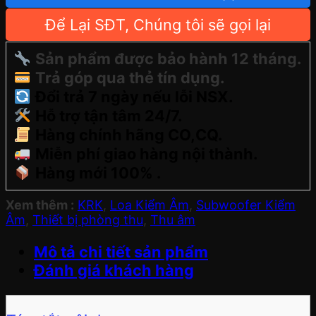
Để Lại SĐT, Chúng tôi sẽ gọi lại
Sản phẩm được bảo hành 12 tháng.
Trả góp qua thẻ tín dụng.
Đổi trả 7 ngày nếu lỗi NSX.
Hỗ trợ tận tâm 24/7.
Hàng chính hãng CO,CQ.
Miễn phí giao hàng nội thành.
Hàng mới 100% .
Xem thêm :
KRK
,
Loa Kiểm Âm
,
Subwoofer Kiểm
Âm
,
Thiết bị phòng thu
,
Thu âm
Mô tả chi tiết sản phẩm
Đánh giá khách hàng