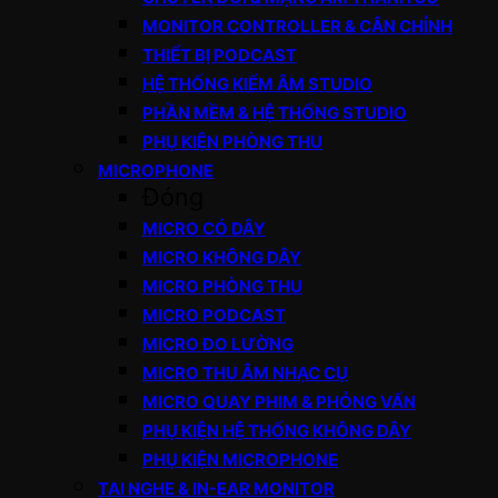
MONITOR CONTROLLER & CÂN CHỈNH
THIẾT BỊ PODCAST
HỆ THỐNG KIỂM ÂM STUDIO
PHẦN MỀM & HỆ THỐNG STUDIO
PHỤ KIỆN PHÒNG THU
MICROPHONE
Đóng
MICRO CÓ DÂY
MICRO KHÔNG DÂY
MICRO PHÒNG THU
MICRO PODCAST
MICRO ĐO LƯỜNG
MICRO THU ÂM NHẠC CỤ
MICRO QUAY PHIM & PHỎNG VẤN
PHỤ KIỆN HỆ THỐNG KHÔNG DÂY
PHỤ KIỆN MICROPHONE
TAI NGHE & IN-EAR MONITOR