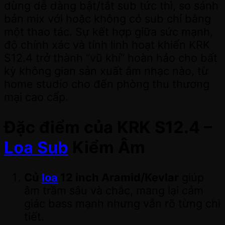
dùng dễ dàng bật/tắt sub tức thì, so sánh
bản mix với hoặc không có sub chỉ bằng
một thao tác. Sự kết hợp giữa sức mạnh,
độ chính xác và tính linh hoạt khiến KRK
S12.4 trở thành “vũ khí” hoàn hảo cho bất
kỳ không gian sản xuất âm nhạc nào, từ
home studio cho đến phòng thu thương
mại cao cấp.
Đặc điểm của KRK S12.4 –
Loa Sub
Kiểm Âm
Củ
loa
12 inch Aramid/Kevlar
giúp
âm trầm sâu và chắc, mang lại cảm
giác bass mạnh nhưng vẫn rõ từng chi
tiết.