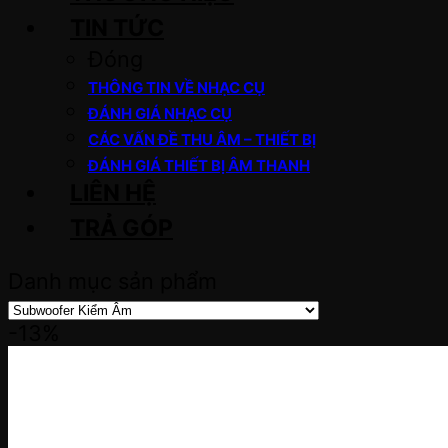
TIN TỨC
Đóng
THÔNG TIN VỀ NHẠC CỤ
ĐÁNH GIÁ NHẠC CỤ
CÁC VẤN ĐỀ THU ÂM – THIẾT BỊ
ĐÁNH GIÁ THIẾT BỊ ÂM THANH
LIÊN HỆ
TRẢ GÓP
Danh mục sản phẩm
-13%