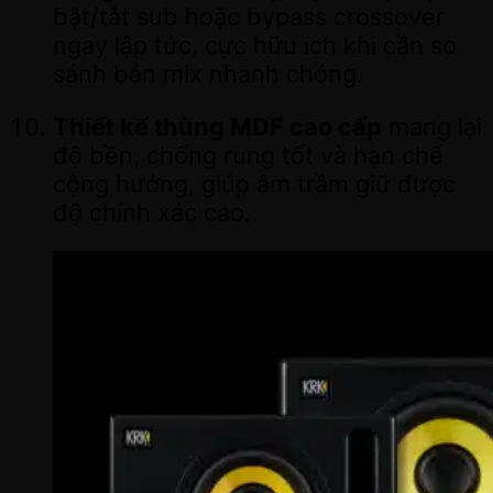
bật/tắt sub hoặc bypass crossover
ngay lập tức, cực hữu ích khi cần so
sánh bản mix nhanh chóng.
Thiết kế thùng MDF cao cấp
mang lại
độ bền, chống rung tốt và hạn chế
cộng hưởng, giúp âm trầm giữ được
độ chính xác cao.