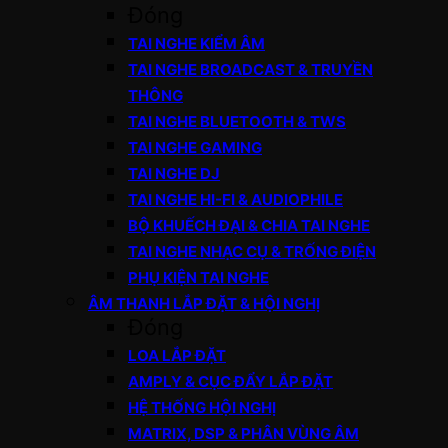
Đóng
TAI NGHE KIỂM ÂM
TAI NGHE BROADCAST & TRUYỀN
THÔNG
TAI NGHE BLUETOOTH & TWS
TAI NGHE GAMING
TAI NGHE DJ
TAI NGHE HI-FI & AUDIOPHILE
BỘ KHUẾCH ĐẠI & CHIA TAI NGHE
TAI NGHE NHẠC CỤ & TRỐNG ĐIỆN
PHỤ KIỆN TAI NGHE
ÂM THANH LẮP ĐẶT & HỘI NGHỊ
Đóng
LOA LẮP ĐẶT
AMPLY & CỤC ĐẨY LẮP ĐẶT
HỆ THỐNG HỘI NGHỊ
MATRIX, DSP & PHÂN VÙNG ÂM