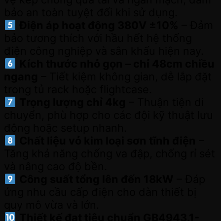
bảo an toàn tuyệt đối khi sử dụng.
Điện áp hoạt động 380V ±10%
– Đảm
bảo tương thích với hầu hết hệ thống
điện công nghiệp và sân khấu hiện nay.
Kích thước nhỏ gọn – chỉ 48cm chiều
ngang
– Tiết kiệm không gian, dễ lắp đặt
trong tủ rack hoặc flightcase.
Trọng lượng chỉ 4kg
– Thuận tiện di
chuyển, phù hợp cho các đội kỹ thuật lưu
động hoặc setup nhanh.
Chất liệu vỏ kim loại sơn tĩnh điện
–
Tăng khả năng chống va đập, chống rỉ sét
và nâng cao độ bền.
Công suất tổng lên đến 18kW
– Đáp
ứng nhu cầu cấp điện cho dàn thiết bị
quy mô vừa và lớn.
Thiết kế đạt tiêu chuẩn GB4943.1-