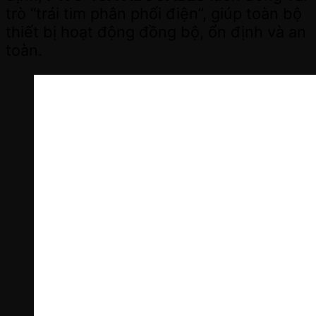
trò “trái tim phân phối điện”, giúp toàn bộ
thiết bị hoạt động đồng bộ, ổn định và an
toàn.