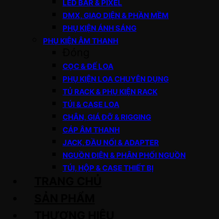
LED BAR & PIXEL
DMX, GIAO DIỆN & PHẦN MỀM
PHỤ KIỆN ÁNH SÁNG
PHỤ KIỆN ÂM THANH
Đóng
CỌC & ĐẾ LOA
PHỤ KIỆN LOA CHUYÊN DỤNG
TỦ RACK & PHỤ KIỆN RACK
TÚI & CASE LOA
CHÂN, GIÁ ĐỠ & RIGGING
CÁP ÂM THANH
JACK, ĐẦU NỐI & ADAPTER
NGUỒN ĐIỆN & PHÂN PHỐI NGUỒN
TÚI, HỘP & CASE THIẾT BỊ
TRANG CHỦ
SẢN PHẨM
THƯƠNG HIỆU