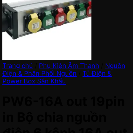
Trang chủ
/
Phụ Kiện Âm Thanh
/
Nguồn
Điện & Phân Phối Nguồn
/
Tủ Điện &
Power Box Sân Khấu
PW6-16A out 19pin
in Bộ chia nguồn
điện 6 kênh 16A out