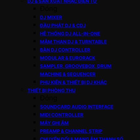
DJ & SẢN XUẤT NHẠC ĐIỆN TỬ
Đóng
DJ MIXER
ĐẦU PHÁT DJ & CDJ
HỆ THỐNG DJ ALL-IN-ONE
MÂM THAN DJ & TURNTABLE
BÀN DJ CONTROLLER
MODULAR & EURORACK
SAMPLER, GROOVEBOX, DRUM
MACHINE & SEQUENCER
PHỤ KIỆN & THIẾT BỊ DJ KHÁC
THIẾT BỊ PHÒNG THU
Đóng
SOUNDCARD AUDIO INTERFACE
MIDI CONTROLLER
MÁY GHI ÂM
PREAMP & CHANNEL STRIP
CHUYỂN ĐỔI & MẠNG ÂM THANH SỐ