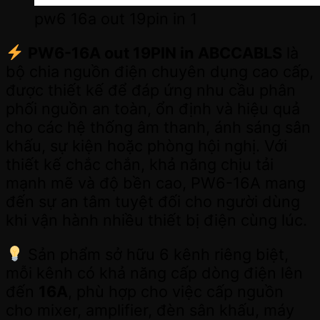
pw6 16a out 19pin in 1
PW6-16A out 19PIN in ABCCABLS
là
bộ chia nguồn điện chuyên dụng cao cấp,
được thiết kế để đáp ứng nhu cầu phân
phối nguồn an toàn, ổn định và hiệu quả
cho các hệ thống âm thanh, ánh sáng sân
khấu, sự kiện hoặc phòng hội nghị. Với
thiết kế chắc chắn, khả năng chịu tải
mạnh mẽ và độ bền cao, PW6-16A mang
đến sự an tâm tuyệt đối cho người dùng
khi vận hành nhiều thiết bị điện cùng lúc.
Sản phẩm sở hữu 6 kênh riêng biệt,
mỗi kênh có khả năng cấp dòng điện lên
đến
16A
, phù hợp cho việc cấp nguồn
cho mixer, amplifier, đèn sân khấu, máy