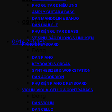
PHƠ GUITAR & HIỆU ỨNG
AMPLY GUITAR & BASS
ĐÀN MANDOLIN & BANJO
0914795185
ĐÀN UKULELE
PHỤ KIỆN GUITAR & BASS
VỆ SINH, BẢO DƯỠNG & LINH KIỆN
0914.795.185
PIANO & KEYBOARD
Đóng
ĐÀN PIANO
KEYBOARD & ORGAN
SYNTHESIZER & WORKSTATION
ĐÀN ACCORDION
PHỤ KIỆN PIANO & KEYBOARD
VIOLIN, VIOLA, CELLO & CONTRABASS
Đóng
ĐÀN VIOLIN
ĐÀN CELLO