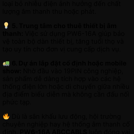
loại bỏ nhiễu điện ảnh hưởng đến chất
lượng âm thanh thu hoặc phát.
5. Trung tâm cho thuê thiết bị âm
thanh:
Việc sử dụng PW6-16A giúp bảo
vệ toàn bộ dàn thiết bị, tăng tuổi thọ và
tạo uy tín cho đơn vị cung cấp dịch vụ.
6. Dự án lắp đặt cố định hoặc mobile
show:
Nhờ đầu vào 19PIN công nghiệp,
sản phẩm dễ dàng tích hợp vào các hệ
thống điện lớn hoặc di chuyển giữa nhiều
địa điểm biểu diễn mà không cần đấu nối
phức tạp.
Dù là sân khấu lưu động, hội trường
chuyên nghiệp hay hệ thống âm thanh cố
định,
PW6-16A ABCCABLS
luôn đóng vai