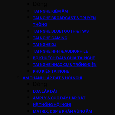
Đóng
TAI NGHE KIỂM ÂM
TAI NGHE BROADCAST & TRUYỀN
THÔNG
TAI NGHE BLUETOOTH & TWS
TAI NGHE GAMING
TAI NGHE DJ
TAI NGHE HI-FI & AUDIOPHILE
BỘ KHUẾCH ĐẠI & CHIA TAI NGHE
TAI NGHE NHẠC CỤ & TRỐNG ĐIỆN
PHỤ KIỆN TAI NGHE
ÂM THANH LẮP ĐẶT & HỘI NGHỊ
Đóng
LOA LẮP ĐẶT
AMPLY & CỤC ĐẨY LẮP ĐẶT
HỆ THỐNG HỘI NGHỊ
MATRIX, DSP & PHÂN VÙNG ÂM