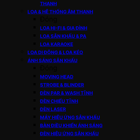
THANH
LOA & HỆ THỐNG ÂM THANH
Đóng
LOA HI-FI & GIA ĐÌNH
LOA SÂN KHẤU & PA
LOA KARAOKE
LOA DI ĐỘNG & LOA KÉO
ÁNH SÁNG SÂN KHẤU
Đóng
MOVING HEAD
STROBE & BLINDER
ĐÈN PAR & WASH TĨNH
ĐÈN CHIẾU TĨNH
ĐÈN LASER
MÁY HIỆU ỨNG SÂN KHẤU
BÀN ĐIỀU KHIỂN ÁNH SÁNG
ĐÈN HIỆU ỨNG SÂN KHẤU