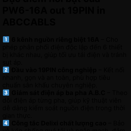
PW6-16A out 19PIN in
ABCCABLS
6 kênh nguồn riêng biệt 16A
– Cho
phép phân phối điện độc lập đến 6 thiết
bị khác nhau, giúp tối ưu tải điện và tránh
sụt áp.
Đầu vào 19PIN công nghiệp
– Kết nối
nhanh, gọn và an toàn, phù hợp tiêu
chuẩn sân khấu chuyên nghiệp.
Giám sát điện áp ba pha A.B.C
– Theo
dõi điện áp từng pha, giúp kỹ thuật viên
dễ dàng kiểm soát nguồn điện trong thời
gian thực.
Công tắc Delixi chất lượng cao
– Bảo
vệ kép chống quá tải và ngắn mạch, đảm