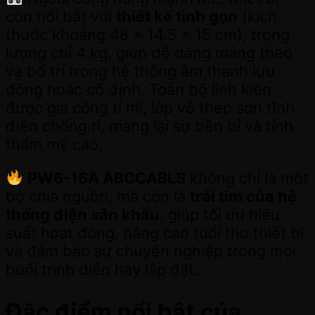
còn nổi bật với
thiết kế tinh gọn
(kích
thước khoảng 48 x 14.5 x 15 cm), trọng
lượng chỉ 4 kg, giúp dễ dàng mang theo
và bố trí trong hệ thống âm thanh lưu
động hoặc cố định. Toàn bộ linh kiện
được gia công tỉ mỉ, lớp vỏ thép sơn tĩnh
điện chống rỉ, mang lại sự bền bỉ và tính
thẩm mỹ cao.
PW6-16A ABCCABLS
không chỉ là một
bộ chia nguồn, mà còn là
trái tim của hệ
thống điện sân khấu
, giúp tối ưu hiệu
suất hoạt động, nâng cao tuổi thọ thiết bị
và đảm bảo sự chuyên nghiệp trong mọi
buổi trình diễn hay lắp đặt.
Đặc điểm nổi bật của