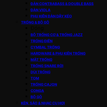
ĐÀN CONTRABASS & DOUBLE BASS
ĐÀN VIOLA
PHỤ KIỆN ĐÀN DÂY KÉO
TRỐNG & BỘ GÕ
Đóng
BỘ TRỐNG CƠ & TRỐNG JAZZ
TRỐNG ĐIỆN
CYMBAL TRỐNG
HARDWARE & PHỤ KIỆN TRỐNG
MẶT TRỐNG
TRỐNG SNARE RỜI
DÙI TRỐNG
TOM
TRỐNG CAJON
CONGA
BỘ GÕ
KÈN, SÁO & NHẠC CỤ HƠI