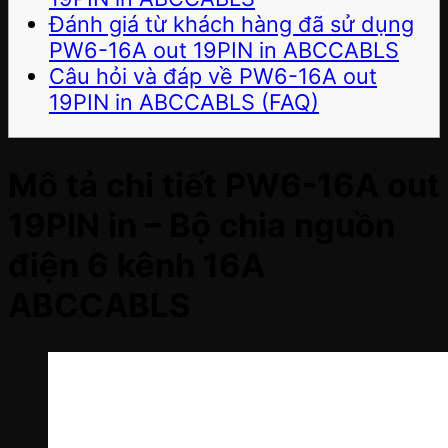
Đánh giá từ khách hàng đã sử dụng
PW6-16A out 19PIN in ABCCABLS
Câu hỏi và đáp về PW6-16A out
19PIN in ABCCABLS (FAQ)
Mô tả chi tiết PW6-16A out
19PIN in – Bộ chia nguồn
điện 6 kênh 16A
ABCCABLS