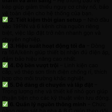
thanh và ánh sáng
– Hệ thống bảo vệ
kép giúp giảm thiểu nguy cơ cháy nổ, bảo
vệ toàn diện cho hệ thống của bạn.
2. Tiết kiệm thời gian setup
– Nhờ đầu
vào 19PIN và 6 kênh chia nguồn riêng
biệt, việc lắp đặt trở nên nhanh gọn và
chuyên nghiệp.
3. Hiệu suất hoạt động tối đa
– Dòng
ra 16A/kênh giúp thiết bị nhận đủ điện áp,
đảm bảo hiệu năng cao nhất.
4. Độ bền vượt trội
– Linh kiện cao
cấp, vỏ thép sơn tĩnh điện chống rỉ, thích
hợp cho môi trường khắc nghiệt.
5. Dễ dàng di chuyển và lắp đặt
–
Trọng lượng nhẹ và thiết kế nhỏ gọn giúp
thuận tiện cho các kỹ thuật viên lưu động.
6. Quản lý nguồn thông minh
– Chức
năng giám sát ba pha A.B.C giúp theo dõi