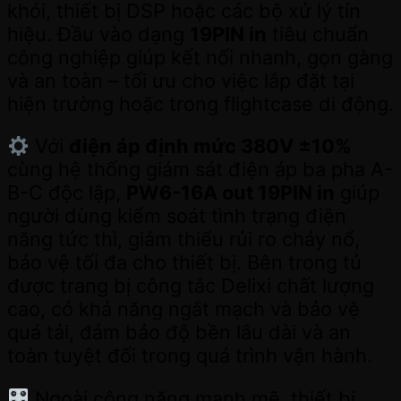
khói, thiết bị DSP hoặc các bộ xử lý tín
hiệu. Đầu vào dạng
19PIN in
tiêu chuẩn
công nghiệp giúp kết nối nhanh, gọn gàng
và an toàn – tối ưu cho việc lắp đặt tại
hiện trường hoặc trong flightcase di động.
Với
điện áp định mức 380V ±10%
cùng hệ thống giám sát điện áp ba pha A-
B-C độc lập,
PW6-16A out 19PIN in
giúp
người dùng kiểm soát tình trạng điện
năng tức thì, giảm thiểu rủi ro cháy nổ,
bảo vệ tối đa cho thiết bị. Bên trong tủ
được trang bị công tắc Delixi chất lượng
cao, có khả năng ngắt mạch và bảo vệ
quá tải, đảm bảo độ bền lâu dài và an
toàn tuyệt đối trong quá trình vận hành.
Ngoài công năng mạnh mẽ, thiết bị