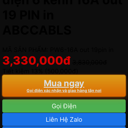
19 PIN in
ABCCABLS
MÃ SẢN PHẨM: PW6-16A out 19pin in
3,330,000
đ
3,830,000
đ
Tiết kiệm 13% (
500,000
đ
)
Mua ngay
Gọi điện xác nhận và giao hàng tận nơi
Gọi Điện
Liên Hệ Zalo