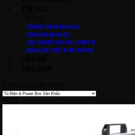
TIN TỨC
Đóng
THÔNG TIN VỀ NHẠC CỤ
ĐÁNH GIÁ NHẠC CỤ
CÁC VẤN ĐỀ THU ÂM – THIẾT BỊ
ĐÁNH GIÁ THIẾT BỊ ÂM THANH
LIÊN HỆ
TRẢ GÓP
Danh mục sản phẩm
-13%