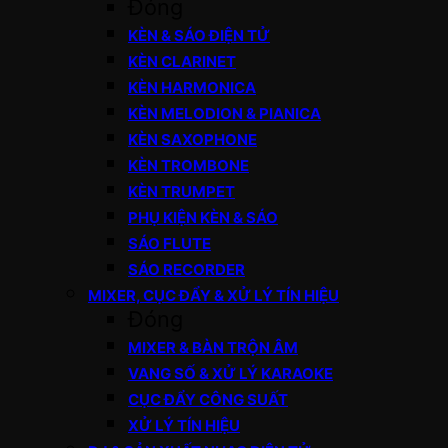
Đóng
KÈN & SÁO ĐIỆN TỬ
KÈN CLARINET
KÈN HARMONICA
KÈN MELODION & PIANICA
KÈN SAXOPHONE
KÈN TROMBONE
KÈN TRUMPET
PHỤ KIỆN KÈN & SÁO
SÁO FLUTE
SÁO RECORDER
MIXER, CỤC ĐẨY & XỬ LÝ TÍN HIỆU
Đóng
MIXER & BÀN TRỘN ÂM
VANG SỐ & XỬ LÝ KARAOKE
CỤC ĐẨY CÔNG SUẤT
XỬ LÝ TÍN HIỆU