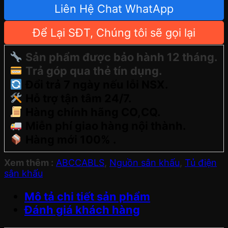
Liên Hệ Chat WhatApp
Để Lại SĐT, Chúng tôi sẽ gọi lại
Sản phẩm được bảo hành 12 tháng.
Trả góp qua thẻ tín dụng.
Đổi trả 7 ngày nếu lỗi NSX.
Hỗ trợ tận tâm 24/7.
Hàng chính hãng CO,CQ.
Miễn phí giao hàng nội thành.
Hàng mới 100% .
Xem thêm :
ABCCABLS
,
Nguồn sân khấu
,
Tủ điện
sân khấu
Mô tả chi tiết sản phẩm
Đánh giá khách hàng