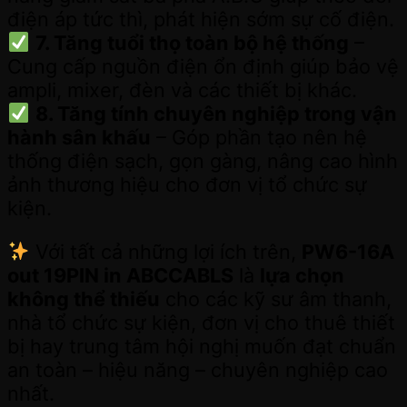
điện áp tức thì, phát hiện sớm sự cố điện.
7. Tăng tuổi thọ toàn bộ hệ thống
–
Cung cấp nguồn điện ổn định giúp bảo vệ
ampli, mixer, đèn và các thiết bị khác.
8. Tăng tính chuyên nghiệp trong vận
hành sân khấu
– Góp phần tạo nên hệ
thống điện sạch, gọn gàng, nâng cao hình
ảnh thương hiệu cho đơn vị tổ chức sự
kiện.
Với tất cả những lợi ích trên,
PW6-16A
out 19PIN in ABCCABLS
là
lựa chọn
không thể thiếu
cho các kỹ sư âm thanh,
nhà tổ chức sự kiện, đơn vị cho thuê thiết
bị hay trung tâm hội nghị muốn đạt chuẩn
an toàn – hiệu năng – chuyên nghiệp cao
nhất.