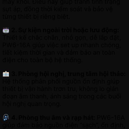
máy khói. Điều này giúp tránh tình trạng
sụt áp, đồng thời kiểm soát và bảo vệ
từng thiết bị riêng biệt.
2. Sự kiện ngoài trời hoặc lưu động:
Thiết kế chắc chắn, nhỏ gọn, dễ lắp đặt,
PW6-16A giúp việc set up nhanh chóng,
tiết kiệm thời gian và đảm bảo an toàn
điện cho toàn bộ hệ thống.
3. Phòng hội nghị, trung tâm hội thảo:
Hệ thống phân phối nguồn ổn định giúp
thiết bị vận hành trơn tru, không lo gián
đoạn âm thanh, ánh sáng trong các buổi
hội nghị quan trọng.
4. Phòng thu âm và rạp hát:
PW6-16A
giúp đảm bảo nguồn điện “sạch”, ổn định,