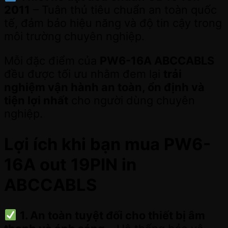
2011
– Tuân thủ tiêu chuẩn an toàn quốc
tế, đảm bảo hiệu năng và độ tin cậy trong
môi trường chuyên nghiệp.
Mỗi đặc điểm của
PW6-16A ABCCABLS
đều được tối ưu nhằm đem lại
trải
nghiệm vận hành an toàn, ổn định và
tiện lợi nhất
cho người dùng chuyên
nghiệp.
Lợi ích khi bạn mua PW6-
16A out 19PIN in
ABCCABLS
1. An toàn tuyệt đối cho thiết bị âm