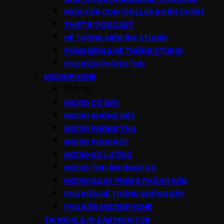
MONITOR CONTROLLER & CÂN CHỈNH
THIẾT BỊ PODCAST
HỆ THỐNG KIỂM ÂM STUDIO
PHẦN MỀM & HỆ THỐNG STUDIO
PHỤ KIỆN PHÒNG THU
MICROPHONE
Đóng
MICRO CÓ DÂY
MICRO KHÔNG DÂY
MICRO PHÒNG THU
MICRO PODCAST
MICRO ĐO LƯỜNG
MICRO THU ÂM NHẠC CỤ
MICRO QUAY PHIM & PHỎNG VẤN
PHỤ KIỆN HỆ THỐNG KHÔNG DÂY
PHỤ KIỆN MICROPHONE
TAI NGHE & IN-EAR MONITOR