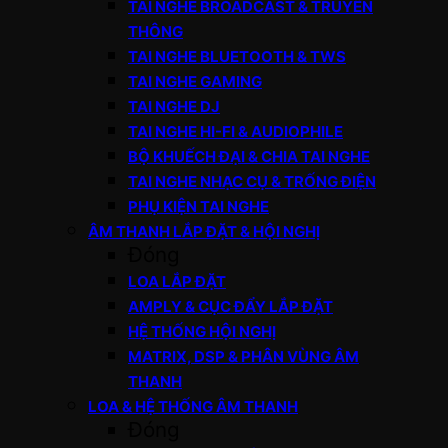
TAI NGHE BROADCAST & TRUYỀN
THÔNG
TAI NGHE BLUETOOTH & TWS
TAI NGHE GAMING
TAI NGHE DJ
TAI NGHE HI-FI & AUDIOPHILE
BỘ KHUẾCH ĐẠI & CHIA TAI NGHE
TAI NGHE NHẠC CỤ & TRỐNG ĐIỆN
PHỤ KIỆN TAI NGHE
ÂM THANH LẮP ĐẶT & HỘI NGHỊ
Đóng
LOA LẮP ĐẶT
AMPLY & CỤC ĐẨY LẮP ĐẶT
HỆ THỐNG HỘI NGHỊ
MATRIX, DSP & PHÂN VÙNG ÂM
THANH
LOA & HỆ THỐNG ÂM THANH
Đóng