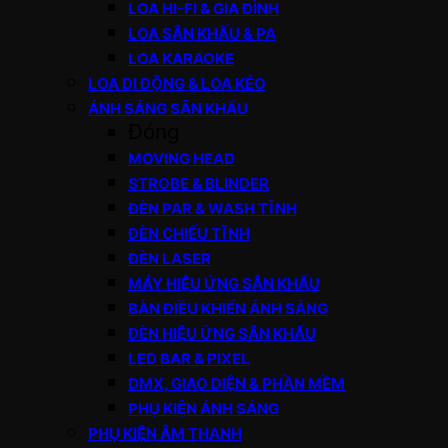
LOA HI-FI & GIA ĐÌNH
LOA SÂN KHẤU & PA
LOA KARAOKE
LOA DI ĐỘNG & LOA KÉO
ÁNH SÁNG SÂN KHẤU
Đóng
MOVING HEAD
STROBE & BLINDER
ĐÈN PAR & WASH TĨNH
ĐÈN CHIẾU TĨNH
ĐÈN LASER
MÁY HIỆU ỨNG SÂN KHẤU
BÀN ĐIỀU KHIỂN ÁNH SÁNG
ĐÈN HIỆU ỨNG SÂN KHẤU
LED BAR & PIXEL
DMX, GIAO DIỆN & PHẦN MỀM
PHỤ KIỆN ÁNH SÁNG
PHỤ KIỆN ÂM THANH