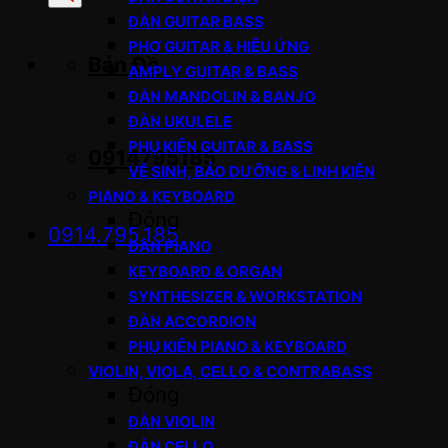
sản
ĐÀN GUITAR BASS
phẩm
PHƠ GUITAR & HIỆU ỨNG
Bản Đồ
AMPLY GUITAR & BASS
ĐÀN MANDOLIN & BANJO
ĐÀN UKULELE
PHỤ KIỆN GUITAR & BASS
0914795185
VỆ SINH, BẢO DƯỠNG & LINH KIỆN
PIANO & KEYBOARD
Đóng
0914.795.185
ĐÀN PIANO
KEYBOARD & ORGAN
SYNTHESIZER & WORKSTATION
ĐÀN ACCORDION
PHỤ KIỆN PIANO & KEYBOARD
VIOLIN, VIOLA, CELLO & CONTRABASS
Đóng
ĐÀN VIOLIN
ĐÀN CELLO