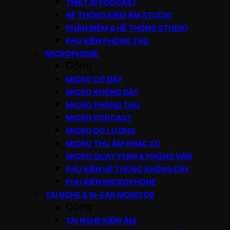
THIẾT BỊ PODCAST
HỆ THỐNG KIỂM ÂM STUDIO
PHẦN MỀM & HỆ THỐNG STUDIO
PHỤ KIỆN PHÒNG THU
MICROPHONE
Đóng
MICRO CÓ DÂY
MICRO KHÔNG DÂY
MICRO PHÒNG THU
MICRO PODCAST
MICRO ĐO LƯỜNG
MICRO THU ÂM NHẠC CỤ
MICRO QUAY PHIM & PHỎNG VẤN
PHỤ KIỆN HỆ THỐNG KHÔNG DÂY
PHỤ KIỆN MICROPHONE
TAI NGHE & IN-EAR MONITOR
Đóng
TAI NGHE KIỂM ÂM