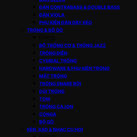
ĐÀN CONTRABASS & DOUBLE BASS
ĐÀN VIOLA
PHỤ KIỆN ĐÀN DÂY KÉO
TRỐNG & BỘ GÕ
Đóng
BỘ TRỐNG CƠ & TRỐNG JAZZ
TRỐNG ĐIỆN
CYMBAL TRỐNG
HARDWARE & PHỤ KIỆN TRỐNG
MẶT TRỐNG
TRỐNG SNARE RỜI
DÙI TRỐNG
TOM
TRỐNG CAJON
CONGA
BỘ GÕ
KÈN, SÁO & NHẠC CỤ HƠI
Đóng