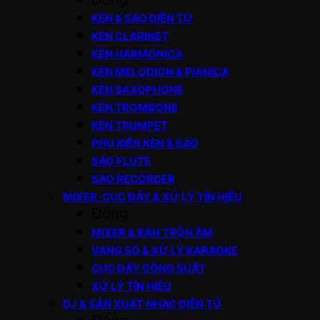
KÈN & SÁO ĐIỆN TỬ
KÈN CLARINET
KÈN HARMONICA
KÈN MELODION & PIANICA
KÈN SAXOPHONE
KÈN TROMBONE
KÈN TRUMPET
PHỤ KIỆN KÈN & SÁO
SÁO FLUTE
SÁO RECORDER
MIXER, CỤC ĐẨY & XỬ LÝ TÍN HIỆU
Đóng
MIXER & BÀN TRỘN ÂM
VANG SỐ & XỬ LÝ KARAOKE
CỤC ĐẨY CÔNG SUẤT
XỬ LÝ TÍN HIỆU
DJ & SẢN XUẤT NHẠC ĐIỆN TỬ