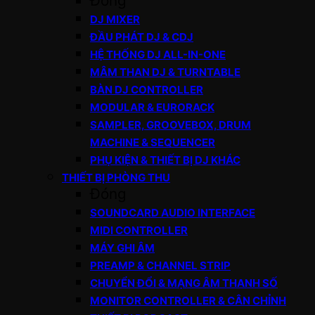
Đóng
DJ MIXER
ĐẦU PHÁT DJ & CDJ
HỆ THỐNG DJ ALL-IN-ONE
MÂM THAN DJ & TURNTABLE
BÀN DJ CONTROLLER
MODULAR & EURORACK
SAMPLER, GROOVEBOX, DRUM
MACHINE & SEQUENCER
PHỤ KIỆN & THIẾT BỊ DJ KHÁC
THIẾT BỊ PHÒNG THU
Đóng
SOUNDCARD AUDIO INTERFACE
MIDI CONTROLLER
MÁY GHI ÂM
PREAMP & CHANNEL STRIP
CHUYỂN ĐỔI & MẠNG ÂM THANH SỐ
MONITOR CONTROLLER & CÂN CHỈNH