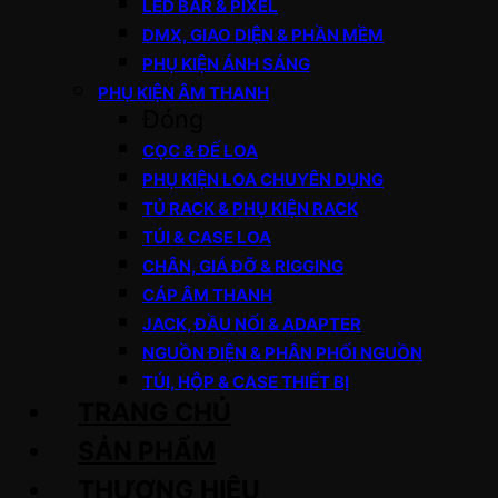
LED BAR & PIXEL
DMX, GIAO DIỆN & PHẦN MỀM
PHỤ KIỆN ÁNH SÁNG
PHỤ KIỆN ÂM THANH
Đóng
CỌC & ĐẾ LOA
PHỤ KIỆN LOA CHUYÊN DỤNG
TỦ RACK & PHỤ KIỆN RACK
TÚI & CASE LOA
CHÂN, GIÁ ĐỠ & RIGGING
CÁP ÂM THANH
JACK, ĐẦU NỐI & ADAPTER
NGUỒN ĐIỆN & PHÂN PHỐI NGUỒN
TÚI, HỘP & CASE THIẾT BỊ
TRANG CHỦ
SẢN PHẨM
THƯƠNG HIỆU