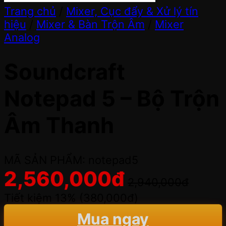
Trang chủ
/
Mixer, Cục đẩy & Xử lý tín
hiệu
/
Mixer & Bàn Trộn Âm
/
Mixer
Analog
Soundcraft
Notepad 5 – Bộ Trộn
Âm Thanh
MÃ SẢN PHẨM: notepad5
2,560,000
đ
2,940,000
đ
Tiết kiệm 13% (
380,000
đ
)
Mua ngay