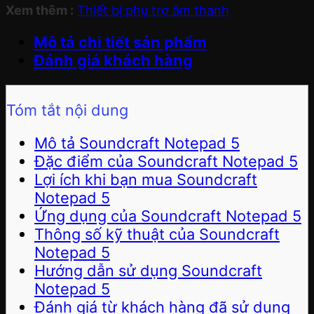
Xem thêm :
Thiết bị phụ trợ âm thanh
Mô tả chi tiết sản phẩm
Đánh giá khách hàng
Tóm tắt nội dung
Mô tả Soundcraft Notepad 5
Đặc điểm của Soundcraft Notepad 5
Lợi ích khi bạn mua Soundcraft
Notepad 5
Ứng dụng của Soundcraft Notepad 5
Thông số kỹ thuật của Soundcraft
Notepad 5
Hướng dẫn sử dụng Soundcraft
Notepad 5
Đánh giá từ khách hàng đã sử dụng