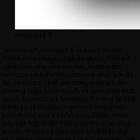
notepad5 5
Soundcraft Notepad 5 là bàn trộn âm
thanh mini chuyên nghiệp được thiết kế
dành cho nhu cầu thu âm, livestream,
podcast và biểu diễn quy mô nhỏ. Với độ
ổn định cao, chất âm trong trẻo chuẩn
thương hiệu Soundcraft và giao diện trực
quan, Soundcraft Notepad 5 mang lại khả
năng xử lý tín hiệu mạnh mẽ trong một
kích thước cực kỳ nhỏ gọn. Chiếc mixer
này kết hợp hoàn hảo giữa mixer analog
truyền thống và giao diện USB hiện đại,
cho phép người dùng kết nối trực tiếp với