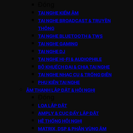
Đóng
TAI NGHE KIỂM ÂM
TAI NGHE BROADCAST & TRUYỀN
THÔNG
TAI NGHE BLUETOOTH & TWS
TAI NGHE GAMING
TAI NGHE DJ
TAI NGHE HI-FI & AUDIOPHILE
BỘ KHUẾCH ĐẠI & CHIA TAI NGHE
TAI NGHE NHẠC CỤ & TRỐNG ĐIỆN
PHỤ KIỆN TAI NGHE
ÂM THANH LẮP ĐẶT & HỘI NGHỊ
Đóng
LOA LẮP ĐẶT
AMPLY & CỤC ĐẨY LẮP ĐẶT
HỆ THỐNG HỘI NGHỊ
MATRIX, DSP & PHÂN VÙNG ÂM