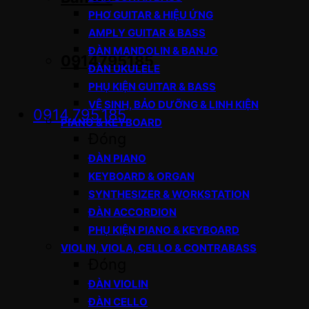
PHƠ GUITAR & HIỆU ỨNG
AMPLY GUITAR & BASS
ĐÀN MANDOLIN & BANJO
0914795185
ĐÀN UKULELE
PHỤ KIỆN GUITAR & BASS
VỆ SINH, BẢO DƯỠNG & LINH KIỆN
0914.795.185
PIANO & KEYBOARD
Đóng
ĐÀN PIANO
KEYBOARD & ORGAN
SYNTHESIZER & WORKSTATION
ĐÀN ACCORDION
PHỤ KIỆN PIANO & KEYBOARD
VIOLIN, VIOLA, CELLO & CONTRABASS
Đóng
ĐÀN VIOLIN
ĐÀN CELLO