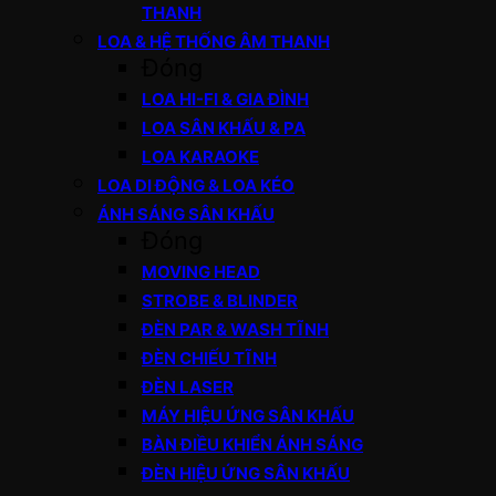
THANH
LOA & HỆ THỐNG ÂM THANH
Đóng
LOA HI-FI & GIA ĐÌNH
LOA SÂN KHẤU & PA
LOA KARAOKE
LOA DI ĐỘNG & LOA KÉO
ÁNH SÁNG SÂN KHẤU
Đóng
MOVING HEAD
STROBE & BLINDER
ĐÈN PAR & WASH TĨNH
ĐÈN CHIẾU TĨNH
ĐÈN LASER
MÁY HIỆU ỨNG SÂN KHẤU
BÀN ĐIỀU KHIỂN ÁNH SÁNG
ĐÈN HIỆU ỨNG SÂN KHẤU