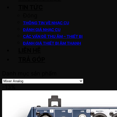
TIN TỨC
Đóng
THÔNG TIN VỀ NHẠC CỤ
ĐÁNH GIÁ NHẠC CỤ
CÁC VẤN ĐỀ THU ÂM – THIẾT BỊ
ĐÁNH GIÁ THIẾT BỊ ÂM THANH
LIÊN HỆ
TRẢ GÓP
Danh mục sản phẩm
-13%