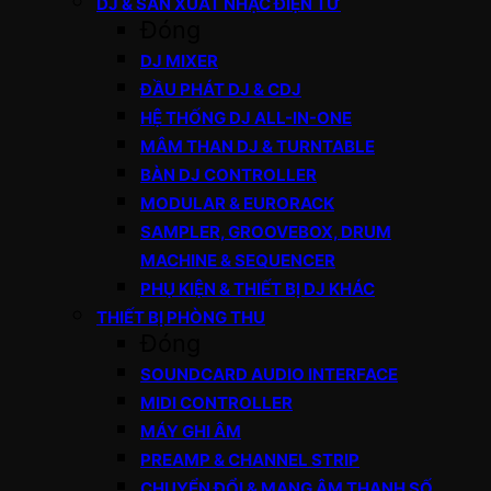
DJ & SẢN XUẤT NHẠC ĐIỆN TỬ
Đóng
DJ MIXER
ĐẦU PHÁT DJ & CDJ
HỆ THỐNG DJ ALL-IN-ONE
MÂM THAN DJ & TURNTABLE
BÀN DJ CONTROLLER
MODULAR & EURORACK
SAMPLER, GROOVEBOX, DRUM
MACHINE & SEQUENCER
PHỤ KIỆN & THIẾT BỊ DJ KHÁC
THIẾT BỊ PHÒNG THU
Đóng
SOUNDCARD AUDIO INTERFACE
MIDI CONTROLLER
MÁY GHI ÂM
PREAMP & CHANNEL STRIP
CHUYỂN ĐỔI & MẠNG ÂM THANH SỐ