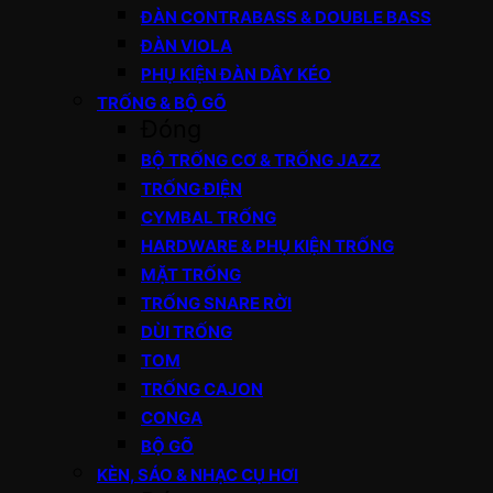
ĐÀN CONTRABASS & DOUBLE BASS
ĐÀN VIOLA
PHỤ KIỆN ĐÀN DÂY KÉO
TRỐNG & BỘ GÕ
Đóng
BỘ TRỐNG CƠ & TRỐNG JAZZ
TRỐNG ĐIỆN
CYMBAL TRỐNG
HARDWARE & PHỤ KIỆN TRỐNG
MẶT TRỐNG
TRỐNG SNARE RỜI
DÙI TRỐNG
TOM
TRỐNG CAJON
CONGA
BỘ GÕ
KÈN, SÁO & NHẠC CỤ HƠI