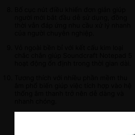
Bố cục nút điều khiển đơn giản giúp
người mới bắt đầu dễ sử dụng, đồng
thời vẫn đáp ứng nhu cầu xử lý nhanh
của người chuyên nghiệp.
Vỏ ngoài bền bỉ với kết cấu kim loại
chắc chắn giúp Soundcraft Notepad 5
hoạt động ổn định trong thời gian dài.
Tương thích với nhiều phần mềm thu
âm phổ biến giúp việc tích hợp vào hệ
thống âm thanh trở nên dễ dàng và
nhanh chóng.