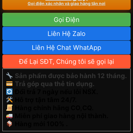
Gọi điện xác nhận và giao hàng tận nơi
Gọi Điện
Liên Hệ Zalo
Liên Hệ Chat WhatApp
Để Lại SĐT, Chúng tôi sẽ gọi lại
Sản phẩm được bảo hành 12 tháng.
Trả góp qua thẻ tín dụng.
Đổi trả 7 ngày nếu lỗi NSX.
Hỗ trợ tận tâm 24/7.
Hàng chính hãng CO,CQ.
Miễn phí giao hàng nội thành.
Hàng mới 100% .