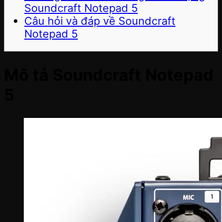
Soundcraft Notepad 5
Câu hỏi và đáp về Soundcraft
Notepad 5
Mô tả Soundcraft Notepad
5