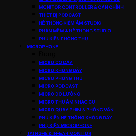
MONITOR CONTROLLER & CÂN CHỈNH
THIẾT BỊ PODCAST
HỆ THỐNG KIỂM ÂM STUDIO
PHẦN MỀM & HỆ THỐNG STUDIO
PHỤ KIỆN PHÒNG THU
MICROPHONE
Đóng
MICRO CÓ DÂY
MICRO KHÔNG DÂY
MICRO PHÒNG THU
MICRO PODCAST
MICRO ĐO LƯỜNG
MICRO THU ÂM NHẠC CỤ
MICRO QUAY PHIM & PHỎNG VẤN
PHỤ KIỆN HỆ THỐNG KHÔNG DÂY
PHỤ KIỆN MICROPHONE
TAI NGHE & IN-EAR MONITOR