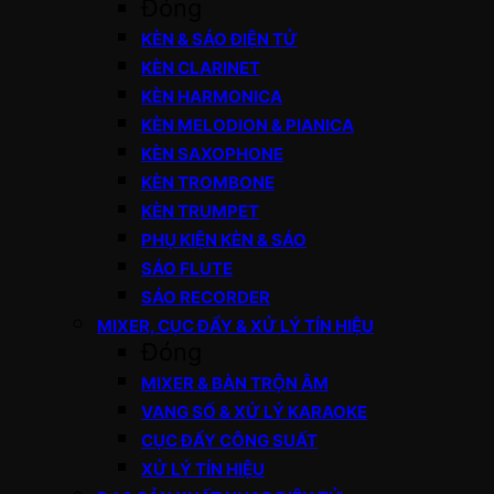
Đóng
KÈN & SÁO ĐIỆN TỬ
KÈN CLARINET
KÈN HARMONICA
KÈN MELODION & PIANICA
KÈN SAXOPHONE
KÈN TROMBONE
KÈN TRUMPET
PHỤ KIỆN KÈN & SÁO
SÁO FLUTE
SÁO RECORDER
MIXER, CỤC ĐẨY & XỬ LÝ TÍN HIỆU
Đóng
MIXER & BÀN TRỘN ÂM
VANG SỐ & XỬ LÝ KARAOKE
CỤC ĐẨY CÔNG SUẤT
XỬ LÝ TÍN HIỆU