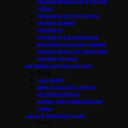
TAI NGHE BROADCAST & TRUYỀN
THÔNG
TAI NGHE BLUETOOTH & TWS
TAI NGHE GAMING
TAI NGHE DJ
TAI NGHE HI-FI & AUDIOPHILE
BỘ KHUẾCH ĐẠI & CHIA TAI NGHE
TAI NGHE NHẠC CỤ & TRỐNG ĐIỆN
PHỤ KIỆN TAI NGHE
ÂM THANH LẮP ĐẶT & HỘI NGHỊ
Đóng
LOA LẮP ĐẶT
AMPLY & CỤC ĐẨY LẮP ĐẶT
HỆ THỐNG HỘI NGHỊ
MATRIX, DSP & PHÂN VÙNG ÂM
THANH
LOA & HỆ THỐNG ÂM THANH
Đóng