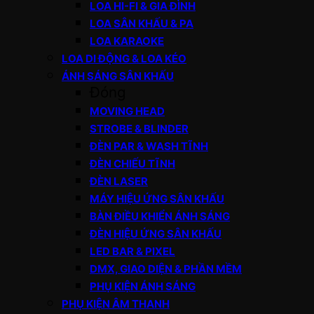
LOA HI-FI & GIA ĐÌNH
LOA SÂN KHẤU & PA
LOA KARAOKE
LOA DI ĐỘNG & LOA KÉO
ÁNH SÁNG SÂN KHẤU
Đóng
MOVING HEAD
STROBE & BLINDER
ĐÈN PAR & WASH TĨNH
ĐÈN CHIẾU TĨNH
ĐÈN LASER
MÁY HIỆU ỨNG SÂN KHẤU
BÀN ĐIỀU KHIỂN ÁNH SÁNG
ĐÈN HIỆU ỨNG SÂN KHẤU
LED BAR & PIXEL
DMX, GIAO DIỆN & PHẦN MỀM
PHỤ KIỆN ÁNH SÁNG
PHỤ KIỆN ÂM THANH