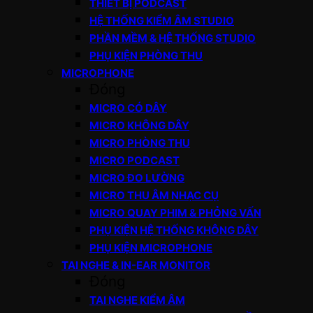
THIẾT BỊ PODCAST
HỆ THỐNG KIỂM ÂM STUDIO
PHẦN MỀM & HỆ THỐNG STUDIO
PHỤ KIỆN PHÒNG THU
MICROPHONE
Đóng
MICRO CÓ DÂY
MICRO KHÔNG DÂY
MICRO PHÒNG THU
MICRO PODCAST
MICRO ĐO LƯỜNG
MICRO THU ÂM NHẠC CỤ
MICRO QUAY PHIM & PHỎNG VẤN
PHỤ KIỆN HỆ THỐNG KHÔNG DÂY
PHỤ KIỆN MICROPHONE
TAI NGHE & IN-EAR MONITOR
Đóng
TAI NGHE KIỂM ÂM