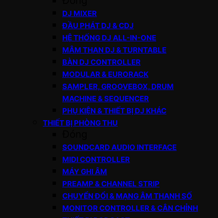
Đóng
DJ MIXER
ĐẦU PHÁT DJ & CDJ
HỆ THỐNG DJ ALL-IN-ONE
MÂM THAN DJ & TURNTABLE
BÀN DJ CONTROLLER
MODULAR & EURORACK
SAMPLER, GROOVEBOX, DRUM
MACHINE & SEQUENCER
PHỤ KIỆN & THIẾT BỊ DJ KHÁC
THIẾT BỊ PHÒNG THU
Đóng
SOUNDCARD AUDIO INTERFACE
MIDI CONTROLLER
MÁY GHI ÂM
PREAMP & CHANNEL STRIP
CHUYỂN ĐỔI & MẠNG ÂM THANH SỐ
MONITOR CONTROLLER & CÂN CHỈNH