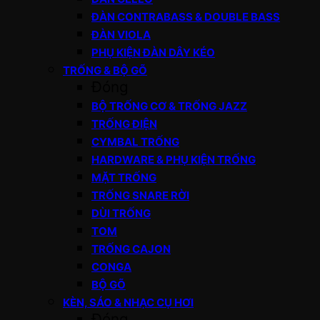
ĐÀN CONTRABASS & DOUBLE BASS
ĐÀN VIOLA
PHỤ KIỆN ĐÀN DÂY KÉO
TRỐNG & BỘ GÕ
Đóng
BỘ TRỐNG CƠ & TRỐNG JAZZ
TRỐNG ĐIỆN
CYMBAL TRỐNG
HARDWARE & PHỤ KIỆN TRỐNG
MẶT TRỐNG
TRỐNG SNARE RỜI
DÙI TRỐNG
TOM
TRỐNG CAJON
CONGA
BỘ GÕ
KÈN, SÁO & NHẠC CỤ HƠI
Đóng