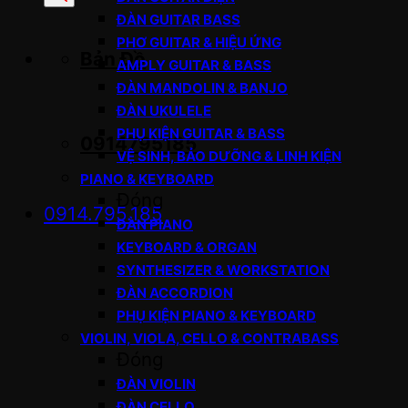
sản
ĐÀN GUITAR BASS
phẩm
PHƠ GUITAR & HIỆU ỨNG
Bản Đồ
AMPLY GUITAR & BASS
ĐÀN MANDOLIN & BANJO
ĐÀN UKULELE
PHỤ KIỆN GUITAR & BASS
0914795185
VỆ SINH, BẢO DƯỠNG & LINH KIỆN
PIANO & KEYBOARD
Đóng
0914.795.185
ĐÀN PIANO
KEYBOARD & ORGAN
SYNTHESIZER & WORKSTATION
ĐÀN ACCORDION
PHỤ KIỆN PIANO & KEYBOARD
VIOLIN, VIOLA, CELLO & CONTRABASS
Đóng
ĐÀN VIOLIN
ĐÀN CELLO