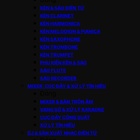
KÈN & SÁO ĐIỆN TỬ
KÈN CLARINET
KÈN HARMONICA
KÈN MELODION & PIANICA
KÈN SAXOPHONE
KÈN TROMBONE
KÈN TRUMPET
PHỤ KIỆN KÈN & SÁO
SÁO FLUTE
SÁO RECORDER
MIXER, CỤC ĐẨY & XỬ LÝ TÍN HIỆU
Đóng
MIXER & BÀN TRỘN ÂM
VANG SỐ & XỬ LÝ KARAOKE
CỤC ĐẨY CÔNG SUẤT
XỬ LÝ TÍN HIỆU
DJ & SẢN XUẤT NHẠC ĐIỆN TỬ