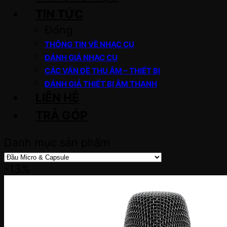
TIN TỨC
Đóng
THÔNG TIN VỀ NHẠC CỤ
ĐÁNH GIÁ NHẠC CỤ
CÁC VẤN ĐỀ THU ÂM – THIẾT BỊ
ĐÁNH GIÁ THIẾT BỊ ÂM THANH
LIÊN HỆ
TRẢ GÓP
Danh mục sản phẩm
-13%