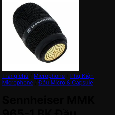
Trang chủ
/
Microphone
/
Phụ Kiện
Microphone
/
Đầu Micro & Capsule
Sennheiser MMK
965-1 BK Đầu