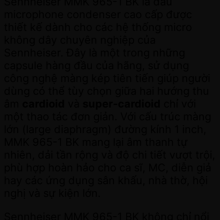
Sennheiser MMK 965-1 BK là đầu
microphone condenser cao cấp được
thiết kế dành cho các hệ thống micro
không dây chuyên nghiệp của
Sennheiser. Đây là một trong những
capsule hàng đầu của hãng, sử dụng
công nghệ màng kép tiên tiến giúp người
dùng có thể tùy chọn giữa hai hướng thu
âm
cardioid
và
super-cardioid
chỉ với
một thao tác đơn giản. Với cấu trúc màng
lớn (large diaphragm) đường kính 1 inch,
MMK 965-1 BK mang lại âm thanh tự
nhiên, dải tần rộng và độ chi tiết vượt trội,
phù hợp hoàn hảo cho ca sĩ, MC, diễn giả
hay các ứng dụng sân khấu, nhà thờ, hội
nghị và sự kiện lớn.
Sennheiser MMK 965-1 BK không chỉ nổi