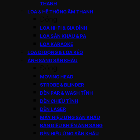
THANH
LOA & HỆ THỐNG ÂM THANH
Đóng
LOA HI-FI & GIA ĐÌNH
LOA SÂN KHẤU & PA
LOA KARAOKE
LOA DI ĐỘNG & LOA KÉO
ÁNH SÁNG SÂN KHẤU
Đóng
MOVING HEAD
STROBE & BLINDER
ĐÈN PAR & WASH TĨNH
ĐÈN CHIẾU TĨNH
ĐÈN LASER
MÁY HIỆU ỨNG SÂN KHẤU
BÀN ĐIỀU KHIỂN ÁNH SÁNG
ĐÈN HIỆU ỨNG SÂN KHẤU