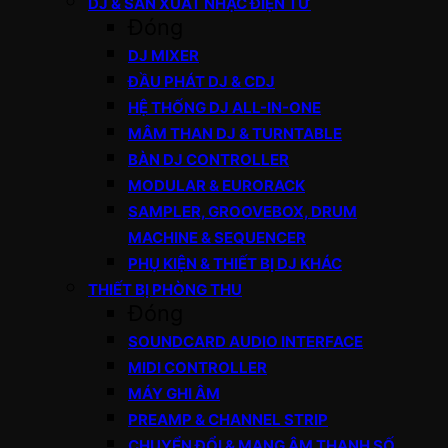
DJ & SẢN XUẤT NHẠC ĐIỆN TỬ
Đóng
DJ MIXER
ĐẦU PHÁT DJ & CDJ
HỆ THỐNG DJ ALL-IN-ONE
MÂM THAN DJ & TURNTABLE
BÀN DJ CONTROLLER
MODULAR & EURORACK
SAMPLER, GROOVEBOX, DRUM
MACHINE & SEQUENCER
PHỤ KIỆN & THIẾT BỊ DJ KHÁC
THIẾT BỊ PHÒNG THU
Đóng
SOUNDCARD AUDIO INTERFACE
MIDI CONTROLLER
MÁY GHI ÂM
PREAMP & CHANNEL STRIP
CHUYỂN ĐỔI & MẠNG ÂM THANH SỐ