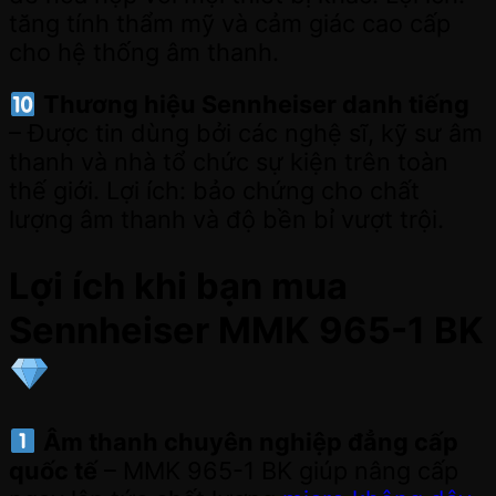
tăng tính thẩm mỹ và cảm giác cao cấp
cho hệ thống âm thanh.
Thương hiệu Sennheiser danh tiếng
– Được tin dùng bởi các nghệ sĩ, kỹ sư âm
thanh và nhà tổ chức sự kiện trên toàn
thế giới. Lợi ích: bảo chứng cho chất
lượng âm thanh và độ bền bỉ vượt trội.
Lợi ích khi bạn mua
Sennheiser MMK 965-1 BK
Âm thanh chuyên nghiệp đẳng cấp
quốc tế
– MMK 965-1 BK giúp nâng cấp