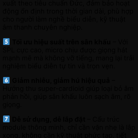
xuất theo tiêu chuẩn Đức, đảm bảo hoạt
động ổn định trong thời gian dài, phù hợp
cho người làm nghề biểu diễn, kỹ thuật
âm thanh chuyên nghiệp.
Tối ưu hiệu suất trên sân khấu
– Với
SPL cực cao, micro chịu được giọng hát
mạnh mẽ mà không vỡ tiếng, mang lại trải
nghiệm biểu diễn tự tin và trọn vẹn.
Giảm nhiễu, giảm hú hiệu quả
–
Hướng thu super-cardioid giúp loại bỏ âm
phản hồi, giúp sân khấu luôn sạch âm, rõ
giọng.
Dễ sử dụng, dễ lắp đặt
– Cấu trúc
module thông minh, chỉ cần vặn nhẹ là lắp
xong, không cần kỹ thuật phức tạp, tiết