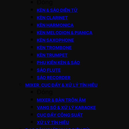
Đóng
KÈN & SÁO ĐIỆN TỬ
KÈN CLARINET
KÈN HARMONICA
KÈN MELODION & PIANICA
KÈN SAXOPHONE
KÈN TROMBONE
KÈN TRUMPET
PHỤ KIỆN KÈN & SÁO
SÁO FLUTE
SÁO RECORDER
MIXER, CỤC ĐẨY & XỬ LÝ TÍN HIỆU
Đóng
MIXER & BÀN TRỘN ÂM
VANG SỐ & XỬ LÝ KARAOKE
CỤC ĐẨY CÔNG SUẤT
XỬ LÝ TÍN HIỆU