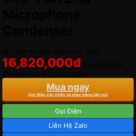
Microphone
Condenser
MÃ SẢN PHẨM: MMK 965-1 BK
16,820,000
đ
19,340,000
đ
Tiết kiệm 13% (
2,520,000
đ
)
Mua ngay
Gọi điện xác nhận và giao hàng tận nơi
Gọi Điện
Liên Hệ Zalo