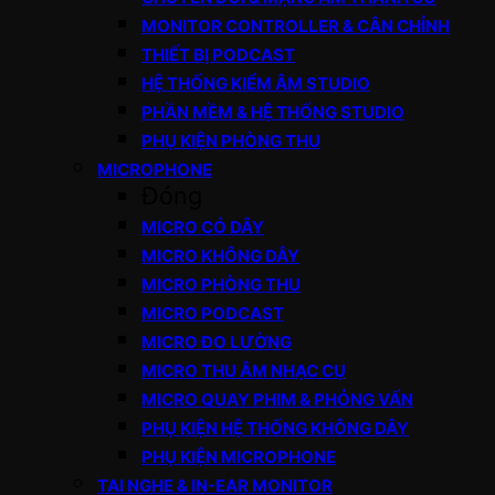
MONITOR CONTROLLER & CÂN CHỈNH
THIẾT BỊ PODCAST
HỆ THỐNG KIỂM ÂM STUDIO
PHẦN MỀM & HỆ THỐNG STUDIO
PHỤ KIỆN PHÒNG THU
MICROPHONE
Đóng
MICRO CÓ DÂY
MICRO KHÔNG DÂY
MICRO PHÒNG THU
MICRO PODCAST
MICRO ĐO LƯỜNG
MICRO THU ÂM NHẠC CỤ
MICRO QUAY PHIM & PHỎNG VẤN
PHỤ KIỆN HỆ THỐNG KHÔNG DÂY
PHỤ KIỆN MICROPHONE
TAI NGHE & IN-EAR MONITOR