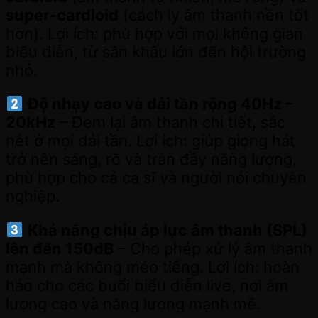
super-cardioid
(cách ly âm thanh nền tốt
hơn). Lợi ích: phù hợp với mọi không gian
biểu diễn, từ sân khấu lớn đến hội trường
nhỏ.
Độ nhạy cao và dải tần rộng 40Hz –
20kHz
– Đem lại âm thanh chi tiết, sắc
nét ở mọi dải tần. Lợi ích: giúp giọng hát
trở nên sáng, rõ và tràn đầy năng lượng,
phù hợp cho cả ca sĩ và người nói chuyên
nghiệp.
Khả năng chịu áp lực âm thanh (SPL)
lên đến 150dB
– Cho phép xử lý âm thanh
mạnh mà không méo tiếng. Lợi ích: hoàn
hảo cho các buổi biểu diễn live, nơi âm
lượng cao và năng lượng mạnh mẽ.