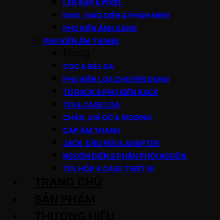
LED BAR & PIXEL
DMX, GIAO DIỆN & PHẦN MỀM
PHỤ KIỆN ÁNH SÁNG
PHỤ KIỆN ÂM THANH
Đóng
CỌC & ĐẾ LOA
PHỤ KIỆN LOA CHUYÊN DỤNG
TỦ RACK & PHỤ KIỆN RACK
TÚI & CASE LOA
CHÂN, GIÁ ĐỠ & RIGGING
CÁP ÂM THANH
JACK, ĐẦU NỐI & ADAPTER
NGUỒN ĐIỆN & PHÂN PHỐI NGUỒN
TÚI, HỘP & CASE THIẾT BỊ
TRANG CHỦ
SẢN PHẨM
THƯƠNG HIỆU