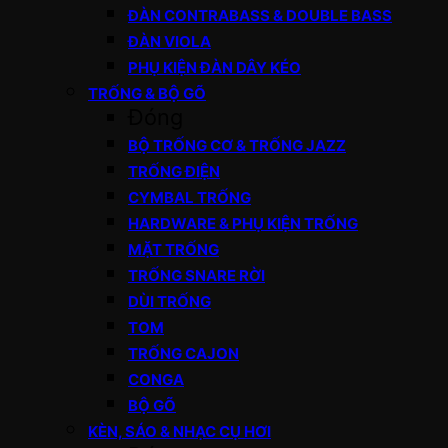
ĐÀN CONTRABASS & DOUBLE BASS
ĐÀN VIOLA
PHỤ KIỆN ĐÀN DÂY KÉO
TRỐNG & BỘ GÕ
Đóng
BỘ TRỐNG CƠ & TRỐNG JAZZ
TRỐNG ĐIỆN
CYMBAL TRỐNG
HARDWARE & PHỤ KIỆN TRỐNG
MẶT TRỐNG
TRỐNG SNARE RỜI
DÙI TRỐNG
TOM
TRỐNG CAJON
CONGA
BỘ GÕ
KÈN, SÁO & NHẠC CỤ HƠI