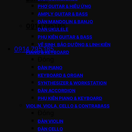
PHƠ GUITAR & HIỆU ỨNG
AMPLY GUITAR & BASS
ĐÀN MANDOLIN & BANJO
0914795185
ĐÀN UKULELE
PHỤ KIỆN GUITAR & BASS
VỆ SINH, BẢO DƯỠNG & LINH KIỆN
0914.795.185
PIANO & KEYBOARD
Đóng
ĐÀN PIANO
KEYBOARD & ORGAN
SYNTHESIZER & WORKSTATION
ĐÀN ACCORDION
PHỤ KIỆN PIANO & KEYBOARD
VIOLIN, VIOLA, CELLO & CONTRABASS
Đóng
ĐÀN VIOLIN
ĐÀN CELLO