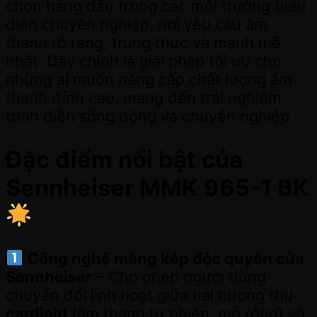
chọn hàng đầu trong các môi trường biểu
diễn chuyên nghiệp, nơi yêu cầu âm
thanh rõ ràng, trung thực và mạnh mẽ
nhất. Đây chính là giải pháp tối ưu cho
những ai muốn nâng cấp chất lượng âm
thanh đỉnh cao, mang đến trải nghiệm
trình diễn sống động và chuyên nghiệp.
Đặc điểm nổi bật của
Sennheiser MMK 965-1 BK
Công nghệ màng kép độc quyền của
Sennheiser
– Cho phép người dùng
chuyển đổi linh hoạt giữa hai hướng thu
cardioid
(âm thanh tự nhiên, mở rộng) và