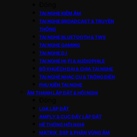
Đóng
TAI NGHE KIỂM ÂM
TAI NGHE BROADCAST & TRUYỀN
THÔNG
TAI NGHE BLUETOOTH & TWS
TAI NGHE GAMING
TAI NGHE DJ
TAI NGHE HI-FI & AUDIOPHILE
BỘ KHUẾCH ĐẠI & CHIA TAI NGHE
TAI NGHE NHẠC CỤ & TRỐNG ĐIỆN
PHỤ KIỆN TAI NGHE
ÂM THANH LẮP ĐẶT & HỘI NGHỊ
Đóng
LOA LẮP ĐẶT
AMPLY & CỤC ĐẨY LẮP ĐẶT
HỆ THỐNG HỘI NGHỊ
MATRIX, DSP & PHÂN VÙNG ÂM