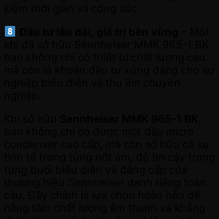
kiệm thời gian và công sức.
Đầu tư lâu dài, giá trị bền vững
– Một
khi đã sở hữu Sennheiser MMK 965-1 BK,
bạn không chỉ có thiết bị chất lượng cao
mà còn là khoản đầu tư xứng đáng cho sự
nghiệp biểu diễn và thu âm chuyên
nghiệp.
Khi sở hữu
Sennheiser MMK 965-1 BK
,
bạn không chỉ có được một đầu micro
condenser cao cấp, mà còn sở hữu cả sự
tinh tế trong từng nốt âm, độ tin cậy trong
từng buổi biểu diễn và đẳng cấp của
thương hiệu Sennheiser danh tiếng toàn
cầu. Đây chính là lựa chọn hoàn hảo để
nâng tầm chất lượng âm thanh và khẳng