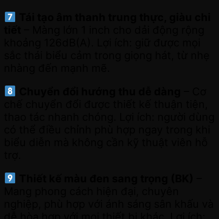
Tái tạo âm thanh trung thực, giàu chi
tiết
– Màng lớn 1 inch cho dải động rộng
khoảng 126dB(A). Lợi ích: giữ được mọi
sắc thái biểu cảm trong giọng hát, từ nhẹ
nhàng đến mạnh mẽ.
Chuyển đổi hướng thu dễ dàng
– Cơ
chế chuyển đổi được thiết kế thuận tiện,
thao tác nhanh chóng. Lợi ích: người dùng
có thể điều chỉnh phù hợp ngay trong khi
biểu diễn mà không cần kỹ thuật viên hỗ
trợ.
Thiết kế màu đen sang trọng (BK)
–
Mang phong cách hiện đại, chuyên
nghiệp, phù hợp với ánh sáng sân khấu và
dễ hòa hợp với mọi thiết bị khác. Lợi ích: