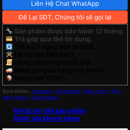
Liên Hệ Chat WhatApp
Để Lại SĐT, Chúng tôi sẽ gọi lại
Sản phẩm được bảo hành 12 tháng.
Trả góp qua thẻ tín dụng.
Đổi trả 7 ngày nếu lỗi NSX.
Hỗ trợ tận tâm 24/7.
Hàng chính hãng CO,CQ.
Miễn phí giao hàng nội thành.
Hàng mới 100% .
Xem thêm :
Capsule
,
Condenser
,
Đầu micro
,
Phụ
kiện micro
,
Sennheiser
Mô tả chi tiết sản phẩm
Đánh giá khách hàng