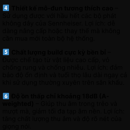
Thiết kế mô-đun tương thích cao
–
Sử dụng được với hầu hết các bộ phát
không dây của Sennheiser. Lợi ích: dễ
dàng nâng cấp hoặc thay thế mà không
cần mua mới toàn bộ hệ thống.
Chất lượng build cực kỳ bền bỉ
–
Được chế tạo từ vật liệu cao cấp, vỏ
chống rung và chống nhiễu. Lợi ích: đảm
bảo độ ổn định và tuổi thọ lâu dài ngay cả
khi sử dụng thường xuyên trên sân khấu.
Độ ồn thấp chỉ khoảng 18dB (A-
weighted)
– Giúp thu âm trong trẻo và
mượt mà, giảm tối đa tạp âm nền. Lợi ích:
tăng chất lượng thu âm và độ rõ nét của
giọng nói.