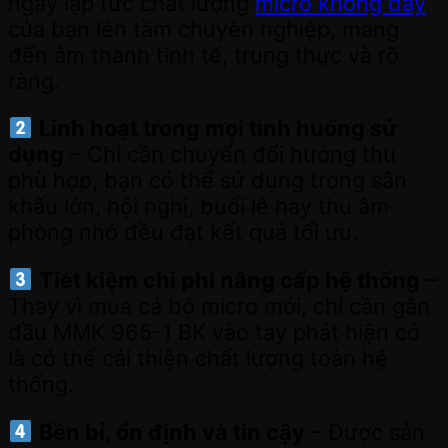
ngay lập tức chất lượng
micro không dây
của bạn lên tầm chuyên nghiệp, mang
đến âm thanh tinh tế, trung thực và rõ
ràng.
Linh hoạt trong mọi tình huống sử
dụng
– Chỉ cần chuyển đổi hướng thu
phù hợp, bạn có thể sử dụng trong sân
khấu lớn, hội nghị, buổi lễ hay thu âm
phòng nhỏ đều đạt kết quả tối ưu.
Tiết kiệm chi phí nâng cấp hệ thống
–
Thay vì mua cả bộ micro mới, chỉ cần gắn
đầu MMK 965-1 BK vào tay phát hiện có
là có thể cải thiện chất lượng toàn hệ
thống.
Bền bỉ, ổn định và tin cậy
– Được sản