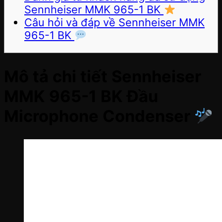
Sennheiser MMK 965-1 BK
Câu hỏi và đáp về Sennheiser MMK
965-1 BK
Mô tả chi tiết Sennheiser
MMK 965-1 BK Đầu
Microphone Condenser