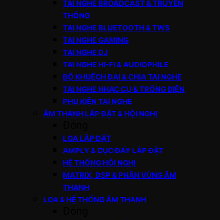
TAI NGHE BROADCAST & TRUYỀN
THÔNG
TAI NGHE BLUETOOTH & TWS
TAI NGHE GAMING
TAI NGHE DJ
TAI NGHE HI-FI & AUDIOPHILE
BỘ KHUẾCH ĐẠI & CHIA TAI NGHE
TAI NGHE NHẠC CỤ & TRỐNG ĐIỆN
PHỤ KIỆN TAI NGHE
ÂM THANH LẮP ĐẶT & HỘI NGHỊ
Đóng
LOA LẮP ĐẶT
AMPLY & CỤC ĐẨY LẮP ĐẶT
HỆ THỐNG HỘI NGHỊ
MATRIX, DSP & PHÂN VÙNG ÂM
THANH
LOA & HỆ THỐNG ÂM THANH
Đóng