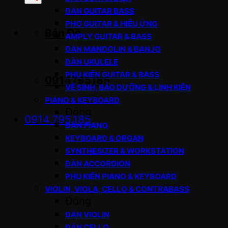
sản
ĐÀN GUITAR BASS
phẩm
PHƠ GUITAR & HIỆU ỨNG
Bản Đồ
AMPLY GUITAR & BASS
ĐÀN MANDOLIN & BANJO
ĐÀN UKULELE
PHỤ KIỆN GUITAR & BASS
0914795185
VỆ SINH, BẢO DƯỠNG & LINH KIỆN
PIANO & KEYBOARD
Đóng
0914.795.185
ĐÀN PIANO
KEYBOARD & ORGAN
SYNTHESIZER & WORKSTATION
ĐÀN ACCORDION
PHỤ KIỆN PIANO & KEYBOARD
VIOLIN, VIOLA, CELLO & CONTRABASS
Đóng
ĐÀN VIOLIN
ĐÀN CELLO