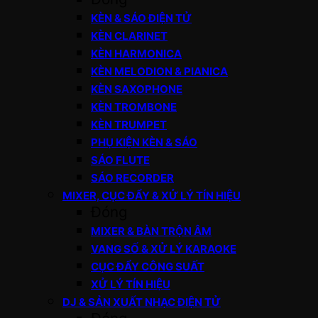
KÈN & SÁO ĐIỆN TỬ
KÈN CLARINET
KÈN HARMONICA
KÈN MELODION & PIANICA
KÈN SAXOPHONE
KÈN TROMBONE
KÈN TRUMPET
PHỤ KIỆN KÈN & SÁO
SÁO FLUTE
SÁO RECORDER
MIXER, CỤC ĐẨY & XỬ LÝ TÍN HIỆU
Đóng
MIXER & BÀN TRỘN ÂM
VANG SỐ & XỬ LÝ KARAOKE
CỤC ĐẨY CÔNG SUẤT
XỬ LÝ TÍN HIỆU
DJ & SẢN XUẤT NHẠC ĐIỆN TỬ