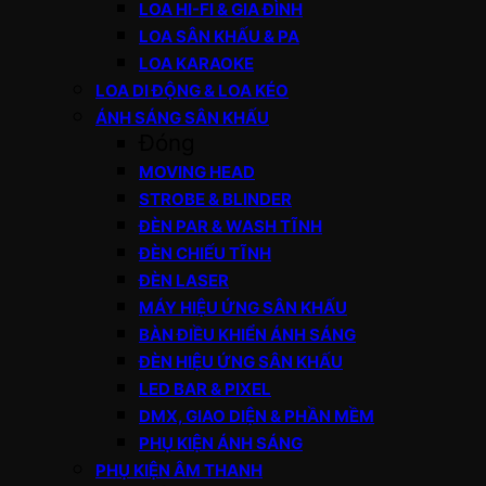
LOA HI-FI & GIA ĐÌNH
LOA SÂN KHẤU & PA
LOA KARAOKE
LOA DI ĐỘNG & LOA KÉO
ÁNH SÁNG SÂN KHẤU
Đóng
MOVING HEAD
STROBE & BLINDER
ĐÈN PAR & WASH TĨNH
ĐÈN CHIẾU TĨNH
ĐÈN LASER
MÁY HIỆU ỨNG SÂN KHẤU
BÀN ĐIỀU KHIỂN ÁNH SÁNG
ĐÈN HIỆU ỨNG SÂN KHẤU
LED BAR & PIXEL
DMX, GIAO DIỆN & PHẦN MỀM
PHỤ KIỆN ÁNH SÁNG
PHỤ KIỆN ÂM THANH