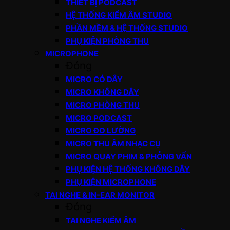
THIẾT BỊ PODCAST
HỆ THỐNG KIỂM ÂM STUDIO
PHẦN MỀM & HỆ THỐNG STUDIO
PHỤ KIỆN PHÒNG THU
MICROPHONE
Đóng
MICRO CÓ DÂY
MICRO KHÔNG DÂY
MICRO PHÒNG THU
MICRO PODCAST
MICRO ĐO LƯỜNG
MICRO THU ÂM NHẠC CỤ
MICRO QUAY PHIM & PHỎNG VẤN
PHỤ KIỆN HỆ THỐNG KHÔNG DÂY
PHỤ KIỆN MICROPHONE
TAI NGHE & IN-EAR MONITOR
Đóng
TAI NGHE KIỂM ÂM