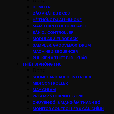
Đóng
DJ MIXER
ĐẦU PHÁT DJ & CDJ
HỆ THỐNG DJ ALL-IN-ONE
MÂM THAN DJ & TURNTABLE
BÀN DJ CONTROLLER
MODULAR & EURORACK
SAMPLER, GROOVEBOX, DRUM
MACHINE & SEQUENCER
PHỤ KIỆN & THIẾT BỊ DJ KHÁC
THIẾT BỊ PHÒNG THU
Đóng
SOUNDCARD AUDIO INTERFACE
MIDI CONTROLLER
MÁY GHI ÂM
PREAMP & CHANNEL STRIP
CHUYỂN ĐỔI & MẠNG ÂM THANH SỐ
MONITOR CONTROLLER & CÂN CHỈNH