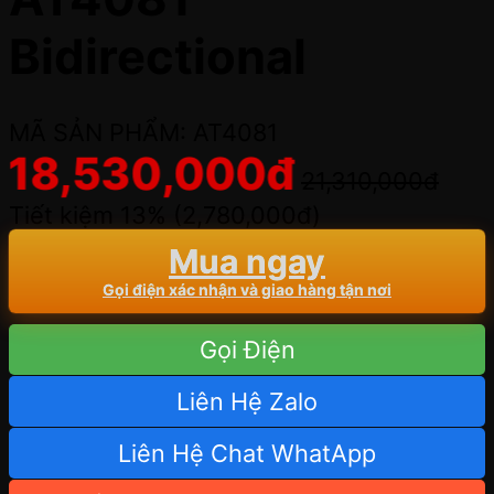
Bidirectional
MÃ SẢN PHẨM: AT4081
18,530,000
đ
21,310,000
đ
Tiết kiệm 13% (
2,780,000
đ
)
Mua ngay
Gọi điện xác nhận và giao hàng tận nơi
Gọi Điện
Liên Hệ Zalo
Liên Hệ Chat WhatApp