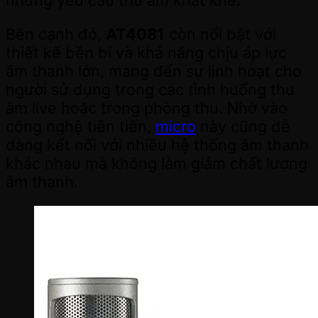
Bên cạnh đó,
AT4081
còn nổi bật với
thiết kế bền bỉ và khả năng chịu áp lực
âm thanh lớn, mang đến sự linh hoạt cho
người sử dụng trong các tình huống thu
âm live hoặc trong phòng thu. Nhờ vào
công nghệ tiên tiến,
micro
này cũng dễ
dàng kết nối với nhiều hệ thống âm thanh
khác nhau mà không làm giảm chất lượng
âm thanh.