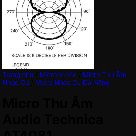
Trang chủ
/
Microphone
/
Micro Thu Âm
Nhạc Cụ
/
Micro Nhạc Cụ Đa Năng
Micro Thu Âm
Audio Technica
AT4081