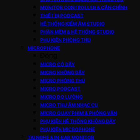
MONITOR CONTROLLER & CÂN CHỈNH
THIẾT BỊ PODCAST
HỆ THỐNG KIỂM ÂM STUDIO
PHẦN MỀM & HỆ THỐNG STUDIO
PHỤ KIỆN PHÒNG THU
MICROPHONE
Đóng
MICRO CÓ DÂY
MICRO KHÔNG DÂY
MICRO PHÒNG THU
MICRO PODCAST
MICRO ĐO LƯỜNG
MICRO THU ÂM NHẠC CỤ
MICRO QUAY PHIM & PHỎNG VẤN
PHỤ KIỆN HỆ THỐNG KHÔNG DÂY
PHỤ KIỆN MICROPHONE
TAI NGHE & IN-EAR MONITOR