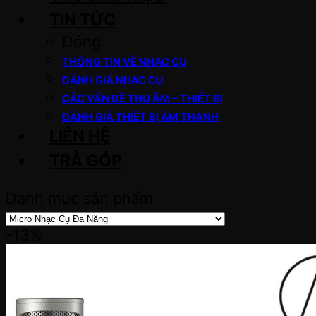
TIN TỨC
Đóng
THÔNG TIN VỀ NHẠC CỤ
ĐÁNH GIÁ NHẠC CỤ
CÁC VẤN ĐỀ THU ÂM – THIẾT BỊ
ĐÁNH GIÁ THIẾT BỊ ÂM THANH
LIÊN HỆ
TRẢ GÓP
Danh mục sản phẩm
-13%