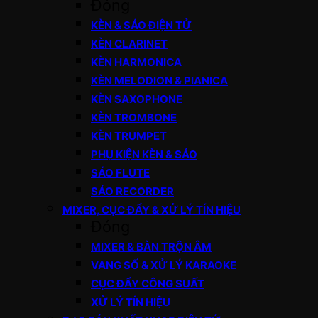
Đóng
KÈN & SÁO ĐIỆN TỬ
KÈN CLARINET
KÈN HARMONICA
KÈN MELODION & PIANICA
KÈN SAXOPHONE
KÈN TROMBONE
KÈN TRUMPET
PHỤ KIỆN KÈN & SÁO
SÁO FLUTE
SÁO RECORDER
MIXER, CỤC ĐẨY & XỬ LÝ TÍN HIỆU
Đóng
MIXER & BÀN TRỘN ÂM
VANG SỐ & XỬ LÝ KARAOKE
CỤC ĐẨY CÔNG SUẤT
XỬ LÝ TÍN HIỆU