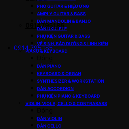
PHƠ GUITAR & HIỆU ỨNG
AMPLY GUITAR & BASS
ĐÀN MANDOLIN & BANJO
0914795185
ĐÀN UKULELE
PHỤ KIỆN GUITAR & BASS
VỆ SINH, BẢO DƯỠNG & LINH KIỆN
0914.795.185
PIANO & KEYBOARD
Đóng
ĐÀN PIANO
KEYBOARD & ORGAN
SYNTHESIZER & WORKSTATION
ĐÀN ACCORDION
PHỤ KIỆN PIANO & KEYBOARD
VIOLIN, VIOLA, CELLO & CONTRABASS
Đóng
ĐÀN VIOLIN
ĐÀN CELLO