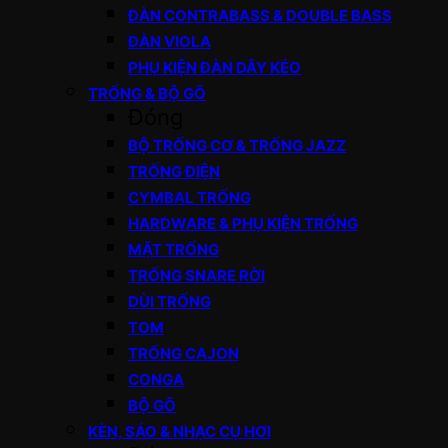
ĐÀN CONTRABASS & DOUBLE BASS
ĐÀN VIOLA
PHỤ KIỆN ĐÀN DÂY KÉO
TRỐNG & BỘ GÕ
Đóng
BỘ TRỐNG CƠ & TRỐNG JAZZ
TRỐNG ĐIỆN
CYMBAL TRỐNG
HARDWARE & PHỤ KIỆN TRỐNG
MẶT TRỐNG
TRỐNG SNARE RỜI
DÙI TRỐNG
TOM
TRỐNG CAJON
CONGA
BỘ GÕ
KÈN, SÁO & NHẠC CỤ HƠI