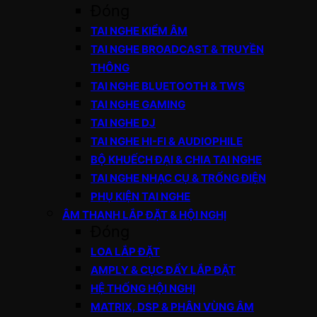
Đóng
TAI NGHE KIỂM ÂM
TAI NGHE BROADCAST & TRUYỀN
THÔNG
TAI NGHE BLUETOOTH & TWS
TAI NGHE GAMING
TAI NGHE DJ
TAI NGHE HI-FI & AUDIOPHILE
BỘ KHUẾCH ĐẠI & CHIA TAI NGHE
TAI NGHE NHẠC CỤ & TRỐNG ĐIỆN
PHỤ KIỆN TAI NGHE
ÂM THANH LẮP ĐẶT & HỘI NGHỊ
Đóng
LOA LẮP ĐẶT
AMPLY & CỤC ĐẨY LẮP ĐẶT
HỆ THỐNG HỘI NGHỊ
MATRIX, DSP & PHÂN VÙNG ÂM