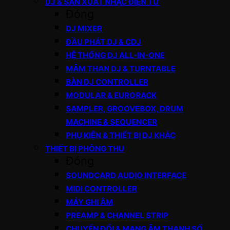
DJ & SẢN XUẤT NHẠC ĐIỆN TỬ
Đóng
DJ MIXER
ĐẦU PHÁT DJ & CDJ
HỆ THỐNG DJ ALL-IN-ONE
MÂM THAN DJ & TURNTABLE
BÀN DJ CONTROLLER
MODULAR & EURORACK
SAMPLER, GROOVEBOX, DRUM
MACHINE & SEQUENCER
PHỤ KIỆN & THIẾT BỊ DJ KHÁC
THIẾT BỊ PHÒNG THU
Đóng
SOUNDCARD AUDIO INTERFACE
MIDI CONTROLLER
MÁY GHI ÂM
PREAMP & CHANNEL STRIP
CHUYỂN ĐỔI & MẠNG ÂM THANH SỐ