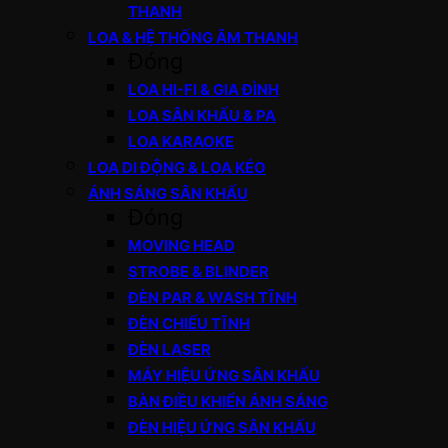
THANH
LOA & HỆ THỐNG ÂM THANH
Đóng
LOA HI-FI & GIA ĐÌNH
LOA SÂN KHẤU & PA
LOA KARAOKE
LOA DI ĐỘNG & LOA KÉO
ÁNH SÁNG SÂN KHẤU
Đóng
MOVING HEAD
STROBE & BLINDER
ĐÈN PAR & WASH TĨNH
ĐÈN CHIẾU TĨNH
ĐÈN LASER
MÁY HIỆU ỨNG SÂN KHẤU
BÀN ĐIỀU KHIỂN ÁNH SÁNG
ĐÈN HIỆU ỨNG SÂN KHẤU