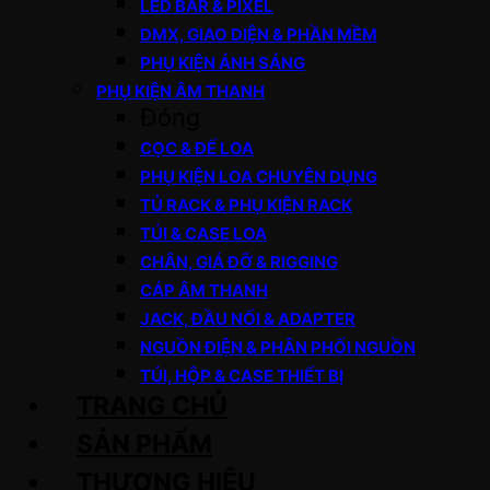
LED BAR & PIXEL
DMX, GIAO DIỆN & PHẦN MỀM
PHỤ KIỆN ÁNH SÁNG
PHỤ KIỆN ÂM THANH
Đóng
CỌC & ĐẾ LOA
PHỤ KIỆN LOA CHUYÊN DỤNG
TỦ RACK & PHỤ KIỆN RACK
TÚI & CASE LOA
CHÂN, GIÁ ĐỠ & RIGGING
CÁP ÂM THANH
JACK, ĐẦU NỐI & ADAPTER
NGUỒN ĐIỆN & PHÂN PHỐI NGUỒN
TÚI, HỘP & CASE THIẾT BỊ
TRANG CHỦ
SẢN PHẨM
THƯƠNG HIỆU