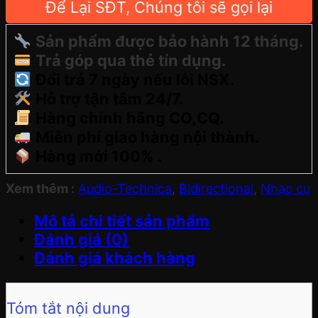
Để Lại SĐT, Chúng tôi sẽ gọi lại
Sản phẩm được bảo hành 12 tháng.
Trả góp qua thẻ tín dụng.
Đổi trả 7 ngày nếu lỗi NSX.
Hỗ trợ tận tâm 24/7.
Hàng chính hãng CO,CQ.
Miễn phí giao hàng nội thành.
Hàng mới 100% .
Xem thêm :
Audio-Technica
,
Bidirectional
,
Nhạc cụ
Mô tả chi tiết sản phẩm
Đánh giá (0)
Đánh giá khách hàng
Tóm tắt nội dung