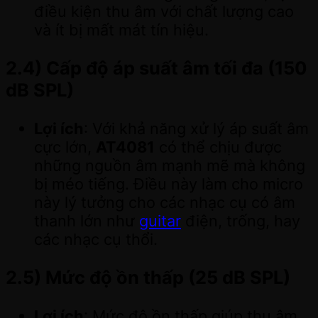
điều kiện thu âm với chất lượng cao
và ít bị mất mát tín hiệu.
2.4)
Cấp độ áp suất âm tối đa (150
dB SPL)
Lợi ích
: Với khả năng xử lý áp suất âm
cực lớn,
AT4081
có thể chịu được
những nguồn âm mạnh mẽ mà không
bị méo tiếng. Điều này làm cho micro
này lý tưởng cho các nhạc cụ có âm
thanh lớn như
guitar
điện, trống, hay
các nhạc cụ thổi.
2.5)
Mức độ ồn thấp (25 dB SPL)
Lợi ích
: Mức độ ồn thấp giúp thu âm