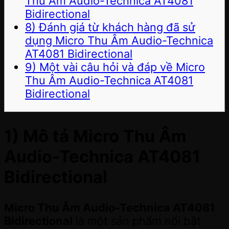
Thu Âm Audio-Technica AT4081
Bidirectional
8) Đánh giá từ khách hàng đã sử
dụng Micro Thu Âm Audio-Technica
AT4081 Bidirectional
9) Một vài câu hỏi và đáp về Micro
Thu Âm Audio-Technica AT4081
Bidirectional
1) Mô tả
Micro Thu Âm
Audio-Technica AT4081
Bidirectional
Micro Thu Âm Audio-Technica AT4081
Bidirectional
là một sản phẩm nổi bật