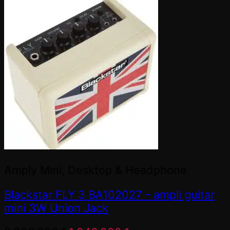
Amply Mini, Desktop & Headphone
Blackstar FLY 3 BA102027 – ampli guitar
mini 3W Union Jack