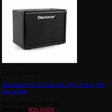
Cabinet Guitar
Blackstar Fly 103 loa mở rộng 3 inch 3W
cho guitar
Được xếp hạng
5
5 sao
Giá
Giá
980,000
đ
820,000
đ