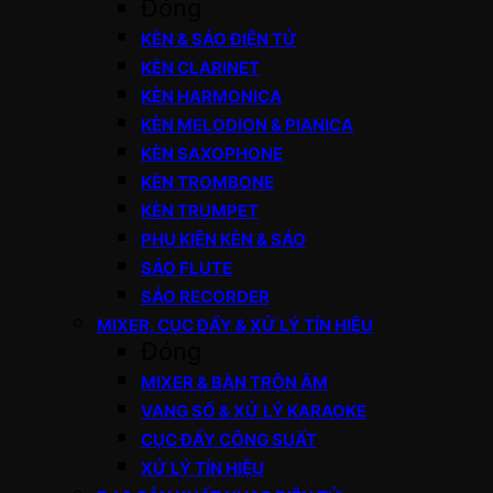
Đóng
KÈN & SÁO ĐIỆN TỬ
KÈN CLARINET
KÈN HARMONICA
KÈN MELODION & PIANICA
KÈN SAXOPHONE
KÈN TROMBONE
KÈN TRUMPET
PHỤ KIỆN KÈN & SÁO
SÁO FLUTE
SÁO RECORDER
MIXER, CỤC ĐẨY & XỬ LÝ TÍN HIỆU
Đóng
MIXER & BÀN TRỘN ÂM
VANG SỐ & XỬ LÝ KARAOKE
CỤC ĐẨY CÔNG SUẤT
XỬ LÝ TÍN HIỆU