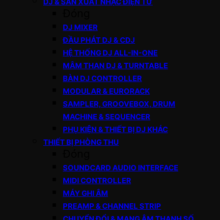
DJ & SẢN XUẤT NHẠC ĐIỆN TỬ
Đóng
DJ MIXER
ĐẦU PHÁT DJ & CDJ
HỆ THỐNG DJ ALL-IN-ONE
MÂM THAN DJ & TURNTABLE
BÀN DJ CONTROLLER
MODULAR & EURORACK
SAMPLER, GROOVEBOX, DRUM
MACHINE & SEQUENCER
PHỤ KIỆN & THIẾT BỊ DJ KHÁC
THIẾT BỊ PHÒNG THU
Đóng
SOUNDCARD AUDIO INTERFACE
MIDI CONTROLLER
MÁY GHI ÂM
PREAMP & CHANNEL STRIP
CHUYỂN ĐỔI & MẠNG ÂM THANH SỐ