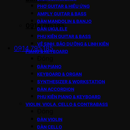
PHƠ GUITAR & HIỆU ỨNG
AMPLY GUITAR & BASS
ĐÀN MANDOLIN & BANJO
0914795185
ĐÀN UKULELE
PHỤ KIỆN GUITAR & BASS
VỆ SINH, BẢO DƯỠNG & LINH KIỆN
0914.795.185
PIANO & KEYBOARD
Đóng
ĐÀN PIANO
KEYBOARD & ORGAN
SYNTHESIZER & WORKSTATION
ĐÀN ACCORDION
PHỤ KIỆN PIANO & KEYBOARD
VIOLIN, VIOLA, CELLO & CONTRABASS
Đóng
ĐÀN VIOLIN
ĐÀN CELLO