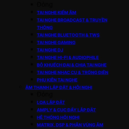
Đóng
TAI NGHE KIỂM ÂM
TAI NGHE BROADCAST & TRUYỀN
THÔNG
TAI NGHE BLUETOOTH & TWS
TAI NGHE GAMING
TAI NGHE DJ
TAI NGHE HI-FI & AUDIOPHILE
BỘ KHUẾCH ĐẠI & CHIA TAI NGHE
TAI NGHE NHẠC CỤ & TRỐNG ĐIỆN
PHỤ KIỆN TAI NGHE
ÂM THANH LẮP ĐẶT & HỘI NGHỊ
Đóng
LOA LẮP ĐẶT
AMPLY & CỤC ĐẨY LẮP ĐẶT
HỆ THỐNG HỘI NGHỊ
MATRIX, DSP & PHÂN VÙNG ÂM