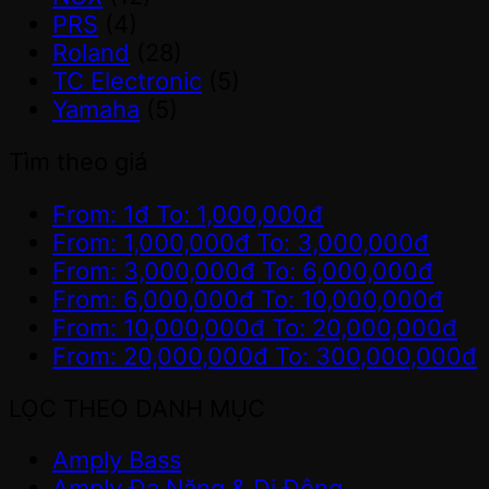
PRS
(4)
Roland
(28)
TC Electronic
(5)
Yamaha
(5)
Tìm theo giá
From:
1
đ
To:
1,000,000
đ
From:
1,000,000
đ
To:
3,000,000
đ
From:
3,000,000
đ
To:
6,000,000
đ
From:
6,000,000
đ
To:
10,000,000
đ
From:
10,000,000
đ
To:
20,000,000
đ
From:
20,000,000
đ
To:
300,000,000
đ
LỌC THEO DANH MỤC
Amply Bass
Amply Đa Năng & Di Động