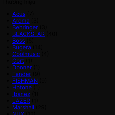
Thương hiệu
Acus
(7)
Aroma
(3)
Behringer
(3)
BLACKSTAR
(40)
Boss
(5)
Bugera
(14)
Coolmusic
(4)
Cort
(1)
Donner
(1)
Fender
(9)
FISHMAN
(9)
Hotone
(1)
Ibanez
(1)
LAZER
(1)
Marshall
(29)
NUX
(12)