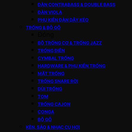
ĐÀN CONTRABASS & DOUBLE BASS
ĐÀN VIOLA
PHỤ KIỆN ĐÀN DÂY KÉO
TRỐNG & BỘ GÕ
Đóng
BỘ TRỐNG CƠ & TRỐNG JAZZ
TRỐNG ĐIỆN
CYMBAL TRỐNG
HARDWARE & PHỤ KIỆN TRỐNG
MẶT TRỐNG
TRỐNG SNARE RỜI
DÙI TRỐNG
TOM
TRỐNG CAJON
CONGA
BỘ GÕ
KÈN, SÁO & NHẠC CỤ HƠI