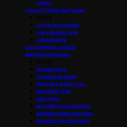
THANH
LOA & HỆ THỐNG ÂM THANH
Đóng
LOA HI-FI & GIA ĐÌNH
LOA SÂN KHẤU & PA
LOA KARAOKE
LOA DI ĐỘNG & LOA KÉO
ÁNH SÁNG SÂN KHẤU
Đóng
MOVING HEAD
STROBE & BLINDER
ĐÈN PAR & WASH TĨNH
ĐÈN CHIẾU TĨNH
ĐÈN LASER
MÁY HIỆU ỨNG SÂN KHẤU
BÀN ĐIỀU KHIỂN ÁNH SÁNG
ĐÈN HIỆU ỨNG SÂN KHẤU