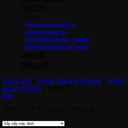
TIN TỨC
Đóng
THÔNG TIN VỀ NHẠC CỤ
ĐÁNH GIÁ NHẠC CỤ
CÁC VẤN ĐỀ THU ÂM – THIẾT BỊ
ĐÁNH GIÁ THIẾT BỊ ÂM THANH
LIÊN HỆ
TRẢ GÓP
Trang chủ
/
Guitar, Bass & Ukulele
/
Amply
Guitar & Bass
/
Trang 3
Lọc
Hiển thị 41–60 của 204 kết quả