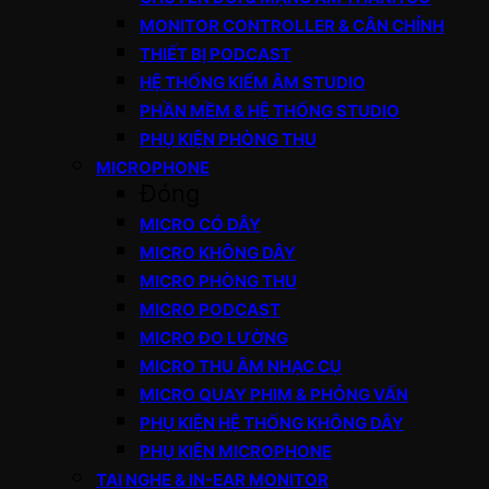
MONITOR CONTROLLER & CÂN CHỈNH
THIẾT BỊ PODCAST
HỆ THỐNG KIỂM ÂM STUDIO
PHẦN MỀM & HỆ THỐNG STUDIO
PHỤ KIỆN PHÒNG THU
MICROPHONE
Đóng
MICRO CÓ DÂY
MICRO KHÔNG DÂY
MICRO PHÒNG THU
MICRO PODCAST
MICRO ĐO LƯỜNG
MICRO THU ÂM NHẠC CỤ
MICRO QUAY PHIM & PHỎNG VẤN
PHỤ KIỆN HỆ THỐNG KHÔNG DÂY
PHỤ KIỆN MICROPHONE
TAI NGHE & IN-EAR MONITOR