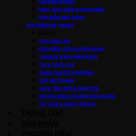
LED BAR & PIXEL
DMX, GIAO DIỆN & PHẦN MỀM
PHỤ KIỆN ÁNH SÁNG
PHỤ KIỆN ÂM THANH
Đóng
CỌC & ĐẾ LOA
PHỤ KIỆN LOA CHUYÊN DỤNG
TỦ RACK & PHỤ KIỆN RACK
TÚI & CASE LOA
CHÂN, GIÁ ĐỠ & RIGGING
CÁP ÂM THANH
JACK, ĐẦU NỐI & ADAPTER
NGUỒN ĐIỆN & PHÂN PHỐI NGUỒN
TÚI, HỘP & CASE THIẾT BỊ
TRANG CHỦ
SẢN PHẨM
THƯƠNG HIỆU