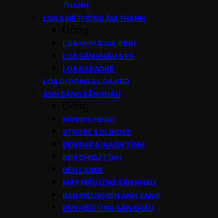
THANH
LOA & HỆ THỐNG ÂM THANH
Đóng
LOA HI-FI & GIA ĐÌNH
LOA SÂN KHẤU & PA
LOA KARAOKE
LOA DI ĐỘNG & LOA KÉO
ÁNH SÁNG SÂN KHẤU
Đóng
MOVING HEAD
STROBE & BLINDER
ĐÈN PAR & WASH TĨNH
ĐÈN CHIẾU TĨNH
ĐÈN LASER
MÁY HIỆU ỨNG SÂN KHẤU
BÀN ĐIỀU KHIỂN ÁNH SÁNG
ĐÈN HIỆU ỨNG SÂN KHẤU