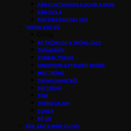
ĐÀN CONTRABASS & DOUBLE BASS
ĐÀN VIOLA
PHỤ KIỆN ĐÀN DÂY KÉO
TRỐNG & BỘ GÕ
Đóng
BỘ TRỐNG CƠ & TRỐNG JAZZ
TRỐNG ĐIỆN
CYMBAL TRỐNG
HARDWARE & PHỤ KIỆN TRỐNG
MẶT TRỐNG
TRỐNG SNARE RỜI
DÙI TRỐNG
TOM
TRỐNG CAJON
CONGA
BỘ GÕ
KÈN, SÁO & NHẠC CỤ HƠI