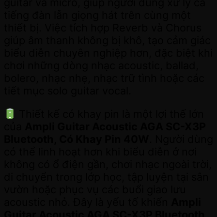
guitar và micro, giúp người dùng xử lý cả
tiếng đàn lẫn giọng hát trên cùng một
thiết bị. Việc tích hợp Reverb và Chorus
giúp âm thanh không bị khô, tạo cảm giác
biểu diễn chuyên nghiệp hơn, đặc biệt khi
chơi những dòng nhạc acoustic, ballad,
bolero, nhạc nhẹ, nhạc trữ tình hoặc các
tiết mục solo guitar vocal.
Thiết kế có khay pin là một lợi thế lớn
của
Ampli Guitar Acoustic AGA SC-X3P
Bluetooth, Có Khay Pin 40W
. Người dùng
có thể linh hoạt hơn khi biểu diễn ở nơi
không có ổ điện gần, chơi nhạc ngoài trời,
di chuyển trong lớp học, tập luyện tại sân
vườn hoặc phục vụ các buổi giao lưu
acoustic nhỏ. Đây là yếu tố khiến
Ampli
Guitar Acoustic AGA SC-X3P Bluetooth,