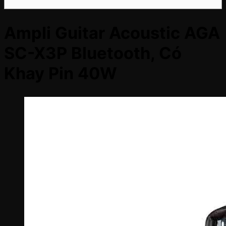
Ampli Guitar Acoustic AGA
SC-X3P Bluetooth, Có
Khay Pin 40W