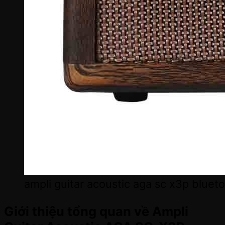
ampli guitar acoustic aga sc x3p blue
Giới thiệu tổng quan về Ampli