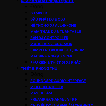
DJ & SẢN XUẤT NHẠC ĐIỆN TỬ
Đóng
DJ MIXER
ĐẦU PHÁT DJ & CDJ
HỆ THỐNG DJ ALL-IN-ONE
MÂM THAN DJ & TURNTABLE
BÀN DJ CONTROLLER
MODULAR & EURORACK
SAMPLER, GROOVEBOX, DRUM
MACHINE & SEQUENCER
PHỤ KIỆN & THIẾT BỊ DJ KHÁC
THIẾT BỊ PHÒNG THU
Đóng
SOUNDCARD AUDIO INTERFACE
MIDI CONTROLLER
MÁY GHI ÂM
PREAMP & CHANNEL STRIP
CHUYỂN ĐỔI & MẠNG ÂM THANH SỐ