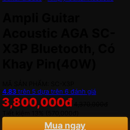
Ampli Guitar
Acoustic AGA SC-
X3P Bluetooth, Có
Khay Pin(40W)
MÃ SẢN PHẨM: SC-X3P
4.83
trên 5 dựa trên
6
đánh giá
3,800,000
đ
4,370,000
đ
Tiết kiệm 13% (
570,000
đ
)
Mua ngay