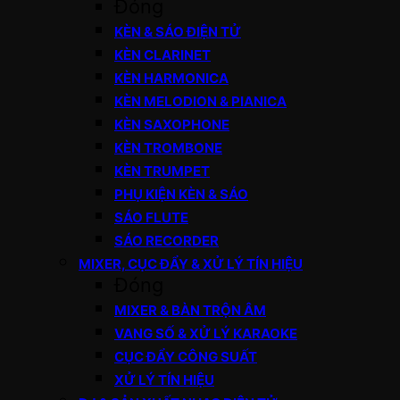
Đóng
KÈN & SÁO ĐIỆN TỬ
KÈN CLARINET
KÈN HARMONICA
KÈN MELODION & PIANICA
KÈN SAXOPHONE
KÈN TROMBONE
KÈN TRUMPET
PHỤ KIỆN KÈN & SÁO
SÁO FLUTE
SÁO RECORDER
MIXER, CỤC ĐẨY & XỬ LÝ TÍN HIỆU
Đóng
MIXER & BÀN TRỘN ÂM
VANG SỐ & XỬ LÝ KARAOKE
CỤC ĐẨY CÔNG SUẤT
XỬ LÝ TÍN HIỆU