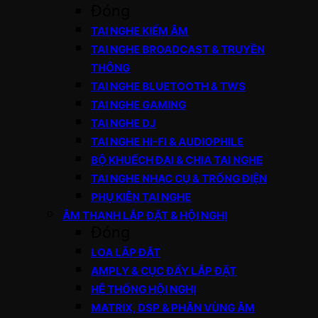
Đóng
TAI NGHE KIỂM ÂM
TAI NGHE BROADCAST & TRUYỀN
THÔNG
TAI NGHE BLUETOOTH & TWS
TAI NGHE GAMING
TAI NGHE DJ
TAI NGHE HI-FI & AUDIOPHILE
BỘ KHUẾCH ĐẠI & CHIA TAI NGHE
TAI NGHE NHẠC CỤ & TRỐNG ĐIỆN
PHỤ KIỆN TAI NGHE
ÂM THANH LẮP ĐẶT & HỘI NGHỊ
Đóng
LOA LẮP ĐẶT
AMPLY & CỤC ĐẨY LẮP ĐẶT
HỆ THỐNG HỘI NGHỊ
MATRIX, DSP & PHÂN VÙNG ÂM