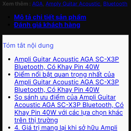
Xem thêm :
AGA
,
Amply Guitar Acoustic
,
Bluetooth
Mô tả chi tiết sản phẩm
Đánh giá khách hàng
Tóm tắt nội dung
Ampli Guitar Acoustic AGA SC-X3P
Bluetooth, Có Khay Pin 40W
Điểm nổi bật quan trọng nhất của
Ampli Guitar Acoustic AGA SC-X3P
Bluetooth, Có Khay Pin 40W
So sánh ưu điểm của Ampli Guitar
Acoustic AGA SC-X3P Bluetooth, Có
Khay Pin 40W với các lựa chọn khác
trên thị trường
4. Giá trị mang lại khi sở hữu Ampli