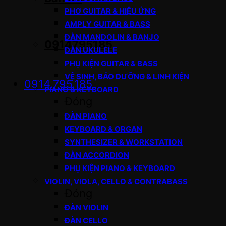
PHƠ GUITAR & HIỆU ỨNG
AMPLY GUITAR & BASS
ĐÀN MANDOLIN & BANJO
0914795185
ĐÀN UKULELE
PHỤ KIỆN GUITAR & BASS
VỆ SINH, BẢO DƯỠNG & LINH KIỆN
0914.795.185
PIANO & KEYBOARD
Đóng
ĐÀN PIANO
KEYBOARD & ORGAN
SYNTHESIZER & WORKSTATION
ĐÀN ACCORDION
PHỤ KIỆN PIANO & KEYBOARD
VIOLIN, VIOLA, CELLO & CONTRABASS
Đóng
ĐÀN VIOLIN
ĐÀN CELLO