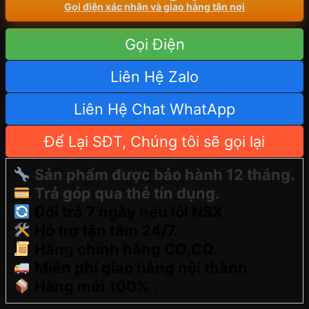
Gọi điện xác nhận và giao hàng tận nơi
Gọi Điện
Liên Hệ Zalo
Liên Hệ Chat WhatApp
Để Lại SĐT, Chúng tôi sẽ gọi lại
Sản phẩm được bảo hành 12 tháng.
Trả góp qua thẻ tín dụng.
Đổi trả 7 ngày nếu lỗi NSX.
Hỗ trợ tận tâm 24/7.
Hàng chính hãng CO,CQ.
Miễn phí giao hàng nội thành.
Hàng mới 100% .