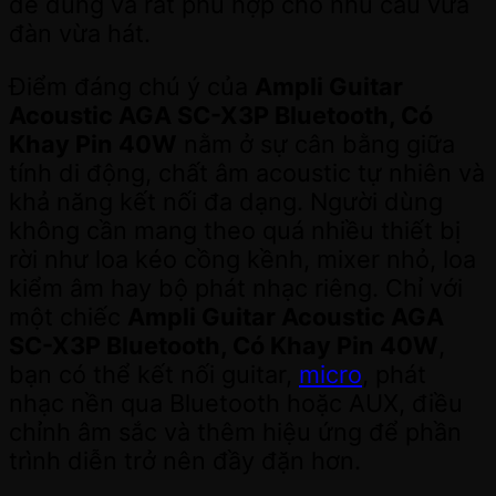
dễ dùng và rất phù hợp cho nhu cầu vừa
đàn vừa hát.
Điểm đáng chú ý của
Ampli Guitar
Acoustic AGA SC-X3P Bluetooth, Có
Khay Pin 40W
nằm ở sự cân bằng giữa
tính di động, chất âm acoustic tự nhiên và
khả năng kết nối đa dạng. Người dùng
không cần mang theo quá nhiều thiết bị
rời như loa kéo cồng kềnh, mixer nhỏ, loa
kiểm âm hay bộ phát nhạc riêng. Chỉ với
một chiếc
Ampli Guitar Acoustic AGA
SC-X3P Bluetooth, Có Khay Pin 40W
,
bạn có thể kết nối guitar,
micro
, phát
nhạc nền qua Bluetooth hoặc AUX, điều
chỉnh âm sắc và thêm hiệu ứng để phần
trình diễn trở nên đầy đặn hơn.