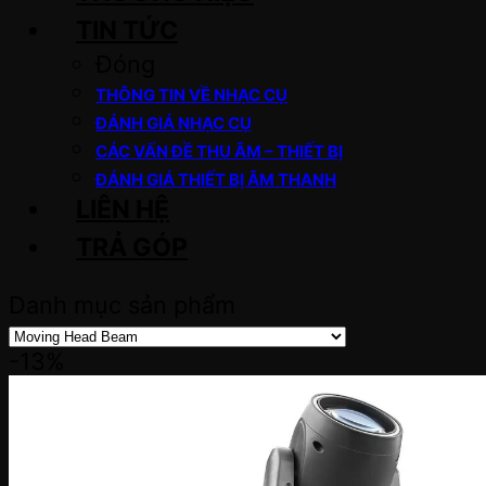
TIN TỨC
Đóng
THÔNG TIN VỀ NHẠC CỤ
ĐÁNH GIÁ NHẠC CỤ
CÁC VẤN ĐỀ THU ÂM – THIẾT BỊ
ĐÁNH GIÁ THIẾT BỊ ÂM THANH
LIÊN HỆ
TRẢ GÓP
Danh mục sản phẩm
-13%