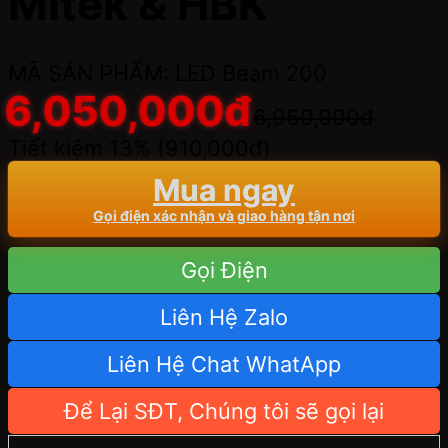
Mitek & HBK
MÃ SẢN PHẨM: LED Beam 200
6,050,000
đ
6,960,000
đ
Tiết kiệm 13% (
910,000
đ
)
Mua ngay
Gọi điện xác nhận và giao hàng tận nơi
Gọi Điện
Liên Hệ Zalo
Liên Hệ Chat WhatApp
Để Lại SĐT, Chúng tôi sẽ gọi lại