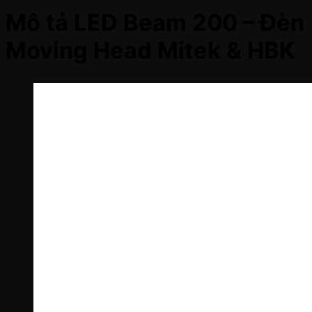
Mô tả LED Beam 200 – Đèn
Moving Head Mitek & HBK