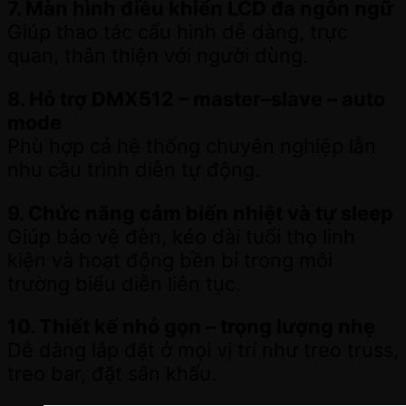
7. Màn hình điều khiển LCD đa ngôn ngữ
Giúp thao tác cấu hình dễ dàng, trực
quan, thân thiện với người dùng.
8. Hỗ trợ DMX512 – master–slave – auto
mode
Phù hợp cả hệ thống chuyên nghiệp lẫn
nhu cầu trình diễn tự động.
9. Chức năng cảm biến nhiệt và tự sleep
Giúp bảo vệ đèn, kéo dài tuổi thọ linh
kiện và hoạt động bền bỉ trong môi
trường biểu diễn liên tục.
10. Thiết kế nhỏ gọn – trọng lượng nhẹ
Dễ dàng lắp đặt ở mọi vị trí như treo truss,
treo bar, đặt sân khấu.