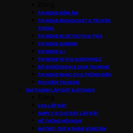
Đóng
TAI NGHE KIỂM ÂM
TAI NGHE BROADCAST & TRUYỀN
THÔNG
TAI NGHE BLUETOOTH & TWS
TAI NGHE GAMING
TAI NGHE DJ
TAI NGHE HI-FI & AUDIOPHILE
BỘ KHUẾCH ĐẠI & CHIA TAI NGHE
TAI NGHE NHẠC CỤ & TRỐNG ĐIỆN
PHỤ KIỆN TAI NGHE
ÂM THANH LẮP ĐẶT & HỘI NGHỊ
Đóng
LOA LẮP ĐẶT
AMPLY & CỤC ĐẨY LẮP ĐẶT
HỆ THỐNG HỘI NGHỊ
MATRIX, DSP & PHÂN VÙNG ÂM