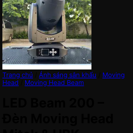
Trang chủ
/
Ánh sáng sân khấu
/
Moving
Head
/
Moving Head Beam
LED Beam 200 –
Đèn Moving Head