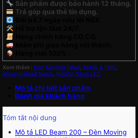
Sản phẩm được bảo hành 12 tháng.
Trả góp qua thẻ tín dụng.
Đổi trả 7 ngày nếu lỗi NSX.
Hỗ trợ tận tâm 24/7.
Hàng chính hãng CO,CQ.
Miễn phí giao hàng nội thành.
Hàng mới 100% .
Xem thêm :
Đèn Moving Head
,
Mitek & HBK
,
Moving Head Beam
,
Nguồn Sáng LED
Mô tả chi tiết sản phẩm
Đánh giá khách hàng
Tóm tắt nội dung
Mô tả LED Beam 200 – Đèn Moving