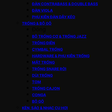
ĐÀN CONTRABASS & DOUBLE BASS
ĐÀN VIOLA
PHỤ KIỆN ĐÀN DÂY KÉO
TRỐNG & BỘ GÕ
Đóng
BỘ TRỐNG CƠ & TRỐNG JAZZ
TRỐNG ĐIỆN
CYMBAL TRỐNG
HARDWARE & PHỤ KIỆN TRỐNG
MẶT TRỐNG
TRỐNG SNARE RỜI
DÙI TRỐNG
TOM
TRỐNG CAJON
CONGA
BỘ GÕ
KÈN, SÁO & NHẠC CỤ HƠI