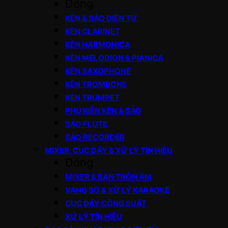
Đóng
KÈN & SÁO ĐIỆN TỬ
KÈN CLARINET
KÈN HARMONICA
KÈN MELODION & PIANICA
KÈN SAXOPHONE
KÈN TROMBONE
KÈN TRUMPET
PHỤ KIỆN KÈN & SÁO
SÁO FLUTE
SÁO RECORDER
MIXER, CỤC ĐẨY & XỬ LÝ TÍN HIỆU
Đóng
MIXER & BÀN TRỘN ÂM
VANG SỐ & XỬ LÝ KARAOKE
CỤC ĐẨY CÔNG SUẤT
XỬ LÝ TÍN HIỆU