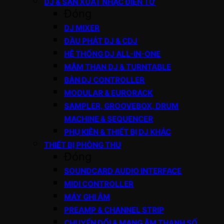
DJ & SẢN XUẤT NHẠC ĐIỆN TỬ
Đóng
DJ MIXER
ĐẦU PHÁT DJ & CDJ
HỆ THỐNG DJ ALL-IN-ONE
MÂM THAN DJ & TURNTABLE
BÀN DJ CONTROLLER
MODULAR & EURORACK
SAMPLER, GROOVEBOX, DRUM
MACHINE & SEQUENCER
PHỤ KIỆN & THIẾT BỊ DJ KHÁC
THIẾT BỊ PHÒNG THU
Đóng
SOUNDCARD AUDIO INTERFACE
MIDI CONTROLLER
MÁY GHI ÂM
PREAMP & CHANNEL STRIP
CHUYỂN ĐỔI & MẠNG ÂM THANH SỐ