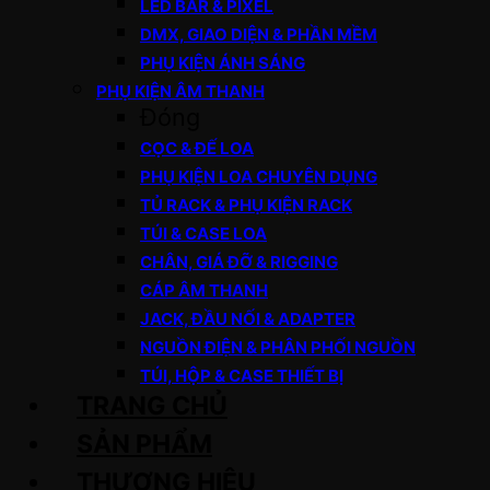
LED BAR & PIXEL
DMX, GIAO DIỆN & PHẦN MỀM
PHỤ KIỆN ÁNH SÁNG
PHỤ KIỆN ÂM THANH
Đóng
CỌC & ĐẾ LOA
PHỤ KIỆN LOA CHUYÊN DỤNG
TỦ RACK & PHỤ KIỆN RACK
TÚI & CASE LOA
CHÂN, GIÁ ĐỠ & RIGGING
CÁP ÂM THANH
JACK, ĐẦU NỐI & ADAPTER
NGUỒN ĐIỆN & PHÂN PHỐI NGUỒN
TÚI, HỘP & CASE THIẾT BỊ
TRANG CHỦ
SẢN PHẨM
THƯƠNG HIỆU