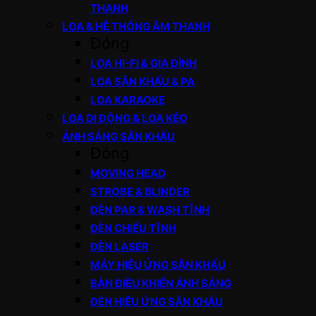
THANH
LOA & HỆ THỐNG ÂM THANH
Đóng
LOA HI-FI & GIA ĐÌNH
LOA SÂN KHẤU & PA
LOA KARAOKE
LOA DI ĐỘNG & LOA KÉO
ÁNH SÁNG SÂN KHẤU
Đóng
MOVING HEAD
STROBE & BLINDER
ĐÈN PAR & WASH TĨNH
ĐÈN CHIẾU TĨNH
ĐÈN LASER
MÁY HIỆU ỨNG SÂN KHẤU
BÀN ĐIỀU KHIỂN ÁNH SÁNG
ĐÈN HIỆU ỨNG SÂN KHẤU