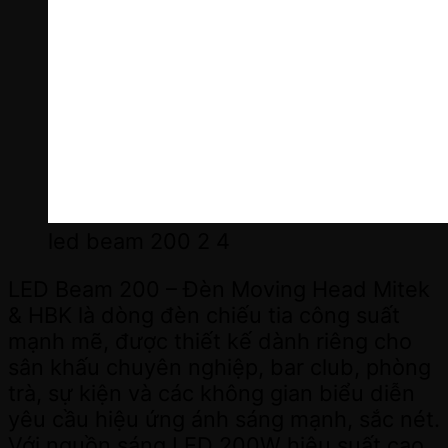
led beam 200 2 4
LED Beam 200 – Đèn Moving Head Mitek
& HBK là dòng đèn chiếu tia công suất
mạnh mẽ, được thiết kế dành riêng cho
sân khấu chuyên nghiệp, bar club, phòng
trà, sự kiện và các không gian biểu diễn
yêu cầu hiệu ứng ánh sáng mạnh, sắc nét.
Với nguồn sáng LED 200W hiệu suất cao