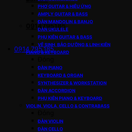
PHƠ GUITAR & HIỆU ỨNG
AMPLY GUITAR & BASS
ĐÀN MANDOLIN & BANJO
0914795185
ĐÀN UKULELE
PHỤ KIỆN GUITAR & BASS
VỆ SINH, BẢO DƯỠNG & LINH KIỆN
0914.795.185
PIANO & KEYBOARD
Đóng
ĐÀN PIANO
KEYBOARD & ORGAN
SYNTHESIZER & WORKSTATION
ĐÀN ACCORDION
PHỤ KIỆN PIANO & KEYBOARD
VIOLIN, VIOLA, CELLO & CONTRABASS
Đóng
ĐÀN VIOLIN
ĐÀN CELLO