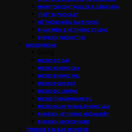
MONITOR CONTROLLER & CÂN CHỈNH
THIẾT BỊ PODCAST
HỆ THỐNG KIỂM ÂM STUDIO
PHẦN MỀM & HỆ THỐNG STUDIO
PHỤ KIỆN PHÒNG THU
MICROPHONE
Đóng
MICRO CÓ DÂY
MICRO KHÔNG DÂY
MICRO PHÒNG THU
MICRO PODCAST
MICRO ĐO LƯỜNG
MICRO THU ÂM NHẠC CỤ
MICRO QUAY PHIM & PHỎNG VẤN
PHỤ KIỆN HỆ THỐNG KHÔNG DÂY
PHỤ KIỆN MICROPHONE
TAI NGHE & IN-EAR MONITOR