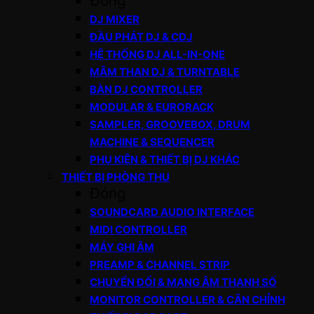
Đóng
DJ MIXER
ĐẦU PHÁT DJ & CDJ
HỆ THỐNG DJ ALL-IN-ONE
MÂM THAN DJ & TURNTABLE
BÀN DJ CONTROLLER
MODULAR & EURORACK
SAMPLER, GROOVEBOX, DRUM
MACHINE & SEQUENCER
PHỤ KIỆN & THIẾT BỊ DJ KHÁC
THIẾT BỊ PHÒNG THU
Đóng
SOUNDCARD AUDIO INTERFACE
MIDI CONTROLLER
MÁY GHI ÂM
PREAMP & CHANNEL STRIP
CHUYỂN ĐỔI & MẠNG ÂM THANH SỐ
MONITOR CONTROLLER & CÂN CHỈNH