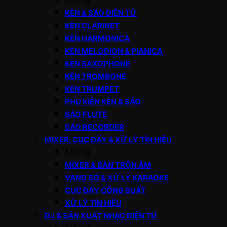
KÈN & SÁO ĐIỆN TỬ
KÈN CLARINET
KÈN HARMONICA
KÈN MELODION & PIANICA
KÈN SAXOPHONE
KÈN TROMBONE
KÈN TRUMPET
PHỤ KIỆN KÈN & SÁO
SÁO FLUTE
SÁO RECORDER
MIXER, CỤC ĐẨY & XỬ LÝ TÍN HIỆU
Đóng
MIXER & BÀN TRỘN ÂM
VANG SỐ & XỬ LÝ KARAOKE
CỤC ĐẨY CÔNG SUẤT
XỬ LÝ TÍN HIỆU
DJ & SẢN XUẤT NHẠC ĐIỆN TỬ