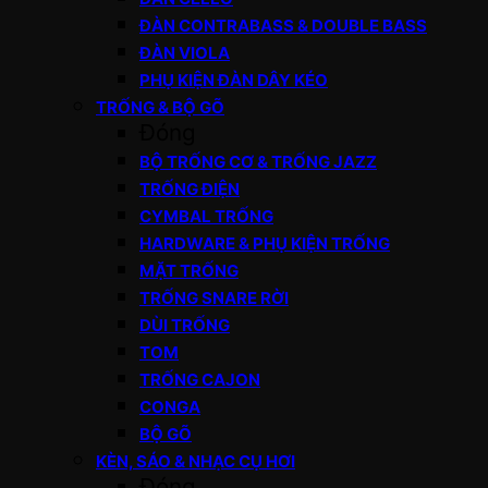
ĐÀN CONTRABASS & DOUBLE BASS
ĐÀN VIOLA
PHỤ KIỆN ĐÀN DÂY KÉO
TRỐNG & BỘ GÕ
Đóng
BỘ TRỐNG CƠ & TRỐNG JAZZ
TRỐNG ĐIỆN
CYMBAL TRỐNG
HARDWARE & PHỤ KIỆN TRỐNG
MẶT TRỐNG
TRỐNG SNARE RỜI
DÙI TRỐNG
TOM
TRỐNG CAJON
CONGA
BỘ GÕ
KÈN, SÁO & NHẠC CỤ HƠI
Đóng