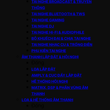
TAI NGHE BROADCAST & TRUYỀN
THÔNG
TAI NGHE BLUETOOTH & TWS
TAI NGHE GAMING
TAI NGHE DJ
TAI NGHE HI-FI & AUDIOPHILE
BỘ KHUẾCH ĐẠI & CHIA TAI NGHE
TAI NGHE NHẠC CỤ & TRỐNG ĐIỆN
PHỤ KIỆN TAI NGHE
ÂM THANH LẮP ĐẶT & HỘI NGHỊ
Đóng
LOA LẮP ĐẶT
AMPLY & CỤC ĐẨY LẮP ĐẶT
HỆ THỐNG HỘI NGHỊ
MATRIX, DSP & PHÂN VÙNG ÂM
THANH
LOA & HỆ THỐNG ÂM THANH
Đóng