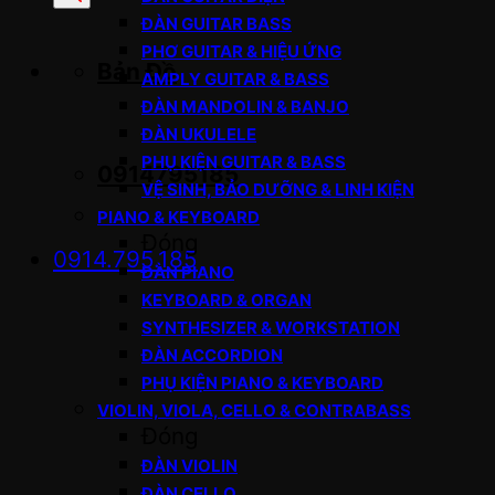
sản
ĐÀN GUITAR BASS
phẩm
PHƠ GUITAR & HIỆU ỨNG
Bản Đồ
AMPLY GUITAR & BASS
ĐÀN MANDOLIN & BANJO
ĐÀN UKULELE
PHỤ KIỆN GUITAR & BASS
0914795185
VỆ SINH, BẢO DƯỠNG & LINH KIỆN
PIANO & KEYBOARD
Đóng
0914.795.185
ĐÀN PIANO
KEYBOARD & ORGAN
SYNTHESIZER & WORKSTATION
ĐÀN ACCORDION
PHỤ KIỆN PIANO & KEYBOARD
VIOLIN, VIOLA, CELLO & CONTRABASS
Đóng
ĐÀN VIOLIN
ĐÀN CELLO