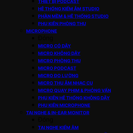
THIẾT BỊ PODCAST
HỆ THỐNG KIỂM ÂM STUDIO
PHẦN MỀM & HỆ THỐNG STUDIO
PHỤ KIỆN PHÒNG THU
MICROPHONE
Đóng
MICRO CÓ DÂY
MICRO KHÔNG DÂY
MICRO PHÒNG THU
MICRO PODCAST
MICRO ĐO LƯỜNG
MICRO THU ÂM NHẠC CỤ
MICRO QUAY PHIM & PHỎNG VẤN
PHỤ KIỆN HỆ THỐNG KHÔNG DÂY
PHỤ KIỆN MICROPHONE
TAI NGHE & IN-EAR MONITOR
Đóng
TAI NGHE KIỂM ÂM