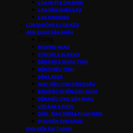
LOA HI-FI & GIA ĐÌNH
LOA SÂN KHẤU & PA
LOA KARAOKE
LOA DI ĐỘNG & LOA KÉO
ÁNH SÁNG SÂN KHẤU
Đóng
MOVING HEAD
STROBE & BLINDER
ĐÈN PAR & WASH TĨNH
ĐÈN CHIẾU TĨNH
ĐÈN LASER
MÁY HIỆU ỨNG SÂN KHẤU
BÀN ĐIỀU KHIỂN ÁNH SÁNG
ĐÈN HIỆU ỨNG SÂN KHẤU
LED BAR & PIXEL
DMX, GIAO DIỆN & PHẦN MỀM
PHỤ KIỆN ÁNH SÁNG
PHỤ KIỆN ÂM THANH