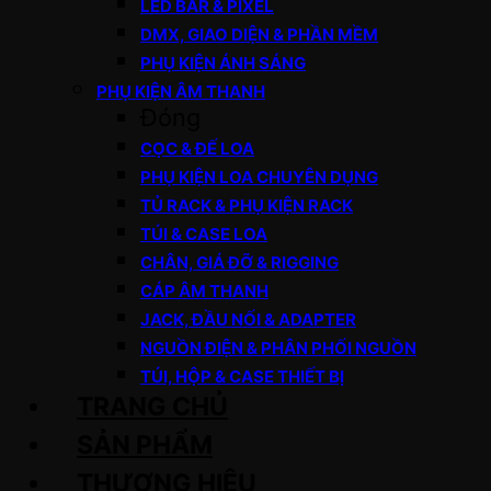
LED BAR & PIXEL
DMX, GIAO DIỆN & PHẦN MỀM
PHỤ KIỆN ÁNH SÁNG
PHỤ KIỆN ÂM THANH
Đóng
CỌC & ĐẾ LOA
PHỤ KIỆN LOA CHUYÊN DỤNG
TỦ RACK & PHỤ KIỆN RACK
TÚI & CASE LOA
CHÂN, GIÁ ĐỠ & RIGGING
CÁP ÂM THANH
JACK, ĐẦU NỐI & ADAPTER
NGUỒN ĐIỆN & PHÂN PHỐI NGUỒN
TÚI, HỘP & CASE THIẾT BỊ
TRANG CHỦ
SẢN PHẨM
THƯƠNG HIỆU