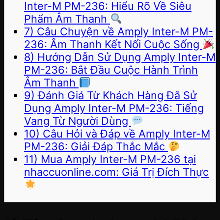
Inter-M PM-236: Hiểu Rõ Về Siêu
Phẩm Âm Thanh
7) Câu Chuyện về Amply Inter-M PM-
236: Âm Thanh Kết Nối Cuộc Sống
8) Hướng Dẫn Sử Dụng Amply Inter-M
PM-236: Bắt Đầu Cuộc Hành Trình
Âm Thanh
9) Đánh Giá Từ Khách Hàng Đã Sử
Dụng Amply Inter-M PM-236: Tiếng
Vang Từ Người Dùng
10) Câu Hỏi và Đáp về Amply Inter-M
PM-236: Giải Đáp Thắc Mắc
11) Mua Amply Inter-M PM-236 tại
nhaccuonline.com: Giá Trị Đích Thực