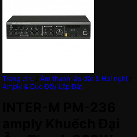
Trang chủ
/
Âm thanh lắp đặt & Hội nghị
/
Amply & Cục Đẩy Lắp Đặt
INTER-M PM-236
amply Khuếch Đại