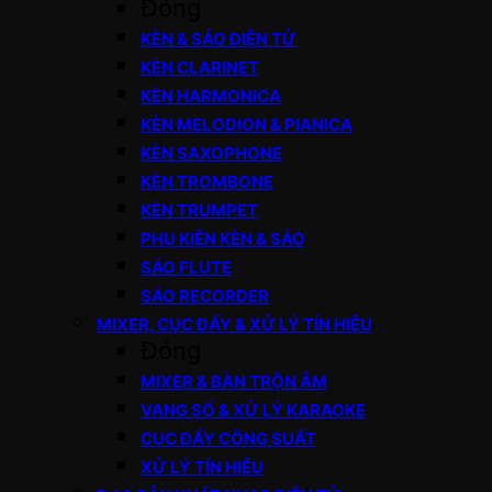
Đóng
KÈN & SÁO ĐIỆN TỬ
KÈN CLARINET
KÈN HARMONICA
KÈN MELODION & PIANICA
KÈN SAXOPHONE
KÈN TROMBONE
KÈN TRUMPET
PHỤ KIỆN KÈN & SÁO
SÁO FLUTE
SÁO RECORDER
MIXER, CỤC ĐẨY & XỬ LÝ TÍN HIỆU
Đóng
MIXER & BÀN TRỘN ÂM
VANG SỐ & XỬ LÝ KARAOKE
CỤC ĐẨY CÔNG SUẤT
XỬ LÝ TÍN HIỆU