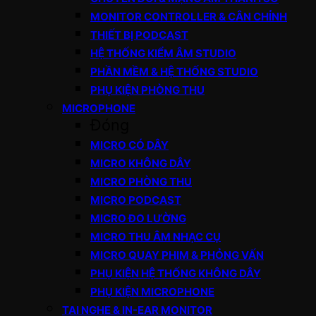
MONITOR CONTROLLER & CÂN CHỈNH
THIẾT BỊ PODCAST
HỆ THỐNG KIỂM ÂM STUDIO
PHẦN MỀM & HỆ THỐNG STUDIO
PHỤ KIỆN PHÒNG THU
MICROPHONE
Đóng
MICRO CÓ DÂY
MICRO KHÔNG DÂY
MICRO PHÒNG THU
MICRO PODCAST
MICRO ĐO LƯỜNG
MICRO THU ÂM NHẠC CỤ
MICRO QUAY PHIM & PHỎNG VẤN
PHỤ KIỆN HỆ THỐNG KHÔNG DÂY
PHỤ KIỆN MICROPHONE
TAI NGHE & IN-EAR MONITOR