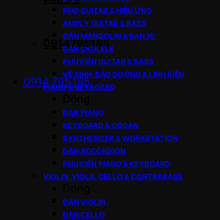
PHƠ GUITAR & HIỆU ỨNG
AMPLY GUITAR & BASS
ĐÀN MANDOLIN & BANJO
0914795185
ĐÀN UKULELE
PHỤ KIỆN GUITAR & BASS
VỆ SINH, BẢO DƯỠNG & LINH KIỆN
0914.795.185
PIANO & KEYBOARD
Đóng
ĐÀN PIANO
KEYBOARD & ORGAN
SYNTHESIZER & WORKSTATION
ĐÀN ACCORDION
PHỤ KIỆN PIANO & KEYBOARD
VIOLIN, VIOLA, CELLO & CONTRABASS
Đóng
ĐÀN VIOLIN
ĐÀN CELLO