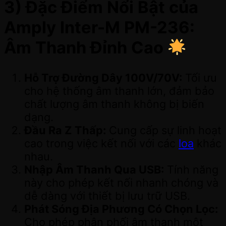
3) Đặc Điểm Nổi Bật của
Amply Inter-M PM-236:
Âm Thanh Đỉnh Cao
Hỗ Trợ Đường Dây 100V/70V:
Tối ưu
cho hệ thống âm thanh lớn, đảm bảo
chất lượng âm thanh không bị biến
dạng.
Đầu Ra Z Thấp:
Cung cấp sự linh hoạt
cao trong việc kết nối với các
loa
khác
nhau.
Nhập Âm Thanh Qua USB:
Tính năng
này cho phép kết nối nhanh chóng và
dễ dàng với thiết bị lưu trữ USB.
Phát Sóng Địa Phương Có Chọn Lọc:
Cho phép phân phối âm thanh một