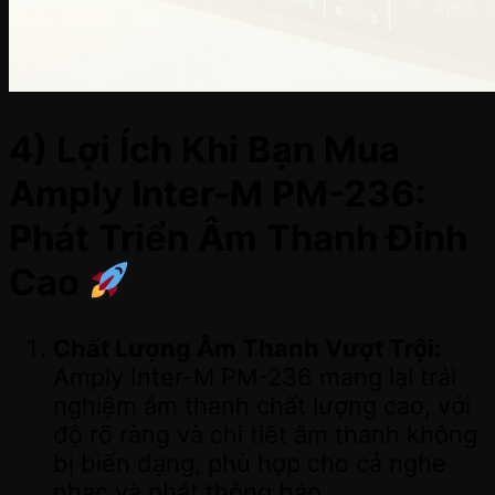
4) Lợi Ích Khi Bạn Mua
Amply Inter-M PM-236:
Phát Triển Âm Thanh Đỉnh
Cao
Chất Lượng Âm Thanh Vượt Trội:
Amply Inter-M PM-236 mang lại trải
nghiệm âm thanh chất lượng cao, với
độ rõ ràng và chi tiết âm thanh không
bị biến dạng, phù hợp cho cả nghe
nhạc và phát thông báo.