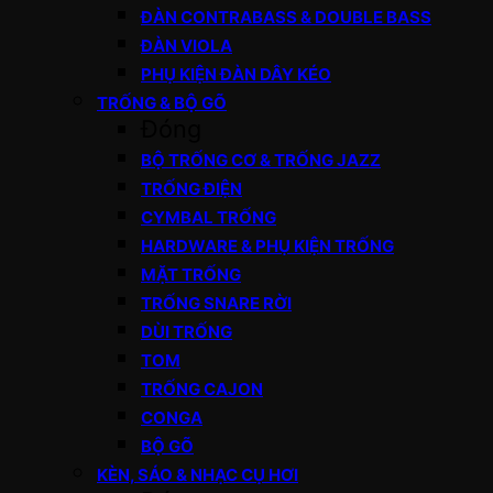
ĐÀN CONTRABASS & DOUBLE BASS
ĐÀN VIOLA
PHỤ KIỆN ĐÀN DÂY KÉO
TRỐNG & BỘ GÕ
Đóng
BỘ TRỐNG CƠ & TRỐNG JAZZ
TRỐNG ĐIỆN
CYMBAL TRỐNG
HARDWARE & PHỤ KIỆN TRỐNG
MẶT TRỐNG
TRỐNG SNARE RỜI
DÙI TRỐNG
TOM
TRỐNG CAJON
CONGA
BỘ GÕ
KÈN, SÁO & NHẠC CỤ HƠI