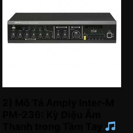
2) Mô Tả Amply Inter-M
PM-236: Kỳ Diệu Âm
Thanh trong Tầm Tay