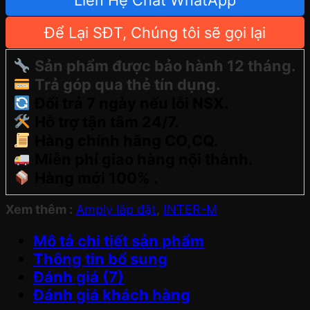
Liên Hệ Chat WhatApp
Để Lại SĐT, Chúng tôi sẽ gọi lại
Sản phẩm được bảo hành 12 tháng.
Trả góp qua thẻ tín dụng.
Đổi trả 7 ngày nếu lỗi NSX.
Hỗ trợ tận tâm 24/7.
Hàng chính hãng CO,CQ.
Miễn phí giao hàng nội thành.
Hàng mới 100% .
Xem thêm :
Amply lắp đặt
,
INTER-M
Mô tả chi tiết sản phẩm
Thông tin bổ sung
Đánh giá (7)
Đánh giá khách hàng