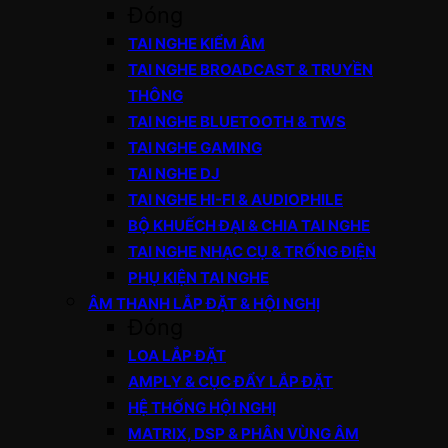
Đóng
TAI NGHE KIỂM ÂM
TAI NGHE BROADCAST & TRUYỀN
THÔNG
TAI NGHE BLUETOOTH & TWS
TAI NGHE GAMING
TAI NGHE DJ
TAI NGHE HI-FI & AUDIOPHILE
BỘ KHUẾCH ĐẠI & CHIA TAI NGHE
TAI NGHE NHẠC CỤ & TRỐNG ĐIỆN
PHỤ KIỆN TAI NGHE
ÂM THANH LẮP ĐẶT & HỘI NGHỊ
Đóng
LOA LẮP ĐẶT
AMPLY & CỤC ĐẨY LẮP ĐẶT
HỆ THỐNG HỘI NGHỊ
MATRIX, DSP & PHÂN VÙNG ÂM