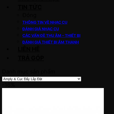
TIN TỨC
Đóng
THÔNG TIN VỀ NHẠC CỤ
ĐÁNH GIÁ NHẠC CỤ
CÁC VẤN ĐỀ THU ÂM – THIẾT BỊ
ĐÁNH GIÁ THIẾT BỊ ÂM THANH
LIÊN HỆ
TRẢ GÓP
Danh mục sản phẩm
-16%