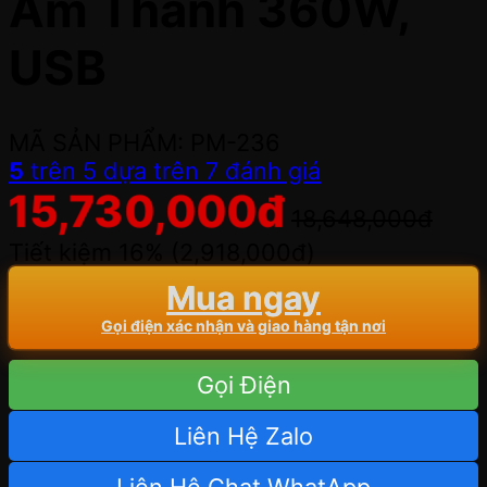
Âm Thanh 360W,
USB
MÃ SẢN PHẨM: PM-236
5
trên 5 dựa trên
7
đánh giá
15,730,000
đ
18,648,000
đ
Tiết kiệm 16% (
2,918,000
đ
)
Mua ngay
Gọi điện xác nhận và giao hàng tận nơi
Gọi Điện
Liên Hệ Zalo