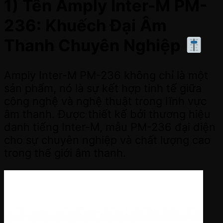
1) Tên Amply Inter-M PM-
236: Khuếch Đại Âm
Thanh Chuyên Nghiệp
Amply Inter-M PM-236 không chỉ là một
sản phẩm, nó là sự kết hợp tinh tế giữa
công nghệ và nghệ thuật trong lĩnh vực
âm thanh. Được thiết kế bởi thương hiệu
danh tiếng Inter-M, mẫu PM-236 đại diện
cho sự chuyên nghiệp và chất lượng cao
trong thế giới âm thanh.