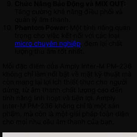
Chức Năng Báo Động và MIX OUT:
Tăng cường khả năng điều phối và
quản lý âm thanh.
Phantom Power:
Một tính năng quan
trọng cho việc kết nối với các loại
micro chuyên nghiệp
, đem lại chất
lượng thu âm tốt nhất.
Mỗi đặc điểm của
Amply
Inter-M PM-236
không chỉ làm nổi bật về mặt kỹ thuật mà
còn mang lại lợi ích thiết thực cho người
dùng, từ âm thanh chất lượng cao đến
tính năng linh hoạt và tiện lợi. Amply
Inter-M PM-236 không chỉ là một sản
phẩm, mà còn là một giải pháp toàn diện
cho mọi nhu cầu âm thanh của bạn.