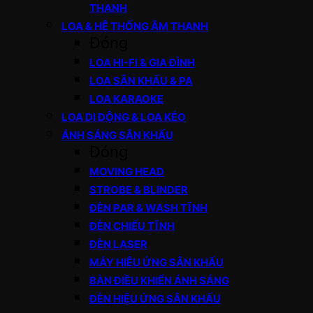
THANH
LOA & HỆ THỐNG ÂM THANH
Đóng
LOA HI-FI & GIA ĐÌNH
LOA SÂN KHẤU & PA
LOA KARAOKE
LOA DI ĐỘNG & LOA KÉO
ÁNH SÁNG SÂN KHẤU
Đóng
MOVING HEAD
STROBE & BLINDER
ĐÈN PAR & WASH TĨNH
ĐÈN CHIẾU TĨNH
ĐÈN LASER
MÁY HIỆU ỨNG SÂN KHẤU
BÀN ĐIỀU KHIỂN ÁNH SÁNG
ĐÈN HIỆU ỨNG SÂN KHẤU