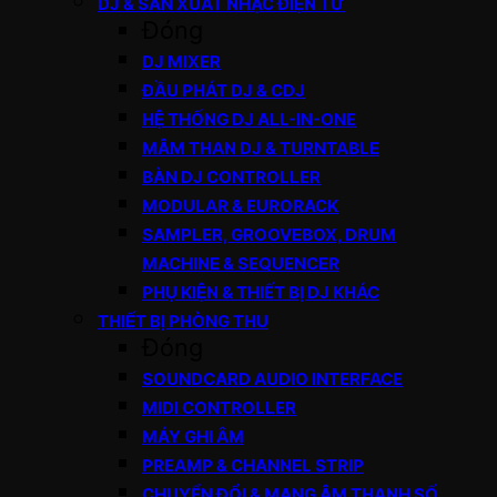
DJ & SẢN XUẤT NHẠC ĐIỆN TỬ
Đóng
DJ MIXER
ĐẦU PHÁT DJ & CDJ
HỆ THỐNG DJ ALL-IN-ONE
MÂM THAN DJ & TURNTABLE
BÀN DJ CONTROLLER
MODULAR & EURORACK
SAMPLER, GROOVEBOX, DRUM
MACHINE & SEQUENCER
PHỤ KIỆN & THIẾT BỊ DJ KHÁC
THIẾT BỊ PHÒNG THU
Đóng
SOUNDCARD AUDIO INTERFACE
MIDI CONTROLLER
MÁY GHI ÂM
PREAMP & CHANNEL STRIP
CHUYỂN ĐỔI & MẠNG ÂM THANH SỐ