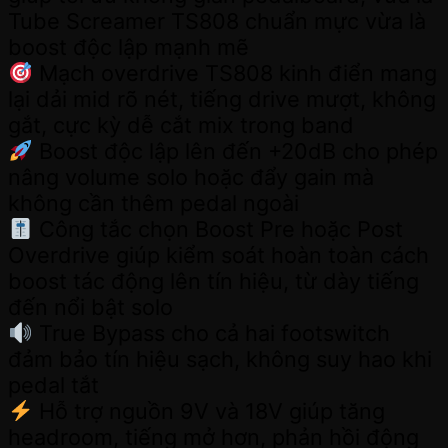
Tube Screamer TS808 chuẩn mực vừa là
boost độc lập mạnh mẽ
Mạch overdrive TS808 kinh điển mang
lại dải mid rõ nét, tiếng drive mượt, không
gắt, cực kỳ dễ cắt mix trong band
Boost độc lập lên đến +20dB cho phép
nâng volume solo hoặc đẩy gain mà
không cần thêm pedal ngoài
Công tắc chọn Boost Pre hoặc Post
Overdrive giúp kiểm soát hoàn toàn cách
boost tác động lên tín hiệu, từ dày tiếng
đến nổi bật solo
True Bypass cho cả hai footswitch
đảm bảo tín hiệu sạch, không suy hao khi
pedal tắt
Hỗ trợ nguồn 9V và 18V giúp tăng
headroom, tiếng mở hơn, phản hồi động