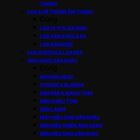
THANH
LOA & HỆ THỐNG ÂM THANH
Đóng
LOA HI-FI & GIA ĐÌNH
LOA SÂN KHẤU & PA
LOA KARAOKE
LOA DI ĐỘNG & LOA KÉO
ÁNH SÁNG SÂN KHẤU
Đóng
MOVING HEAD
STROBE & BLINDER
ĐÈN PAR & WASH TĨNH
ĐÈN CHIẾU TĨNH
ĐÈN LASER
MÁY HIỆU ỨNG SÂN KHẤU
BÀN ĐIỀU KHIỂN ÁNH SÁNG
ĐÈN HIỆU ỨNG SÂN KHẤU