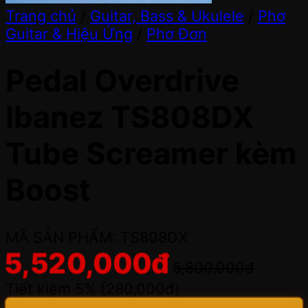
Trang chủ
/
Guitar, Bass & Ukulele
/
Phơ
Guitar & Hiệu Ứng
/
Phơ Đơn
Pedal Overdrive
Ibanez TS808DX
Tube Screamer kèm
Boost
MÃ SẢN PHẨM: TS808DX
5,520,000
đ
5,800,000
đ
Tiết kiệm 5% (
280,000
đ
)