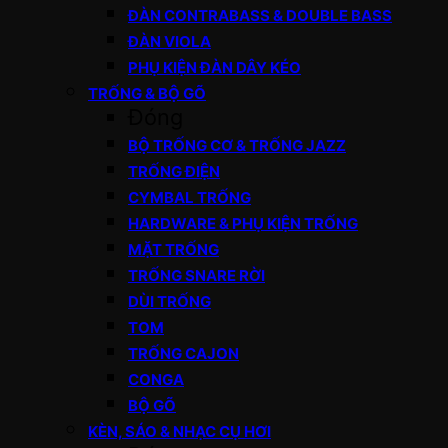
ĐÀN CONTRABASS & DOUBLE BASS
ĐÀN VIOLA
PHỤ KIỆN ĐÀN DÂY KÉO
TRỐNG & BỘ GÕ
Đóng
BỘ TRỐNG CƠ & TRỐNG JAZZ
TRỐNG ĐIỆN
CYMBAL TRỐNG
HARDWARE & PHỤ KIỆN TRỐNG
MẶT TRỐNG
TRỐNG SNARE RỜI
DÙI TRỐNG
TOM
TRỐNG CAJON
CONGA
BỘ GÕ
KÈN, SÁO & NHẠC CỤ HƠI