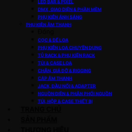
LED BAR & PIXEL
DMX, GIAO DIỆN & PHẦN MỀM
PHỤ KIỆN ÁNH SÁNG
PHỤ KIỆN ÂM THANH
Đóng
CỌC & ĐẾ LOA
PHỤ KIỆN LOA CHUYÊN DỤNG
TỦ RACK & PHỤ KIỆN RACK
TÚI & CASE LOA
CHÂN, GIÁ ĐỠ & RIGGING
CÁP ÂM THANH
JACK, ĐẦU NỐI & ADAPTER
NGUỒN ĐIỆN & PHÂN PHỐI NGUỒN
TÚI, HỘP & CASE THIẾT BỊ
TRANG CHỦ
SẢN PHẨM
THƯƠNG HIỆU