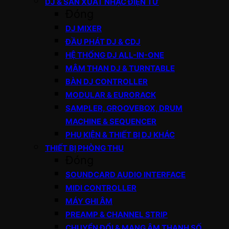
DJ & SẢN XUẤT NHẠC ĐIỆN TỬ
Đóng
DJ MIXER
ĐẦU PHÁT DJ & CDJ
HỆ THỐNG DJ ALL-IN-ONE
MÂM THAN DJ & TURNTABLE
BÀN DJ CONTROLLER
MODULAR & EURORACK
SAMPLER, GROOVEBOX, DRUM
MACHINE & SEQUENCER
PHỤ KIỆN & THIẾT BỊ DJ KHÁC
THIẾT BỊ PHÒNG THU
Đóng
SOUNDCARD AUDIO INTERFACE
MIDI CONTROLLER
MÁY GHI ÂM
PREAMP & CHANNEL STRIP
CHUYỂN ĐỔI & MẠNG ÂM THANH SỐ