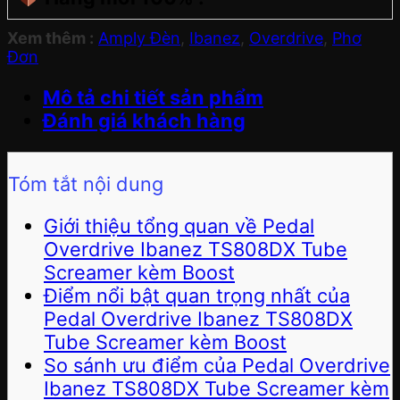
Xem thêm :
Amply Đèn
,
Ibanez
,
Overdrive
,
Phơ
Đơn
Mô tả chi tiết sản phẩm
Đánh giá khách hàng
Tóm tắt nội dung
Giới thiệu tổng quan về Pedal
Overdrive Ibanez TS808DX Tube
Screamer kèm Boost
Điểm nổi bật quan trọng nhất của
Pedal Overdrive Ibanez TS808DX
Tube Screamer kèm Boost
So sánh ưu điểm của Pedal Overdrive
Ibanez TS808DX Tube Screamer kèm