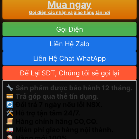
Mua ngay
Gọi điện xác nhận và giao hàng tận nơi
Gọi Điện
Liên Hệ Zalo
Liên Hệ Chat WhatApp
Để Lại SĐT, Chúng tôi sẽ gọi lại
Sản phẩm được bảo hành 12 tháng.
Trả góp qua thẻ tín dụng.
Đổi trả 7 ngày nếu lỗi NSX.
Hỗ trợ tận tâm 24/7.
Hàng chính hãng CO,CQ.
Miễn phí giao hàng nội thành.
Hàng mới 100% .