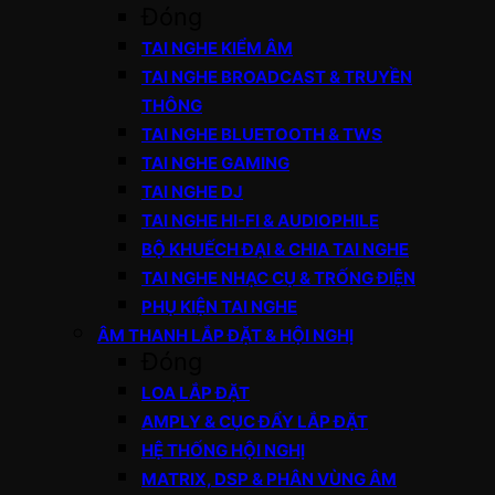
Đóng
TAI NGHE KIỂM ÂM
TAI NGHE BROADCAST & TRUYỀN
THÔNG
TAI NGHE BLUETOOTH & TWS
TAI NGHE GAMING
TAI NGHE DJ
TAI NGHE HI-FI & AUDIOPHILE
BỘ KHUẾCH ĐẠI & CHIA TAI NGHE
TAI NGHE NHẠC CỤ & TRỐNG ĐIỆN
PHỤ KIỆN TAI NGHE
ÂM THANH LẮP ĐẶT & HỘI NGHỊ
Đóng
LOA LẮP ĐẶT
AMPLY & CỤC ĐẨY LẮP ĐẶT
HỆ THỐNG HỘI NGHỊ
MATRIX, DSP & PHÂN VÙNG ÂM