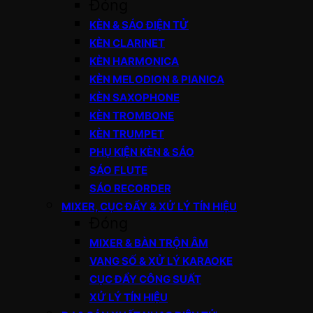
Đóng
KÈN & SÁO ĐIỆN TỬ
KÈN CLARINET
KÈN HARMONICA
KÈN MELODION & PIANICA
KÈN SAXOPHONE
KÈN TROMBONE
KÈN TRUMPET
PHỤ KIỆN KÈN & SÁO
SÁO FLUTE
SÁO RECORDER
MIXER, CỤC ĐẨY & XỬ LÝ TÍN HIỆU
Đóng
MIXER & BÀN TRỘN ÂM
VANG SỐ & XỬ LÝ KARAOKE
CỤC ĐẨY CÔNG SUẤT
XỬ LÝ TÍN HIỆU