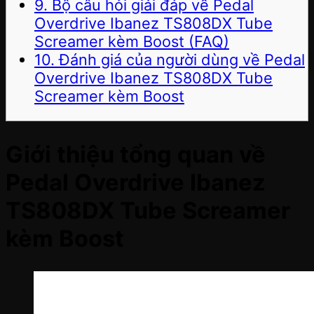
9. Bộ câu hỏi giải đáp về Pedal
Overdrive Ibanez TS808DX Tube
Screamer kèm Boost (FAQ)
10. Đánh giá của người dùng về Pedal
Overdrive Ibanez TS808DX Tube
Screamer kèm Boost
Giới thiệu tổng quan về
Pedal Overdrive Ibanez
TS808DX Tube Screamer
kèm Boost