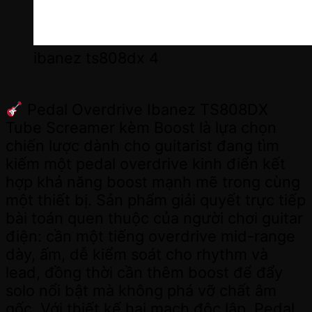
ibanez ts808dx 4
Pedal Overdrive Ibanez TS808DX
Tube Screamer kèm Boost là lựa chọn
chiến lược dành cho guitarist đang tìm
kiếm một pedal overdrive kinh điển kết
hợp khả năng boost mạnh mẽ trong cùng
một thiết bị. Sản phẩm giải quyết trực tiếp
bài toán quen thuộc của người chơi guitar
điện: cần một tiếng overdrive mid-range
dày, ấm, dễ kiểm soát cho rhythm và
lead, đồng thời cần thêm boost để đẩy
solo nổi bật mà không phá vỡ chất âm
gốc. Với thiết kế hai mạch độc lập, Pedal