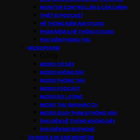
MONITOR CONTROLLER & CÂN CHỈNH
THIẾT BỊ PODCAST
HỆ THỐNG KIỂM ÂM STUDIO
PHẦN MỀM & HỆ THỐNG STUDIO
PHỤ KIỆN PHÒNG THU
MICROPHONE
Đóng
MICRO CÓ DÂY
MICRO KHÔNG DÂY
MICRO PHÒNG THU
MICRO PODCAST
MICRO ĐO LƯỜNG
MICRO THU ÂM NHẠC CỤ
MICRO QUAY PHIM & PHỎNG VẤN
PHỤ KIỆN HỆ THỐNG KHÔNG DÂY
PHỤ KIỆN MICROPHONE
TAI NGHE & IN-EAR MONITOR