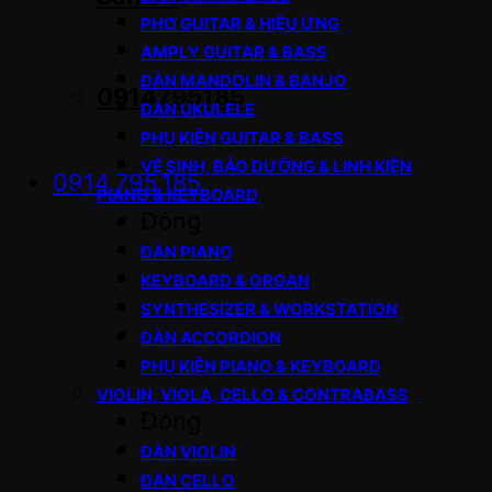
PHƠ GUITAR & HIỆU ỨNG
AMPLY GUITAR & BASS
ĐÀN MANDOLIN & BANJO
0914795185
ĐÀN UKULELE
PHỤ KIỆN GUITAR & BASS
VỆ SINH, BẢO DƯỠNG & LINH KIỆN
0914.795.185
PIANO & KEYBOARD
Đóng
ĐÀN PIANO
KEYBOARD & ORGAN
SYNTHESIZER & WORKSTATION
ĐÀN ACCORDION
PHỤ KIỆN PIANO & KEYBOARD
VIOLIN, VIOLA, CELLO & CONTRABASS
Đóng
ĐÀN VIOLIN
ĐÀN CELLO