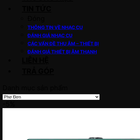
TIN TỨC
Đóng
THÔNG TIN VỀ NHẠC CỤ
ĐÁNH GIÁ NHẠC CỤ
CÁC VẤN ĐỀ THU ÂM – THIẾT BỊ
ĐÁNH GIÁ THIẾT BỊ ÂM THANH
LIÊN HỆ
TRẢ GÓP
Danh mục sản phẩm
-5%