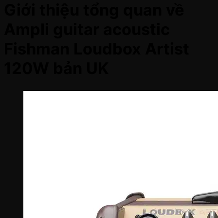
Giới thiệu tổng quan về
Ampli guitar acoustic
Fishman Loudbox Artist
120W bản UK