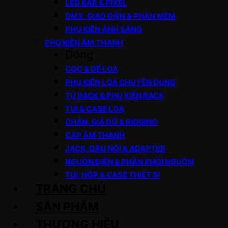
LED BAR & PIXEL
DMX, GIAO DIỆN & PHẦN MỀM
PHỤ KIỆN ÁNH SÁNG
PHỤ KIỆN ÂM THANH
Đóng
CỌC & ĐẾ LOA
PHỤ KIỆN LOA CHUYÊN DỤNG
TỦ RACK & PHỤ KIỆN RACK
TÚI & CASE LOA
CHÂN, GIÁ ĐỠ & RIGGING
CÁP ÂM THANH
JACK, ĐẦU NỐI & ADAPTER
NGUỒN ĐIỆN & PHÂN PHỐI NGUỒN
TÚI, HỘP & CASE THIẾT BỊ
TRANG CHỦ
SẢN PHẨM
THƯƠNG HIỆU