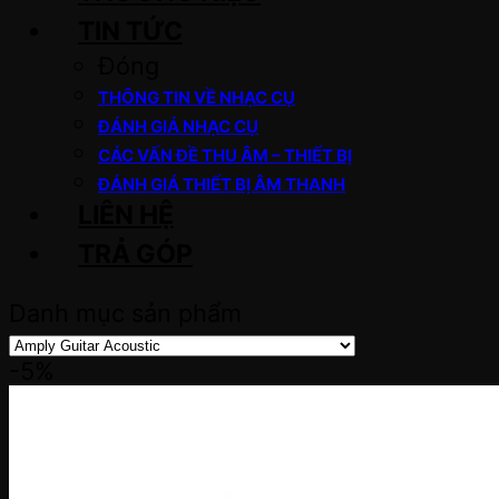
TIN TỨC
Đóng
THÔNG TIN VỀ NHẠC CỤ
ĐÁNH GIÁ NHẠC CỤ
CÁC VẤN ĐỀ THU ÂM – THIẾT BỊ
ĐÁNH GIÁ THIẾT BỊ ÂM THANH
LIÊN HỆ
TRẢ GÓP
Danh mục sản phẩm
-5%