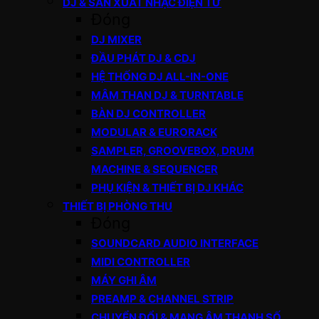
DJ & SẢN XUẤT NHẠC ĐIỆN TỬ
Đóng
DJ MIXER
ĐẦU PHÁT DJ & CDJ
HỆ THỐNG DJ ALL-IN-ONE
MÂM THAN DJ & TURNTABLE
BÀN DJ CONTROLLER
MODULAR & EURORACK
SAMPLER, GROOVEBOX, DRUM
MACHINE & SEQUENCER
PHỤ KIỆN & THIẾT BỊ DJ KHÁC
THIẾT BỊ PHÒNG THU
Đóng
SOUNDCARD AUDIO INTERFACE
MIDI CONTROLLER
MÁY GHI ÂM
PREAMP & CHANNEL STRIP
CHUYỂN ĐỔI & MẠNG ÂM THANH SỐ