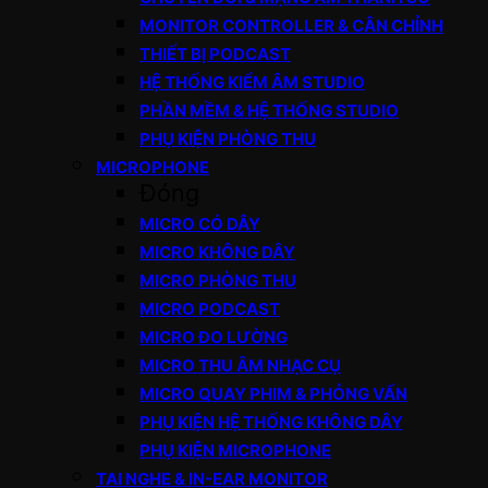
MONITOR CONTROLLER & CÂN CHỈNH
THIẾT BỊ PODCAST
HỆ THỐNG KIỂM ÂM STUDIO
PHẦN MỀM & HỆ THỐNG STUDIO
PHỤ KIỆN PHÒNG THU
MICROPHONE
Đóng
MICRO CÓ DÂY
MICRO KHÔNG DÂY
MICRO PHÒNG THU
MICRO PODCAST
MICRO ĐO LƯỜNG
MICRO THU ÂM NHẠC CỤ
MICRO QUAY PHIM & PHỎNG VẤN
PHỤ KIỆN HỆ THỐNG KHÔNG DÂY
PHỤ KIỆN MICROPHONE
TAI NGHE & IN-EAR MONITOR