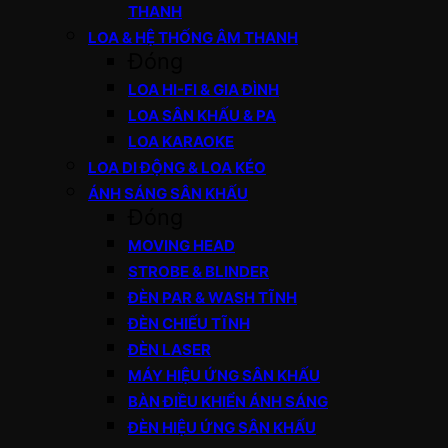
THANH
LOA & HỆ THỐNG ÂM THANH
Đóng
LOA HI-FI & GIA ĐÌNH
LOA SÂN KHẤU & PA
LOA KARAOKE
LOA DI ĐỘNG & LOA KÉO
ÁNH SÁNG SÂN KHẤU
Đóng
MOVING HEAD
STROBE & BLINDER
ĐÈN PAR & WASH TĨNH
ĐÈN CHIẾU TĨNH
ĐÈN LASER
MÁY HIỆU ỨNG SÂN KHẤU
BÀN ĐIỀU KHIỂN ÁNH SÁNG
ĐÈN HIỆU ỨNG SÂN KHẤU