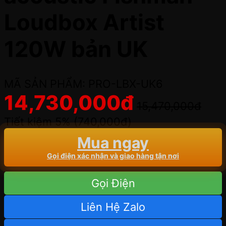
Loudbox Artist
120W bản UK
MÃ SẢN PHẨM: PRO-LBX-UK6
14,730,000
đ
15,470,000
đ
Tiết kiệm 5% (
740,000
đ
)
Mua ngay
Gọi điện xác nhận và giao hàng tận nơi
Gọi Điện
Liên Hệ Zalo