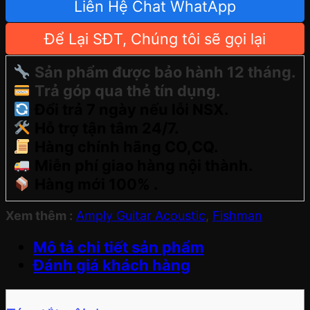
Liên Hệ Chat WhatApp
Để Lại SĐT, Chúng tôi sẽ gọi lại
Sản phẩm được bảo hành 12 tháng.
Trả góp qua thẻ tín dụng.
Đổi trả 7 ngày nếu lỗi NSX.
Hỗ trợ tận tâm 24/7.
Hàng chính hãng CO,CQ.
Miễn phí giao hàng nội thành.
Hàng mới 100% .
Xem thêm :
Amply Guitar Acoustic
,
Fishman
Mô tả chi tiết sản phẩm
Đánh giá khách hàng