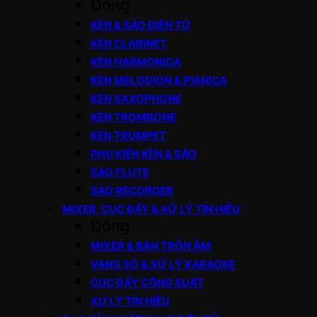
Đóng
KÈN & SÁO ĐIỆN TỬ
KÈN CLARINET
KÈN HARMONICA
KÈN MELODION & PIANICA
KÈN SAXOPHONE
KÈN TROMBONE
KÈN TRUMPET
PHỤ KIỆN KÈN & SÁO
SÁO FLUTE
SÁO RECORDER
MIXER, CỤC ĐẨY & XỬ LÝ TÍN HIỆU
Đóng
MIXER & BÀN TRỘN ÂM
VANG SỐ & XỬ LÝ KARAOKE
CỤC ĐẨY CÔNG SUẤT
XỬ LÝ TÍN HIỆU