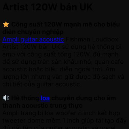
Artist 120W bản UK
Công suất 120W mạnh mẽ cho biểu
diễn chuyên nghiệp
Ampli guitar acoustic
Fishman Loudbox
Artist 120W bản UK sử dụng hệ thống bi-
amp với công suất tổng 120W, đủ mạnh
để sử dụng trên sân khấu nhỏ, quán cafe
acoustic hoặc biểu diễn ngoài trời. Âm
lượng lớn nhưng vẫn giữ được độ sạch và
chi tiết của guitar acoustic.
Hệ thống
loa
chuyên dụng cho âm
thanh acoustic trung thực
Ampli trang bị loa woofer 8 inch kết hợp
tweeter dome mềm 1 inch giúp tái tạo đầy
đủ dải tần của guitar acoustic và vocal.