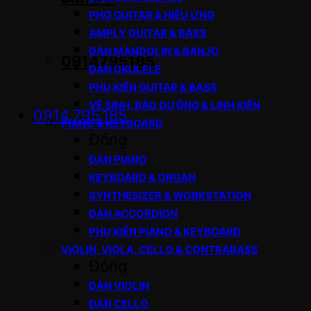
PHƠ GUITAR & HIỆU ỨNG
AMPLY GUITAR & BASS
ĐÀN MANDOLIN & BANJO
0914795185
ĐÀN UKULELE
PHỤ KIỆN GUITAR & BASS
VỆ SINH, BẢO DƯỠNG & LINH KIỆN
0914.795.185
PIANO & KEYBOARD
Đóng
ĐÀN PIANO
KEYBOARD & ORGAN
SYNTHESIZER & WORKSTATION
ĐÀN ACCORDION
PHỤ KIỆN PIANO & KEYBOARD
VIOLIN, VIOLA, CELLO & CONTRABASS
Đóng
ĐÀN VIOLIN
ĐÀN CELLO