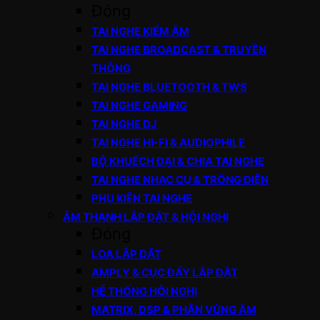
Đóng
TAI NGHE KIỂM ÂM
TAI NGHE BROADCAST & TRUYỀN
THÔNG
TAI NGHE BLUETOOTH & TWS
TAI NGHE GAMING
TAI NGHE DJ
TAI NGHE HI-FI & AUDIOPHILE
BỘ KHUẾCH ĐẠI & CHIA TAI NGHE
TAI NGHE NHẠC CỤ & TRỐNG ĐIỆN
PHỤ KIỆN TAI NGHE
ÂM THANH LẮP ĐẶT & HỘI NGHỊ
Đóng
LOA LẮP ĐẶT
AMPLY & CỤC ĐẨY LẮP ĐẶT
HỆ THỐNG HỘI NGHỊ
MATRIX, DSP & PHÂN VÙNG ÂM