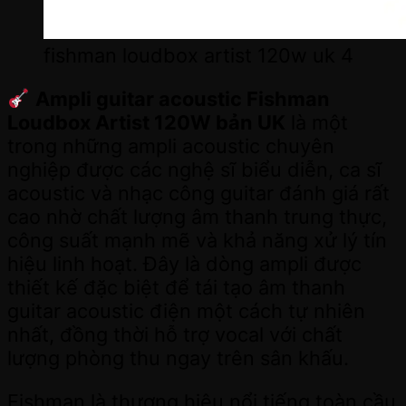
fishman loudbox artist 120w uk 4
Ampli guitar acoustic Fishman
Loudbox Artist 120W bản UK
là một
trong những ampli acoustic chuyên
nghiệp được các nghệ sĩ biểu diễn, ca sĩ
acoustic và nhạc công guitar đánh giá rất
cao nhờ chất lượng âm thanh trung thực,
công suất mạnh mẽ và khả năng xử lý tín
hiệu linh hoạt. Đây là dòng ampli được
thiết kế đặc biệt để tái tạo âm thanh
guitar acoustic điện một cách tự nhiên
nhất, đồng thời hỗ trợ vocal với chất
lượng phòng thu ngay trên sân khấu.
Fishman là thương hiệu nổi tiếng toàn cầu