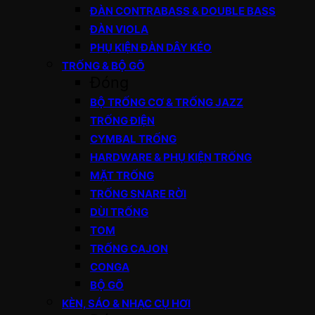
ĐÀN CONTRABASS & DOUBLE BASS
ĐÀN VIOLA
PHỤ KIỆN ĐÀN DÂY KÉO
TRỐNG & BỘ GÕ
Đóng
BỘ TRỐNG CƠ & TRỐNG JAZZ
TRỐNG ĐIỆN
CYMBAL TRỐNG
HARDWARE & PHỤ KIỆN TRỐNG
MẶT TRỐNG
TRỐNG SNARE RỜI
DÙI TRỐNG
TOM
TRỐNG CAJON
CONGA
BỘ GÕ
KÈN, SÁO & NHẠC CỤ HƠI