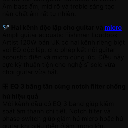
Âm bass ấm, mid rõ và treble sáng tạo
nên chất âm rất tự nhiên.
Hai kênh độc lập cho guitar và
micro
Ampli guitar acoustic Fishman Loudbox
Artist 120W bản UK có hai kênh riêng biệt
với EQ độc lập, cho phép kết nối guitar
acoustic điện và micro cùng lúc. Điều này
cực kỳ thuận tiện cho nghệ sĩ solo vừa
chơi guitar vừa hát.
🎛
EQ 3 băng tần cùng notch filter chống
hú hiệu quả
Mỗi kênh đều có EQ 3 band giúp kiểm
soát âm thanh chi tiết. Notch filter và
phase switch giúp giảm hú micro hoặc hú
guitar khi biểu diễn ở âm lượng lớn.