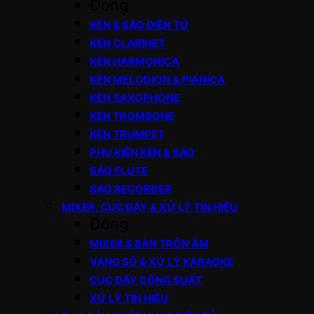
Đóng
KÈN & SÁO ĐIỆN TỬ
KÈN CLARINET
KÈN HARMONICA
KÈN MELODION & PIANICA
KÈN SAXOPHONE
KÈN TROMBONE
KÈN TRUMPET
PHỤ KIỆN KÈN & SÁO
SÁO FLUTE
SÁO RECORDER
MIXER, CỤC ĐẨY & XỬ LÝ TÍN HIỆU
Đóng
MIXER & BÀN TRỘN ÂM
VANG SỐ & XỬ LÝ KARAOKE
CỤC ĐẨY CÔNG SUẤT
XỬ LÝ TÍN HIỆU