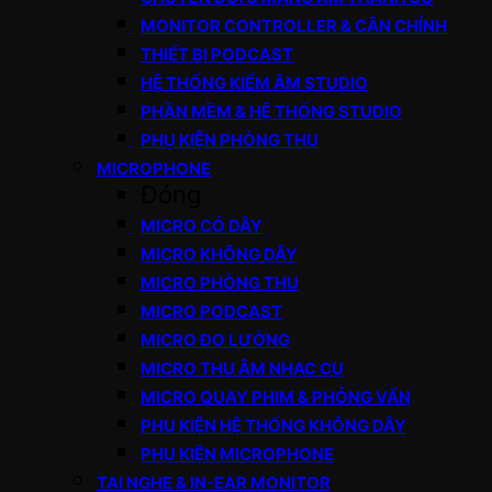
MONITOR CONTROLLER & CÂN CHỈNH
THIẾT BỊ PODCAST
HỆ THỐNG KIỂM ÂM STUDIO
PHẦN MỀM & HỆ THỐNG STUDIO
PHỤ KIỆN PHÒNG THU
MICROPHONE
Đóng
MICRO CÓ DÂY
MICRO KHÔNG DÂY
MICRO PHÒNG THU
MICRO PODCAST
MICRO ĐO LƯỜNG
MICRO THU ÂM NHẠC CỤ
MICRO QUAY PHIM & PHỎNG VẤN
PHỤ KIỆN HỆ THỐNG KHÔNG DÂY
PHỤ KIỆN MICROPHONE
TAI NGHE & IN-EAR MONITOR