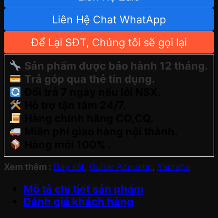
Liên Hệ Chat WhatApp
Để Lại SĐT, Chúng tôi sẽ gọi lại
Sản phẩm được bảo hành 12 tháng.
Trả góp qua thẻ tín dụng.
Đổi trả 7 ngày nếu lỗi NSX.
Hỗ trợ tận tâm 24/7.
Hàng chính hãng CO,CQ.
Miễn phí giao hàng nội thành.
Hàng mới 100% .
Xem thêm :
Dây sắt
,
Guitar Acoustic
,
Yamaha
Mô tả chi tiết sản phẩm
Đánh giá khách hàng