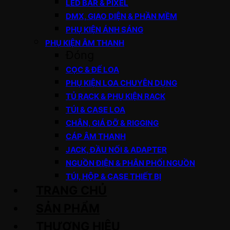
LED BAR & PIXEL
DMX, GIAO DIỆN & PHẦN MỀM
PHỤ KIỆN ÁNH SÁNG
PHỤ KIỆN ÂM THANH
Đóng
CỌC & ĐẾ LOA
PHỤ KIỆN LOA CHUYÊN DỤNG
TỦ RACK & PHỤ KIỆN RACK
TÚI & CASE LOA
CHÂN, GIÁ ĐỠ & RIGGING
CÁP ÂM THANH
JACK, ĐẦU NỐI & ADAPTER
NGUỒN ĐIỆN & PHÂN PHỐI NGUỒN
TÚI, HỘP & CASE THIẾT BỊ
TRANG CHỦ
SẢN PHẨM
THƯƠNG HIỆU