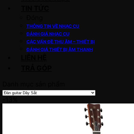
TIN TỨC
Đóng
THÔNG TIN VỀ NHẠC CỤ
ĐÁNH GIÁ NHẠC CỤ
CÁC VẤN ĐỀ THU ÂM – THIẾT BỊ
ĐÁNH GIÁ THIẾT BỊ ÂM THANH
LIÊN HỆ
TRẢ GÓP
Danh mục sản phẩm
-13%