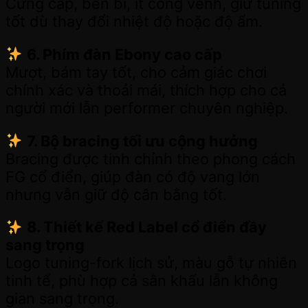
Cứng cáp, bền bỉ, ít cong vênh, giữ tuning
tốt dù thay đổi nhiệt độ hoặc độ ẩm.
6. Phím đàn Ebony cao cấp
Mượt, bám tay tốt, cho cảm giác chơi
chính xác và thoải mái, thích hợp cho cả
người mới lẫn performer chuyên nghiệp.
7. Bộ bracing tối ưu cộng hưởng
Bracing được tinh chỉnh theo phong cách
FG cổ điển, giúp đàn có độ vang lớn
nhưng vẫn giữ độ cân bằng tốt.
8. Thiết kế Red Label cổ điển đầy
sang trọng
Logo tuning-fork lịch sử, màu gỗ tự nhiên
tinh tế, phù hợp cả sân khấu lẫn không
gian sang trọng.