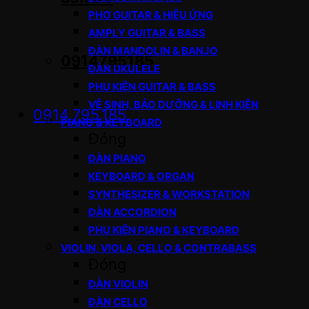
PHƠ GUITAR & HIỆU ỨNG
AMPLY GUITAR & BASS
ĐÀN MANDOLIN & BANJO
0914795185
ĐÀN UKULELE
PHỤ KIỆN GUITAR & BASS
VỆ SINH, BẢO DƯỠNG & LINH KIỆN
0914.795.185
PIANO & KEYBOARD
Đóng
ĐÀN PIANO
KEYBOARD & ORGAN
SYNTHESIZER & WORKSTATION
ĐÀN ACCORDION
PHỤ KIỆN PIANO & KEYBOARD
VIOLIN, VIOLA, CELLO & CONTRABASS
Đóng
ĐÀN VIOLIN
ĐÀN CELLO