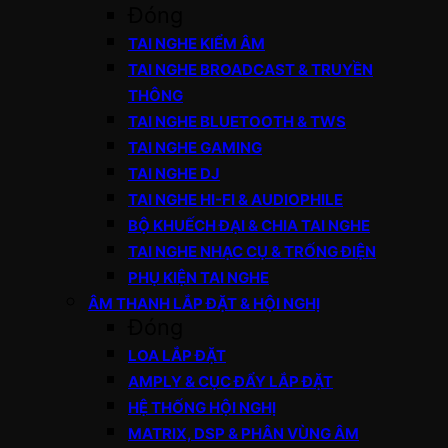
Đóng
TAI NGHE KIỂM ÂM
TAI NGHE BROADCAST & TRUYỀN
THÔNG
TAI NGHE BLUETOOTH & TWS
TAI NGHE GAMING
TAI NGHE DJ
TAI NGHE HI-FI & AUDIOPHILE
BỘ KHUẾCH ĐẠI & CHIA TAI NGHE
TAI NGHE NHẠC CỤ & TRỐNG ĐIỆN
PHỤ KIỆN TAI NGHE
ÂM THANH LẮP ĐẶT & HỘI NGHỊ
Đóng
LOA LẮP ĐẶT
AMPLY & CỤC ĐẨY LẮP ĐẶT
HỆ THỐNG HỘI NGHỊ
MATRIX, DSP & PHÂN VÙNG ÂM