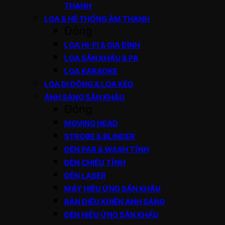
THANH
LOA & HỆ THỐNG ÂM THANH
Đóng
LOA HI-FI & GIA ĐÌNH
LOA SÂN KHẤU & PA
LOA KARAOKE
LOA DI ĐỘNG & LOA KÉO
ÁNH SÁNG SÂN KHẤU
Đóng
MOVING HEAD
STROBE & BLINDER
ĐÈN PAR & WASH TĨNH
ĐÈN CHIẾU TĨNH
ĐÈN LASER
MÁY HIỆU ỨNG SÂN KHẤU
BÀN ĐIỀU KHIỂN ÁNH SÁNG
ĐÈN HIỆU ỨNG SÂN KHẤU