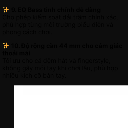
9. EQ Bass tinh chỉnh dễ dàng
Cho phép kiểm soát dải trầm chính xác,
phù hợp từng môi trường biểu diễn và
phong cách chơi.
10. Độ rộng cần 44 mm cho cảm giác
thoải mái
Tối ưu cho cả đệm hát và fingerstyle,
không gây mỏi tay khi chơi lâu, phù hợp
nhiều kích cỡ bàn tay.