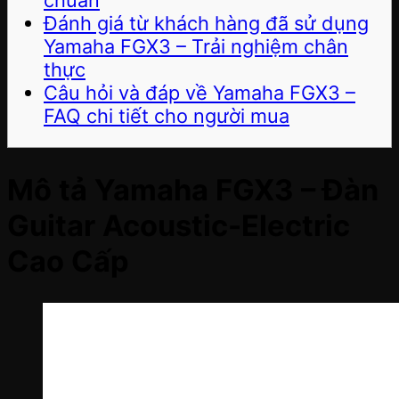
chuẩn
Đánh giá từ khách hàng đã sử dụng
Yamaha FGX3 – Trải nghiệm chân
thực
Câu hỏi và đáp về Yamaha FGX3 –
FAQ chi tiết cho người mua
Mô tả Yamaha FGX3 – Đàn
Guitar Acoustic-Electric
Cao Cấp