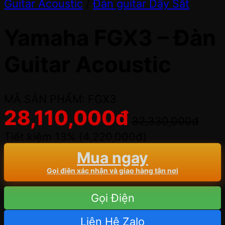
Guitar Acoustic
/
Đàn guitar Dây Sắt
Yamaha FGX3 – Đàn
Guitar Acoustic
MÃ SẢN PHẨM: FGX3
28,110,000
đ
32,330,000
đ
Tiết kiệm 13% (
4,220,000
đ
)
Mua ngay
Gọi điện xác nhận và giao hàng tận nơi
Gọi Điện
Liên Hệ Zalo