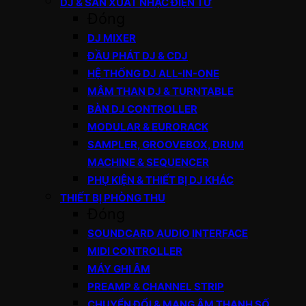
DJ & SẢN XUẤT NHẠC ĐIỆN TỬ
Đóng
DJ MIXER
ĐẦU PHÁT DJ & CDJ
HỆ THỐNG DJ ALL-IN-ONE
MÂM THAN DJ & TURNTABLE
BÀN DJ CONTROLLER
MODULAR & EURORACK
SAMPLER, GROOVEBOX, DRUM
MACHINE & SEQUENCER
PHỤ KIỆN & THIẾT BỊ DJ KHÁC
THIẾT BỊ PHÒNG THU
Đóng
SOUNDCARD AUDIO INTERFACE
MIDI CONTROLLER
MÁY GHI ÂM
PREAMP & CHANNEL STRIP
CHUYỂN ĐỔI & MẠNG ÂM THANH SỐ