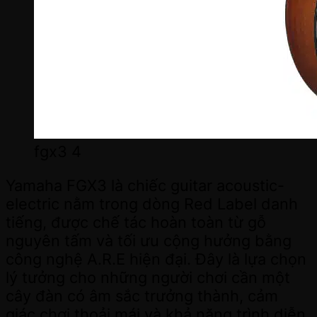
fgx3 4
Yamaha FGX3 là chiếc guitar acoustic-
electric nằm trong dòng Red Label danh
tiếng, được chế tác hoàn toàn từ gỗ
nguyên tấm và tối ưu cộng hưởng bằng
công nghệ A.R.E hiện đại. Đây là lựa chọn
lý tưởng cho những người chơi cần một
cây đàn có âm sắc trưởng thành, cảm
giác chơi thoải mái và khả năng trình diễn