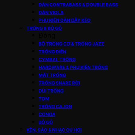
ĐÀN CONTRABASS & DOUBLE BASS
ĐÀN VIOLA
PHỤ KIỆN ĐÀN DÂY KÉO
TRỐNG & BỘ GÕ
Đóng
BỘ TRỐNG CƠ & TRỐNG JAZZ
TRỐNG ĐIỆN
CYMBAL TRỐNG
HARDWARE & PHỤ KIỆN TRỐNG
MẶT TRỐNG
TRỐNG SNARE RỜI
DÙI TRỐNG
TOM
TRỐNG CAJON
CONGA
BỘ GÕ
KÈN, SÁO & NHẠC CỤ HƠI