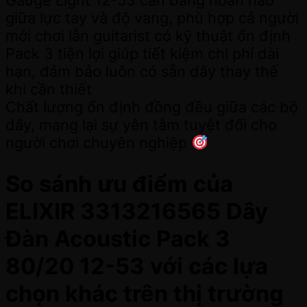
Gauge Light 12-53 cân bằng hoàn hảo
giữa lực tay và độ vang, phù hợp cả người
mới chơi lẫn guitarist có kỹ thuật ổn định
Pack 3 tiện lợi giúp tiết kiệm chi phí dài
hạn, đảm bảo luôn có sẵn dây thay thế
khi cần thiết
Chất lượng ổn định đồng đều giữa các bộ
dây, mang lại sự yên tâm tuyệt đối cho
người chơi chuyên nghiệp
So sánh ưu điểm của
ELIXIR 3313216565 Dây
Đàn Acoustic Pack 3
80/20 12-53 với các lựa
chọn khác trên thị trường