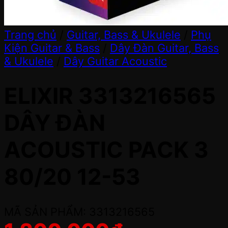
Trang chủ
/
Guitar, Bass & Ukulele
/
Phụ
Kiện Guitar & Bass
/
Dây Đàn Guitar, Bass
& Ukulele
/
Dây Guitar Acoustic
ELIXIR 3313216565
DÂY ĐÀN
ACOUSTIC PACK 3
80/20 12-53
MÃ SẢN PHẨM: 3313216565