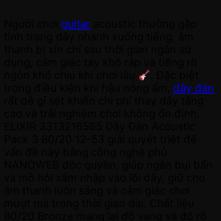
Người chơi
guitar
acoustic thường gặp
tình trạng dây nhanh xuống tiếng, âm
thanh bị xỉn chỉ sau thời gian ngắn sử
dụng, cảm giác tay khô ráp và tiếng rít
ngón khó chịu khi chơi lâu
. Đặc biệt
trong điều kiện khí hậu nóng ẩm,
dây đàn
rất dễ gỉ sét khiến chi phí thay dây tăng
cao và trải nghiệm chơi không ổn định.
ELIXIR 3313216565 Dây Đàn Acoustic
Pack 3 80/20 12-53 giải quyết triệt để
vấn đề này bằng công nghệ phủ
NANOWEB độc quyền, giúp ngăn bụi bẩn
và mồ hôi xâm nhập vào lõi dây, giữ cho
âm thanh luôn sáng và cảm giác chơi
mượt mà trong thời gian dài. Chất liệu
80/20 Bronze mang lại độ vang và độ rõ