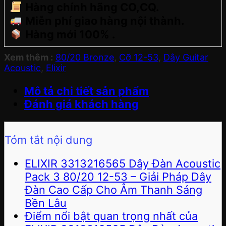
Hàng chính hãng CO,CQ.
Miễn phí giao hàng nội thành.
Hàng mới 100% .
Xem thêm :
80/20 Bronze
,
Cỡ 12-53
,
Dây Guitar
Acoustic
,
Elixir
Mô tả chi tiết sản phẩm
Đánh giá khách hàng
Tóm tắt nội dung
ELIXIR 3313216565 Dây Đàn Acoustic
Pack 3 80/20 12-53 – Giải Pháp Dây
Đàn Cao Cấp Cho Âm Thanh Sáng
Bền Lâu
Điểm nổi bật quan trọng nhất của