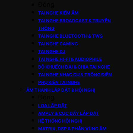
Đóng
TAI NGHE KIỂM ÂM
TAI NGHE BROADCAST & TRUYỀN
THÔNG
TAI NGHE BLUETOOTH & TWS
TAI NGHE GAMING
TAI NGHE DJ
TAI NGHE HI-FI & AUDIOPHILE
BỘ KHUẾCH ĐẠI & CHIA TAI NGHE
TAI NGHE NHẠC CỤ & TRỐNG ĐIỆN
PHỤ KIỆN TAI NGHE
ÂM THANH LẮP ĐẶT & HỘI NGHỊ
Đóng
LOA LẮP ĐẶT
AMPLY & CỤC ĐẨY LẮP ĐẶT
HỆ THỐNG HỘI NGHỊ
MATRIX, DSP & PHÂN VÙNG ÂM