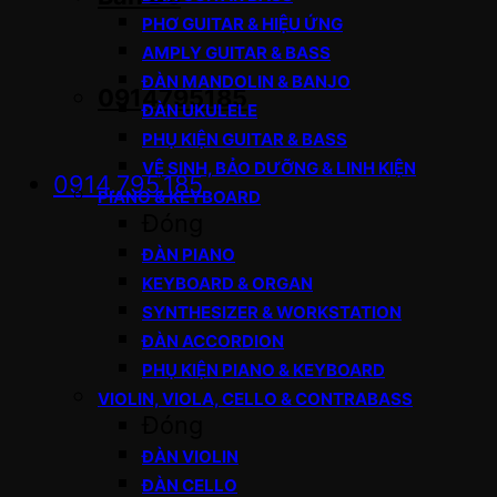
PHƠ GUITAR & HIỆU ỨNG
AMPLY GUITAR & BASS
ĐÀN MANDOLIN & BANJO
0914795185
ĐÀN UKULELE
PHỤ KIỆN GUITAR & BASS
VỆ SINH, BẢO DƯỠNG & LINH KIỆN
0914.795.185
PIANO & KEYBOARD
Đóng
ĐÀN PIANO
KEYBOARD & ORGAN
SYNTHESIZER & WORKSTATION
ĐÀN ACCORDION
PHỤ KIỆN PIANO & KEYBOARD
VIOLIN, VIOLA, CELLO & CONTRABASS
Đóng
ĐÀN VIOLIN
ĐÀN CELLO