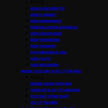
Đóng
KÈN & SÁO ĐIỆN TỬ
KÈN CLARINET
KÈN HARMONICA
KÈN MELODION & PIANICA
KÈN SAXOPHONE
KÈN TROMBONE
KÈN TRUMPET
PHỤ KIỆN KÈN & SÁO
SÁO FLUTE
SÁO RECORDER
MIXER, CỤC ĐẨY & XỬ LÝ TÍN HIỆU
Đóng
MIXER & BÀN TRỘN ÂM
VANG SỐ & XỬ LÝ KARAOKE
CỤC ĐẨY CÔNG SUẤT
XỬ LÝ TÍN HIỆU