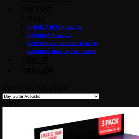
TIN TỨC
Đóng
THÔNG TIN VỀ NHẠC CỤ
ĐÁNH GIÁ NHẠC CỤ
CÁC VẤN ĐỀ THU ÂM – THIẾT BỊ
ĐÁNH GIÁ THIẾT BỊ ÂM THANH
LIÊN HỆ
TRẢ GÓP
Danh mục sản phẩm
-11%