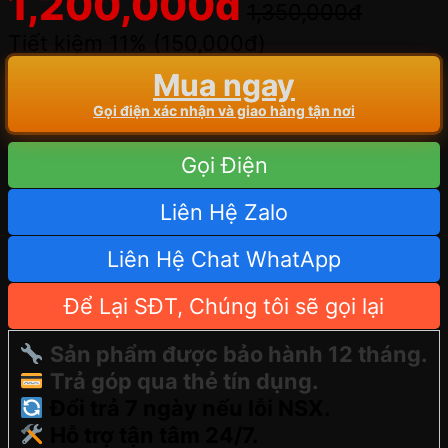
1,200,000
đ
1,350,000
đ
Tiết kiệm 11% (
150,000
đ
)
Mua ngay
Gọi điện xác nhận và giao hàng tận nơi
Gọi Điện
Liên Hệ Zalo
Liên Hệ Chat WhatApp
Để Lại SĐT, Chúng tôi sẽ gọi lại
Sản phẩm được bảo hành 12 tháng.
Trả góp qua thẻ tín dụng.
Đổi trả 7 ngày nếu lỗi NSX.
Hỗ trợ tận tâm 24/7.