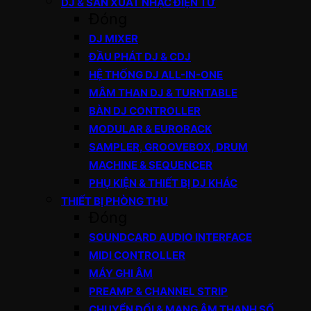
DJ & SẢN XUẤT NHẠC ĐIỆN TỬ
Đóng
DJ MIXER
ĐẦU PHÁT DJ & CDJ
HỆ THỐNG DJ ALL-IN-ONE
MÂM THAN DJ & TURNTABLE
BÀN DJ CONTROLLER
MODULAR & EURORACK
SAMPLER, GROOVEBOX, DRUM
MACHINE & SEQUENCER
PHỤ KIỆN & THIẾT BỊ DJ KHÁC
THIẾT BỊ PHÒNG THU
Đóng
SOUNDCARD AUDIO INTERFACE
MIDI CONTROLLER
MÁY GHI ÂM
PREAMP & CHANNEL STRIP
CHUYỂN ĐỔI & MẠNG ÂM THANH SỐ