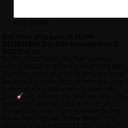
elixir 16565
Giới thiệu tổng quan về ELIXIR
3313216565 Dây Đàn Acoustic Pack 3
80/20 12-53
ELIXIR 3313216565 Dây Đàn Acoustic
Pack 3 80/20 12-53 là lựa chọn hàng đầu
dành cho người chơi guitar acoustic đang
tìm kiếm âm thanh sáng rõ, cảm giác chơi
mượt mà và độ bền vượt trội theo thời
gian
. Bộ dây này đặc biệt phù hợp cho
người chơi đệm hát, biểu diễn sân khấu,
thu âm cũng như những guitarist thường
xuyên luyện tập với cường độ cao. Nhờ
công nghệ phủ NANOWEB độc quyền,