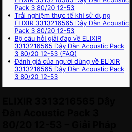
ELIXIR 3313216565 Dây Đàn Acoustic
Pack 3 80/20 12-53
Trải nghiệm thực tế khi sử dụng
ELIXIR 3313216565 Dây Đàn Acoustic
Pack 3 80/20 12-53
Bộ câu hỏi giải đáp về ELIXIR
3313216565 Dây Đàn Acoustic Pack
3 80/20 12-53 (FAQ)
Đánh giá của người dùng về ELIXIR
3313216565 Dây Đàn Acoustic Pack
3 80/20 12-53
ELIXIR 3313216565 Dây
Đàn Acoustic Pack 3
80/20 12-53 – Giải Pháp