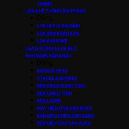
THANH
LOA & HỆ THỐNG ÂM THANH
Đóng
LOA HI-FI & GIA ĐÌNH
LOA SÂN KHẤU & PA
LOA KARAOKE
LOA DI ĐỘNG & LOA KÉO
ÁNH SÁNG SÂN KHẤU
Đóng
MOVING HEAD
STROBE & BLINDER
ĐÈN PAR & WASH TĨNH
ĐÈN CHIẾU TĨNH
ĐÈN LASER
MÁY HIỆU ỨNG SÂN KHẤU
BÀN ĐIỀU KHIỂN ÁNH SÁNG
ĐÈN HIỆU ỨNG SÂN KHẤU