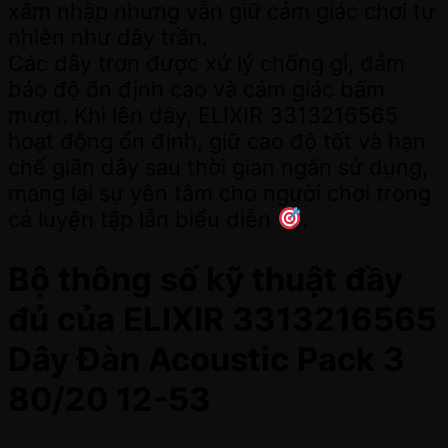
xâm nhập nhưng vẫn giữ cảm giác chơi tự
nhiên như dây trần.
Các dây trơn được xử lý chống gỉ, đảm
bảo độ ổn định cao và cảm giác bấm
mượt. Khi lên dây, ELIXIR 3313216565
hoạt động ổn định, giữ cao độ tốt và hạn
chế giãn dây sau thời gian ngắn sử dụng,
mang lại sự yên tâm cho người chơi trong
cả luyện tập lẫn biểu diễn
.
Bộ thông số kỹ thuật đầy
đủ của ELIXIR 3313216565
Dây Đàn Acoustic Pack 3
80/20 12-53