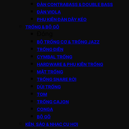
ĐÀN CONTRABASS & DOUBLE BASS
ĐÀN VIOLA
PHỤ KIỆN ĐÀN DÂY KÉO
TRỐNG & BỘ GÕ
Đóng
BỘ TRỐNG CƠ & TRỐNG JAZZ
TRỐNG ĐIỆN
CYMBAL TRỐNG
HARDWARE & PHỤ KIỆN TRỐNG
MẶT TRỐNG
TRỐNG SNARE RỜI
DÙI TRỐNG
TOM
TRỐNG CAJON
CONGA
BỘ GÕ
KÈN, SÁO & NHẠC CỤ HƠI