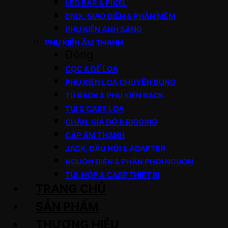
LED BAR & PIXEL
DMX, GIAO DIỆN & PHẦN MỀM
PHỤ KIỆN ÁNH SÁNG
PHỤ KIỆN ÂM THANH
Đóng
CỌC & ĐẾ LOA
PHỤ KIỆN LOA CHUYÊN DỤNG
TỦ RACK & PHỤ KIỆN RACK
TÚI & CASE LOA
CHÂN, GIÁ ĐỠ & RIGGING
CÁP ÂM THANH
JACK, ĐẦU NỐI & ADAPTER
NGUỒN ĐIỆN & PHÂN PHỐI NGUỒN
TÚI, HỘP & CASE THIẾT BỊ
TRANG CHỦ
SẢN PHẨM
THƯƠNG HIỆU