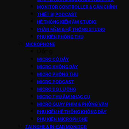
MONITOR CONTROLLER & CÂN CHỈNH
THIẾT BỊ PODCAST
HỆ THỐNG KIỂM ÂM STUDIO
PHẦN MỀM & HỆ THỐNG STUDIO
PHỤ KIỆN PHÒNG THU
MICROPHONE
Đóng
MICRO CÓ DÂY
MICRO KHÔNG DÂY
MICRO PHÒNG THU
MICRO PODCAST
MICRO ĐO LƯỜNG
MICRO THU ÂM NHẠC CỤ
MICRO QUAY PHIM & PHỎNG VẤN
PHỤ KIỆN HỆ THỐNG KHÔNG DÂY
PHỤ KIỆN MICROPHONE
TAI NGHE & IN-EAR MONITOR