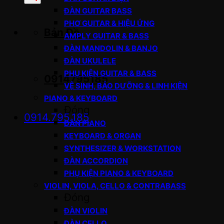
sản
ĐÀN GUITAR BASS
phẩm
PHƠ GUITAR & HIỆU ỨNG
Bản Đồ
AMPLY GUITAR & BASS
ĐÀN MANDOLIN & BANJO
ĐÀN UKULELE
PHỤ KIỆN GUITAR & BASS
0914795185
VỆ SINH, BẢO DƯỠNG & LINH KIỆN
PIANO & KEYBOARD
Đóng
0914.795.185
ĐÀN PIANO
KEYBOARD & ORGAN
SYNTHESIZER & WORKSTATION
ĐÀN ACCORDION
PHỤ KIỆN PIANO & KEYBOARD
VIOLIN, VIOLA, CELLO & CONTRABASS
Đóng
ĐÀN VIOLIN
ĐÀN CELLO