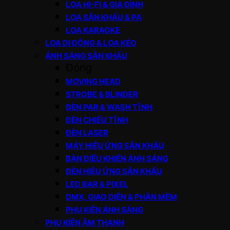
LOA HI-FI & GIA ĐÌNH
LOA SÂN KHẤU & PA
LOA KARAOKE
LOA DI ĐỘNG & LOA KÉO
ÁNH SÁNG SÂN KHẤU
Đóng
MOVING HEAD
STROBE & BLINDER
ĐÈN PAR & WASH TĨNH
ĐÈN CHIẾU TĨNH
ĐÈN LASER
MÁY HIỆU ỨNG SÂN KHẤU
BÀN ĐIỀU KHIỂN ÁNH SÁNG
ĐÈN HIỆU ỨNG SÂN KHẤU
LED BAR & PIXEL
DMX, GIAO DIỆN & PHẦN MỀM
PHỤ KIỆN ÁNH SÁNG
PHỤ KIỆN ÂM THANH