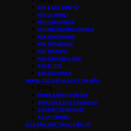
KÈN & SÁO ĐIỆN TỬ
KÈN CLARINET
KÈN HARMONICA
KÈN MELODION & PIANICA
KÈN SAXOPHONE
KÈN TROMBONE
KÈN TRUMPET
PHỤ KIỆN KÈN & SÁO
SÁO FLUTE
SÁO RECORDER
MIXER, CỤC ĐẨY & XỬ LÝ TÍN HIỆU
Đóng
MIXER & BÀN TRỘN ÂM
VANG SỐ & XỬ LÝ KARAOKE
CỤC ĐẨY CÔNG SUẤT
XỬ LÝ TÍN HIỆU
DJ & SẢN XUẤT NHẠC ĐIỆN TỬ