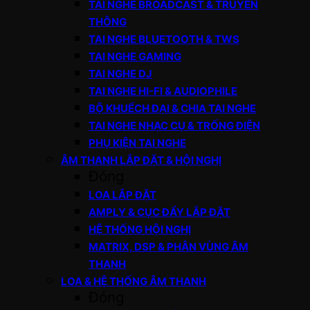
TAI NGHE BROADCAST & TRUYỀN
THÔNG
TAI NGHE BLUETOOTH & TWS
TAI NGHE GAMING
TAI NGHE DJ
TAI NGHE HI-FI & AUDIOPHILE
BỘ KHUẾCH ĐẠI & CHIA TAI NGHE
TAI NGHE NHẠC CỤ & TRỐNG ĐIỆN
PHỤ KIỆN TAI NGHE
ÂM THANH LẮP ĐẶT & HỘI NGHỊ
Đóng
LOA LẮP ĐẶT
AMPLY & CỤC ĐẨY LẮP ĐẶT
HỆ THỐNG HỘI NGHỊ
MATRIX, DSP & PHÂN VÙNG ÂM
THANH
LOA & HỆ THỐNG ÂM THANH
Đóng