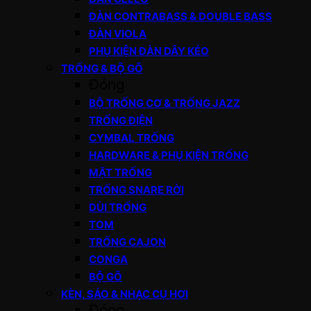
ĐÀN CONTRABASS & DOUBLE BASS
ĐÀN VIOLA
PHỤ KIỆN ĐÀN DÂY KÉO
TRỐNG & BỘ GÕ
Đóng
BỘ TRỐNG CƠ & TRỐNG JAZZ
TRỐNG ĐIỆN
CYMBAL TRỐNG
HARDWARE & PHỤ KIỆN TRỐNG
MẶT TRỐNG
TRỐNG SNARE RỜI
DÙI TRỐNG
TOM
TRỐNG CAJON
CONGA
BỘ GÕ
KÈN, SÁO & NHẠC CỤ HƠI
Đóng