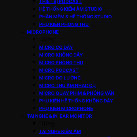
THIẾT BỊ PODCAST
HỆ THỐNG KIỂM ÂM STUDIO
PHẦN MỀM & HỆ THỐNG STUDIO
PHỤ KIỆN PHÒNG THU
MICROPHONE
Đóng
MICRO CÓ DÂY
MICRO KHÔNG DÂY
MICRO PHÒNG THU
MICRO PODCAST
MICRO ĐO LƯỜNG
MICRO THU ÂM NHẠC CỤ
MICRO QUAY PHIM & PHỎNG VẤN
PHỤ KIỆN HỆ THỐNG KHÔNG DÂY
PHỤ KIỆN MICROPHONE
TAI NGHE & IN-EAR MONITOR
Đóng
TAI NGHE KIỂM ÂM