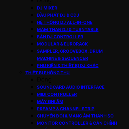
Đóng
DJ MIXER
ĐẦU PHÁT DJ & CDJ
HỆ THỐNG DJ ALL-IN-ONE
MÂM THAN DJ & TURNTABLE
BÀN DJ CONTROLLER
MODULAR & EURORACK
SAMPLER, GROOVEBOX, DRUM
MACHINE & SEQUENCER
PHỤ KIỆN & THIẾT BỊ DJ KHÁC
THIẾT BỊ PHÒNG THU
Đóng
SOUNDCARD AUDIO INTERFACE
MIDI CONTROLLER
MÁY GHI ÂM
PREAMP & CHANNEL STRIP
CHUYỂN ĐỔI & MẠNG ÂM THANH SỐ
MONITOR CONTROLLER & CÂN CHỈNH