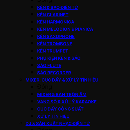
KÈN & SÁO ĐIỆN TỬ
KÈN CLARINET
KÈN HARMONICA
KÈN MELODION & PIANICA
KÈN SAXOPHONE
KÈN TROMBONE
KÈN TRUMPET
PHỤ KIỆN KÈN & SÁO
SÁO FLUTE
SÁO RECORDER
MIXER, CỤC ĐẨY & XỬ LÝ TÍN HIỆU
Đóng
MIXER & BÀN TRỘN ÂM
VANG SỐ & XỬ LÝ KARAOKE
CỤC ĐẨY CÔNG SUẤT
XỬ LÝ TÍN HIỆU
DJ & SẢN XUẤT NHẠC ĐIỆN TỬ