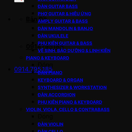
sản
ĐÀN GUITAR BASS
phẩm
PHƠ GUITAR & HIỆU ỨNG
Bản Đồ
AMPLY GUITAR & BASS
ĐÀN MANDOLIN & BANJO
ĐÀN UKULELE
PHỤ KIỆN GUITAR & BASS
0914795185
VỆ SINH, BẢO DƯỠNG & LINH KIỆN
PIANO & KEYBOARD
Đóng
0914.795.185
ĐÀN PIANO
KEYBOARD & ORGAN
SYNTHESIZER & WORKSTATION
ĐÀN ACCORDION
PHỤ KIỆN PIANO & KEYBOARD
VIOLIN, VIOLA, CELLO & CONTRABASS
Đóng
ĐÀN VIOLIN
ĐÀN CELLO