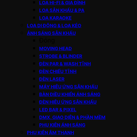
LOA HI-FI & GIA ĐÌNH
LOA SÂN KHẤU & PA
LOA KARAOKE
LOA DI ĐỘNG & LOA KÉO
ÁNH SÁNG SÂN KHẤU
Đóng
MOVING HEAD
STROBE & BLINDER
ĐÈN PAR & WASH TĨNH
ĐÈN CHIẾU TĨNH
ĐÈN LASER
MÁY HIỆU ỨNG SÂN KHẤU
BÀN ĐIỀU KHIỂN ÁNH SÁNG
ĐÈN HIỆU ỨNG SÂN KHẤU
LED BAR & PIXEL
DMX, GIAO DIỆN & PHẦN MỀM
PHỤ KIỆN ÁNH SÁNG
PHỤ KIỆN ÂM THANH