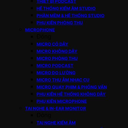
THIẾT BỊ PODCAST
HỆ THỐNG KIỂM ÂM STUDIO
PHẦN MỀM & HỆ THỐNG STUDIO
PHỤ KIỆN PHÒNG THU
MICROPHONE
Đóng
MICRO CÓ DÂY
MICRO KHÔNG DÂY
MICRO PHÒNG THU
MICRO PODCAST
MICRO ĐO LƯỜNG
MICRO THU ÂM NHẠC CỤ
MICRO QUAY PHIM & PHỎNG VẤN
PHỤ KIỆN HỆ THỐNG KHÔNG DÂY
PHỤ KIỆN MICROPHONE
TAI NGHE & IN-EAR MONITOR
Đóng
TAI NGHE KIỂM ÂM