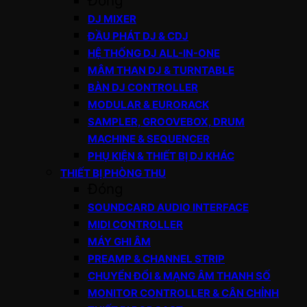
Đóng
DJ MIXER
ĐẦU PHÁT DJ & CDJ
HỆ THỐNG DJ ALL-IN-ONE
MÂM THAN DJ & TURNTABLE
BÀN DJ CONTROLLER
MODULAR & EURORACK
SAMPLER, GROOVEBOX, DRUM
MACHINE & SEQUENCER
PHỤ KIỆN & THIẾT BỊ DJ KHÁC
THIẾT BỊ PHÒNG THU
Đóng
SOUNDCARD AUDIO INTERFACE
MIDI CONTROLLER
MÁY GHI ÂM
PREAMP & CHANNEL STRIP
CHUYỂN ĐỔI & MẠNG ÂM THANH SỐ
MONITOR CONTROLLER & CÂN CHỈNH