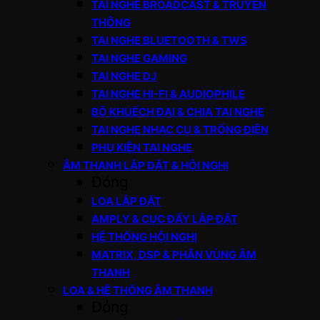
TAI NGHE BROADCAST & TRUYỀN
THÔNG
TAI NGHE BLUETOOTH & TWS
TAI NGHE GAMING
TAI NGHE DJ
TAI NGHE HI-FI & AUDIOPHILE
BỘ KHUẾCH ĐẠI & CHIA TAI NGHE
TAI NGHE NHẠC CỤ & TRỐNG ĐIỆN
PHỤ KIỆN TAI NGHE
ÂM THANH LẮP ĐẶT & HỘI NGHỊ
Đóng
LOA LẮP ĐẶT
AMPLY & CỤC ĐẨY LẮP ĐẶT
HỆ THỐNG HỘI NGHỊ
MATRIX, DSP & PHÂN VÙNG ÂM
THANH
LOA & HỆ THỐNG ÂM THANH
Đóng