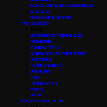
ĐÀN CONTRABASS & DOUBLE BASS
ĐÀN VIOLA
PHỤ KIỆN ĐÀN DÂY KÉO
TRỐNG & BỘ GÕ
Đóng
BỘ TRỐNG CƠ & TRỐNG JAZZ
TRỐNG ĐIỆN
CYMBAL TRỐNG
HARDWARE & PHỤ KIỆN TRỐNG
MẶT TRỐNG
TRỐNG SNARE RỜI
DÙI TRỐNG
TOM
TRỐNG CAJON
CONGA
BỘ GÕ
KÈN, SÁO & NHẠC CỤ HƠI
Đóng