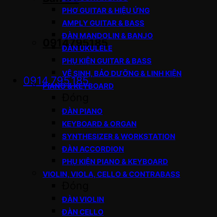
PHƠ GUITAR & HIỆU ỨNG
AMPLY GUITAR & BASS
ĐÀN MANDOLIN & BANJO
0914795185
ĐÀN UKULELE
PHỤ KIỆN GUITAR & BASS
VỆ SINH, BẢO DƯỠNG & LINH KIỆN
0914.795.185
PIANO & KEYBOARD
Đóng
ĐÀN PIANO
KEYBOARD & ORGAN
SYNTHESIZER & WORKSTATION
ĐÀN ACCORDION
PHỤ KIỆN PIANO & KEYBOARD
VIOLIN, VIOLA, CELLO & CONTRABASS
Đóng
ĐÀN VIOLIN
ĐÀN CELLO