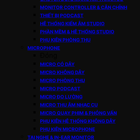
MONITOR CONTROLLER & CÂN CHỈNH
THIẾT BỊ PODCAST
HỆ THỐNG KIỂM ÂM STUDIO
PHẦN MỀM & HỆ THỐNG STUDIO
PHỤ KIỆN PHÒNG THU
MICROPHONE
Đóng
MICRO CÓ DÂY
MICRO KHÔNG DÂY
MICRO PHÒNG THU
MICRO PODCAST
MICRO ĐO LƯỜNG
MICRO THU ÂM NHẠC CỤ
MICRO QUAY PHIM & PHỎNG VẤN
PHỤ KIỆN HỆ THỐNG KHÔNG DÂY
PHỤ KIỆN MICROPHONE
TAI NGHE & IN-EAR MONITOR