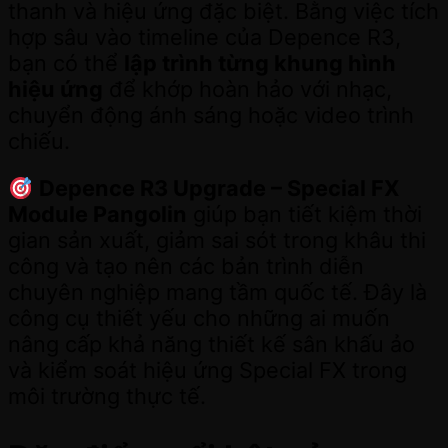
thanh và hiệu ứng đặc biệt. Bằng việc tích
hợp sâu vào timeline của Depence R3,
bạn có thể
lập trình từng khung hình
hiệu ứng
để khớp hoàn hảo với nhạc,
chuyển động ánh sáng hoặc video trình
chiếu.
Depence R3 Upgrade – Special FX
Module Pangolin
giúp bạn tiết kiệm thời
gian sản xuất, giảm sai sót trong khâu thi
công và tạo nên các bản trình diễn
chuyên nghiệp mang tầm quốc tế. Đây là
công cụ thiết yếu cho những ai muốn
nâng cấp khả năng thiết kế sân khấu ảo
và kiểm soát hiệu ứng Special FX trong
môi trường thực tế.