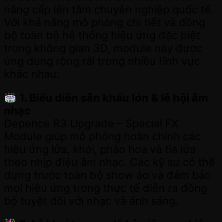
nâng cấp lên tầm chuyên nghiệp quốc tế.
Với khả năng mô phỏng chi tiết và đồng
bộ toàn bộ hệ thống hiệu ứng đặc biệt
trong không gian 3D, module này được
ứng dụng rộng rãi trong nhiều lĩnh vực
khác nhau:
1. Biểu diễn sân khấu lớn & lễ hội âm
nhạc
Depence R3 Upgrade – Special FX
Module giúp mô phỏng hoàn chỉnh các
hiệu ứng lửa, khói, pháo hoa và tia lửa
theo nhịp điệu âm nhạc. Các kỹ sư có thể
dựng trước toàn bộ show ảo và đảm bảo
mọi hiệu ứng trong thực tế diễn ra đồng
bộ tuyệt đối với nhạc và ánh sáng.