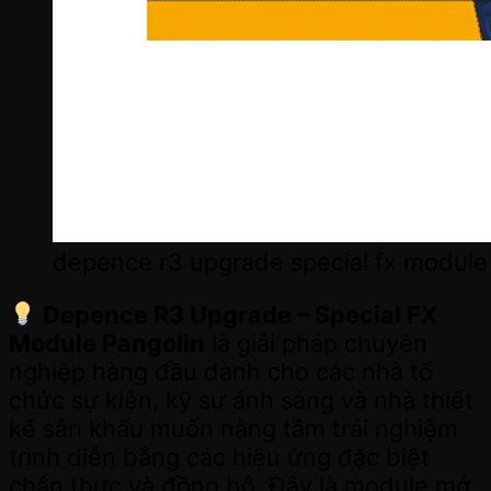
depence r3 upgrade special fx module
Depence R3 Upgrade – Special FX
Module Pangolin
là giải pháp chuyên
nghiệp hàng đầu dành cho các nhà tổ
chức sự kiện, kỹ sư ánh sáng và nhà thiết
kế sân khấu muốn nâng tầm trải nghiệm
trình diễn bằng các hiệu ứng đặc biệt
chân thực và đồng bộ. Đây là module mở