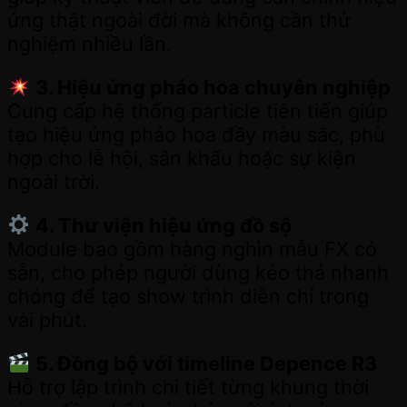
ứng thật ngoài đời mà không cần thử
nghiệm nhiều lần.
3. Hiệu ứng pháo hoa chuyên nghiệp
Cung cấp hệ thống particle tiên tiến giúp
tạo hiệu ứng pháo hoa đầy màu sắc, phù
hợp cho lễ hội, sân khấu hoặc sự kiện
ngoài trời.
4. Thư viện hiệu ứng đồ sộ
Module bao gồm hàng nghìn mẫu FX có
sẵn, cho phép người dùng kéo thả nhanh
chóng để tạo show trình diễn chỉ trong
vài phút.
5. Đồng bộ với timeline Depence R3
Hỗ trợ lập trình chi tiết từng khung thời