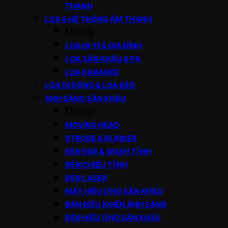
THANH
LOA & HỆ THỐNG ÂM THANH
Đóng
LOA HI-FI & GIA ĐÌNH
LOA SÂN KHẤU & PA
LOA KARAOKE
LOA DI ĐỘNG & LOA KÉO
ÁNH SÁNG SÂN KHẤU
Đóng
MOVING HEAD
STROBE & BLINDER
ĐÈN PAR & WASH TĨNH
ĐÈN CHIẾU TĨNH
ĐÈN LASER
MÁY HIỆU ỨNG SÂN KHẤU
BÀN ĐIỀU KHIỂN ÁNH SÁNG
ĐÈN HIỆU ỨNG SÂN KHẤU