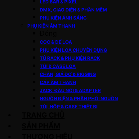
LED BAR & PIXEL
DMX, GIAO DIỆN & PHẦN MỀM
PHỤ KIỆN ÁNH SÁNG
PHỤ KIỆN ÂM THANH
Đóng
CỌC & ĐẾ LOA
PHỤ KIỆN LOA CHUYÊN DỤNG
TỦ RACK & PHỤ KIỆN RACK
TÚI & CASE LOA
CHÂN, GIÁ ĐỠ & RIGGING
CÁP ÂM THANH
JACK, ĐẦU NỐI & ADAPTER
NGUỒN ĐIỆN & PHÂN PHỐI NGUỒN
TÚI, HỘP & CASE THIẾT BỊ
TRANG CHỦ
SẢN PHẨM
THƯƠNG HIỆU