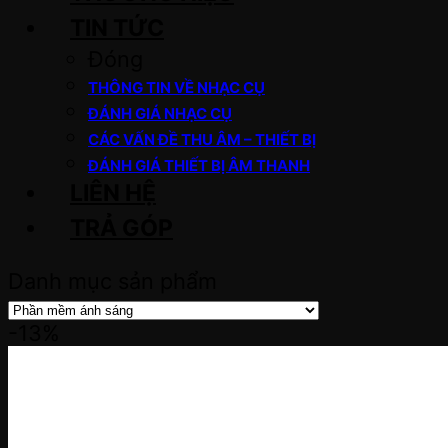
TIN TỨC
Đóng
THÔNG TIN VỀ NHẠC CỤ
ĐÁNH GIÁ NHẠC CỤ
CÁC VẤN ĐỀ THU ÂM – THIẾT BỊ
ĐÁNH GIÁ THIẾT BỊ ÂM THANH
LIÊN HỆ
TRẢ GÓP
Danh mục sản phẩm
-13%