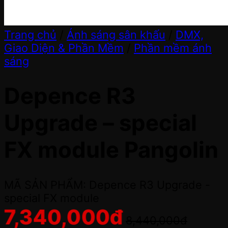
Trang chủ
/
Ánh sáng sân khấu
/
DMX,
Giao Diện & Phần Mềm
/
Phần mềm ánh
sáng
Depence R3
Upgrade – special
FX module Pangolin
MÃ SẢN PHẨM: Depence R3 Upgrade -
special FX module
7,340,000
đ
8,440,000
đ