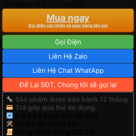
Tiết kiệm 13% (
1,100,000
đ
)
Mua ngay
Gọi điện xác nhận và giao hàng tận nơi
Gọi Điện
Liên Hệ Zalo
Liên Hệ Chat WhatApp
Để Lại SĐT, Chúng tôi sẽ gọi lại
Sản phẩm được bảo hành 12 tháng.
Trả góp qua thẻ tín dụng.
Đổi trả 7 ngày nếu lỗi NSX.
Hỗ trợ tận tâm 24/7.
Hàng chính hãng CO,CQ.