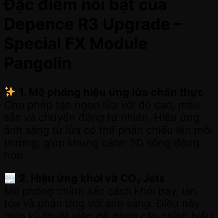
Đặc điểm nổi bật của
Depence R3 Upgrade –
Special FX Module
Pangolin
1. Mô phỏng hiệu ứng lửa chân thực
Cho phép tạo ngọn lửa với độ cao, màu
sắc và chuyển động tự nhiên. Hiệu ứng
ánh sáng từ lửa có thể phản chiếu lên môi
trường, giúp khung cảnh 3D sống động
hơn.
2. Hiệu ứng khói và CO₂ Jets
Mô phỏng chính xác cách khói bay, lan
tỏa và phản ứng với ánh sáng. Điều này
giúp kỹ thuật viên dễ dàng căn chỉnh hiệu