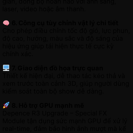
gian, đồng bộ hoàn hảo với ánh sáng,
laser, video hoặc âm thanh.
6. Công cụ tùy chỉnh vật lý chi tiết
Cho phép điều chỉnh tốc độ gió, lực phun,
độ cao, hướng, màu sắc và độ sáng của
hiệu ứng giúp tái hiện thực tế cực kỳ
chính xác.
7. Giao diện đồ họa trực quan
Thiết kế hiện đại, dễ thao tác kéo thả và
xem trước toàn cảnh 3D, giúp người dùng
kiểm soát toàn bộ show dễ dàng.
8. Hỗ trợ GPU mạnh mẽ
Depence R3 Upgrade – Special FX
Module tận dụng sức mạnh GPU để xử lý
real-time, đảm bảo hình ảnh mượt mà kể