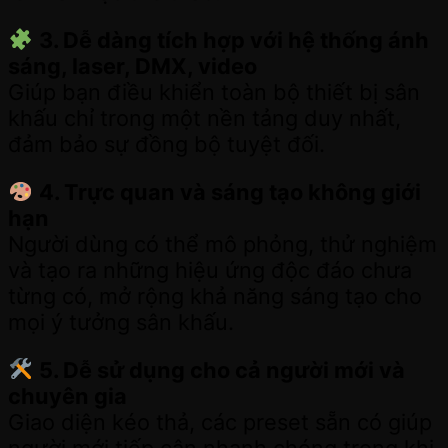
3. Dễ dàng tích hợp với hệ thống ánh
sáng, laser, DMX, video
Giúp bạn điều khiển toàn bộ thiết bị sân
khấu chỉ trong một nền tảng duy nhất,
đảm bảo sự đồng bộ tuyệt đối.
4. Trực quan và sáng tạo không giới
hạn
Người dùng có thể mô phỏng, thử nghiệm
và tạo ra những hiệu ứng độc đáo chưa
từng có, mở rộng khả năng sáng tạo cho
mọi ý tưởng sân khấu.
5. Dễ sử dụng cho cả người mới và
chuyên gia
Giao diện kéo thả, các preset sẵn có giúp
người mới tiếp cận nhanh chóng trong khi