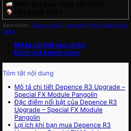
Miễn phí giao hàng nội thành.
Hàng mới 100% .
Xem thêm :
Depence R3
,
Pangolin
,
Phần Mềm Ánh
Sáng
Mô tả chi tiết sản phẩm
Đánh giá khách hàng
Tóm tắt nội dung
Mô tả chi tiết Depence R3 Upgrade –
Special FX Module Pangolin
Đặc điểm nổi bật của Depence R3
Upgrade – Special FX Module
Pangolin
Lợi ích khi bạn mua Depence R3