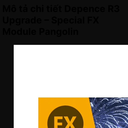
Mô tả chi tiết Depence R3
Upgrade – Special FX
Module Pangolin