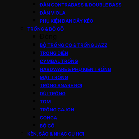
ĐÀN CONTRABASS & DOUBLE BASS
ĐÀN VIOLA
PHỤ KIỆN ĐÀN DÂY KÉO
TRỐNG & BỘ GÕ
Đóng
BỘ TRỐNG CƠ & TRỐNG JAZZ
TRỐNG ĐIỆN
CYMBAL TRỐNG
HARDWARE & PHỤ KIỆN TRỐNG
MẶT TRỐNG
TRỐNG SNARE RỜI
DÙI TRỐNG
TOM
TRỐNG CAJON
CONGA
BỘ GÕ
KÈN, SÁO & NHẠC CỤ HƠI