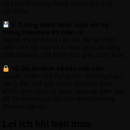
cả khi mô phỏng hàng chục hiệu ứng
cùng lúc.
9. Tương thích hoàn toàn với hệ
thống Depence R3 hiện có
Người dùng không cần cài đặt lại phần
mềm mà chỉ cần kích hoạt module bằng
USB license, tiết kiệm thời gian triển khai.
10. Độ ổn định và bảo mật cao
Là sản phẩm của Pangolin – thương hiệu
hàng đầu thế giới trong lĩnh vực điều
khiển ánh sáng và laser, module đảm bảo
độ ổn định tuyệt đối trong môi trường
chuyên nghiệp.
Lợi ích khi bạn mua