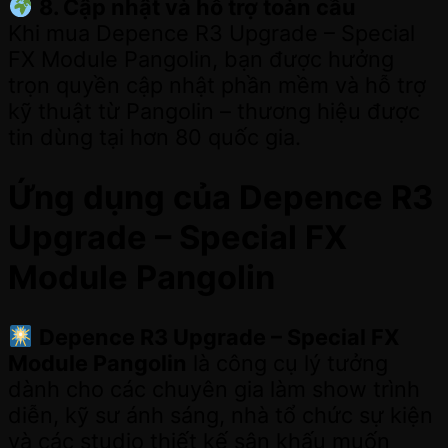
8. Cập nhật và hỗ trợ toàn cầu
Khi mua Depence R3 Upgrade – Special
FX Module Pangolin, bạn được hưởng
trọn quyền cập nhật phần mềm và hỗ trợ
kỹ thuật từ Pangolin – thương hiệu được
tin dùng tại hơn 80 quốc gia.
Ứng dụng của Depence R3
Upgrade – Special FX
Module Pangolin
Depence R3 Upgrade – Special FX
Module Pangolin
là công cụ lý tưởng
dành cho các chuyên gia làm show trình
diễn, kỹ sư ánh sáng, nhà tổ chức sự kiện
và các studio thiết kế sân khấu muốn