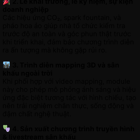
2. Lễ khai trương, lễ kỷ niệm, sự kiện
doanh nghiệp
Các hiệu ứng CO₂, spark fountain, và
pháo hoa ảo giúp nhà tổ chức kiểm tra
trước độ an toàn và góc phun thật trước
khi triển khai, đảm bảo chương trình diễn
ra ấn tượng mà không gặp rủi ro.
3. Trình diễn mapping 3D và sân
khấu ngoài trời
Khi phối hợp với video mapping, module
này cho phép mô phỏng ánh sáng và hiệu
ứng đặc biệt tương tác với hình chiếu, tạo
nên trải nghiệm chân thực, sống động và
đậm chất nghệ thuật.
4. Sản xuất chương trình truyền hình
& livestream sân khấu