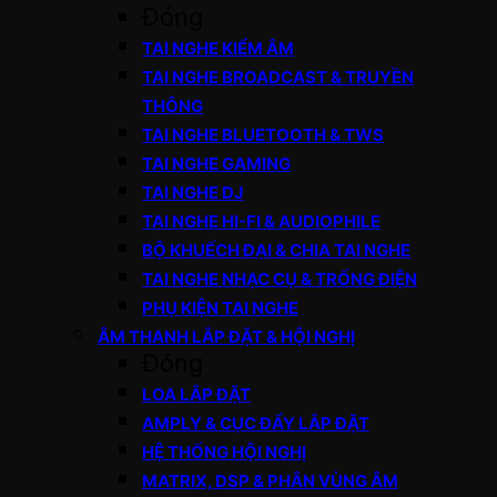
Đóng
TAI NGHE KIỂM ÂM
TAI NGHE BROADCAST & TRUYỀN
THÔNG
TAI NGHE BLUETOOTH & TWS
TAI NGHE GAMING
TAI NGHE DJ
TAI NGHE HI-FI & AUDIOPHILE
BỘ KHUẾCH ĐẠI & CHIA TAI NGHE
TAI NGHE NHẠC CỤ & TRỐNG ĐIỆN
PHỤ KIỆN TAI NGHE
ÂM THANH LẮP ĐẶT & HỘI NGHỊ
Đóng
LOA LẮP ĐẶT
AMPLY & CỤC ĐẨY LẮP ĐẶT
HỆ THỐNG HỘI NGHỊ
MATRIX, DSP & PHÂN VÙNG ÂM