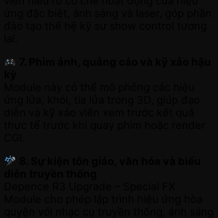
viên hiểu rõ cơ chế hoạt động của hiệu
ứng đặc biệt, ánh sáng và laser, góp phần
đào tạo thế hệ kỹ sư show control tương
lai.
7. Phim ảnh, quảng cáo và kỹ xảo hậu
kỳ
Module này có thể mô phỏng các hiệu
ứng lửa, khói, tia lửa trong 3D, giúp đạo
diễn và kỹ xảo viên xem trước kết quả
thực tế trước khi quay phim hoặc render
CGI.
8. Sự kiện tôn giáo, văn hóa và biểu
diễn truyền thống
Depence R3 Upgrade – Special FX
Module cho phép lập trình hiệu ứng hòa
quyện với nhạc cụ truyền thống, ánh sáng