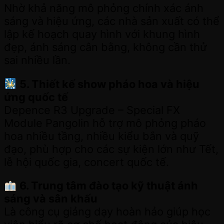
Nhờ khả năng mô phỏng chính xác ánh
sáng và hiệu ứng, các nhà sản xuất có thể
lập kế hoạch quay hình với khung hình
đẹp, ánh sáng cân bằng, không cần thử
sai nhiều lần.
5. Thiết kế show pháo hoa và hiệu
ứng quốc tế
Depence R3 Upgrade – Special FX
Module Pangolin hỗ trợ mô phỏng pháo
hoa nhiều tầng, nhiều kiểu bắn và quỹ
đạo, phù hợp cho các sự kiện lớn như Tết,
lễ hội quốc gia, concert quốc tế.
6. Trung tâm đào tạo kỹ thuật ánh
sáng và sân khấu
Là công cụ giảng dạy hoàn hảo giúp học