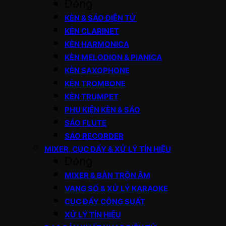
Đóng
KÈN & SÁO ĐIỆN TỬ
KÈN CLARINET
KÈN HARMONICA
KÈN MELODION & PIANICA
KÈN SAXOPHONE
KÈN TROMBONE
KÈN TRUMPET
PHỤ KIỆN KÈN & SÁO
SÁO FLUTE
SÁO RECORDER
MIXER, CỤC ĐẨY & XỬ LÝ TÍN HIỆU
Đóng
MIXER & BÀN TRỘN ÂM
VANG SỐ & XỬ LÝ KARAOKE
CỤC ĐẨY CÔNG SUẤT
XỬ LÝ TÍN HIỆU