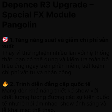
Depence R3 Upgrade –
Special FX Module
Pangolin
1. Tăng năng suất và giảm chi phí sản
xuất
Thay vì thử nghiệm nhiều lần với hệ thống
thật, bạn có thể dựng và kiểm tra toàn bộ
hiệu ứng ngay trên phần mềm, tiết kiệm
chi phí vật tư và nhân công.
2. Trình diễn đẳng cấp quốc tế
Mang đến khả năng thiết kế show với
chất lượng tương đương các sự kiện quốc
tế như lễ hội âm nhạc, show ánh sáng và
lễ khai mạc thể thao.