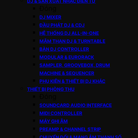
DJ & SẢN XUẤT NHẠC ĐIỆN TỬ
Đóng
DJ MIXER
ĐẦU PHÁT DJ & CDJ
HỆ THỐNG DJ ALL-IN-ONE
MÂM THAN DJ & TURNTABLE
BÀN DJ CONTROLLER
MODULAR & EURORACK
SAMPLER, GROOVEBOX, DRUM
MACHINE & SEQUENCER
PHỤ KIỆN & THIẾT BỊ DJ KHÁC
THIẾT BỊ PHÒNG THU
Đóng
SOUNDCARD AUDIO INTERFACE
MIDI CONTROLLER
MÁY GHI ÂM
PREAMP & CHANNEL STRIP
CHUYỂN ĐỔI & MẠNG ÂM THANH SỐ