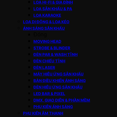
LOA HI-FI & GIA ĐÌNH
LOA SÂN KHẤU & PA
LOA KARAOKE
LOA DI ĐỘNG & LOA KÉO
ÁNH SÁNG SÂN KHẤU
Đóng
MOVING HEAD
STROBE & BLINDER
ĐÈN PAR & WASH TĨNH
ĐÈN CHIẾU TĨNH
ĐÈN LASER
MÁY HIỆU ỨNG SÂN KHẤU
BÀN ĐIỀU KHIỂN ÁNH SÁNG
ĐÈN HIỆU ỨNG SÂN KHẤU
LED BAR & PIXEL
DMX, GIAO DIỆN & PHẦN MỀM
PHỤ KIỆN ÁNH SÁNG
PHỤ KIỆN ÂM THANH