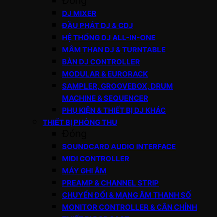
Đóng
DJ MIXER
ĐẦU PHÁT DJ & CDJ
HỆ THỐNG DJ ALL-IN-ONE
MÂM THAN DJ & TURNTABLE
BÀN DJ CONTROLLER
MODULAR & EURORACK
SAMPLER, GROOVEBOX, DRUM
MACHINE & SEQUENCER
PHỤ KIỆN & THIẾT BỊ DJ KHÁC
THIẾT BỊ PHÒNG THU
Đóng
SOUNDCARD AUDIO INTERFACE
MIDI CONTROLLER
MÁY GHI ÂM
PREAMP & CHANNEL STRIP
CHUYỂN ĐỔI & MẠNG ÂM THANH SỐ
MONITOR CONTROLLER & CÂN CHỈNH