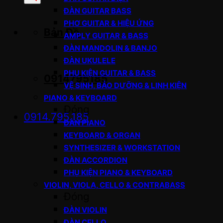
sản
ĐÀN GUITAR BASS
phẩm
PHƠ GUITAR & HIỆU ỨNG
Bản Đồ
AMPLY GUITAR & BASS
ĐÀN MANDOLIN & BANJO
ĐÀN UKULELE
PHỤ KIỆN GUITAR & BASS
0914795185
VỆ SINH, BẢO DƯỠNG & LINH KIỆN
PIANO & KEYBOARD
Đóng
0914.795.185
ĐÀN PIANO
KEYBOARD & ORGAN
SYNTHESIZER & WORKSTATION
ĐÀN ACCORDION
PHỤ KIỆN PIANO & KEYBOARD
VIOLIN, VIOLA, CELLO & CONTRABASS
Đóng
ĐÀN VIOLIN
ĐÀN CELLO