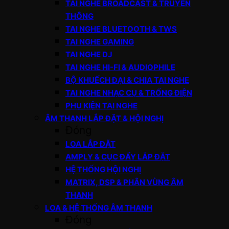
TAI NGHE BROADCAST & TRUYỀN
THÔNG
TAI NGHE BLUETOOTH & TWS
TAI NGHE GAMING
TAI NGHE DJ
TAI NGHE HI-FI & AUDIOPHILE
BỘ KHUẾCH ĐẠI & CHIA TAI NGHE
TAI NGHE NHẠC CỤ & TRỐNG ĐIỆN
PHỤ KIỆN TAI NGHE
ÂM THANH LẮP ĐẶT & HỘI NGHỊ
Đóng
LOA LẮP ĐẶT
AMPLY & CỤC ĐẨY LẮP ĐẶT
HỆ THỐNG HỘI NGHỊ
MATRIX, DSP & PHÂN VÙNG ÂM
THANH
LOA & HỆ THỐNG ÂM THANH
Đóng