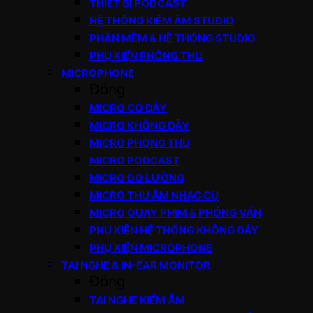
THIẾT BỊ PODCAST
HỆ THỐNG KIỂM ÂM STUDIO
PHẦN MỀM & HỆ THỐNG STUDIO
PHỤ KIỆN PHÒNG THU
MICROPHONE
Đóng
MICRO CÓ DÂY
MICRO KHÔNG DÂY
MICRO PHÒNG THU
MICRO PODCAST
MICRO ĐO LƯỜNG
MICRO THU ÂM NHẠC CỤ
MICRO QUAY PHIM & PHỎNG VẤN
PHỤ KIỆN HỆ THỐNG KHÔNG DÂY
PHỤ KIỆN MICROPHONE
TAI NGHE & IN-EAR MONITOR
Đóng
TAI NGHE KIỂM ÂM