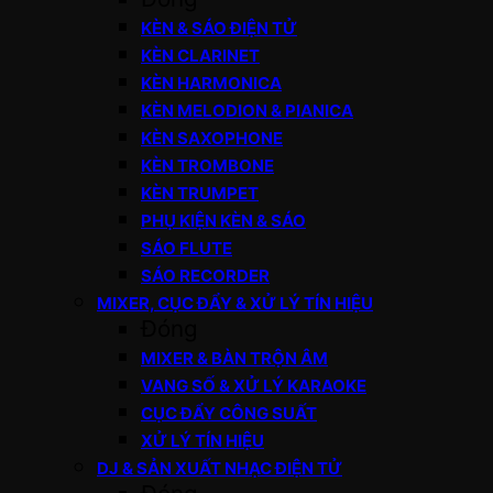
KÈN & SÁO ĐIỆN TỬ
KÈN CLARINET
KÈN HARMONICA
KÈN MELODION & PIANICA
KÈN SAXOPHONE
KÈN TROMBONE
KÈN TRUMPET
PHỤ KIỆN KÈN & SÁO
SÁO FLUTE
SÁO RECORDER
MIXER, CỤC ĐẨY & XỬ LÝ TÍN HIỆU
Đóng
MIXER & BÀN TRỘN ÂM
VANG SỐ & XỬ LÝ KARAOKE
CỤC ĐẨY CÔNG SUẤT
XỬ LÝ TÍN HIỆU
DJ & SẢN XUẤT NHẠC ĐIỆN TỬ