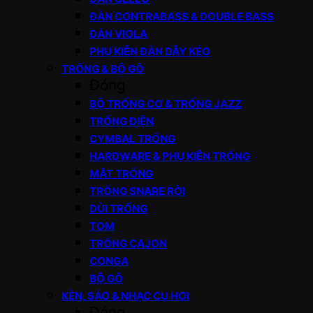
ĐÀN CONTRABASS & DOUBLE BASS
ĐÀN VIOLA
PHỤ KIỆN ĐÀN DÂY KÉO
TRỐNG & BỘ GÕ
Đóng
BỘ TRỐNG CƠ & TRỐNG JAZZ
TRỐNG ĐIỆN
CYMBAL TRỐNG
HARDWARE & PHỤ KIỆN TRỐNG
MẶT TRỐNG
TRỐNG SNARE RỜI
DÙI TRỐNG
TOM
TRỐNG CAJON
CONGA
BỘ GÕ
KÈN, SÁO & NHẠC CỤ HƠI
Đóng