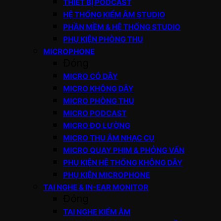
THIẾT BỊ PODCAST
HỆ THỐNG KIỂM ÂM STUDIO
PHẦN MỀM & HỆ THỐNG STUDIO
PHỤ KIỆN PHÒNG THU
MICROPHONE
Đóng
MICRO CÓ DÂY
MICRO KHÔNG DÂY
MICRO PHÒNG THU
MICRO PODCAST
MICRO ĐO LƯỜNG
MICRO THU ÂM NHẠC CỤ
MICRO QUAY PHIM & PHỎNG VẤN
PHỤ KIỆN HỆ THỐNG KHÔNG DÂY
PHỤ KIỆN MICROPHONE
TAI NGHE & IN-EAR MONITOR
Đóng
TAI NGHE KIỂM ÂM