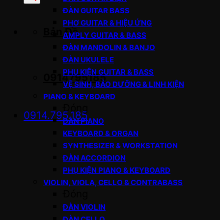
sản
ĐÀN GUITAR BASS
phẩm
PHƠ GUITAR & HIỆU ỨNG
Bản Đồ
AMPLY GUITAR & BASS
ĐÀN MANDOLIN & BANJO
ĐÀN UKULELE
PHỤ KIỆN GUITAR & BASS
0914795185
VỆ SINH, BẢO DƯỠNG & LINH KIỆN
PIANO & KEYBOARD
Đóng
0914.795.185
ĐÀN PIANO
KEYBOARD & ORGAN
SYNTHESIZER & WORKSTATION
ĐÀN ACCORDION
PHỤ KIỆN PIANO & KEYBOARD
VIOLIN, VIOLA, CELLO & CONTRABASS
Đóng
ĐÀN VIOLIN
ĐÀN CELLO