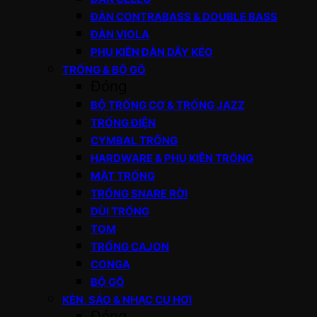
ĐÀN CONTRABASS & DOUBLE BASS
ĐÀN VIOLA
PHỤ KIỆN ĐÀN DÂY KÉO
TRỐNG & BỘ GÕ
Đóng
BỘ TRỐNG CƠ & TRỐNG JAZZ
TRỐNG ĐIỆN
CYMBAL TRỐNG
HARDWARE & PHỤ KIỆN TRỐNG
MẶT TRỐNG
TRỐNG SNARE RỜI
DÙI TRỐNG
TOM
TRỐNG CAJON
CONGA
BỘ GÕ
KÈN, SÁO & NHẠC CỤ HƠI
Đóng