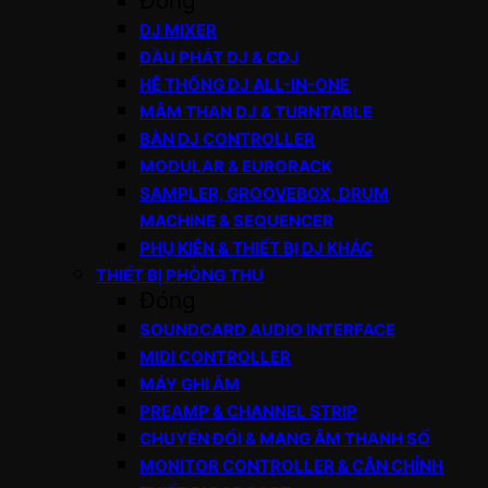
Đóng
DJ MIXER
ĐẦU PHÁT DJ & CDJ
HỆ THỐNG DJ ALL-IN-ONE
MÂM THAN DJ & TURNTABLE
BÀN DJ CONTROLLER
MODULAR & EURORACK
SAMPLER, GROOVEBOX, DRUM
MACHINE & SEQUENCER
PHỤ KIỆN & THIẾT BỊ DJ KHÁC
THIẾT BỊ PHÒNG THU
Đóng
SOUNDCARD AUDIO INTERFACE
MIDI CONTROLLER
MÁY GHI ÂM
PREAMP & CHANNEL STRIP
CHUYỂN ĐỔI & MẠNG ÂM THANH SỐ
MONITOR CONTROLLER & CÂN CHỈNH