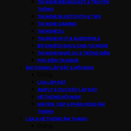
TAI NGHE BROADCAST & TRUYỀN
THÔNG
TAI NGHE BLUETOOTH & TWS
TAI NGHE GAMING
TAI NGHE DJ
TAI NGHE HI-FI & AUDIOPHILE
BỘ KHUẾCH ĐẠI & CHIA TAI NGHE
TAI NGHE NHẠC CỤ & TRỐNG ĐIỆN
PHỤ KIỆN TAI NGHE
ÂM THANH LẮP ĐẶT & HỘI NGHỊ
Đóng
LOA LẮP ĐẶT
AMPLY & CỤC ĐẨY LẮP ĐẶT
HỆ THỐNG HỘI NGHỊ
MATRIX, DSP & PHÂN VÙNG ÂM
THANH
LOA & HỆ THỐNG ÂM THANH
Đóng