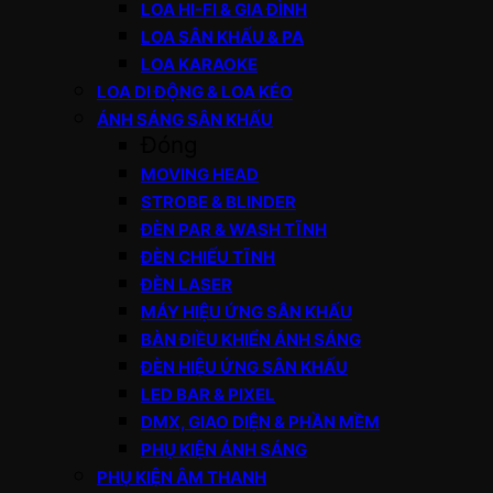
LOA HI-FI & GIA ĐÌNH
LOA SÂN KHẤU & PA
LOA KARAOKE
LOA DI ĐỘNG & LOA KÉO
ÁNH SÁNG SÂN KHẤU
Đóng
MOVING HEAD
STROBE & BLINDER
ĐÈN PAR & WASH TĨNH
ĐÈN CHIẾU TĨNH
ĐÈN LASER
MÁY HIỆU ỨNG SÂN KHẤU
BÀN ĐIỀU KHIỂN ÁNH SÁNG
ĐÈN HIỆU ỨNG SÂN KHẤU
LED BAR & PIXEL
DMX, GIAO DIỆN & PHẦN MỀM
PHỤ KIỆN ÁNH SÁNG
PHỤ KIỆN ÂM THANH