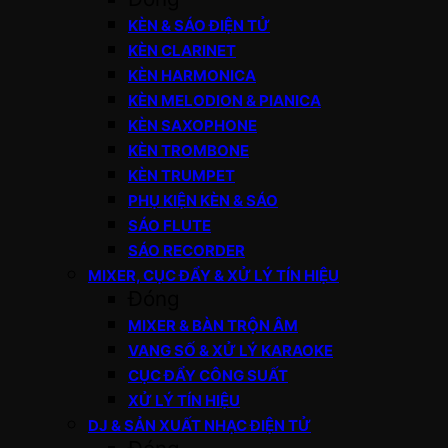
KÈN & SÁO ĐIỆN TỬ
KÈN CLARINET
KÈN HARMONICA
KÈN MELODION & PIANICA
KÈN SAXOPHONE
KÈN TROMBONE
KÈN TRUMPET
PHỤ KIỆN KÈN & SÁO
SÁO FLUTE
SÁO RECORDER
MIXER, CỤC ĐẨY & XỬ LÝ TÍN HIỆU
Đóng
MIXER & BÀN TRỘN ÂM
VANG SỐ & XỬ LÝ KARAOKE
CỤC ĐẨY CÔNG SUẤT
XỬ LÝ TÍN HIỆU
DJ & SẢN XUẤT NHẠC ĐIỆN TỬ