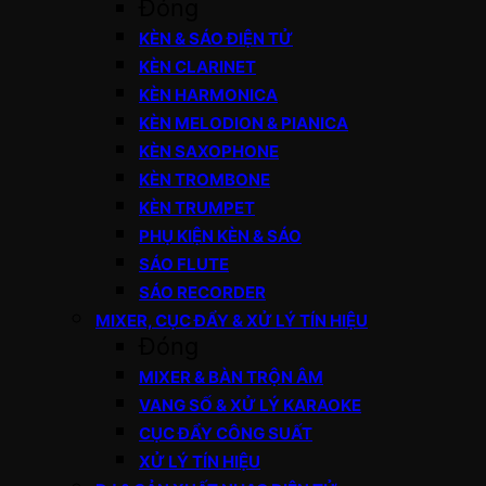
Đóng
KÈN & SÁO ĐIỆN TỬ
KÈN CLARINET
KÈN HARMONICA
KÈN MELODION & PIANICA
KÈN SAXOPHONE
KÈN TROMBONE
KÈN TRUMPET
PHỤ KIỆN KÈN & SÁO
SÁO FLUTE
SÁO RECORDER
MIXER, CỤC ĐẨY & XỬ LÝ TÍN HIỆU
Đóng
MIXER & BÀN TRỘN ÂM
VANG SỐ & XỬ LÝ KARAOKE
CỤC ĐẨY CÔNG SUẤT
XỬ LÝ TÍN HIỆU