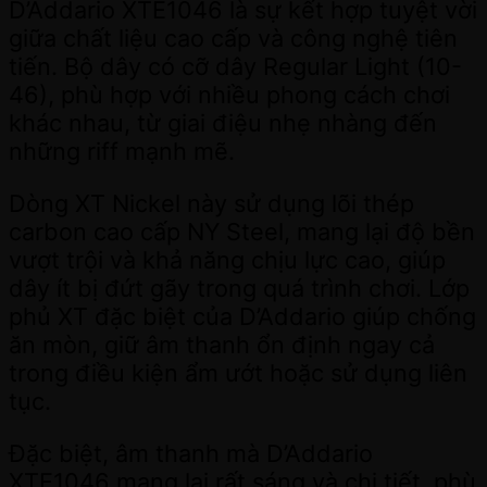
D’Addario XTE1046 là sự kết hợp tuyệt vời
giữa chất liệu cao cấp và công nghệ tiên
tiến. Bộ dây có cỡ dây Regular Light (10-
46), phù hợp với nhiều phong cách chơi
khác nhau, từ giai điệu nhẹ nhàng đến
những riff mạnh mẽ.
Dòng XT Nickel này sử dụng lõi thép
carbon cao cấp NY Steel, mang lại độ bền
vượt trội và khả năng chịu lực cao, giúp
dây ít bị đứt gãy trong quá trình chơi. Lớp
phủ XT đặc biệt của D’Addario giúp chống
ăn mòn, giữ âm thanh ổn định ngay cả
trong điều kiện ẩm ướt hoặc sử dụng liên
tục.
Đặc biệt, âm thanh mà D’Addario
XTE1046 mang lại rất sáng và chi tiết, phù