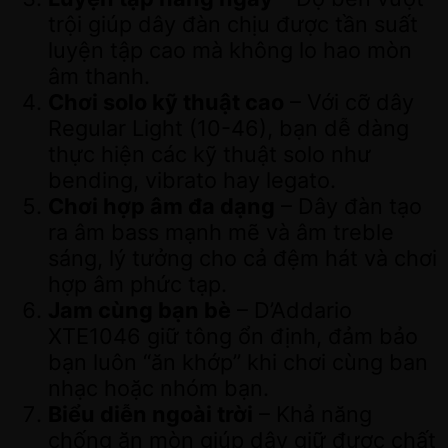
trội giúp dây đàn chịu được tần suất
luyện tập cao mà không lo hao mòn
âm thanh.
Chơi solo kỹ thuật cao
– Với cỡ dây
Regular Light (10-46), bạn dễ dàng
thực hiện các kỹ thuật solo như
bending, vibrato hay legato.
Chơi hợp âm đa dạng
– Dây đàn tạo
ra âm bass mạnh mẽ và âm treble
sáng, lý tưởng cho cả đệm hát và chơi
hợp âm phức tạp.
Jam cùng bạn bè
– D’Addario
XTE1046 giữ tông ổn định, đảm bảo
bạn luôn “ăn khớp” khi chơi cùng ban
nhạc hoặc nhóm bạn.
Biểu diễn ngoài trời
– Khả năng
chống ăn mòn giúp dây giữ được chất