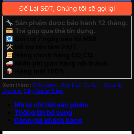
Để Lại SĐT, Chúng tôi sẽ gọi lại
Sản phẩm được bảo hành 12 tháng.
Trả góp qua thẻ tín dụng.
Đổi trả 7 ngày nếu lỗi NSX.
Hỗ trợ tận tâm 24/7.
Hàng chính hãng CO,CQ.
Miễn phí giao hàng nội thành.
Hàng mới 100% .
Xem thêm :
D'Addario
,
Dây Đàn Guitar - Bass &
Ukulele
,
Dây Guitar Điện
Mô tả chi tiết sản phẩm
Thông tin bổ sung
Đánh giá khách hàng