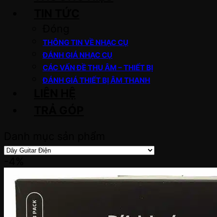
TIN TỨC
Đóng
THÔNG TIN VỀ NHẠC CỤ
ĐÁNH GIÁ NHẠC CỤ
CÁC VẤN ĐỀ THU ÂM – THIẾT BỊ
ĐÁNH GIÁ THIẾT BỊ ÂM THANH
LIÊN HỆ
TRẢ GÓP
Danh mục sản phẩm
-4%