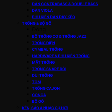
ĐÀN CONTRABASS & DOUBLE BASS
ĐÀN VIOLA
PHỤ KIỆN ĐÀN DÂY KÉO
TRỐNG & BỘ GÕ
Đóng
BỘ TRỐNG CƠ & TRỐNG JAZZ
TRỐNG ĐIỆN
CYMBAL TRỐNG
HARDWARE & PHỤ KIỆN TRỐNG
MẶT TRỐNG
TRỐNG SNARE RỜI
DÙI TRỐNG
TOM
TRỐNG CAJON
CONGA
BỘ GÕ
KÈN, SÁO & NHẠC CỤ HƠI