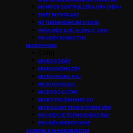
MONITOR CONTROLLER & CÂN CHỈNH
THIẾT BỊ PODCAST
HỆ THỐNG KIỂM ÂM STUDIO
PHẦN MỀM & HỆ THỐNG STUDIO
PHỤ KIỆN PHÒNG THU
MICROPHONE
Đóng
MICRO CÓ DÂY
MICRO KHÔNG DÂY
MICRO PHÒNG THU
MICRO PODCAST
MICRO ĐO LƯỜNG
MICRO THU ÂM NHẠC CỤ
MICRO QUAY PHIM & PHỎNG VẤN
PHỤ KIỆN HỆ THỐNG KHÔNG DÂY
PHỤ KIỆN MICROPHONE
TAI NGHE & IN-EAR MONITOR