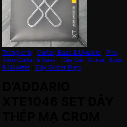
Trang chủ
/
Guitar, Bass & Ukulele
/
Phụ
Kiện Guitar & Bass
/
Dây Đàn Guitar, Bass
& Ukulele
/
Dây Guitar Điện
D’ADDARIO
XTE1046 SET DÂY
THÉP MẠ CROM