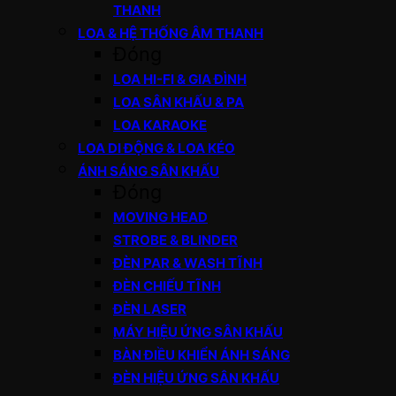
THANH
LOA & HỆ THỐNG ÂM THANH
Đóng
LOA HI-FI & GIA ĐÌNH
LOA SÂN KHẤU & PA
LOA KARAOKE
LOA DI ĐỘNG & LOA KÉO
ÁNH SÁNG SÂN KHẤU
Đóng
MOVING HEAD
STROBE & BLINDER
ĐÈN PAR & WASH TĨNH
ĐÈN CHIẾU TĨNH
ĐÈN LASER
MÁY HIỆU ỨNG SÂN KHẤU
BÀN ĐIỀU KHIỂN ÁNH SÁNG
ĐÈN HIỆU ỨNG SÂN KHẤU