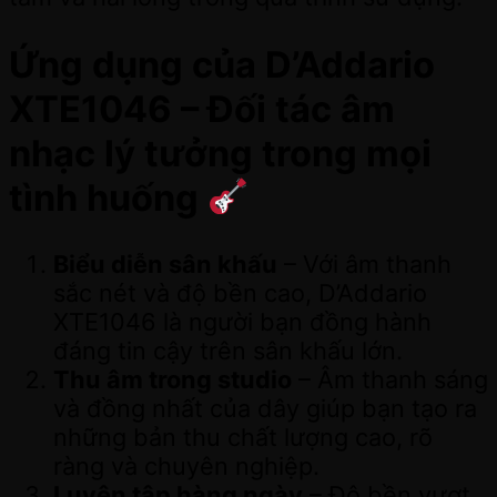
Ứng dụng của D’Addario
XTE1046 – Đối tác âm
nhạc lý tưởng trong mọi
tình huống
Biểu diễn sân khấu
– Với âm thanh
sắc nét và độ bền cao, D’Addario
XTE1046 là người bạn đồng hành
đáng tin cậy trên sân khấu lớn.
Thu âm trong studio
– Âm thanh sáng
và đồng nhất của dây giúp bạn tạo ra
những bản thu chất lượng cao, rõ
ràng và chuyên nghiệp.
Luyện tập hàng ngày
– Độ bền vượt