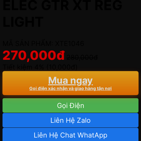
ELEC GTR XT REG
LIGHT
MÃ SẢN PHẨM: XTE1046
270,000
đ
280,000
đ
Tiết kiệm 4% (
10,000
đ
)
Mua ngay
Gọi điện xác nhận và giao hàng tận nơi
Gọi Điện
Liên Hệ Zalo
Liên Hệ Chat WhatApp