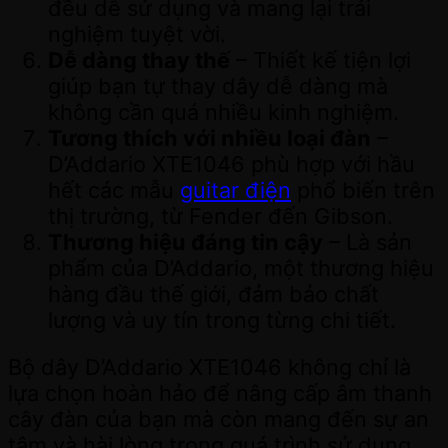
đều dễ sử dụng và mang lại trải
nghiệm tuyệt vời.
Dễ dàng thay thế
– Thiết kế tiện lợi
giúp bạn tự thay dây dễ dàng mà
không cần quá nhiều kinh nghiệm.
Tương thích với nhiều loại đàn
–
D’Addario XTE1046 phù hợp với hầu
hết các mẫu
guitar điện
phổ biến trên
thị trường, từ Fender đến Gibson.
Thương hiệu đáng tin cậy
– Là sản
phẩm của D’Addario, một thương hiệu
hàng đầu thế giới, đảm bảo chất
lượng và uy tín trong từng chi tiết.
Bộ dây D’Addario XTE1046 không chỉ là
lựa chọn hoàn hảo để nâng cấp âm thanh
cây đàn của bạn mà còn mang đến sự an
tâm và hài lòng trong quá trình sử dụng.