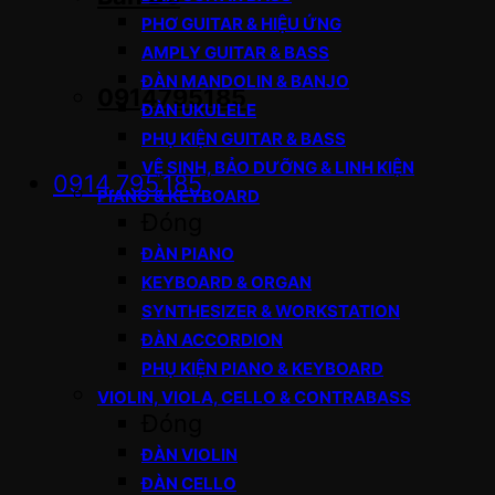
PHƠ GUITAR & HIỆU ỨNG
AMPLY GUITAR & BASS
ĐÀN MANDOLIN & BANJO
0914795185
ĐÀN UKULELE
PHỤ KIỆN GUITAR & BASS
VỆ SINH, BẢO DƯỠNG & LINH KIỆN
0914.795.185
PIANO & KEYBOARD
Đóng
ĐÀN PIANO
KEYBOARD & ORGAN
SYNTHESIZER & WORKSTATION
ĐÀN ACCORDION
PHỤ KIỆN PIANO & KEYBOARD
VIOLIN, VIOLA, CELLO & CONTRABASS
Đóng
ĐÀN VIOLIN
ĐÀN CELLO