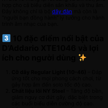
hợp cho cả biểu diễn sân khấu và thu âm.
Đây không chỉ là bộ
dây đàn
mà còn là
“người bạn đồng hành” lý tưởng cho hành
trình âm nhạc của bạn.
10 đặc điểm nổi bật của
D’Addario XTE1046 và lợi
ích cho người dùng
Cỡ dây Regular Light (10-46)
– Đáp
ứng tốt cho mọi phong cách chơi, từ
gảy hợp âm đến solo tốc độ cao.
Chất liệu lõi NY Steel
– Tăng độ bền,
giảm nguy cơ đứt gãy, đặc biệt trong
các buổi biểu diễn cường độ cao.