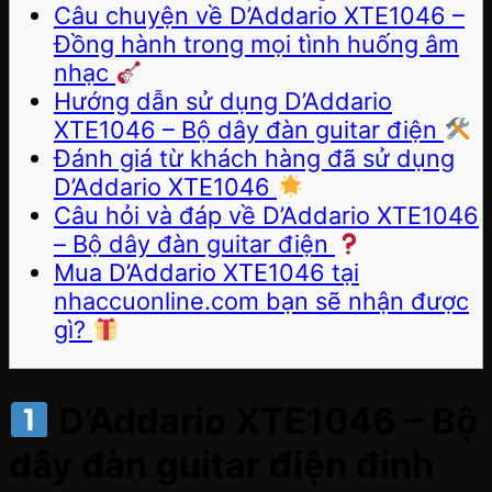
Câu chuyện về D’Addario XTE1046 –
Đồng hành trong mọi tình huống âm
nhạc
Hướng dẫn sử dụng D’Addario
XTE1046 – Bộ dây đàn guitar điện
Đánh giá từ khách hàng đã sử dụng
D’Addario XTE1046
Câu hỏi và đáp về D’Addario XTE1046
– Bộ dây đàn guitar điện
Mua D’Addario XTE1046 tại
nhaccuonline.com bạn sẽ nhận được
gì?
D’Addario XTE1046 – Bộ
dây đàn guitar điện đỉnh