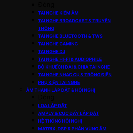
Đóng
TAI NGHE KIỂM ÂM
TAI NGHE BROADCAST & TRUYỀN
THÔNG
TAI NGHE BLUETOOTH & TWS
TAI NGHE GAMING
TAI NGHE DJ
TAI NGHE HI-FI & AUDIOPHILE
BỘ KHUẾCH ĐẠI & CHIA TAI NGHE
TAI NGHE NHẠC CỤ & TRỐNG ĐIỆN
PHỤ KIỆN TAI NGHE
ÂM THANH LẮP ĐẶT & HỘI NGHỊ
Đóng
LOA LẮP ĐẶT
AMPLY & CỤC ĐẨY LẮP ĐẶT
HỆ THỐNG HỘI NGHỊ
MATRIX, DSP & PHÂN VÙNG ÂM