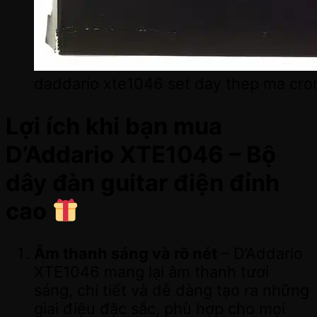
daddario xte1046 set day thep ma cro
Lợi ích khi bạn mua
D’Addario XTE1046 – Bộ
dây đàn guitar điện đỉnh
cao
Âm thanh sáng và rõ nét
– D’Addario
XTE1046 mang lại âm thanh tươi
sáng, chi tiết và dễ dàng tạo ra những
giai điệu đặc sắc, phù hợp cho mọi