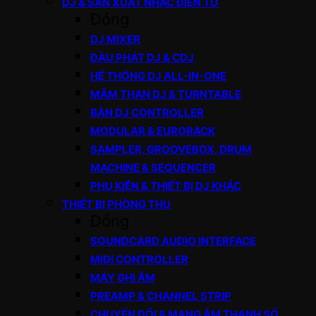
DJ & SẢN XUẤT NHẠC ĐIỆN TỬ
Đóng
DJ MIXER
ĐẦU PHÁT DJ & CDJ
HỆ THỐNG DJ ALL-IN-ONE
MÂM THAN DJ & TURNTABLE
BÀN DJ CONTROLLER
MODULAR & EURORACK
SAMPLER, GROOVEBOX, DRUM
MACHINE & SEQUENCER
PHỤ KIỆN & THIẾT BỊ DJ KHÁC
THIẾT BỊ PHÒNG THU
Đóng
SOUNDCARD AUDIO INTERFACE
MIDI CONTROLLER
MÁY GHI ÂM
PREAMP & CHANNEL STRIP
CHUYỂN ĐỔI & MẠNG ÂM THANH SỐ