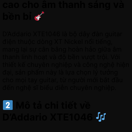
cao cho âm thanh sáng và
bền bỉ
D’Addario XTE1046 là bộ dây đàn guitar
điện thuộc dòng XT Nickel nổi tiếng,
mang lại sự cân bằng hoàn hảo giữa âm
thanh linh hoạt và độ bền vượt trội. Với
thiết kế chuyên nghiệp và công nghệ hiện
đại, sản phẩm này là lựa chọn lý tưởng
cho mọi tay guitar, từ người mới bắt đầu
đến nghệ sĩ biểu diễn chuyên nghiệp.
Mô tả chi tiết về
D’Addario XTE1046