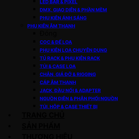
LED BAR & PIXEL
DMX, GIAO DIỆN & PHẦN MỀM
PHỤ KIỆN ÁNH SÁNG
PHỤ KIỆN ÂM THANH
Đóng
CỌC & ĐẾ LOA
PHỤ KIỆN LOA CHUYÊN DỤNG
TỦ RACK & PHỤ KIỆN RACK
TÚI & CASE LOA
CHÂN, GIÁ ĐỠ & RIGGING
CÁP ÂM THANH
JACK, ĐẦU NỐI & ADAPTER
NGUỒN ĐIỆN & PHÂN PHỐI NGUỒN
TÚI, HỘP & CASE THIẾT BỊ
TRANG CHỦ
SẢN PHẨM
THƯƠNG HIỆU