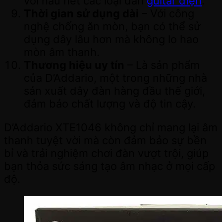
với hầu hết các loại đàn
guitar điện
.
Thời gian sử dụng dài
– Với công
nghệ chống ăn mòn, bạn có thể sử
dụng dây lâu hơn mà không lo hao
mòn âm thanh.
Thương hiệu uy tín
– Là sản phẩm
của D’Addario, một trong những nhà
sản xuất dây đàn hàng đầu thế giới,
đảm bảo chất lượng và độ tin cậy.
D’Addario XTE1046 không chỉ mang lại âm
thanh tuyệt vời mà còn đảm bảo sự bền
bỉ và trải nghiệm chơi đàn vượt trội, giúp
bạn thỏa sức sáng tạo âm nhạc ở mọi cấp
độ.