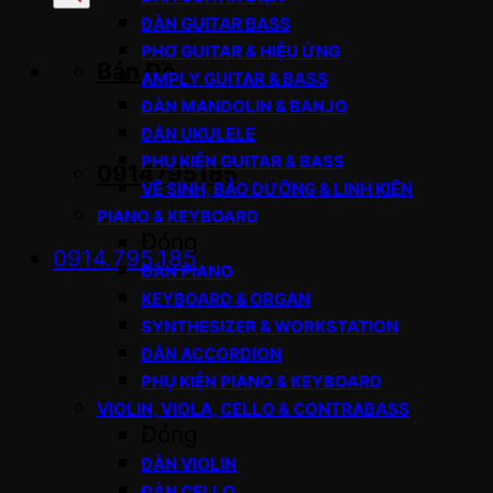
sản
ĐÀN GUITAR BASS
phẩm
PHƠ GUITAR & HIỆU ỨNG
Bản Đồ
AMPLY GUITAR & BASS
ĐÀN MANDOLIN & BANJO
ĐÀN UKULELE
PHỤ KIỆN GUITAR & BASS
0914795185
VỆ SINH, BẢO DƯỠNG & LINH KIỆN
PIANO & KEYBOARD
Đóng
0914.795.185
ĐÀN PIANO
KEYBOARD & ORGAN
SYNTHESIZER & WORKSTATION
ĐÀN ACCORDION
PHỤ KIỆN PIANO & KEYBOARD
VIOLIN, VIOLA, CELLO & CONTRABASS
Đóng
ĐÀN VIOLIN
ĐÀN CELLO