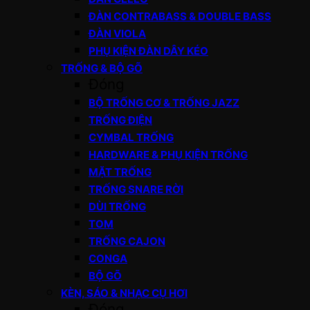
ĐÀN CONTRABASS & DOUBLE BASS
ĐÀN VIOLA
PHỤ KIỆN ĐÀN DÂY KÉO
TRỐNG & BỘ GÕ
Đóng
BỘ TRỐNG CƠ & TRỐNG JAZZ
TRỐNG ĐIỆN
CYMBAL TRỐNG
HARDWARE & PHỤ KIỆN TRỐNG
MẶT TRỐNG
TRỐNG SNARE RỜI
DÙI TRỐNG
TOM
TRỐNG CAJON
CONGA
BỘ GÕ
KÈN, SÁO & NHẠC CỤ HƠI
Đóng