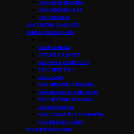
LOA HI-FI & GIA ĐÌNH
LOA SÂN KHẤU & PA
LOA KARAOKE
LOA DI ĐỘNG & LOA KÉO
ÁNH SÁNG SÂN KHẤU
Đóng
MOVING HEAD
STROBE & BLINDER
ĐÈN PAR & WASH TĨNH
ĐÈN CHIẾU TĨNH
ĐÈN LASER
MÁY HIỆU ỨNG SÂN KHẤU
BÀN ĐIỀU KHIỂN ÁNH SÁNG
ĐÈN HIỆU ỨNG SÂN KHẤU
LED BAR & PIXEL
DMX, GIAO DIỆN & PHẦN MỀM
PHỤ KIỆN ÁNH SÁNG
PHỤ KIỆN ÂM THANH