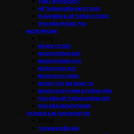
THIẾT BỊ PODCAST
HỆ THỐNG KIỂM ÂM STUDIO
PHẦN MỀM & HỆ THỐNG STUDIO
PHỤ KIỆN PHÒNG THU
MICROPHONE
Đóng
MICRO CÓ DÂY
MICRO KHÔNG DÂY
MICRO PHÒNG THU
MICRO PODCAST
MICRO ĐO LƯỜNG
MICRO THU ÂM NHẠC CỤ
MICRO QUAY PHIM & PHỎNG VẤN
PHỤ KIỆN HỆ THỐNG KHÔNG DÂY
PHỤ KIỆN MICROPHONE
TAI NGHE & IN-EAR MONITOR
Đóng
TAI NGHE KIỂM ÂM