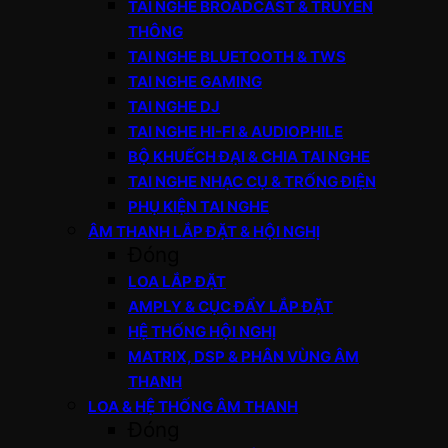
TAI NGHE BROADCAST & TRUYỀN
THÔNG
TAI NGHE BLUETOOTH & TWS
TAI NGHE GAMING
TAI NGHE DJ
TAI NGHE HI-FI & AUDIOPHILE
BỘ KHUẾCH ĐẠI & CHIA TAI NGHE
TAI NGHE NHẠC CỤ & TRỐNG ĐIỆN
PHỤ KIỆN TAI NGHE
ÂM THANH LẮP ĐẶT & HỘI NGHỊ
Đóng
LOA LẮP ĐẶT
AMPLY & CỤC ĐẨY LẮP ĐẶT
HỆ THỐNG HỘI NGHỊ
MATRIX, DSP & PHÂN VÙNG ÂM
THANH
LOA & HỆ THỐNG ÂM THANH
Đóng