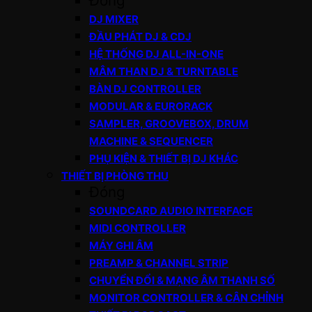
Đóng
DJ MIXER
ĐẦU PHÁT DJ & CDJ
HỆ THỐNG DJ ALL-IN-ONE
MÂM THAN DJ & TURNTABLE
BÀN DJ CONTROLLER
MODULAR & EURORACK
SAMPLER, GROOVEBOX, DRUM
MACHINE & SEQUENCER
PHỤ KIỆN & THIẾT BỊ DJ KHÁC
THIẾT BỊ PHÒNG THU
Đóng
SOUNDCARD AUDIO INTERFACE
MIDI CONTROLLER
MÁY GHI ÂM
PREAMP & CHANNEL STRIP
CHUYỂN ĐỔI & MẠNG ÂM THANH SỐ
MONITOR CONTROLLER & CÂN CHỈNH