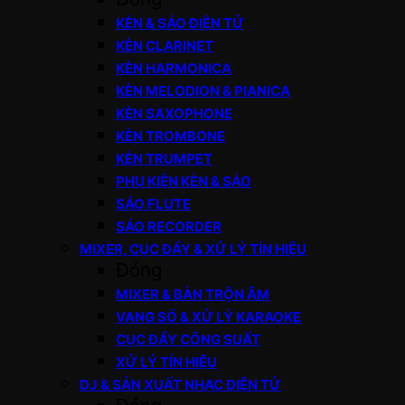
KÈN & SÁO ĐIỆN TỬ
KÈN CLARINET
KÈN HARMONICA
KÈN MELODION & PIANICA
KÈN SAXOPHONE
KÈN TROMBONE
KÈN TRUMPET
PHỤ KIỆN KÈN & SÁO
SÁO FLUTE
SÁO RECORDER
MIXER, CỤC ĐẨY & XỬ LÝ TÍN HIỆU
Đóng
MIXER & BÀN TRỘN ÂM
VANG SỐ & XỬ LÝ KARAOKE
CỤC ĐẨY CÔNG SUẤT
XỬ LÝ TÍN HIỆU
DJ & SẢN XUẤT NHẠC ĐIỆN TỬ