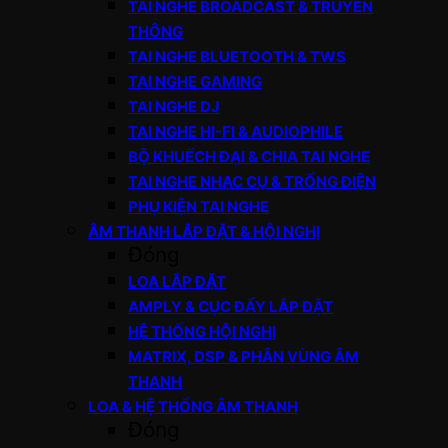
TAI NGHE BROADCAST & TRUYỀN
THÔNG
TAI NGHE BLUETOOTH & TWS
TAI NGHE GAMING
TAI NGHE DJ
TAI NGHE HI-FI & AUDIOPHILE
BỘ KHUẾCH ĐẠI & CHIA TAI NGHE
TAI NGHE NHẠC CỤ & TRỐNG ĐIỆN
PHỤ KIỆN TAI NGHE
ÂM THANH LẮP ĐẶT & HỘI NGHỊ
Đóng
LOA LẮP ĐẶT
AMPLY & CỤC ĐẨY LẮP ĐẶT
HỆ THỐNG HỘI NGHỊ
MATRIX, DSP & PHÂN VÙNG ÂM
THANH
LOA & HỆ THỐNG ÂM THANH
Đóng