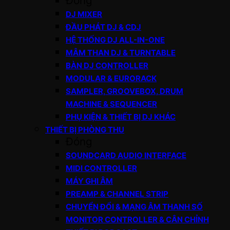
Đóng
DJ MIXER
ĐẦU PHÁT DJ & CDJ
HỆ THỐNG DJ ALL-IN-ONE
MÂM THAN DJ & TURNTABLE
BÀN DJ CONTROLLER
MODULAR & EURORACK
SAMPLER, GROOVEBOX, DRUM
MACHINE & SEQUENCER
PHỤ KIỆN & THIẾT BỊ DJ KHÁC
THIẾT BỊ PHÒNG THU
Đóng
SOUNDCARD AUDIO INTERFACE
MIDI CONTROLLER
MÁY GHI ÂM
PREAMP & CHANNEL STRIP
CHUYỂN ĐỔI & MẠNG ÂM THANH SỐ
MONITOR CONTROLLER & CÂN CHỈNH