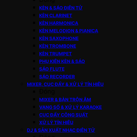
KÈN & SÁO ĐIỆN TỬ
KÈN CLARINET
KÈN HARMONICA
KÈN MELODION & PIANICA
KÈN SAXOPHONE
KÈN TROMBONE
KÈN TRUMPET
PHỤ KIỆN KÈN & SÁO
SÁO FLUTE
SÁO RECORDER
MIXER, CỤC ĐẨY & XỬ LÝ TÍN HIỆU
Đóng
MIXER & BÀN TRỘN ÂM
VANG SỐ & XỬ LÝ KARAOKE
CỤC ĐẨY CÔNG SUẤT
XỬ LÝ TÍN HIỆU
DJ & SẢN XUẤT NHẠC ĐIỆN TỬ