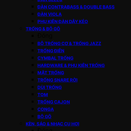
ĐÀN CONTRABASS & DOUBLE BASS
ĐÀN VIOLA
PHỤ KIỆN ĐÀN DÂY KÉO
TRỐNG & BỘ GÕ
Đóng
BỘ TRỐNG CƠ & TRỐNG JAZZ
TRỐNG ĐIỆN
CYMBAL TRỐNG
HARDWARE & PHỤ KIỆN TRỐNG
MẶT TRỐNG
TRỐNG SNARE RỜI
DÙI TRỐNG
TOM
TRỐNG CAJON
CONGA
BỘ GÕ
KÈN, SÁO & NHẠC CỤ HƠI
Đóng