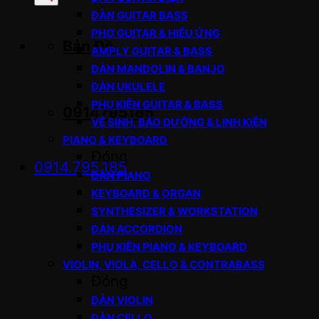
sản
ĐÀN GUITAR BASS
phẩm
PHƠ GUITAR & HIỆU ỨNG
Bản Đồ
AMPLY GUITAR & BASS
ĐÀN MANDOLIN & BANJO
ĐÀN UKULELE
PHỤ KIỆN GUITAR & BASS
0914795185
VỆ SINH, BẢO DƯỠNG & LINH KIỆN
PIANO & KEYBOARD
Đóng
0914.795.185
ĐÀN PIANO
KEYBOARD & ORGAN
SYNTHESIZER & WORKSTATION
ĐÀN ACCORDION
PHỤ KIỆN PIANO & KEYBOARD
VIOLIN, VIOLA, CELLO & CONTRABASS
Đóng
ĐÀN VIOLIN
ĐÀN CELLO