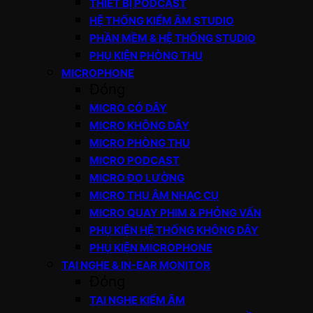
THIẾT BỊ PODCAST
HỆ THỐNG KIỂM ÂM STUDIO
PHẦN MỀM & HỆ THỐNG STUDIO
PHỤ KIỆN PHÒNG THU
MICROPHONE
Đóng
MICRO CÓ DÂY
MICRO KHÔNG DÂY
MICRO PHÒNG THU
MICRO PODCAST
MICRO ĐO LƯỜNG
MICRO THU ÂM NHẠC CỤ
MICRO QUAY PHIM & PHỎNG VẤN
PHỤ KIỆN HỆ THỐNG KHÔNG DÂY
PHỤ KIỆN MICROPHONE
TAI NGHE & IN-EAR MONITOR
Đóng
TAI NGHE KIỂM ÂM