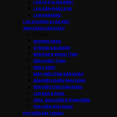
LOA HI-FI & GIA ĐÌNH
LOA SÂN KHẤU & PA
LOA KARAOKE
LOA DI ĐỘNG & LOA KÉO
ÁNH SÁNG SÂN KHẤU
Đóng
MOVING HEAD
STROBE & BLINDER
ĐÈN PAR & WASH TĨNH
ĐÈN CHIẾU TĨNH
ĐÈN LASER
MÁY HIỆU ỨNG SÂN KHẤU
BÀN ĐIỀU KHIỂN ÁNH SÁNG
ĐÈN HIỆU ỨNG SÂN KHẤU
LED BAR & PIXEL
DMX, GIAO DIỆN & PHẦN MỀM
PHỤ KIỆN ÁNH SÁNG
PHỤ KIỆN ÂM THANH