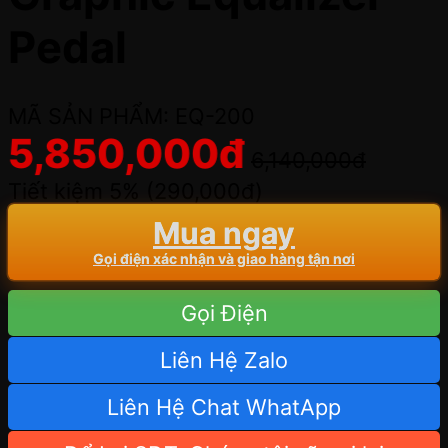
Pedal
MÃ SẢN PHẨM: EQ-200
5,850,000
đ
6,140,000
đ
Tiết kiệm 5% (
290,000
đ
)
Mua ngay
Gọi điện xác nhận và giao hàng tận nơi
Gọi Điện
Liên Hệ Zalo
Liên Hệ Chat WhatApp