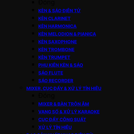
Đóng
KÈN & SÁO ĐIỆN TỬ
KÈN CLARINET
KÈN HARMONICA
KÈN MELODION & PIANICA
KÈN SAXOPHONE
KÈN TROMBONE
KÈN TRUMPET
PHỤ KIỆN KÈN & SÁO
SÁO FLUTE
SÁO RECORDER
MIXER, CỤC ĐẨY & XỬ LÝ TÍN HIỆU
Đóng
MIXER & BÀN TRỘN ÂM
VANG SỐ & XỬ LÝ KARAOKE
CỤC ĐẨY CÔNG SUẤT
XỬ LÝ TÍN HIỆU