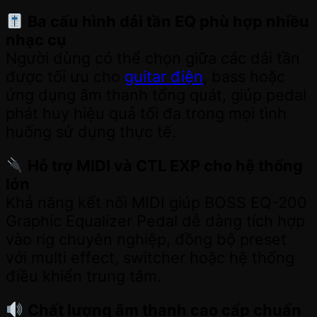
Ba cấu hình dải tần EQ phù hợp nhiều
nhạc cụ
Người dùng có thể chọn giữa các dải tần
được tối ưu cho
guitar điện
, bass hoặc
ứng dụng âm thanh tổng quát, giúp pedal
phát huy hiệu quả tối đa trong mọi tình
huống sử dụng thực tế.
Hỗ trợ MIDI và CTL EXP cho hệ thống
lớn
Khả năng kết nối MIDI giúp BOSS EQ-200
Graphic Equalizer Pedal dễ dàng tích hợp
vào rig chuyên nghiệp, đồng bộ preset
với multi effect, switcher hoặc hệ thống
điều khiển trung tâm.
Chất lượng âm thanh cao cấp chuẩn