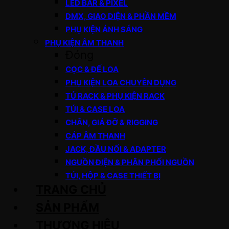
LED BAR & PIXEL
DMX, GIAO DIỆN & PHẦN MỀM
PHỤ KIỆN ÁNH SÁNG
PHỤ KIỆN ÂM THANH
Đóng
CỌC & ĐẾ LOA
PHỤ KIỆN LOA CHUYÊN DỤNG
TỦ RACK & PHỤ KIỆN RACK
TÚI & CASE LOA
CHÂN, GIÁ ĐỠ & RIGGING
CÁP ÂM THANH
JACK, ĐẦU NỐI & ADAPTER
NGUỒN ĐIỆN & PHÂN PHỐI NGUỒN
TÚI, HỘP & CASE THIẾT BỊ
TRANG CHỦ
SẢN PHẨM
THƯƠNG HIỆU