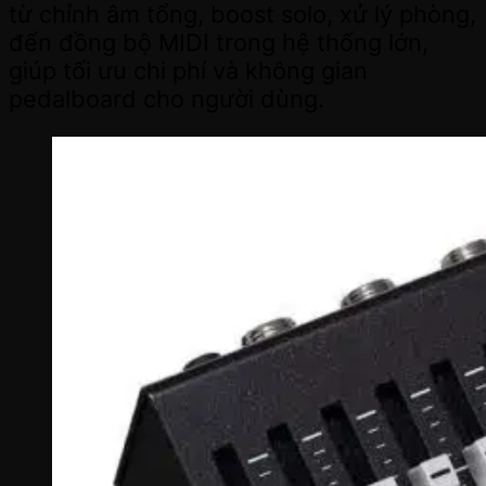
từ chỉnh âm tổng, boost solo, xử lý phòng,
đến đồng bộ MIDI trong hệ thống lớn,
giúp tối ưu chi phí và không gian
pedalboard cho người dùng.