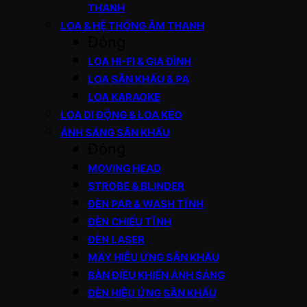
THANH
LOA & HỆ THỐNG ÂM THANH
Đóng
LOA HI-FI & GIA ĐÌNH
LOA SÂN KHẤU & PA
LOA KARAOKE
LOA DI ĐỘNG & LOA KÉO
ÁNH SÁNG SÂN KHẤU
Đóng
MOVING HEAD
STROBE & BLINDER
ĐÈN PAR & WASH TĨNH
ĐÈN CHIẾU TĨNH
ĐÈN LASER
MÁY HIỆU ỨNG SÂN KHẤU
BÀN ĐIỀU KHIỂN ÁNH SÁNG
ĐÈN HIỆU ỨNG SÂN KHẤU