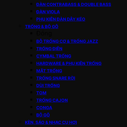
ĐÀN CONTRABASS & DOUBLE BASS
ĐÀN VIOLA
PHỤ KIỆN ĐÀN DÂY KÉO
TRỐNG & BỘ GÕ
Đóng
BỘ TRỐNG CƠ & TRỐNG JAZZ
TRỐNG ĐIỆN
CYMBAL TRỐNG
HARDWARE & PHỤ KIỆN TRỐNG
MẶT TRỐNG
TRỐNG SNARE RỜI
DÙI TRỐNG
TOM
TRỐNG CAJON
CONGA
BỘ GÕ
KÈN, SÁO & NHẠC CỤ HƠI