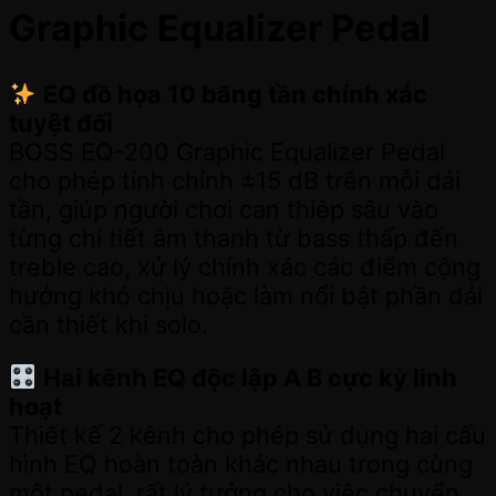
Graphic Equalizer Pedal
EQ đồ họa 10 băng tần chính xác
tuyệt đối
BOSS EQ-200 Graphic Equalizer Pedal
cho phép tinh chỉnh ±15 dB trên mỗi dải
tần, giúp người chơi can thiệp sâu vào
từng chi tiết âm thanh từ bass thấp đến
treble cao, xử lý chính xác các điểm cộng
hưởng khó chịu hoặc làm nổi bật phần dải
cần thiết khi solo.
Hai kênh EQ độc lập A B cực kỳ linh
hoạt
Thiết kế 2 kênh cho phép sử dụng hai cấu
hình EQ hoàn toàn khác nhau trong cùng
một pedal, rất lý tưởng cho việc chuyển