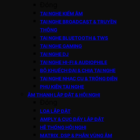
Đóng
TAI NGHE KIỂM ÂM
TAI NGHE BROADCAST & TRUYỀN
THÔNG
TAI NGHE BLUETOOTH & TWS
TAI NGHE GAMING
TAI NGHE DJ
TAI NGHE HI-FI & AUDIOPHILE
BỘ KHUẾCH ĐẠI & CHIA TAI NGHE
TAI NGHE NHẠC CỤ & TRỐNG ĐIỆN
PHỤ KIỆN TAI NGHE
ÂM THANH LẮP ĐẶT & HỘI NGHỊ
Đóng
LOA LẮP ĐẶT
AMPLY & CỤC ĐẨY LẮP ĐẶT
HỆ THỐNG HỘI NGHỊ
MATRIX, DSP & PHÂN VÙNG ÂM