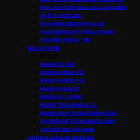
MONITOR CONTROLLER & CÂN CHỈNH
THIẾT BỊ PODCAST
HỆ THỐNG KIỂM ÂM STUDIO
PHẦN MỀM & HỆ THỐNG STUDIO
PHỤ KIỆN PHÒNG THU
MICROPHONE
Đóng
MICRO CÓ DÂY
MICRO KHÔNG DÂY
MICRO PHÒNG THU
MICRO PODCAST
MICRO ĐO LƯỜNG
MICRO THU ÂM NHẠC CỤ
MICRO QUAY PHIM & PHỎNG VẤN
PHỤ KIỆN HỆ THỐNG KHÔNG DÂY
PHỤ KIỆN MICROPHONE
TAI NGHE & IN-EAR MONITOR