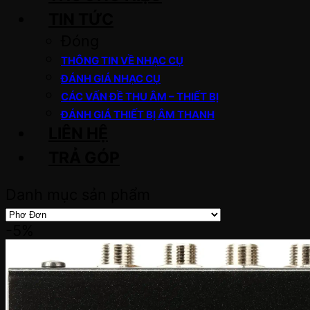
TIN TỨC
Đóng
THÔNG TIN VỀ NHẠC CỤ
ĐÁNH GIÁ NHẠC CỤ
CÁC VẤN ĐỀ THU ÂM – THIẾT BỊ
ĐÁNH GIÁ THIẾT BỊ ÂM THANH
LIÊN HỆ
TRẢ GÓP
Danh mục sản phẩm
-5%