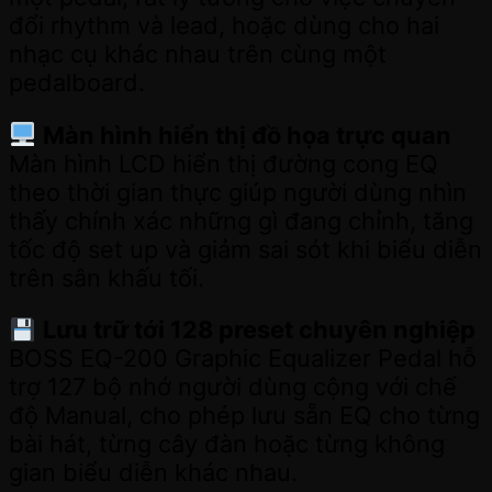
đổi rhythm và lead, hoặc dùng cho hai
nhạc cụ khác nhau trên cùng một
pedalboard.
Màn hình hiển thị đồ họa trực quan
Màn hình LCD hiển thị đường cong EQ
theo thời gian thực giúp người dùng nhìn
thấy chính xác những gì đang chỉnh, tăng
tốc độ set up và giảm sai sót khi biểu diễn
trên sân khấu tối.
Lưu trữ tới 128 preset chuyên nghiệp
BOSS EQ-200 Graphic Equalizer Pedal hỗ
trợ 127 bộ nhớ người dùng cộng với chế
độ Manual, cho phép lưu sẵn EQ cho từng
bài hát, từng cây đàn hoặc từng không
gian biểu diễn khác nhau.