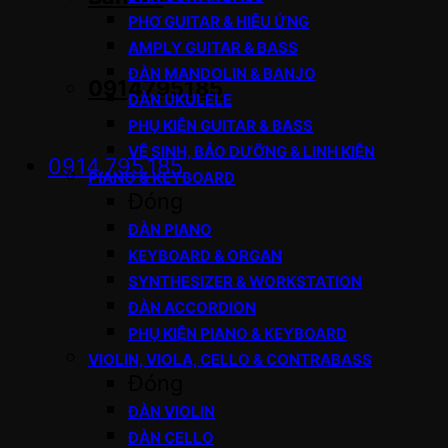
PHƠ GUITAR & HIỆU ỨNG
AMPLY GUITAR & BASS
ĐÀN MANDOLIN & BANJO
0914795185
ĐÀN UKULELE
PHỤ KIỆN GUITAR & BASS
VỆ SINH, BẢO DƯỠNG & LINH KIỆN
0914.795.185
PIANO & KEYBOARD
Đóng
ĐÀN PIANO
KEYBOARD & ORGAN
SYNTHESIZER & WORKSTATION
ĐÀN ACCORDION
PHỤ KIỆN PIANO & KEYBOARD
VIOLIN, VIOLA, CELLO & CONTRABASS
Đóng
ĐÀN VIOLIN
ĐÀN CELLO