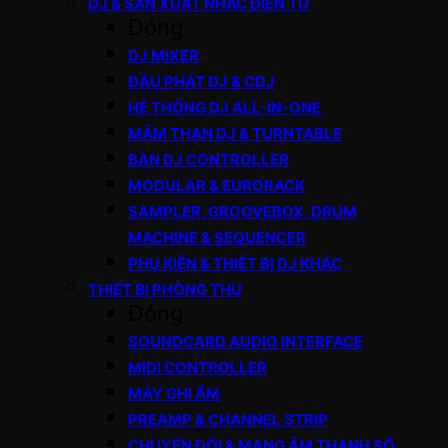
DJ & SẢN XUẤT NHẠC ĐIỆN TỬ
Đóng
DJ MIXER
ĐẦU PHÁT DJ & CDJ
HỆ THỐNG DJ ALL-IN-ONE
MÂM THAN DJ & TURNTABLE
BÀN DJ CONTROLLER
MODULAR & EURORACK
SAMPLER, GROOVEBOX, DRUM
MACHINE & SEQUENCER
PHỤ KIỆN & THIẾT BỊ DJ KHÁC
THIẾT BỊ PHÒNG THU
Đóng
SOUNDCARD AUDIO INTERFACE
MIDI CONTROLLER
MÁY GHI ÂM
PREAMP & CHANNEL STRIP
CHUYỂN ĐỔI & MẠNG ÂM THANH SỐ