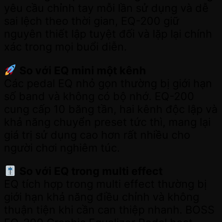
yêu cầu chỉnh tay mỗi lần sử dụng và dễ
sai lệch theo thời gian, EQ-200 giữ
nguyên thiết lập tuyệt đối và lặp lại chính
xác trong mọi buổi diễn.
So với EQ mini một kênh
Các pedal EQ nhỏ gọn thường bị giới hạn
số band và không có bộ nhớ. EQ-200
cung cấp 10 băng tần, hai kênh độc lập và
khả năng chuyển preset tức thì, mang lại
giá trị sử dụng cao hơn rất nhiều cho
người chơi nghiêm túc.
So với EQ trong multi effect
EQ tích hợp trong multi effect thường bị
giới hạn khả năng điều chỉnh và không
thuận tiện khi cần can thiệp nhanh. BOSS