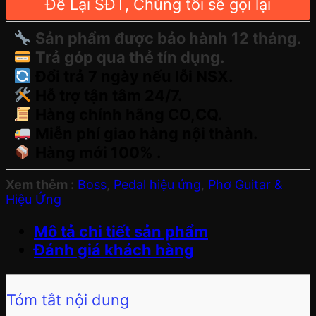
Để Lại SĐT, Chúng tôi sẽ gọi lại
Sản phẩm được bảo hành 12 tháng.
Trả góp qua thẻ tín dụng.
Đổi trả 7 ngày nếu lỗi NSX.
Hỗ trợ tận tâm 24/7.
Hàng chính hãng CO,CQ.
Miễn phí giao hàng nội thành.
Hàng mới 100% .
Xem thêm :
Boss
,
Pedal hiệu ứng
,
Phơ Guitar &
Hiệu Ứng
Mô tả chi tiết sản phẩm
Đánh giá khách hàng
Tóm tắt nội dung