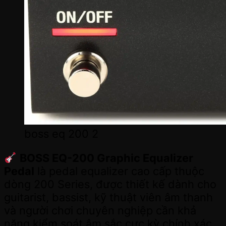
boss eq 200 2
BOSS EQ-200 Graphic Equalizer
Pedal
là pedal equalizer cao cấp thuộc
dòng 200 Series, được thiết kế dành cho
guitarist, bassist, kỹ thuật viên âm thanh
và người chơi chuyên nghiệp cần khả
năng kiểm soát âm sắc cực kỳ chính xác