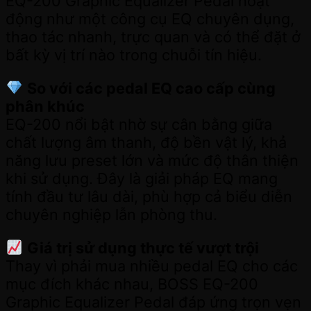
EQ-200 Graphic Equalizer Pedal hoạt
động như một công cụ EQ chuyên dụng,
thao tác nhanh, trực quan và có thể đặt ở
bất kỳ vị trí nào trong chuỗi tín hiệu.
So với các pedal EQ cao cấp cùng
phân khúc
EQ-200 nổi bật nhờ sự cân bằng giữa
chất lượng âm thanh, độ bền vật lý, khả
năng lưu preset lớn và mức độ thân thiện
khi sử dụng. Đây là giải pháp EQ mang
tính đầu tư lâu dài, phù hợp cả biểu diễn
chuyên nghiệp lẫn phòng thu.
Giá trị sử dụng thực tế vượt trội
Thay vì phải mua nhiều pedal EQ cho các
mục đích khác nhau, BOSS EQ-200
Graphic Equalizer Pedal đáp ứng trọn vẹn