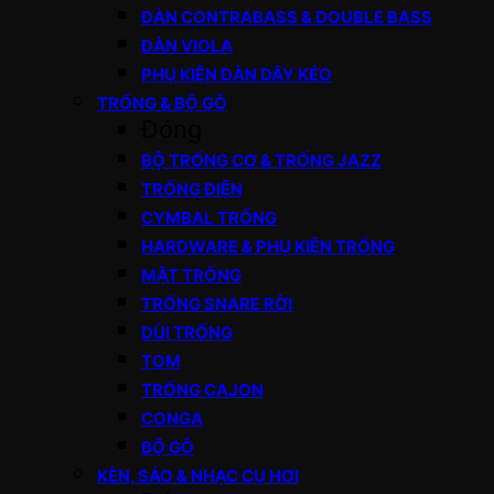
ĐÀN CONTRABASS & DOUBLE BASS
ĐÀN VIOLA
PHỤ KIỆN ĐÀN DÂY KÉO
TRỐNG & BỘ GÕ
Đóng
BỘ TRỐNG CƠ & TRỐNG JAZZ
TRỐNG ĐIỆN
CYMBAL TRỐNG
HARDWARE & PHỤ KIỆN TRỐNG
MẶT TRỐNG
TRỐNG SNARE RỜI
DÙI TRỐNG
TOM
TRỐNG CAJON
CONGA
BỘ GÕ
KÈN, SÁO & NHẠC CỤ HƠI