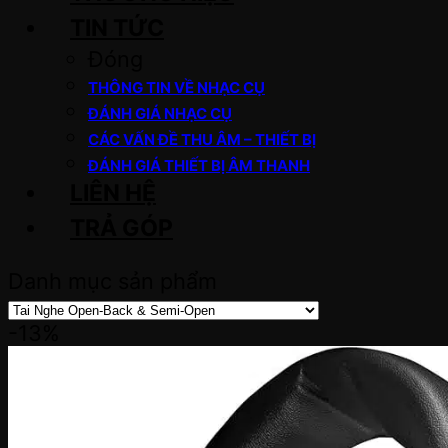
TIN TỨC
Đóng
THÔNG TIN VỀ NHẠC CỤ
ĐÁNH GIÁ NHẠC CỤ
CÁC VẤN ĐỀ THU ÂM – THIẾT BỊ
ĐÁNH GIÁ THIẾT BỊ ÂM THANH
LIÊN HỆ
TRẢ GÓP
Danh mục sản phẩm
-13%