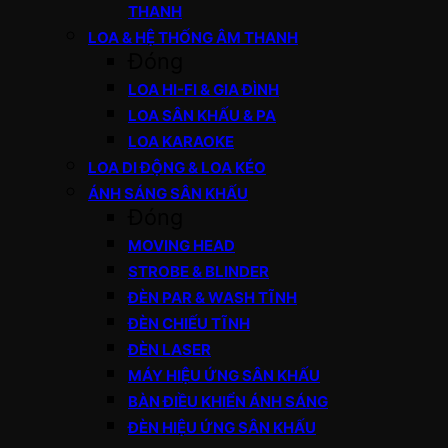
THANH
LOA & HỆ THỐNG ÂM THANH
Đóng
LOA HI-FI & GIA ĐÌNH
LOA SÂN KHẤU & PA
LOA KARAOKE
LOA DI ĐỘNG & LOA KÉO
ÁNH SÁNG SÂN KHẤU
Đóng
MOVING HEAD
STROBE & BLINDER
ĐÈN PAR & WASH TĨNH
ĐÈN CHIẾU TĨNH
ĐÈN LASER
MÁY HIỆU ỨNG SÂN KHẤU
BÀN ĐIỀU KHIỂN ÁNH SÁNG
ĐÈN HIỆU ỨNG SÂN KHẤU