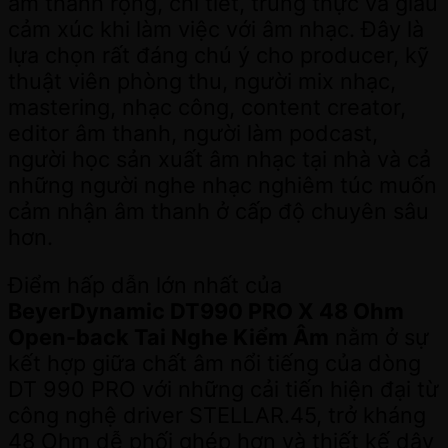
âm thanh rộng, chi tiết, trung thực và giàu
cảm xúc khi làm việc với âm nhạc. Đây là
lựa chọn rất đáng chú ý cho producer, kỹ
thuật viên phòng thu, người mix nhạc,
mastering, nhạc công, content creator,
editor âm thanh, người làm podcast,
người học sản xuất âm nhạc tại nhà và cả
những người nghe nhạc nghiêm túc muốn
cảm nhận âm thanh ở cấp độ chuyên sâu
hơn.
Điểm hấp dẫn lớn nhất của
BeyerDynamic DT990 PRO X 48 Ohm
Open-back Tai Nghe Kiểm Âm
nằm ở sự
kết hợp giữa chất âm nổi tiếng của dòng
DT 990 PRO với những cải tiến hiện đại từ
công nghệ driver STELLAR.45, trở kháng
48 Ohm dễ phối ghép hơn và thiết kế dây