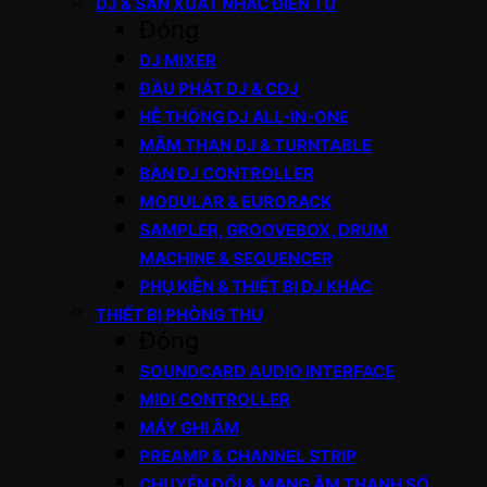
DJ & SẢN XUẤT NHẠC ĐIỆN TỬ
Đóng
DJ MIXER
ĐẦU PHÁT DJ & CDJ
HỆ THỐNG DJ ALL-IN-ONE
MÂM THAN DJ & TURNTABLE
BÀN DJ CONTROLLER
MODULAR & EURORACK
SAMPLER, GROOVEBOX, DRUM
MACHINE & SEQUENCER
PHỤ KIỆN & THIẾT BỊ DJ KHÁC
THIẾT BỊ PHÒNG THU
Đóng
SOUNDCARD AUDIO INTERFACE
MIDI CONTROLLER
MÁY GHI ÂM
PREAMP & CHANNEL STRIP
CHUYỂN ĐỔI & MẠNG ÂM THANH SỐ