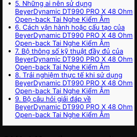
5. Những ai nên sử dụng
BeyerDynamic DT990 PRO X 48 Ohm
Open-back Tai Nghe Kiểm Âm
6. Cách vận hành hoặc cấu tạo của
BeyerDynamic DT990 PRO X 48 Ohm
Open-back Tai Nghe Kiểm Âm
7. Bộ thông số kỹ thuật đầy đủ của
BeyerDynamic DT990 PRO X 48 Ohm
Open-back Tai Nghe Kiểm Âm
8. Trải nghiệm thực tế khi sử dụng
BeyerDynamic DT990 PRO X 48 Ohm
Open-back Tai Nghe Kiểm Âm
9. Bộ câu hỏi giải đáp về
BeyerDynamic DT990 PRO X 48 Ohm
Open-back Tai Nghe Kiểm Âm