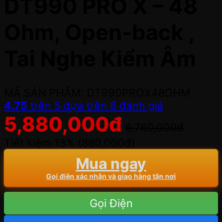
DT990 PRO X – 48
Ohm, Open-back ,
Tai Nghe Kiểm Âm
MÃ SẢN PHẨM: DT990PROX48OHM
4.75
trên 5 dựa trên
8
đánh giá
5,880,000
đ
6,760,000
đ
Tiết kiệm 13% (
880,000
đ
)
Mua ngay
Gọi điện xác nhận và giao hàng tận nơi
Gọi Điện