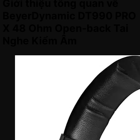
Giới thiệu tổng quan về
BeyerDynamic DT990 PRO
X 48 Ohm Open-back Tai
Nghe Kiểm Âm