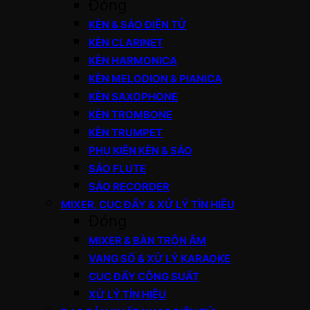
Đóng
KÈN & SÁO ĐIỆN TỬ
KÈN CLARINET
KÈN HARMONICA
KÈN MELODION & PIANICA
KÈN SAXOPHONE
KÈN TROMBONE
KÈN TRUMPET
PHỤ KIỆN KÈN & SÁO
SÁO FLUTE
SÁO RECORDER
MIXER, CỤC ĐẨY & XỬ LÝ TÍN HIỆU
Đóng
MIXER & BÀN TRỘN ÂM
VANG SỐ & XỬ LÝ KARAOKE
CỤC ĐẨY CÔNG SUẤT
XỬ LÝ TÍN HIỆU