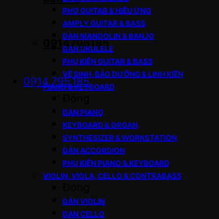
PHƠ GUITAR & HIỆU ỨNG
AMPLY GUITAR & BASS
ĐÀN MANDOLIN & BANJO
0914795185
ĐÀN UKULELE
PHỤ KIỆN GUITAR & BASS
VỆ SINH, BẢO DƯỠNG & LINH KIỆN
0914.795.185
PIANO & KEYBOARD
Đóng
ĐÀN PIANO
KEYBOARD & ORGAN
SYNTHESIZER & WORKSTATION
ĐÀN ACCORDION
PHỤ KIỆN PIANO & KEYBOARD
VIOLIN, VIOLA, CELLO & CONTRABASS
Đóng
ĐÀN VIOLIN
ĐÀN CELLO