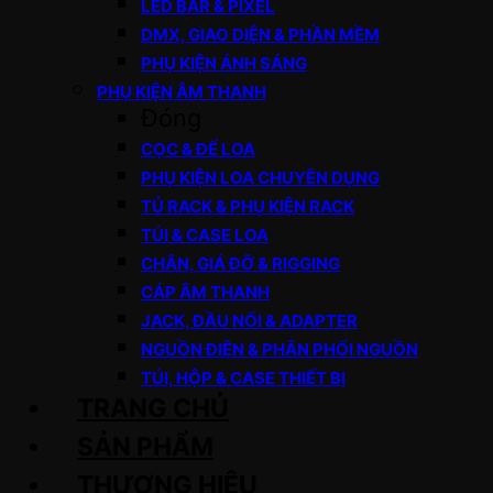
LED BAR & PIXEL
DMX, GIAO DIỆN & PHẦN MỀM
PHỤ KIỆN ÁNH SÁNG
PHỤ KIỆN ÂM THANH
Đóng
CỌC & ĐẾ LOA
PHỤ KIỆN LOA CHUYÊN DỤNG
TỦ RACK & PHỤ KIỆN RACK
TÚI & CASE LOA
CHÂN, GIÁ ĐỠ & RIGGING
CÁP ÂM THANH
JACK, ĐẦU NỐI & ADAPTER
NGUỒN ĐIỆN & PHÂN PHỐI NGUỒN
TÚI, HỘP & CASE THIẾT BỊ
TRANG CHỦ
SẢN PHẨM
THƯƠNG HIỆU