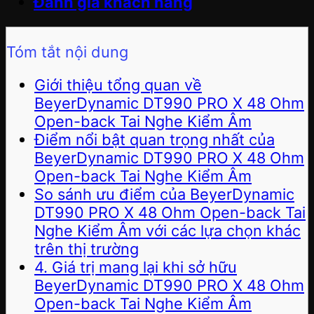
Đánh giá khách hàng
Tóm tắt nội dung
Giới thiệu tổng quan về
BeyerDynamic DT990 PRO X 48 Ohm
Open-back Tai Nghe Kiểm Âm
Điểm nổi bật quan trọng nhất của
BeyerDynamic DT990 PRO X 48 Ohm
Open-back Tai Nghe Kiểm Âm
So sánh ưu điểm của BeyerDynamic
DT990 PRO X 48 Ohm Open-back Tai
Nghe Kiểm Âm với các lựa chọn khác
trên thị trường
4. Giá trị mang lại khi sở hữu
BeyerDynamic DT990 PRO X 48 Ohm
Open-back Tai Nghe Kiểm Âm