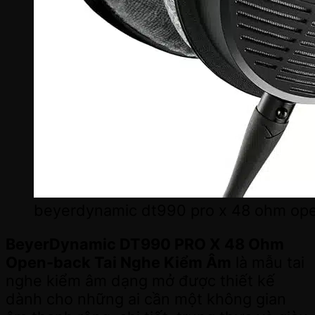
beyerdynamic dt990 pro x 48 ohm ope
BeyerDynamic DT990 PRO X 48 Ohm
Open-back Tai Nghe Kiểm Âm
là mẫu tai
nghe kiểm âm dạng mở được thiết kế
dành cho những ai cần một không gian