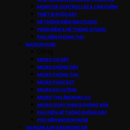
MONITOR CONTROLLER & CÂN CHỈNH
THIẾT BỊ PODCAST
HỆ THỐNG KIỂM ÂM STUDIO
PHẦN MỀM & HỆ THỐNG STUDIO
PHỤ KIỆN PHÒNG THU
MICROPHONE
Đóng
MICRO CÓ DÂY
MICRO KHÔNG DÂY
MICRO PHÒNG THU
MICRO PODCAST
MICRO ĐO LƯỜNG
MICRO THU ÂM NHẠC CỤ
MICRO QUAY PHIM & PHỎNG VẤN
PHỤ KIỆN HỆ THỐNG KHÔNG DÂY
PHỤ KIỆN MICROPHONE
TAI NGHE & IN-EAR MONITOR