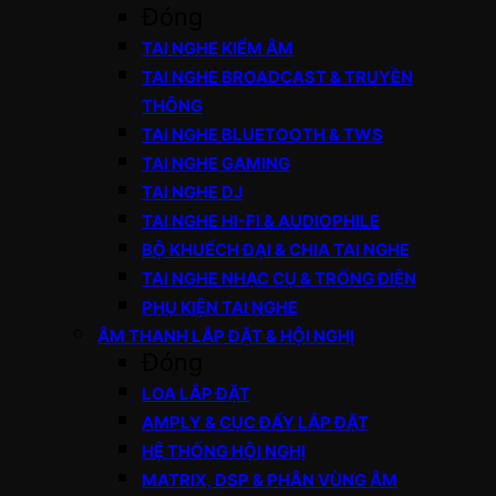
Đóng
TAI NGHE KIỂM ÂM
TAI NGHE BROADCAST & TRUYỀN
THÔNG
TAI NGHE BLUETOOTH & TWS
TAI NGHE GAMING
TAI NGHE DJ
TAI NGHE HI-FI & AUDIOPHILE
BỘ KHUẾCH ĐẠI & CHIA TAI NGHE
TAI NGHE NHẠC CỤ & TRỐNG ĐIỆN
PHỤ KIỆN TAI NGHE
ÂM THANH LẮP ĐẶT & HỘI NGHỊ
Đóng
LOA LẮP ĐẶT
AMPLY & CỤC ĐẨY LẮP ĐẶT
HỆ THỐNG HỘI NGHỊ
MATRIX, DSP & PHÂN VÙNG ÂM