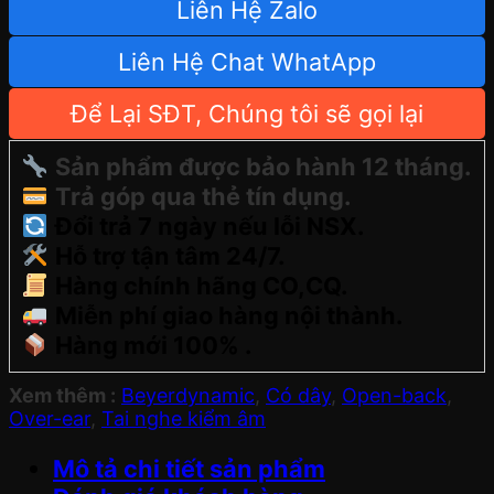
Liên Hệ Zalo
Liên Hệ Chat WhatApp
Để Lại SĐT, Chúng tôi sẽ gọi lại
Sản phẩm được bảo hành 12 tháng.
Trả góp qua thẻ tín dụng.
Đổi trả 7 ngày nếu lỗi NSX.
Hỗ trợ tận tâm 24/7.
Hàng chính hãng CO,CQ.
Miễn phí giao hàng nội thành.
Hàng mới 100% .
Xem thêm :
Beyerdynamic
,
Có dây
,
Open-back
,
Over-ear
,
Tai nghe kiểm âm
Mô tả chi tiết sản phẩm