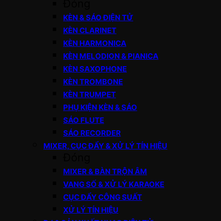
Đóng
KÈN & SÁO ĐIỆN TỬ
KÈN CLARINET
KÈN HARMONICA
KÈN MELODION & PIANICA
KÈN SAXOPHONE
KÈN TROMBONE
KÈN TRUMPET
PHỤ KIỆN KÈN & SÁO
SÁO FLUTE
SÁO RECORDER
MIXER, CỤC ĐẨY & XỬ LÝ TÍN HIỆU
Đóng
MIXER & BÀN TRỘN ÂM
VANG SỐ & XỬ LÝ KARAOKE
CỤC ĐẨY CÔNG SUẤT
XỬ LÝ TÍN HIỆU