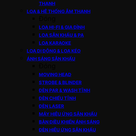
THANH
LOA & HỆ THỐNG ÂM THANH
Đóng
LOA HI-FI & GIA ĐÌNH
LOA SÂN KHẤU & PA
LOA KARAOKE
LOA DI ĐỘNG & LOA KÉO
ÁNH SÁNG SÂN KHẤU
Đóng
MOVING HEAD
STROBE & BLINDER
ĐÈN PAR & WASH TĨNH
ĐÈN CHIẾU TĨNH
ĐÈN LASER
MÁY HIỆU ỨNG SÂN KHẤU
BÀN ĐIỀU KHIỂN ÁNH SÁNG
ĐÈN HIỆU ỨNG SÂN KHẤU