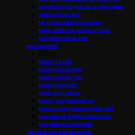
MONITOR CONTROLLER & CÂN CHỈNH
THIẾT BỊ PODCAST
HỆ THỐNG KIỂM ÂM STUDIO
PHẦN MỀM & HỆ THỐNG STUDIO
PHỤ KIỆN PHÒNG THU
MICROPHONE
Đóng
MICRO CÓ DÂY
MICRO KHÔNG DÂY
MICRO PHÒNG THU
MICRO PODCAST
MICRO ĐO LƯỜNG
MICRO THU ÂM NHẠC CỤ
MICRO QUAY PHIM & PHỎNG VẤN
PHỤ KIỆN HỆ THỐNG KHÔNG DÂY
PHỤ KIỆN MICROPHONE
TAI NGHE & IN-EAR MONITOR