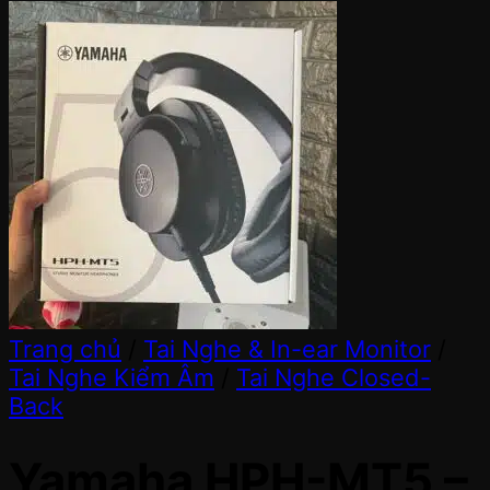
Trang chủ
/
Tai Nghe & In-ear Monitor
/
Tai Nghe Kiểm Âm
/
Tai Nghe Closed-
Back
Yamaha HPH-MT5 –