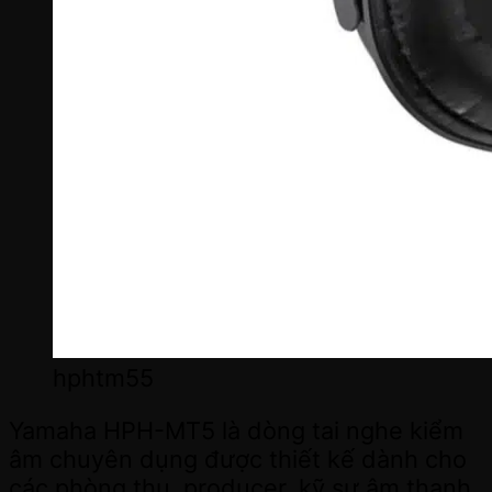
hphtm55
Yamaha HPH-MT5 là dòng tai nghe kiểm
âm chuyên dụng được thiết kế dành cho
các phòng thu, producer, kỹ sư âm thanh