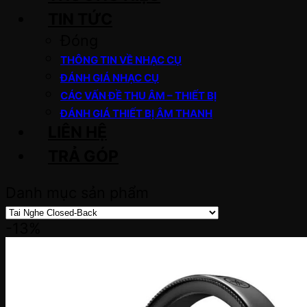
TIN TỨC
Đóng
THÔNG TIN VỀ NHẠC CỤ
ĐÁNH GIÁ NHẠC CỤ
CÁC VẤN ĐỀ THU ÂM – THIẾT BỊ
ĐÁNH GIÁ THIẾT BỊ ÂM THANH
LIÊN HỆ
TRẢ GÓP
Danh mục sản phẩm
-13%