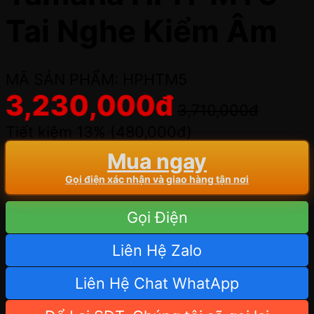
Tai Nghe Kiểm Âm
MÃ SẢN PHẨM: HPHTM5
3,230,000
đ
3,710,000
đ
Tiết kiệm 13% (
480,000
đ
)
Mua ngay
Gọi điện xác nhận và giao hàng tận nơi
Gọi Điện
Liên Hệ Zalo
Liên Hệ Chat WhatApp