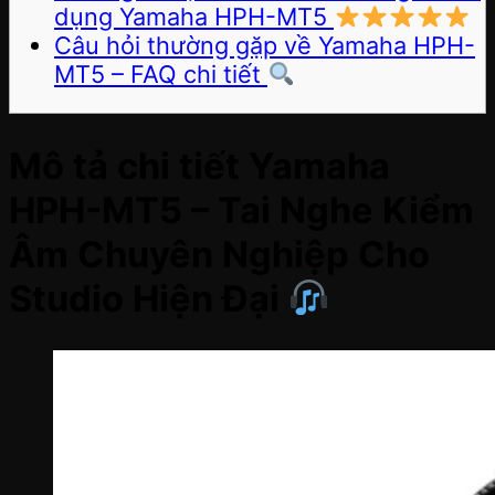
dụng Yamaha HPH-MT5
Câu hỏi thường gặp về Yamaha HPH-
MT5 – FAQ chi tiết
Mô tả chi tiết Yamaha
HPH-MT5 – Tai Nghe Kiểm
Âm Chuyên Nghiệp Cho
Studio Hiện Đại