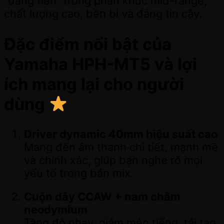
“đáng tiền” trong phân khúc mid-range,
chất lượng cao, bền bỉ và đáng tin cậy.
Đặc điểm nổi bật của
Yamaha HPH-MT5 và lợi
ích mang lại cho người
dùng
Driver dynamic 40mm hiệu suất cao
Mang đến âm thanh chi tiết, mạnh mẽ
và chính xác, giúp bạn nghe rõ mọi
yếu tố trong bản mix.
Cuộn dây CCAW + nam châm
neodymium
Tăng độ nhạy, giảm méo tiếng, tái tạo