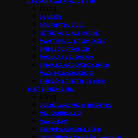
DJ & SẢN XUẤT NHẠC ĐIỆN TỬ
Đóng
DJ MIXER
ĐẦU PHÁT DJ & CDJ
HỆ THỐNG DJ ALL-IN-ONE
MÂM THAN DJ & TURNTABLE
BÀN DJ CONTROLLER
MODULAR & EURORACK
SAMPLER, GROOVEBOX, DRUM
MACHINE & SEQUENCER
PHỤ KIỆN & THIẾT BỊ DJ KHÁC
THIẾT BỊ PHÒNG THU
Đóng
SOUNDCARD AUDIO INTERFACE
MIDI CONTROLLER
MÁY GHI ÂM
PREAMP & CHANNEL STRIP
CHUYỂN ĐỔI & MẠNG ÂM THANH SỐ