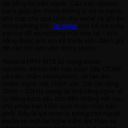
đa tiếng ồn bên ngoài. Cấu trúc closed-
back giúp âm thanh không bị lọt ra ngoài,
phù hợp cho quá trình thu vocal và ghi âm
trong phòng kín.
Tai nghe
còn hỗ trợ xoay
earcup để monitoring một bên tai – tính
năng được anh em kỹ thuật viên đánh giá
rất cao khi làm việc trong studio.
Yamaha HPH-MT5 sử dụng driver
dynamic 40mm kết hợp cuộn dây CCAW
và nam châm neodymium, tái tạo âm
thanh mạnh mẽ, chính xác. Dải tần rộng
20Hz – 20kHz mang lại khả năng nghe rõ
từ tiếng bass sâu cho đến những nốt cao,
cho phép bạn kiểm soát hoàn toàn bản
phối. Đây là lựa chọn lý tưởng cho người
muốn có một tai nghe kiểm âm thực sự