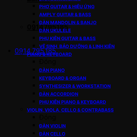
PHƠ GUITAR & HIỆU ỨNG
AMPLY GUITAR & BASS
ĐÀN MANDOLIN & BANJO
0914795185
ĐÀN UKULELE
PHỤ KIỆN GUITAR & BASS
VỆ SINH, BẢO DƯỠNG & LINH KIỆN
0914.795.185
PIANO & KEYBOARD
Đóng
ĐÀN PIANO
KEYBOARD & ORGAN
SYNTHESIZER & WORKSTATION
ĐÀN ACCORDION
PHỤ KIỆN PIANO & KEYBOARD
VIOLIN, VIOLA, CELLO & CONTRABASS
Đóng
ĐÀN VIOLIN
ĐÀN CELLO