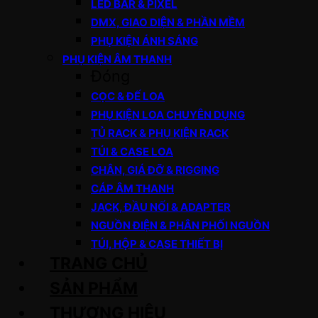
LED BAR & PIXEL
DMX, GIAO DIỆN & PHẦN MỀM
PHỤ KIỆN ÁNH SÁNG
PHỤ KIỆN ÂM THANH
Đóng
CỌC & ĐẾ LOA
PHỤ KIỆN LOA CHUYÊN DỤNG
TỦ RACK & PHỤ KIỆN RACK
TÚI & CASE LOA
CHÂN, GIÁ ĐỠ & RIGGING
CÁP ÂM THANH
JACK, ĐẦU NỐI & ADAPTER
NGUỒN ĐIỆN & PHÂN PHỐI NGUỒN
TÚI, HỘP & CASE THIẾT BỊ
TRANG CHỦ
SẢN PHẨM
THƯƠNG HIỆU