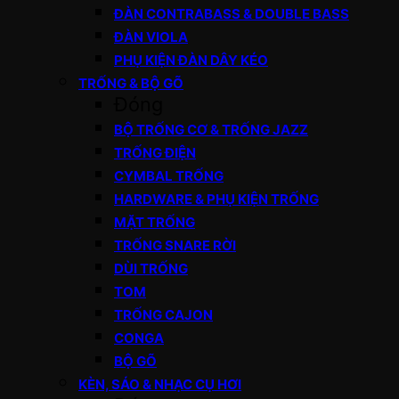
ĐÀN CONTRABASS & DOUBLE BASS
ĐÀN VIOLA
PHỤ KIỆN ĐÀN DÂY KÉO
TRỐNG & BỘ GÕ
Đóng
BỘ TRỐNG CƠ & TRỐNG JAZZ
TRỐNG ĐIỆN
CYMBAL TRỐNG
HARDWARE & PHỤ KIỆN TRỐNG
MẶT TRỐNG
TRỐNG SNARE RỜI
DÙI TRỐNG
TOM
TRỐNG CAJON
CONGA
BỘ GÕ
KÈN, SÁO & NHẠC CỤ HƠI