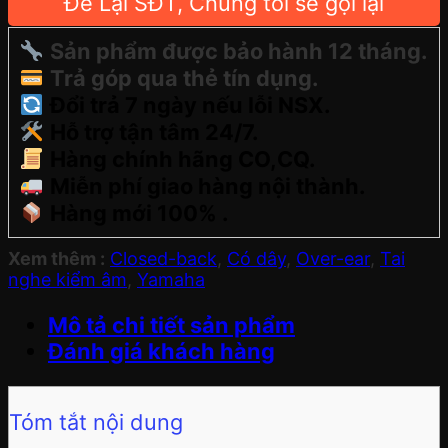
Để Lại SĐT, Chúng tôi sẽ gọi lại
Sản phẩm được bảo hành 12 tháng.
Trả góp qua thẻ tín dụng.
Đổi trả 7 ngày nếu lỗi NSX.
Hỗ trợ tận tâm 24/7.
Hàng chính hãng CO,CQ.
Miễn phí giao hàng nội thành.
Hàng mới 100% .
Xem thêm :
Closed-back
,
Có dây
,
Over-ear
,
Tai
nghe kiểm âm
,
Yamaha
Mô tả chi tiết sản phẩm
Đánh giá khách hàng
Tóm tắt nội dung