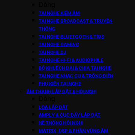
Đóng
TAI NGHE KIỂM ÂM
TAI NGHE BROADCAST & TRUYỀN
THÔNG
TAI NGHE BLUETOOTH & TWS
TAI NGHE GAMING
TAI NGHE DJ
TAI NGHE HI-FI & AUDIOPHILE
BỘ KHUẾCH ĐẠI & CHIA TAI NGHE
TAI NGHE NHẠC CỤ & TRỐNG ĐIỆN
PHỤ KIỆN TAI NGHE
ÂM THANH LẮP ĐẶT & HỘI NGHỊ
Đóng
LOA LẮP ĐẶT
AMPLY & CỤC ĐẨY LẮP ĐẶT
HỆ THỐNG HỘI NGHỊ
MATRIX, DSP & PHÂN VÙNG ÂM