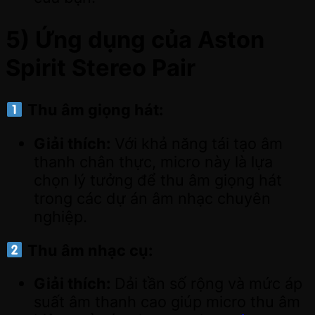
5)
Ứng dụng của Aston
Spirit Stereo Pair
Thu âm giọng hát:
Giải thích:
Với khả năng tái tạo âm
thanh chân thực, micro này là lựa
chọn lý tưởng để thu âm giọng hát
trong các dự án âm nhạc chuyên
nghiệp.
Thu âm nhạc cụ:
Giải thích:
Dải tần số rộng và mức áp
suất âm thanh cao giúp micro thu âm