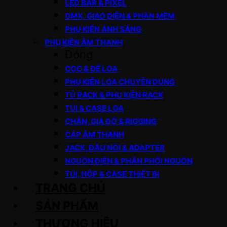
LED BAR & PIXEL
DMX, GIAO DIỆN & PHẦN MỀM
PHỤ KIỆN ÁNH SÁNG
PHỤ KIỆN ÂM THANH
Đóng
CỌC & ĐẾ LOA
PHỤ KIỆN LOA CHUYÊN DỤNG
TỦ RACK & PHỤ KIỆN RACK
TÚI & CASE LOA
CHÂN, GIÁ ĐỠ & RIGGING
CÁP ÂM THANH
JACK, ĐẦU NỐI & ADAPTER
NGUỒN ĐIỆN & PHÂN PHỐI NGUỒN
TÚI, HỘP & CASE THIẾT BỊ
TRANG CHỦ
SẢN PHẨM
THƯƠNG HIỆU