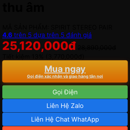
thu âm
MÃ SẢN PHẨM: SPIRIT STEREO PAIR
4.6
trên 5 dựa trên
5
đánh giá
25,120,000
đ
28,890,000
đ
Tiết kiệm 13% (
3,770,000
đ
)
Mua ngay
Gọi điện xác nhận và giao hàng tận nơi
Gọi Điện
Liên Hệ Zalo
Liên Hệ Chat WhatApp