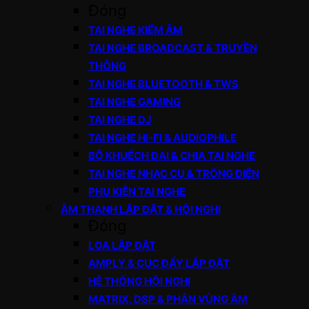
Đóng
TAI NGHE KIỂM ÂM
TAI NGHE BROADCAST & TRUYỀN
THÔNG
TAI NGHE BLUETOOTH & TWS
TAI NGHE GAMING
TAI NGHE DJ
TAI NGHE HI-FI & AUDIOPHILE
BỘ KHUẾCH ĐẠI & CHIA TAI NGHE
TAI NGHE NHẠC CỤ & TRỐNG ĐIỆN
PHỤ KIỆN TAI NGHE
ÂM THANH LẮP ĐẶT & HỘI NGHỊ
Đóng
LOA LẮP ĐẶT
AMPLY & CỤC ĐẨY LẮP ĐẶT
HỆ THỐNG HỘI NGHỊ
MATRIX, DSP & PHÂN VÙNG ÂM