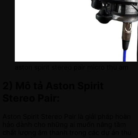
aston spirit stereo pair micro thu am
2)
Mô tả Aston Spirit
Stereo Pair:
Aston Spirit Stereo Pair là giải pháp hoàn
hảo dành cho những ai muốn nâng tầm
chất lượng âm thanh trong các dự án thu