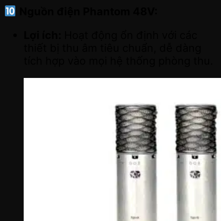
Nguồn điện Phantom 48V:
Lợi ích:
Hoạt động ổn định với các
thiết bị thu âm tiêu chuẩn, dễ dàng
tích hợp vào mọi hệ thống phòng thu.