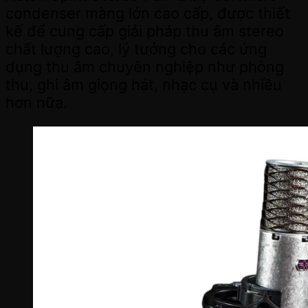
condenser màng lớn cao cấp, được thiết
kế để cung cấp giải pháp thu âm stereo
chất lượng cao, lý tưởng cho các ứng
dụng thu âm chuyên nghiệp như phòng
thu, ghi âm giọng hát, nhạc cụ và nhiều
hơn nữa.