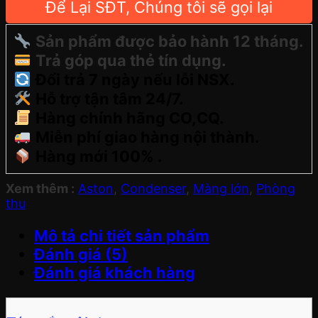
Để Lại SĐT, Chúng tôi sẽ gọi lại
Sản phẩm được bảo hành 12 tháng.
Trả góp qua thẻ tín dụng.
Đổi trả 7 ngày nếu lỗi NSX.
Hỗ trợ tận tâm 24/7.
Hàng chính hãng CO,CQ.
Miễn phí giao hàng nội thành.
Hàng mới 100% .
Xem thêm :
Aston
,
Condenser
,
Màng lớn
,
Phòng
thu
Mô tả chi tiết sản phẩm
Đánh giá (5)
Đánh giá khách hàng