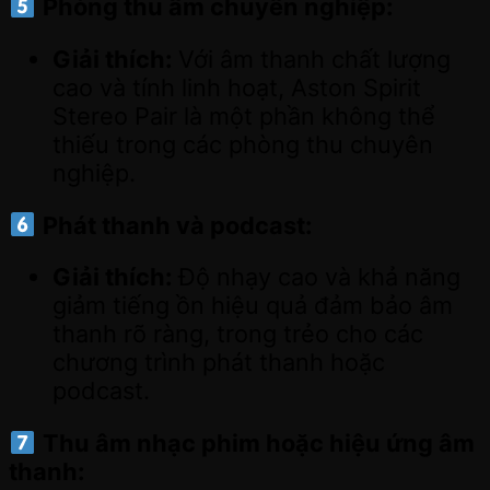
Phòng thu âm chuyên nghiệp:
Giải thích:
Với âm thanh chất lượng
cao và tính linh hoạt, Aston Spirit
Stereo Pair là một phần không thể
thiếu trong các phòng thu chuyên
nghiệp.
Phát thanh và podcast:
Giải thích:
Độ nhạy cao và khả năng
giảm tiếng ồn hiệu quả đảm bảo âm
thanh rõ ràng, trong trẻo cho các
chương trình phát thanh hoặc
podcast.
Thu âm nhạc phim hoặc hiệu ứng âm
thanh: