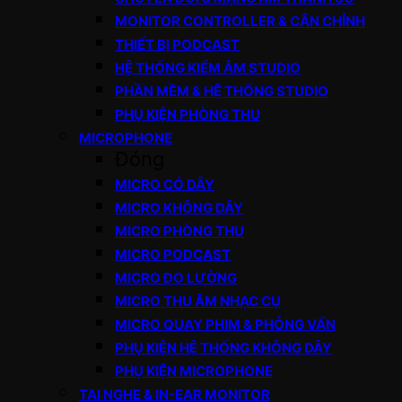
MONITOR CONTROLLER & CÂN CHỈNH
THIẾT BỊ PODCAST
HỆ THỐNG KIỂM ÂM STUDIO
PHẦN MỀM & HỆ THỐNG STUDIO
PHỤ KIỆN PHÒNG THU
MICROPHONE
Đóng
MICRO CÓ DÂY
MICRO KHÔNG DÂY
MICRO PHÒNG THU
MICRO PODCAST
MICRO ĐO LƯỜNG
MICRO THU ÂM NHẠC CỤ
MICRO QUAY PHIM & PHỎNG VẤN
PHỤ KIỆN HỆ THỐNG KHÔNG DÂY
PHỤ KIỆN MICROPHONE
TAI NGHE & IN-EAR MONITOR