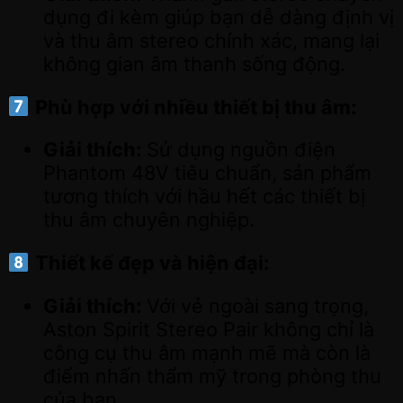
dụng đi kèm giúp bạn dễ dàng định vị
và thu âm stereo chính xác, mang lại
không gian âm thanh sống động.
Phù hợp với nhiều thiết bị thu âm:
Giải thích:
Sử dụng nguồn điện
Phantom 48V tiêu chuẩn, sản phẩm
tương thích với hầu hết các thiết bị
thu âm chuyên nghiệp.
Thiết kế đẹp và hiện đại:
Giải thích:
Với vẻ ngoài sang trọng,
Aston Spirit Stereo Pair không chỉ là
công cụ thu âm mạnh mẽ mà còn là
điểm nhấn thẩm mỹ trong phòng thu
của bạn.