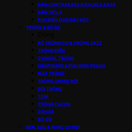
ĐÀN CONTRABASS & DOUBLE BASS
ĐÀN VIOLA
PHỤ KIỆN ĐÀN DÂY KÉO
TRỐNG & BỘ GÕ
Đóng
BỘ TRỐNG CƠ & TRỐNG JAZZ
TRỐNG ĐIỆN
CYMBAL TRỐNG
HARDWARE & PHỤ KIỆN TRỐNG
MẶT TRỐNG
TRỐNG SNARE RỜI
DÙI TRỐNG
TOM
TRỐNG CAJON
CONGA
BỘ GÕ
KÈN, SÁO & NHẠC CỤ HƠI