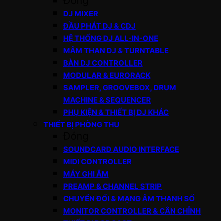
Đóng
DJ MIXER
ĐẦU PHÁT DJ & CDJ
HỆ THỐNG DJ ALL-IN-ONE
MÂM THAN DJ & TURNTABLE
BÀN DJ CONTROLLER
MODULAR & EURORACK
SAMPLER, GROOVEBOX, DRUM
MACHINE & SEQUENCER
PHỤ KIỆN & THIẾT BỊ DJ KHÁC
THIẾT BỊ PHÒNG THU
Đóng
SOUNDCARD AUDIO INTERFACE
MIDI CONTROLLER
MÁY GHI ÂM
PREAMP & CHANNEL STRIP
CHUYỂN ĐỔI & MẠNG ÂM THANH SỐ
MONITOR CONTROLLER & CÂN CHỈNH