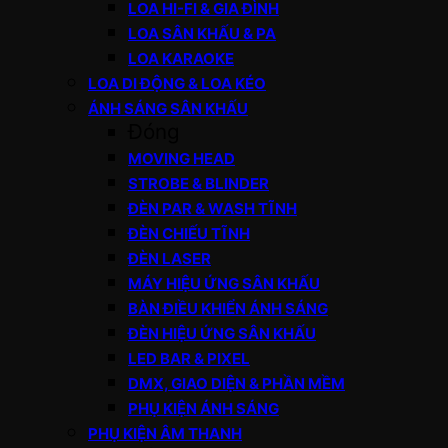
LOA HI-FI & GIA ĐÌNH
LOA SÂN KHẤU & PA
LOA KARAOKE
LOA DI ĐỘNG & LOA KÉO
ÁNH SÁNG SÂN KHẤU
Đóng
MOVING HEAD
STROBE & BLINDER
ĐÈN PAR & WASH TĨNH
ĐÈN CHIẾU TĨNH
ĐÈN LASER
MÁY HIỆU ỨNG SÂN KHẤU
BÀN ĐIỀU KHIỂN ÁNH SÁNG
ĐÈN HIỆU ỨNG SÂN KHẤU
LED BAR & PIXEL
DMX, GIAO DIỆN & PHẦN MỀM
PHỤ KIỆN ÁNH SÁNG
PHỤ KIỆN ÂM THANH