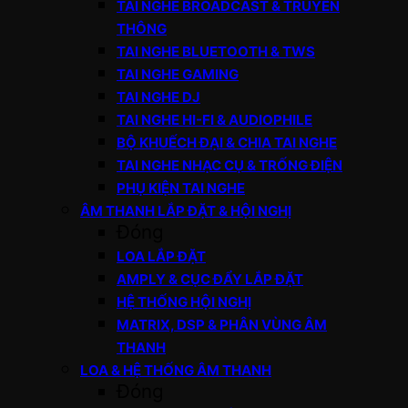
TAI NGHE BROADCAST & TRUYỀN
THÔNG
TAI NGHE BLUETOOTH & TWS
TAI NGHE GAMING
TAI NGHE DJ
TAI NGHE HI-FI & AUDIOPHILE
BỘ KHUẾCH ĐẠI & CHIA TAI NGHE
TAI NGHE NHẠC CỤ & TRỐNG ĐIỆN
PHỤ KIỆN TAI NGHE
ÂM THANH LẮP ĐẶT & HỘI NGHỊ
Đóng
LOA LẮP ĐẶT
AMPLY & CỤC ĐẨY LẮP ĐẶT
HỆ THỐNG HỘI NGHỊ
MATRIX, DSP & PHÂN VÙNG ÂM
THANH
LOA & HỆ THỐNG ÂM THANH
Đóng