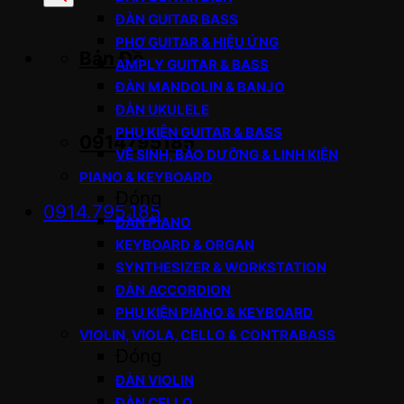
sản
ĐÀN GUITAR BASS
phẩm
PHƠ GUITAR & HIỆU ỨNG
Bản Đồ
AMPLY GUITAR & BASS
ĐÀN MANDOLIN & BANJO
ĐÀN UKULELE
PHỤ KIỆN GUITAR & BASS
0914795185
VỆ SINH, BẢO DƯỠNG & LINH KIỆN
PIANO & KEYBOARD
Đóng
0914.795.185
ĐÀN PIANO
KEYBOARD & ORGAN
SYNTHESIZER & WORKSTATION
ĐÀN ACCORDION
PHỤ KIỆN PIANO & KEYBOARD
VIOLIN, VIOLA, CELLO & CONTRABASS
Đóng
ĐÀN VIOLIN
ĐÀN CELLO