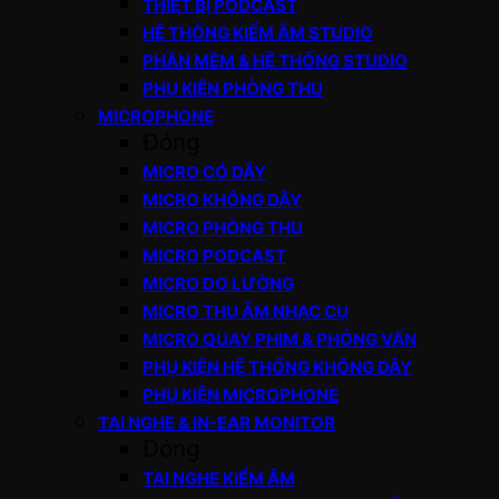
THIẾT BỊ PODCAST
HỆ THỐNG KIỂM ÂM STUDIO
PHẦN MỀM & HỆ THỐNG STUDIO
PHỤ KIỆN PHÒNG THU
MICROPHONE
Đóng
MICRO CÓ DÂY
MICRO KHÔNG DÂY
MICRO PHÒNG THU
MICRO PODCAST
MICRO ĐO LƯỜNG
MICRO THU ÂM NHẠC CỤ
MICRO QUAY PHIM & PHỎNG VẤN
PHỤ KIỆN HỆ THỐNG KHÔNG DÂY
PHỤ KIỆN MICROPHONE
TAI NGHE & IN-EAR MONITOR
Đóng
TAI NGHE KIỂM ÂM