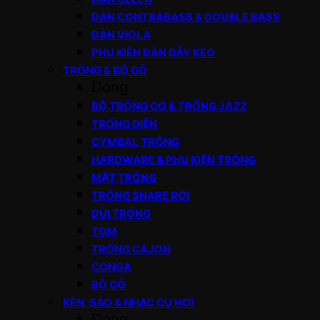
ĐÀN CONTRABASS & DOUBLE BASS
ĐÀN VIOLA
PHỤ KIỆN ĐÀN DÂY KÉO
TRỐNG & BỘ GÕ
Đóng
BỘ TRỐNG CƠ & TRỐNG JAZZ
TRỐNG ĐIỆN
CYMBAL TRỐNG
HARDWARE & PHỤ KIỆN TRỐNG
MẶT TRỐNG
TRỐNG SNARE RỜI
DÙI TRỐNG
TOM
TRỐNG CAJON
CONGA
BỘ GÕ
KÈN, SÁO & NHẠC CỤ HƠI
Đóng