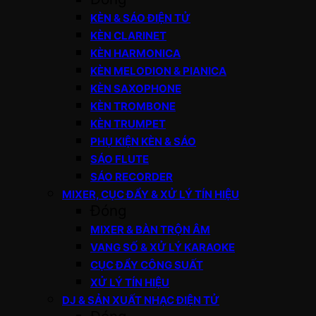
KÈN & SÁO ĐIỆN TỬ
KÈN CLARINET
KÈN HARMONICA
KÈN MELODION & PIANICA
KÈN SAXOPHONE
KÈN TROMBONE
KÈN TRUMPET
PHỤ KIỆN KÈN & SÁO
SÁO FLUTE
SÁO RECORDER
MIXER, CỤC ĐẨY & XỬ LÝ TÍN HIỆU
Đóng
MIXER & BÀN TRỘN ÂM
VANG SỐ & XỬ LÝ KARAOKE
CỤC ĐẨY CÔNG SUẤT
XỬ LÝ TÍN HIỆU
DJ & SẢN XUẤT NHẠC ĐIỆN TỬ