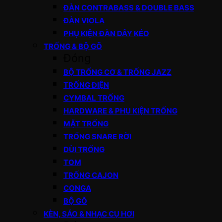
ĐÀN CONTRABASS & DOUBLE BASS
ĐÀN VIOLA
PHỤ KIỆN ĐÀN DÂY KÉO
TRỐNG & BỘ GÕ
Đóng
BỘ TRỐNG CƠ & TRỐNG JAZZ
TRỐNG ĐIỆN
CYMBAL TRỐNG
HARDWARE & PHỤ KIỆN TRỐNG
MẶT TRỐNG
TRỐNG SNARE RỜI
DÙI TRỐNG
TOM
TRỐNG CAJON
CONGA
BỘ GÕ
KÈN, SÁO & NHẠC CỤ HƠI