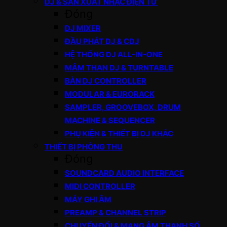
DJ & SẢN XUẤT NHẠC ĐIỆN TỬ
Đóng
DJ MIXER
ĐẦU PHÁT DJ & CDJ
HỆ THỐNG DJ ALL-IN-ONE
MÂM THAN DJ & TURNTABLE
BÀN DJ CONTROLLER
MODULAR & EURORACK
SAMPLER, GROOVEBOX, DRUM
MACHINE & SEQUENCER
PHỤ KIỆN & THIẾT BỊ DJ KHÁC
THIẾT BỊ PHÒNG THU
Đóng
SOUNDCARD AUDIO INTERFACE
MIDI CONTROLLER
MÁY GHI ÂM
PREAMP & CHANNEL STRIP
CHUYỂN ĐỔI & MẠNG ÂM THANH SỐ