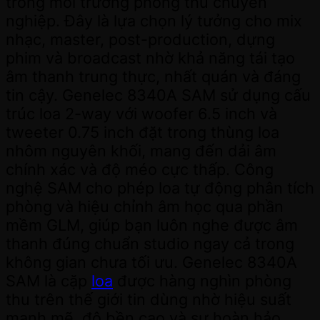
trong môi trường phòng thu chuyên
nghiệp. Đây là lựa chọn lý tưởng cho mix
nhạc, master, post-production, dựng
phim và broadcast nhờ khả năng tái tạo
âm thanh trung thực, nhất quán và đáng
tin cậy. Genelec 8340A SAM sử dụng cấu
trúc loa 2-way với woofer 6.5 inch và
tweeter 0.75 inch đặt trong thùng loa
nhôm nguyên khối, mang đến dải âm
chính xác và độ méo cực thấp. Công
nghệ SAM cho phép loa tự động phân tích
phòng và hiệu chỉnh âm học qua phần
mềm GLM, giúp bạn luôn nghe được âm
thanh đúng chuẩn studio ngay cả trong
không gian chưa tối ưu. Genelec 8340A
SAM là cặp
loa
được hàng nghìn phòng
thu trên thế giới tin dùng nhờ hiệu suất
mạnh mẽ, độ bền cao và sự hoàn hảo