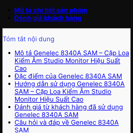
Mô tả chi tiết sản phẩm
Đánh giá khách hàng
Tóm tắt nội dung
Mô tả Genelec 8340A SAM – Cặp Loa
Kiểm Âm Studio Monitor Hiệu Suất
Cao
Đặc điểm của Genelec 8340A SAM
Hướng dẫn sử dụng Genelec 8340A
SAM – Cặp Loa Kiểm Âm Studio
Monitor Hiệu Suất Cao
Đánh giá từ khách hàng đã sử dụng
Genelec 8340A SAM
Câu hỏi và đáp về Genelec 8340A
SAM