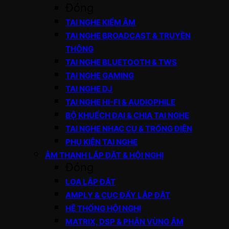
Đóng
TAI NGHE KIỂM ÂM
TAI NGHE BROADCAST & TRUYỀN
THÔNG
TAI NGHE BLUETOOTH & TWS
TAI NGHE GAMING
TAI NGHE DJ
TAI NGHE HI-FI & AUDIOPHILE
BỘ KHUẾCH ĐẠI & CHIA TAI NGHE
TAI NGHE NHẠC CỤ & TRỐNG ĐIỆN
PHỤ KIỆN TAI NGHE
ÂM THANH LẮP ĐẶT & HỘI NGHỊ
Đóng
LOA LẮP ĐẶT
AMPLY & CỤC ĐẨY LẮP ĐẶT
HỆ THỐNG HỘI NGHỊ
MATRIX, DSP & PHÂN VÙNG ÂM