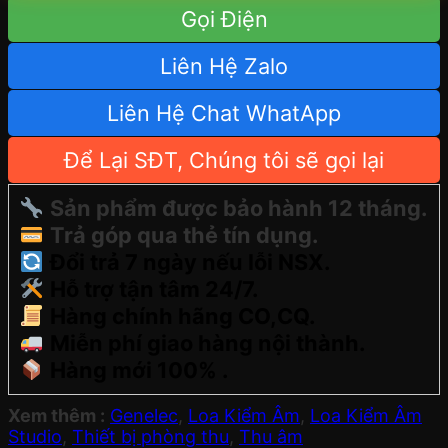
Gọi Điện
Liên Hệ Zalo
Liên Hệ Chat WhatApp
Để Lại SĐT, Chúng tôi sẽ gọi lại
Sản phẩm được bảo hành 12 tháng.
Trả góp qua thẻ tín dụng.
Đổi trả 7 ngày nếu lỗi NSX.
Hỗ trợ tận tâm 24/7.
Hàng chính hãng CO,CQ.
Miễn phí giao hàng nội thành.
Hàng mới 100% .
Xem thêm :
Genelec
,
Loa Kiểm Âm
,
Loa Kiểm Âm
Studio
,
Thiết bị phòng thu
,
Thu âm