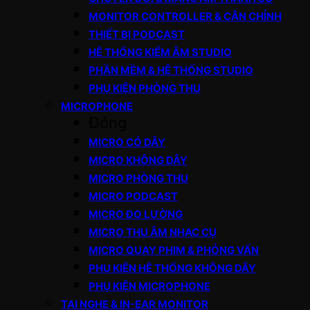
MONITOR CONTROLLER & CÂN CHỈNH
THIẾT BỊ PODCAST
HỆ THỐNG KIỂM ÂM STUDIO
PHẦN MỀM & HỆ THỐNG STUDIO
PHỤ KIỆN PHÒNG THU
MICROPHONE
Đóng
MICRO CÓ DÂY
MICRO KHÔNG DÂY
MICRO PHÒNG THU
MICRO PODCAST
MICRO ĐO LƯỜNG
MICRO THU ÂM NHẠC CỤ
MICRO QUAY PHIM & PHỎNG VẤN
PHỤ KIỆN HỆ THỐNG KHÔNG DÂY
PHỤ KIỆN MICROPHONE
TAI NGHE & IN-EAR MONITOR