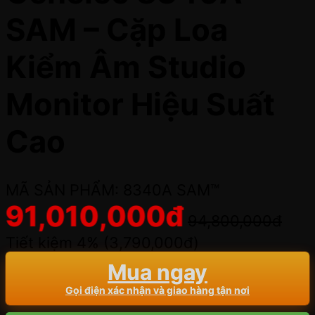
SAM – Cặp Loa
Kiểm Âm Studio
Monitor Hiệu Suất
Cao
MÃ SẢN PHẨM: 8340A SAM™
91,010,000
đ
94,800,000
đ
Tiết kiệm 4% (
3,790,000
đ
)
Mua ngay
Gọi điện xác nhận và giao hàng tận nơi