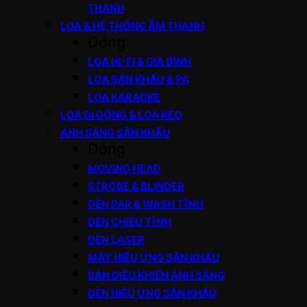
THANH
LOA & HỆ THỐNG ÂM THANH
Đóng
LOA HI-FI & GIA ĐÌNH
LOA SÂN KHẤU & PA
LOA KARAOKE
LOA DI ĐỘNG & LOA KÉO
ÁNH SÁNG SÂN KHẤU
Đóng
MOVING HEAD
STROBE & BLINDER
ĐÈN PAR & WASH TĨNH
ĐÈN CHIẾU TĨNH
ĐÈN LASER
MÁY HIỆU ỨNG SÂN KHẤU
BÀN ĐIỀU KHIỂN ÁNH SÁNG
ĐÈN HIỆU ỨNG SÂN KHẤU