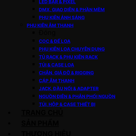
LED BAR & PIXEL
DMX, GIAO DIỆN & PHẦN MỀM
PHỤ KIỆN ÁNH SÁNG
PHỤ KIỆN ÂM THANH
Đóng
CỌC & ĐẾ LOA
PHỤ KIỆN LOA CHUYÊN DỤNG
TỦ RACK & PHỤ KIỆN RACK
TÚI & CASE LOA
CHÂN, GIÁ ĐỠ & RIGGING
CÁP ÂM THANH
JACK, ĐẦU NỐI & ADAPTER
NGUỒN ĐIỆN & PHÂN PHỐI NGUỒN
TÚI, HỘP & CASE THIẾT BỊ
TRANG CHỦ
SẢN PHẨM
THƯƠNG HIỆU