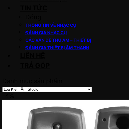
TIN TỨC
Đóng
THÔNG TIN VỀ NHẠC CỤ
ĐÁNH GIÁ NHẠC CỤ
CÁC VẤN ĐỀ THU ÂM – THIẾT BỊ
ĐÁNH GIÁ THIẾT BỊ ÂM THANH
LIÊN HỆ
TRẢ GÓP
Danh mục sản phẩm
-4%