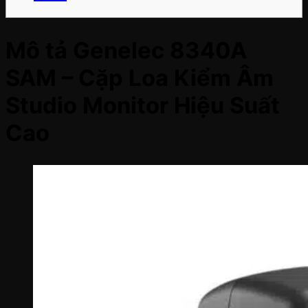
Mô tả Genelec 8340A
SAM – Cặp Loa Kiểm Âm
Studio Monitor Hiệu Suất
Cao