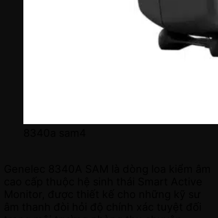
8340a sam4
Genelec 8340A SAM là dòng loa kiểm âm
cao cấp thuộc hệ sinh thái Smart Active
Monitor, được thiết kế cho những kỹ sư
âm thanh đòi hỏi độ chính xác tuyệt đối