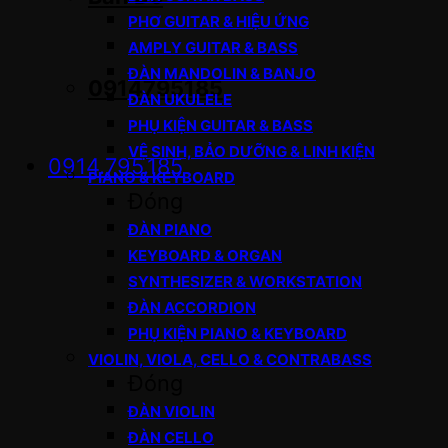
PHƠ GUITAR & HIỆU ỨNG
AMPLY GUITAR & BASS
ĐÀN MANDOLIN & BANJO
0914795185
ĐÀN UKULELE
PHỤ KIỆN GUITAR & BASS
VỆ SINH, BẢO DƯỠNG & LINH KIỆN
0914.795.185
PIANO & KEYBOARD
Đóng
ĐÀN PIANO
KEYBOARD & ORGAN
SYNTHESIZER & WORKSTATION
ĐÀN ACCORDION
PHỤ KIỆN PIANO & KEYBOARD
VIOLIN, VIOLA, CELLO & CONTRABASS
Đóng
ĐÀN VIOLIN
ĐÀN CELLO