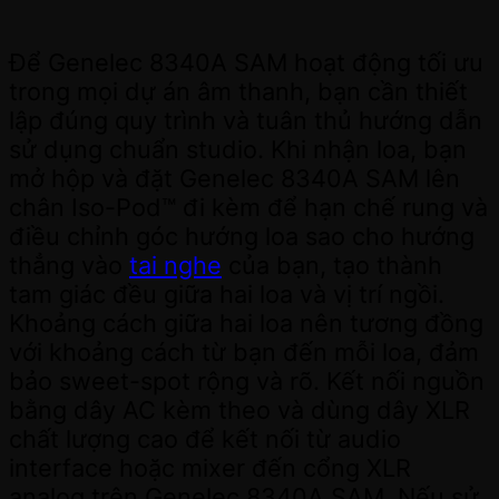
Để Genelec 8340A SAM hoạt động tối ưu
trong mọi dự án âm thanh, bạn cần thiết
lập đúng quy trình và tuân thủ hướng dẫn
sử dụng chuẩn studio. Khi nhận loa, bạn
mở hộp và đặt Genelec 8340A SAM lên
chân Iso-Pod™ đi kèm để hạn chế rung và
điều chỉnh góc hướng loa sao cho hướng
thẳng vào
tai nghe
của bạn, tạo thành
tam giác đều giữa hai loa và vị trí ngồi.
Khoảng cách giữa hai loa nên tương đồng
với khoảng cách từ bạn đến mỗi loa, đảm
bảo sweet-spot rộng và rõ. Kết nối nguồn
bằng dây AC kèm theo và dùng dây XLR
chất lượng cao để kết nối từ audio
interface hoặc mixer đến cổng XLR
analog trên Genelec 8340A SAM. Nếu sử