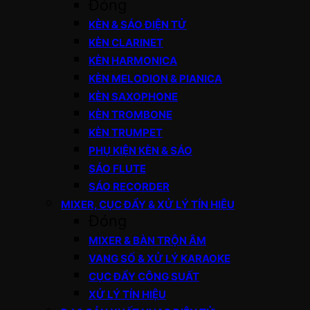
Đóng
KÈN & SÁO ĐIỆN TỬ
KÈN CLARINET
KÈN HARMONICA
KÈN MELODION & PIANICA
KÈN SAXOPHONE
KÈN TROMBONE
KÈN TRUMPET
PHỤ KIỆN KÈN & SÁO
SÁO FLUTE
SÁO RECORDER
MIXER, CỤC ĐẨY & XỬ LÝ TÍN HIỆU
Đóng
MIXER & BÀN TRỘN ÂM
VANG SỐ & XỬ LÝ KARAOKE
CỤC ĐẨY CÔNG SUẤT
XỬ LÝ TÍN HIỆU