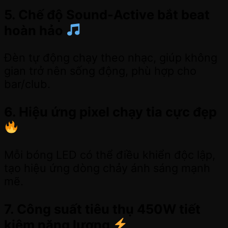
5. Chế độ Sound-Active bắt beat
hoàn hảo
Đèn tự động chạy theo nhạc, giúp không
gian trở nên sống động, phù hợp cho
bar/club.
6. Hiệu ứng pixel chạy tia cực đẹp
Mỗi bóng LED có thể điều khiển độc lập,
tạo hiệu ứng dòng chảy ánh sáng mạnh
mẽ.
7. Công suất tiêu thụ 450W tiết
kiệm năng lượng