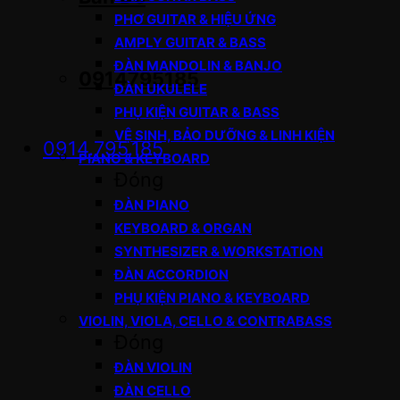
PHƠ GUITAR & HIỆU ỨNG
AMPLY GUITAR & BASS
ĐÀN MANDOLIN & BANJO
0914795185
ĐÀN UKULELE
PHỤ KIỆN GUITAR & BASS
VỆ SINH, BẢO DƯỠNG & LINH KIỆN
0914.795.185
PIANO & KEYBOARD
Đóng
ĐÀN PIANO
KEYBOARD & ORGAN
SYNTHESIZER & WORKSTATION
ĐÀN ACCORDION
PHỤ KIỆN PIANO & KEYBOARD
VIOLIN, VIOLA, CELLO & CONTRABASS
Đóng
ĐÀN VIOLIN
ĐÀN CELLO