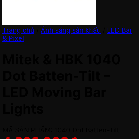
Trang chủ
/
Ánh sáng sân khấu
/
LED Bar
& Pixel
Mitek & HBK 1040
Dot Batten-Tilt –
LED Moving Bar
Lights
MÃ SẢN PHẨM: 1040 Dot Batten-Tilt