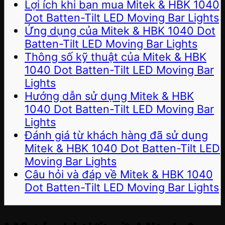
Lợi ích khi bạn mua Mitek & HBK 1040
Dot Batten-Tilt LED Moving Bar Lights
Ứng dụng của Mitek & HBK 1040 Dot
Batten-Tilt LED Moving Bar Lights
Thông số kỹ thuật của Mitek & HBK
1040 Dot Batten-Tilt LED Moving Bar
Lights
Hướng dẫn sử dụng Mitek & HBK
1040 Dot Batten-Tilt LED Moving Bar
Lights
Đánh giá từ khách hàng đã sử dụng
Mitek & HBK 1040 Dot Batten-Tilt LED
Moving Bar Lights
Câu hỏi và đáp về Mitek & HBK 1040
Dot Batten-Tilt LED Moving Bar Lights