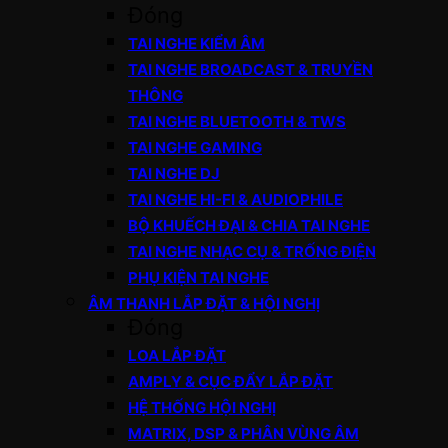
Đóng
TAI NGHE KIỂM ÂM
TAI NGHE BROADCAST & TRUYỀN
THÔNG
TAI NGHE BLUETOOTH & TWS
TAI NGHE GAMING
TAI NGHE DJ
TAI NGHE HI-FI & AUDIOPHILE
BỘ KHUẾCH ĐẠI & CHIA TAI NGHE
TAI NGHE NHẠC CỤ & TRỐNG ĐIỆN
PHỤ KIỆN TAI NGHE
ÂM THANH LẮP ĐẶT & HỘI NGHỊ
Đóng
LOA LẮP ĐẶT
AMPLY & CỤC ĐẨY LẮP ĐẶT
HỆ THỐNG HỘI NGHỊ
MATRIX, DSP & PHÂN VÙNG ÂM