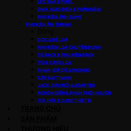
LED BAR & PIXEL
DMX, GIAO DIỆN & PHẦN MỀM
PHỤ KIỆN ÁNH SÁNG
PHỤ KIỆN ÂM THANH
Đóng
CỌC & ĐẾ LOA
PHỤ KIỆN LOA CHUYÊN DỤNG
TỦ RACK & PHỤ KIỆN RACK
TÚI & CASE LOA
CHÂN, GIÁ ĐỠ & RIGGING
CÁP ÂM THANH
JACK, ĐẦU NỐI & ADAPTER
NGUỒN ĐIỆN & PHÂN PHỐI NGUỒN
TÚI, HỘP & CASE THIẾT BỊ
TRANG CHỦ
SẢN PHẨM
THƯƠNG HIỆU