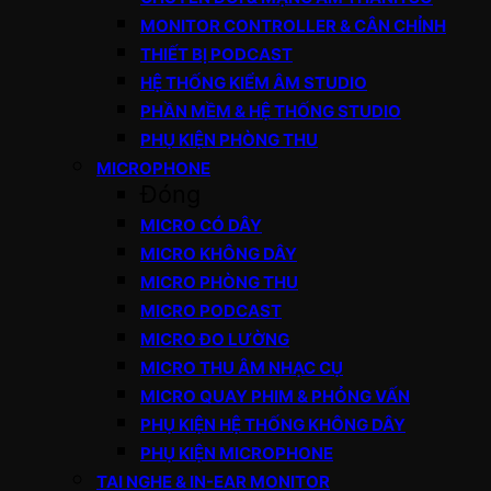
MONITOR CONTROLLER & CÂN CHỈNH
THIẾT BỊ PODCAST
HỆ THỐNG KIỂM ÂM STUDIO
PHẦN MỀM & HỆ THỐNG STUDIO
PHỤ KIỆN PHÒNG THU
MICROPHONE
Đóng
MICRO CÓ DÂY
MICRO KHÔNG DÂY
MICRO PHÒNG THU
MICRO PODCAST
MICRO ĐO LƯỜNG
MICRO THU ÂM NHẠC CỤ
MICRO QUAY PHIM & PHỎNG VẤN
PHỤ KIỆN HỆ THỐNG KHÔNG DÂY
PHỤ KIỆN MICROPHONE
TAI NGHE & IN-EAR MONITOR