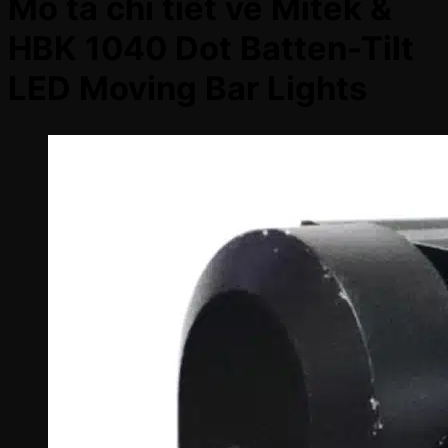
Mô tả chi tiết về Mitek &
HBK 1040 Dot Batten-Tilt
LED Moving Bar Lights