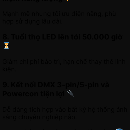
Mạnh mẽ nhưng tối ưu điện năng, phù
hợp sử dụng lâu dài.
8. Tuổi thọ LED lên tới 50.000 giờ
Giảm chi phí bảo trì, hạn chế thay thế linh
kiện.
9. Kết nối DMX 3-pin/5-pin và
Powercon tiện lợi
Dễ dàng tích hợp vào bất kỳ hệ thống ánh
sáng chuyên nghiệp nào.