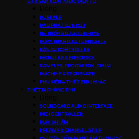
DJ & SẢN XUẤT NHẠC ĐIỆN TỬ
Đóng
DJ MIXER
ĐẦU PHÁT DJ & CDJ
HỆ THỐNG DJ ALL-IN-ONE
MÂM THAN DJ & TURNTABLE
BÀN DJ CONTROLLER
MODULAR & EURORACK
SAMPLER, GROOVEBOX, DRUM
MACHINE & SEQUENCER
PHỤ KIỆN & THIẾT BỊ DJ KHÁC
THIẾT BỊ PHÒNG THU
Đóng
SOUNDCARD AUDIO INTERFACE
MIDI CONTROLLER
MÁY GHI ÂM
PREAMP & CHANNEL STRIP
CHUYỂN ĐỔI & MẠNG ÂM THANH SỐ