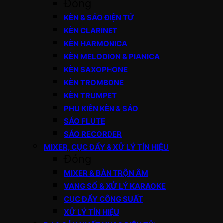
Đóng
KÈN & SÁO ĐIỆN TỬ
KÈN CLARINET
KÈN HARMONICA
KÈN MELODION & PIANICA
KÈN SAXOPHONE
KÈN TROMBONE
KÈN TRUMPET
PHỤ KIỆN KÈN & SÁO
SÁO FLUTE
SÁO RECORDER
MIXER, CỤC ĐẨY & XỬ LÝ TÍN HIỆU
Đóng
MIXER & BÀN TRỘN ÂM
VANG SỐ & XỬ LÝ KARAOKE
CỤC ĐẨY CÔNG SUẤT
XỬ LÝ TÍN HIỆU