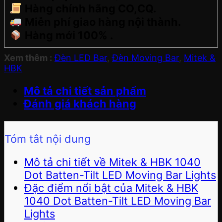
Hàng chính hãng CO,CQ.
Miễn phí giao hàng nội thành.
Hàng mới 100% .
Xem thêm :
Đèn LED Bar
,
Đèn Moving Bar
,
Mitek &
HBK
Mô tả chi tiết sản phẩm
Đánh giá khách hàng
Tóm tắt nội dung
Mô tả chi tiết về Mitek & HBK 1040
Dot Batten-Tilt LED Moving Bar Lights
Đặc điểm nổi bật của Mitek & HBK
1040 Dot Batten-Tilt LED Moving Bar
Lights