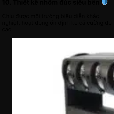
10. Thiết kế nhôm đúc siêu bền
Chịu được môi trường biểu diễn khắc
nghiệt, hoạt động ổn định kể cả cường độ
cao.