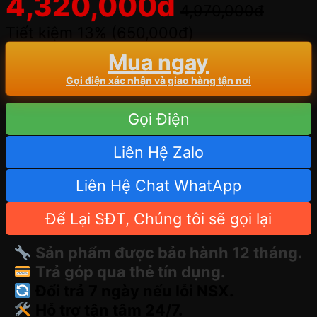
4,320,000
đ
4,970,000
đ
Tiết kiệm 13% (
650,000
đ
)
Mua ngay
Gọi điện xác nhận và giao hàng tận nơi
Gọi Điện
Liên Hệ Zalo
Liên Hệ Chat WhatApp
Để Lại SĐT, Chúng tôi sẽ gọi lại
Sản phẩm được bảo hành 12 tháng.
Trả góp qua thẻ tín dụng.
Đổi trả 7 ngày nếu lỗi NSX.
Hỗ trợ tận tâm 24/7.