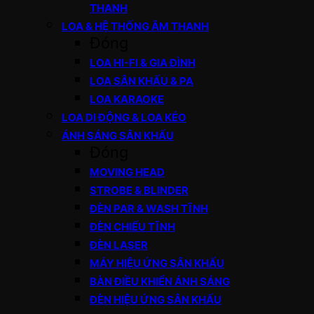
THANH
LOA & HỆ THỐNG ÂM THANH
Đóng
LOA HI-FI & GIA ĐÌNH
LOA SÂN KHẤU & PA
LOA KARAOKE
LOA DI ĐỘNG & LOA KÉO
ÁNH SÁNG SÂN KHẤU
Đóng
MOVING HEAD
STROBE & BLINDER
ĐÈN PAR & WASH TĨNH
ĐÈN CHIẾU TĨNH
ĐÈN LASER
MÁY HIỆU ỨNG SÂN KHẤU
BÀN ĐIỀU KHIỂN ÁNH SÁNG
ĐÈN HIỆU ỨNG SÂN KHẤU