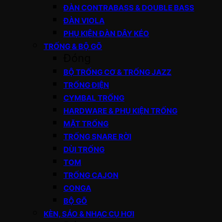
ĐÀN CONTRABASS & DOUBLE BASS
ĐÀN VIOLA
PHỤ KIỆN ĐÀN DÂY KÉO
TRỐNG & BỘ GÕ
Đóng
BỘ TRỐNG CƠ & TRỐNG JAZZ
TRỐNG ĐIỆN
CYMBAL TRỐNG
HARDWARE & PHỤ KIỆN TRỐNG
MẶT TRỐNG
TRỐNG SNARE RỜI
DÙI TRỐNG
TOM
TRỐNG CAJON
CONGA
BỘ GÕ
KÈN, SÁO & NHẠC CỤ HƠI