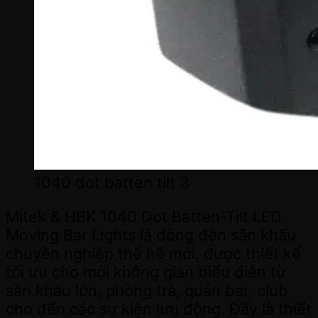
1040 dot batten tilt 3
Mitek & HBK 1040 Dot Batten-Tilt LED
Moving Bar Lights là dòng đèn sân khấu
chuyên nghiệp thế hệ mới, được thiết kế
tối ưu cho mọi không gian biểu diễn từ
sân khấu lớn, phòng trà, quán bar, club
cho đến các sự kiện lưu động. Đây là thiết