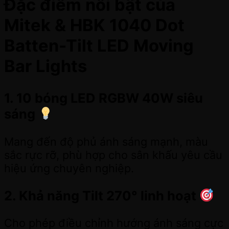
Đặc điểm nổi bật của
Mitek & HBK 1040 Dot
Batten-Tilt LED Moving
Bar Lights
1. 10 bóng LED RGBW 40W siêu
sáng
Mang đến độ phủ ánh sáng mạnh, màu
sắc rực rỡ, phù hợp cho sân khấu yêu cầu
hiệu ứng chuyên nghiệp.
2. Khả năng Tilt 270° linh hoạt
Cho phép điều chỉnh hướng ánh sáng cực