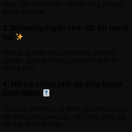
rộng, tạo điểm nhấn và hiệu ứng chuyển
động đẹp mắt.
3. Dimming tuyến tính 32-bit mượt
mà
Hiệu ứng fade màu mềm mại, chuyên
nghiệp, giúp ánh sáng chuyển cảnh ấn
tượng hơn.
4. Hỗ trợ nhiều chế độ điều khiển
DMX/RDM
Tích hợp DMX512 và RDM giúp tối ưu cho
hệ thống ánh sáng lớn, dễ dàng đồng bộ
với các thiết bị khác.