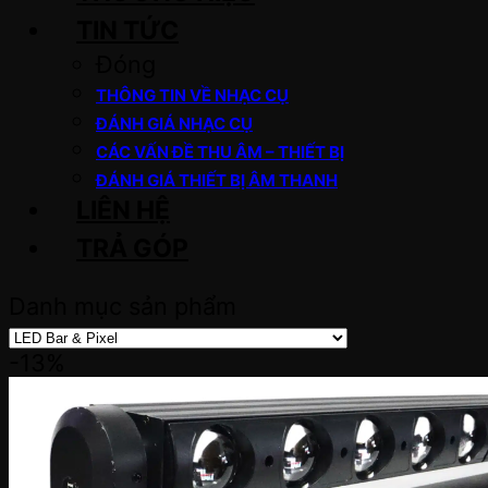
TIN TỨC
Đóng
THÔNG TIN VỀ NHẠC CỤ
ĐÁNH GIÁ NHẠC CỤ
CÁC VẤN ĐỀ THU ÂM – THIẾT BỊ
ĐÁNH GIÁ THIẾT BỊ ÂM THANH
LIÊN HỆ
TRẢ GÓP
Danh mục sản phẩm
-13%