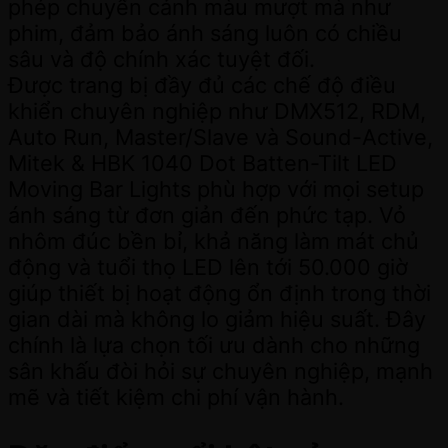
phép chuyển cảnh màu mượt mà như
phim, đảm bảo ánh sáng luôn có chiều
sâu và độ chính xác tuyệt đối.
Được trang bị đầy đủ các chế độ điều
khiển chuyên nghiệp như DMX512, RDM,
Auto Run, Master/Slave và Sound-Active,
Mitek & HBK 1040 Dot Batten-Tilt LED
Moving Bar Lights phù hợp với mọi setup
ánh sáng từ đơn giản đến phức tạp. Vỏ
nhôm đúc bền bỉ, khả năng làm mát chủ
động và tuổi thọ LED lên tới 50.000 giờ
giúp thiết bị hoạt động ổn định trong thời
gian dài mà không lo giảm hiệu suất. Đây
chính là lựa chọn tối ưu dành cho những
sân khấu đòi hỏi sự chuyên nghiệp, mạnh
mẽ và tiết kiệm chi phí vận hành.