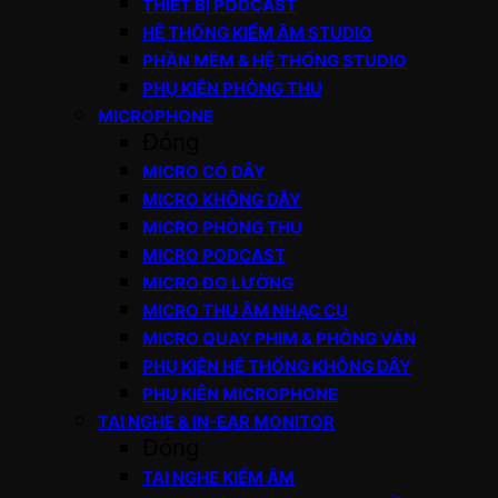
THIẾT BỊ PODCAST
HỆ THỐNG KIỂM ÂM STUDIO
PHẦN MỀM & HỆ THỐNG STUDIO
PHỤ KIỆN PHÒNG THU
MICROPHONE
Đóng
MICRO CÓ DÂY
MICRO KHÔNG DÂY
MICRO PHÒNG THU
MICRO PODCAST
MICRO ĐO LƯỜNG
MICRO THU ÂM NHẠC CỤ
MICRO QUAY PHIM & PHỎNG VẤN
PHỤ KIỆN HỆ THỐNG KHÔNG DÂY
PHỤ KIỆN MICROPHONE
TAI NGHE & IN-EAR MONITOR
Đóng
TAI NGHE KIỂM ÂM