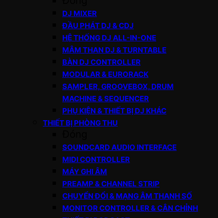
Đóng
DJ MIXER
ĐẦU PHÁT DJ & CDJ
HỆ THỐNG DJ ALL-IN-ONE
MÂM THAN DJ & TURNTABLE
BÀN DJ CONTROLLER
MODULAR & EURORACK
SAMPLER, GROOVEBOX, DRUM
MACHINE & SEQUENCER
PHỤ KIỆN & THIẾT BỊ DJ KHÁC
THIẾT BỊ PHÒNG THU
Đóng
SOUNDCARD AUDIO INTERFACE
MIDI CONTROLLER
MÁY GHI ÂM
PREAMP & CHANNEL STRIP
CHUYỂN ĐỔI & MẠNG ÂM THANH SỐ
MONITOR CONTROLLER & CÂN CHỈNH