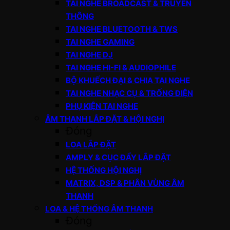
TAI NGHE BROADCAST & TRUYỀN
THÔNG
TAI NGHE BLUETOOTH & TWS
TAI NGHE GAMING
TAI NGHE DJ
TAI NGHE HI-FI & AUDIOPHILE
BỘ KHUẾCH ĐẠI & CHIA TAI NGHE
TAI NGHE NHẠC CỤ & TRỐNG ĐIỆN
PHỤ KIỆN TAI NGHE
ÂM THANH LẮP ĐẶT & HỘI NGHỊ
Đóng
LOA LẮP ĐẶT
AMPLY & CỤC ĐẨY LẮP ĐẶT
HỆ THỐNG HỘI NGHỊ
MATRIX, DSP & PHÂN VÙNG ÂM
THANH
LOA & HỆ THỐNG ÂM THANH
Đóng