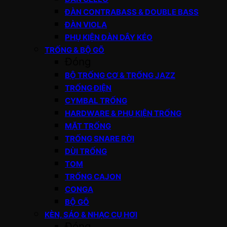
ĐÀN CONTRABASS & DOUBLE BASS
ĐÀN VIOLA
PHỤ KIỆN ĐÀN DÂY KÉO
TRỐNG & BỘ GÕ
Đóng
BỘ TRỐNG CƠ & TRỐNG JAZZ
TRỐNG ĐIỆN
CYMBAL TRỐNG
HARDWARE & PHỤ KIỆN TRỐNG
MẶT TRỐNG
TRỐNG SNARE RỜI
DÙI TRỐNG
TOM
TRỐNG CAJON
CONGA
BỘ GÕ
KÈN, SÁO & NHẠC CỤ HƠI
Đóng