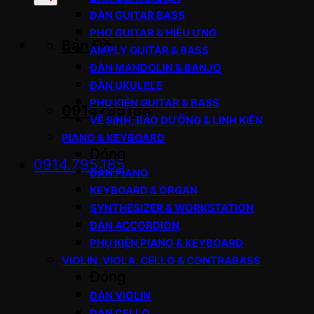
sản
ĐÀN GUITAR BASS
phẩm
PHƠ GUITAR & HIỆU ỨNG
Bản Đồ
AMPLY GUITAR & BASS
ĐÀN MANDOLIN & BANJO
ĐÀN UKULELE
PHỤ KIỆN GUITAR & BASS
0914795185
VỆ SINH, BẢO DƯỠNG & LINH KIỆN
PIANO & KEYBOARD
Đóng
0914.795.185
ĐÀN PIANO
KEYBOARD & ORGAN
SYNTHESIZER & WORKSTATION
ĐÀN ACCORDION
PHỤ KIỆN PIANO & KEYBOARD
VIOLIN, VIOLA, CELLO & CONTRABASS
Đóng
ĐÀN VIOLIN
ĐÀN CELLO