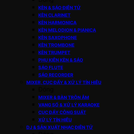
KÈN & SÁO ĐIỆN TỬ
KÈN CLARINET
KÈN HARMONICA
KÈN MELODION & PIANICA
KÈN SAXOPHONE
KÈN TROMBONE
KÈN TRUMPET
PHỤ KIỆN KÈN & SÁO
SÁO FLUTE
SÁO RECORDER
MIXER, CỤC ĐẨY & XỬ LÝ TÍN HIỆU
Đóng
MIXER & BÀN TRỘN ÂM
VANG SỐ & XỬ LÝ KARAOKE
CỤC ĐẨY CÔNG SUẤT
XỬ LÝ TÍN HIỆU
DJ & SẢN XUẤT NHẠC ĐIỆN TỬ