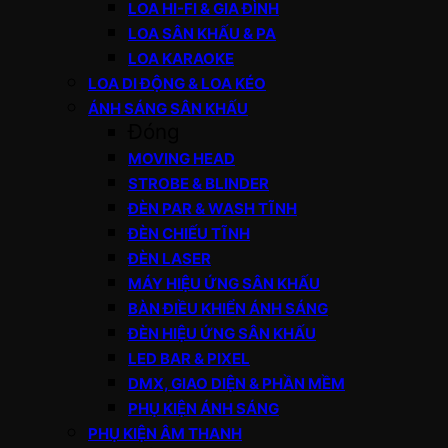
LOA HI-FI & GIA ĐÌNH
LOA SÂN KHẤU & PA
LOA KARAOKE
LOA DI ĐỘNG & LOA KÉO
ÁNH SÁNG SÂN KHẤU
Đóng
MOVING HEAD
STROBE & BLINDER
ĐÈN PAR & WASH TĨNH
ĐÈN CHIẾU TĨNH
ĐÈN LASER
MÁY HIỆU ỨNG SÂN KHẤU
BÀN ĐIỀU KHIỂN ÁNH SÁNG
ĐÈN HIỆU ỨNG SÂN KHẤU
LED BAR & PIXEL
DMX, GIAO DIỆN & PHẦN MỀM
PHỤ KIỆN ÁNH SÁNG
PHỤ KIỆN ÂM THANH