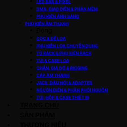
LED BAR & PIXEL
DMX, GIAO DIỆN & PHẦN MỀM
PHỤ KIỆN ÁNH SÁNG
PHỤ KIỆN ÂM THANH
Đóng
CỌC & ĐẾ LOA
PHỤ KIỆN LOA CHUYÊN DỤNG
TỦ RACK & PHỤ KIỆN RACK
TÚI & CASE LOA
CHÂN, GIÁ ĐỠ & RIGGING
CÁP ÂM THANH
JACK, ĐẦU NỐI & ADAPTER
NGUỒN ĐIỆN & PHÂN PHỐI NGUỒN
TÚI, HỘP & CASE THIẾT BỊ
TRANG CHỦ
SẢN PHẨM
THƯƠNG HIỆU