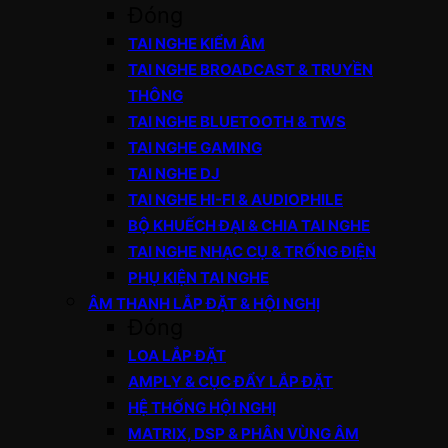
Đóng
TAI NGHE KIỂM ÂM
TAI NGHE BROADCAST & TRUYỀN
THÔNG
TAI NGHE BLUETOOTH & TWS
TAI NGHE GAMING
TAI NGHE DJ
TAI NGHE HI-FI & AUDIOPHILE
BỘ KHUẾCH ĐẠI & CHIA TAI NGHE
TAI NGHE NHẠC CỤ & TRỐNG ĐIỆN
PHỤ KIỆN TAI NGHE
ÂM THANH LẮP ĐẶT & HỘI NGHỊ
Đóng
LOA LẮP ĐẶT
AMPLY & CỤC ĐẨY LẮP ĐẶT
HỆ THỐNG HỘI NGHỊ
MATRIX, DSP & PHÂN VÙNG ÂM