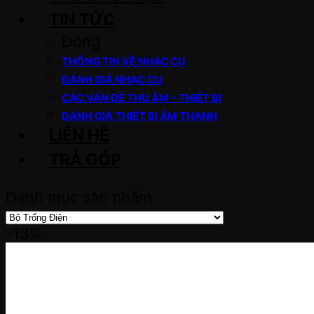
TIN TỨC
Đóng
THÔNG TIN VỀ NHẠC CỤ
ĐÁNH GIÁ NHẠC CỤ
CÁC VẤN ĐỀ THU ÂM – THIẾT BỊ
ĐÁNH GIÁ THIẾT BỊ ÂM THANH
LIÊN HỆ
TRẢ GÓP
Danh mục sản phẩm
-13%