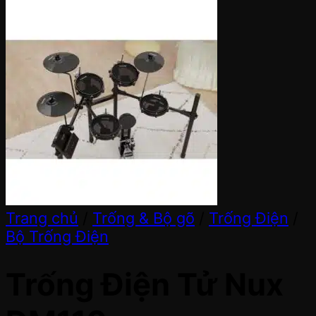
Trang chủ
/
Trống & Bộ gõ
/
Trống Điện
/
Bộ Trống Điện
Trống Điện Tử Nux