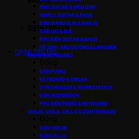
PHƠ GUITAR & HIỆU ỨNG
AMPLY GUITAR & BASS
ĐÀN MANDOLIN & BANJO
0914795185
ĐÀN UKULELE
PHỤ KIỆN GUITAR & BASS
VỆ SINH, BẢO DƯỠNG & LINH KIỆN
0914.795.185
PIANO & KEYBOARD
Đóng
ĐÀN PIANO
KEYBOARD & ORGAN
SYNTHESIZER & WORKSTATION
ĐÀN ACCORDION
PHỤ KIỆN PIANO & KEYBOARD
VIOLIN, VIOLA, CELLO & CONTRABASS
Đóng
ĐÀN VIOLIN
ĐÀN CELLO