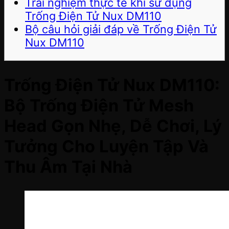
Trải nghiệm thực tế khi sử dụng
Trống Điện Tử Nux DM110
Bộ câu hỏi giải đáp về Trống Điện Tử
Nux DM110
Trống Điện Tử Nux DM110:
Bộ Trống Điện Tử Mesh
Head Gọn Nhẹ, Dễ Chơi, Lý
Tưởng Cho Luyện Tập Và
Thu Âm Tại Nhà