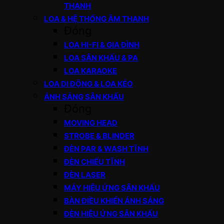
THANH
LOA & HỆ THỐNG ÂM THANH
Đóng
LOA HI-FI & GIA ĐÌNH
LOA SÂN KHẤU & PA
LOA KARAOKE
LOA DI ĐỘNG & LOA KÉO
ÁNH SÁNG SÂN KHẤU
Đóng
MOVING HEAD
STROBE & BLINDER
ĐÈN PAR & WASH TĨNH
ĐÈN CHIẾU TĨNH
ĐÈN LASER
MÁY HIỆU ỨNG SÂN KHẤU
BÀN ĐIỀU KHIỂN ÁNH SÁNG
ĐÈN HIỆU ỨNG SÂN KHẤU