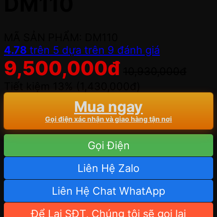
DM110
MÃ SẢN PHẨM: DM110
4.78
trên 5 dựa trên
9
đánh giá
9,500,000
đ
10,930,000
đ
Tiết kiệm 13% (
1,430,000
đ
)
Mua ngay
Gọi điện xác nhận và giao hàng tận nơi
Gọi Điện
Liên Hệ Zalo
Liên Hệ Chat WhatApp
Để Lại SĐT, Chúng tôi sẽ gọi lại