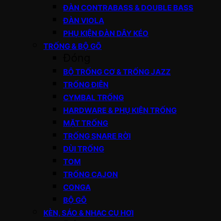
ĐÀN CONTRABASS & DOUBLE BASS
ĐÀN VIOLA
PHỤ KIỆN ĐÀN DÂY KÉO
TRỐNG & BỘ GÕ
Đóng
BỘ TRỐNG CƠ & TRỐNG JAZZ
TRỐNG ĐIỆN
CYMBAL TRỐNG
HARDWARE & PHỤ KIỆN TRỐNG
MẶT TRỐNG
TRỐNG SNARE RỜI
DÙI TRỐNG
TOM
TRỐNG CAJON
CONGA
BỘ GÕ
KÈN, SÁO & NHẠC CỤ HƠI