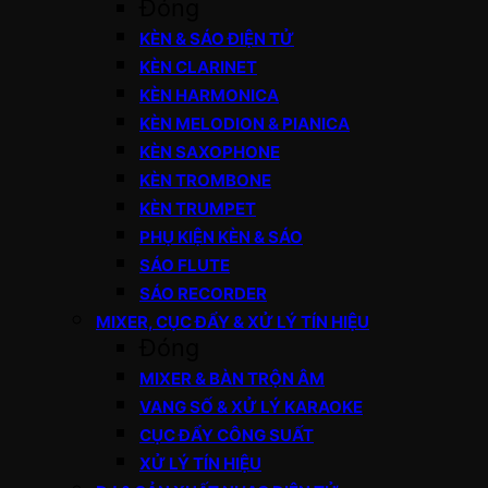
Đóng
KÈN & SÁO ĐIỆN TỬ
KÈN CLARINET
KÈN HARMONICA
KÈN MELODION & PIANICA
KÈN SAXOPHONE
KÈN TROMBONE
KÈN TRUMPET
PHỤ KIỆN KÈN & SÁO
SÁO FLUTE
SÁO RECORDER
MIXER, CỤC ĐẨY & XỬ LÝ TÍN HIỆU
Đóng
MIXER & BÀN TRỘN ÂM
VANG SỐ & XỬ LÝ KARAOKE
CỤC ĐẨY CÔNG SUẤT
XỬ LÝ TÍN HIỆU