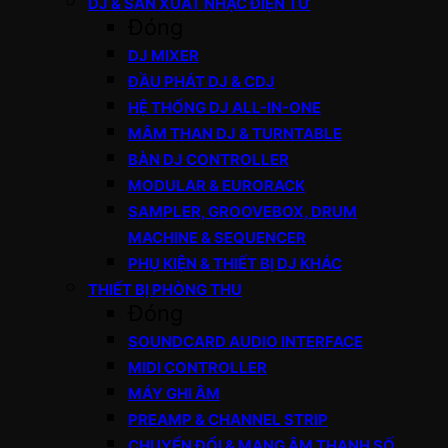
DJ & SẢN XUẤT NHẠC ĐIỆN TỬ
Đóng
DJ MIXER
ĐẦU PHÁT DJ & CDJ
HỆ THỐNG DJ ALL-IN-ONE
MÂM THAN DJ & TURNTABLE
BÀN DJ CONTROLLER
MODULAR & EURORACK
SAMPLER, GROOVEBOX, DRUM
MACHINE & SEQUENCER
PHỤ KIỆN & THIẾT BỊ DJ KHÁC
THIẾT BỊ PHÒNG THU
Đóng
SOUNDCARD AUDIO INTERFACE
MIDI CONTROLLER
MÁY GHI ÂM
PREAMP & CHANNEL STRIP
CHUYỂN ĐỔI & MẠNG ÂM THANH SỐ