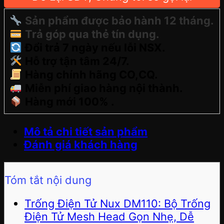
Sản phẩm được bảo hành 12 tháng.
Trả góp qua thẻ tín dụng.
Đổi trả 7 ngày nếu lỗi NSX.
Hỗ trợ tận tâm 24/7.
Hàng chính hãng CO,CQ.
Miễn phí giao hàng nội thành.
Hàng mới 100% .
Mô tả chi tiết sản phẩm
Đánh giá khách hàng
Tóm tắt nội dung
Trống Điện Tử Nux DM110: Bộ Trống
Điện Tử Mesh Head Gọn Nhẹ, Dễ