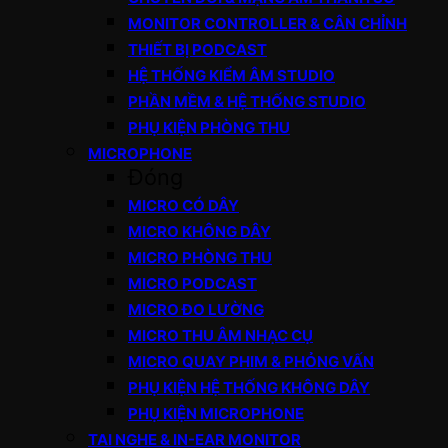
MONITOR CONTROLLER & CÂN CHỈNH
THIẾT BỊ PODCAST
HỆ THỐNG KIỂM ÂM STUDIO
PHẦN MỀM & HỆ THỐNG STUDIO
PHỤ KIỆN PHÒNG THU
MICROPHONE
Đóng
MICRO CÓ DÂY
MICRO KHÔNG DÂY
MICRO PHÒNG THU
MICRO PODCAST
MICRO ĐO LƯỜNG
MICRO THU ÂM NHẠC CỤ
MICRO QUAY PHIM & PHỎNG VẤN
PHỤ KIỆN HỆ THỐNG KHÔNG DÂY
PHỤ KIỆN MICROPHONE
TAI NGHE & IN-EAR MONITOR