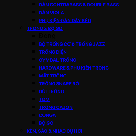
ĐÀN CONTRABASS & DOUBLE BASS
ĐÀN VIOLA
PHỤ KIỆN ĐÀN DÂY KÉO
TRỐNG & BỘ GÕ
Đóng
BỘ TRỐNG CƠ & TRỐNG JAZZ
TRỐNG ĐIỆN
CYMBAL TRỐNG
HARDWARE & PHỤ KIỆN TRỐNG
MẶT TRỐNG
TRỐNG SNARE RỜI
DÙI TRỐNG
TOM
TRỐNG CAJON
CONGA
BỘ GÕ
KÈN, SÁO & NHẠC CỤ HƠI