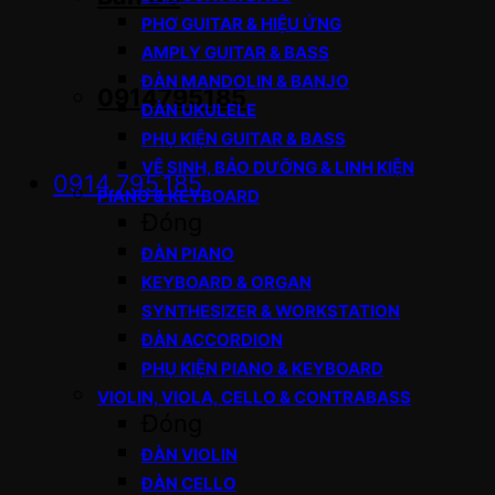
PHƠ GUITAR & HIỆU ỨNG
AMPLY GUITAR & BASS
ĐÀN MANDOLIN & BANJO
0914795185
ĐÀN UKULELE
PHỤ KIỆN GUITAR & BASS
VỆ SINH, BẢO DƯỠNG & LINH KIỆN
0914.795.185
PIANO & KEYBOARD
Đóng
ĐÀN PIANO
KEYBOARD & ORGAN
SYNTHESIZER & WORKSTATION
ĐÀN ACCORDION
PHỤ KIỆN PIANO & KEYBOARD
VIOLIN, VIOLA, CELLO & CONTRABASS
Đóng
ĐÀN VIOLIN
ĐÀN CELLO