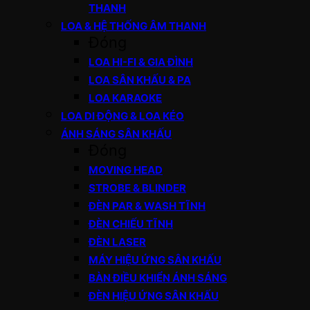
THANH
LOA & HỆ THỐNG ÂM THANH
Đóng
LOA HI-FI & GIA ĐÌNH
LOA SÂN KHẤU & PA
LOA KARAOKE
LOA DI ĐỘNG & LOA KÉO
ÁNH SÁNG SÂN KHẤU
Đóng
MOVING HEAD
STROBE & BLINDER
ĐÈN PAR & WASH TĨNH
ĐÈN CHIẾU TĨNH
ĐÈN LASER
MÁY HIỆU ỨNG SÂN KHẤU
BÀN ĐIỀU KHIỂN ÁNH SÁNG
ĐÈN HIỆU ỨNG SÂN KHẤU