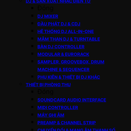
DJ & SẢN XUẤT NHẠC ĐIỆN TỬ
Đóng
DJ MIXER
ĐẦU PHÁT DJ & CDJ
HỆ THỐNG DJ ALL-IN-ONE
MÂM THAN DJ & TURNTABLE
BÀN DJ CONTROLLER
MODULAR & EURORACK
SAMPLER, GROOVEBOX, DRUM
MACHINE & SEQUENCER
PHỤ KIỆN & THIẾT BỊ DJ KHÁC
THIẾT BỊ PHÒNG THU
Đóng
SOUNDCARD AUDIO INTERFACE
MIDI CONTROLLER
MÁY GHI ÂM
PREAMP & CHANNEL STRIP
CHUYỂN ĐỔI & MẠNG ÂM THANH SỐ