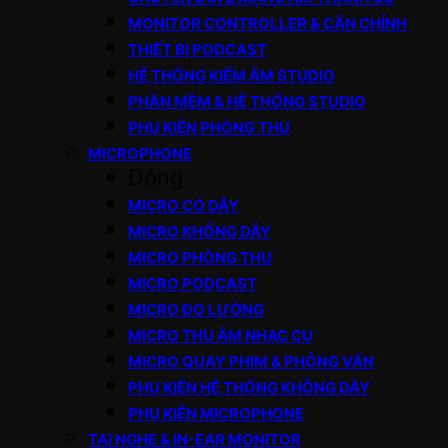
MONITOR CONTROLLER & CÂN CHỈNH
THIẾT BỊ PODCAST
HỆ THỐNG KIỂM ÂM STUDIO
PHẦN MỀM & HỆ THỐNG STUDIO
PHỤ KIỆN PHÒNG THU
MICROPHONE
Đóng
MICRO CÓ DÂY
MICRO KHÔNG DÂY
MICRO PHÒNG THU
MICRO PODCAST
MICRO ĐO LƯỜNG
MICRO THU ÂM NHẠC CỤ
MICRO QUAY PHIM & PHỎNG VẤN
PHỤ KIỆN HỆ THỐNG KHÔNG DÂY
PHỤ KIỆN MICROPHONE
TAI NGHE & IN-EAR MONITOR