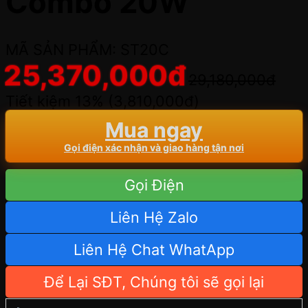
Combo 20W
MÃ SẢN PHẨM: ST20C
25,370,000
đ
29,180,000
đ
Tiết kiệm 13% (
3,810,000
đ
)
Mua ngay
Gọi điện xác nhận và giao hàng tận nơi
Gọi Điện
Liên Hệ Zalo
Liên Hệ Chat WhatApp
Để Lại SĐT, Chúng tôi sẽ gọi lại