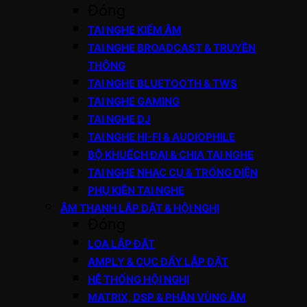
Đóng
TAI NGHE KIỂM ÂM
TAI NGHE BROADCAST & TRUYỀN
THÔNG
TAI NGHE BLUETOOTH & TWS
TAI NGHE GAMING
TAI NGHE DJ
TAI NGHE HI-FI & AUDIOPHILE
BỘ KHUẾCH ĐẠI & CHIA TAI NGHE
TAI NGHE NHẠC CỤ & TRỐNG ĐIỆN
PHỤ KIỆN TAI NGHE
ÂM THANH LẮP ĐẶT & HỘI NGHỊ
Đóng
LOA LẮP ĐẶT
AMPLY & CỤC ĐẨY LẮP ĐẶT
HỆ THỐNG HỘI NGHỊ
MATRIX, DSP & PHÂN VÙNG ÂM