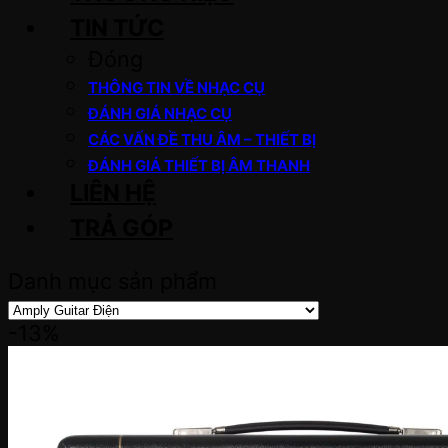
TIN TỨC
Đóng
THÔNG TIN VỀ NHẠC CỤ
ĐÁNH GIÁ NHẠC CỤ
CÁC VẤN ĐỀ THU ÂM – THIẾT BỊ
ĐÁNH GIÁ THIẾT BỊ ÂM THANH
LIÊN HỆ
TRẢ GÓP
Danh mục sản phẩm
-13%