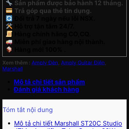
Sản phẩm được bảo hành 12 tháng.
Trả góp qua thẻ tín dụng.
Đổi trả 7 ngày nếu lỗi NSX.
Hỗ trợ tận tâm 24/7.
Hàng chính hãng CO,CQ.
Miễn phí giao hàng nội thành.
Hàng mới 100% .
Xem thêm :
Amply Đèn
,
Amply Guitar Điện
,
Marshall
Mô tả chi tiết sản phẩm
Đánh giá khách hàng
Tóm tắt nội dung
Mô tả chi tiết Marshall ST20C Studio