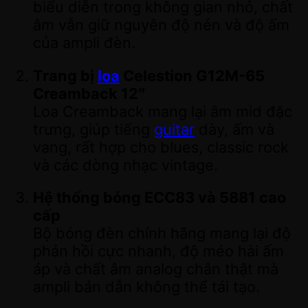
biểu diễn trong không gian nhỏ, chất
âm vẫn giữ nguyên độ nén và độ ấm
của ampli đèn.
Trang bị
loa
Celestion G12M-65
Creamback 12″
Loa Creamback mang lại âm mid đặc
trưng, giúp tiếng
guitar
dày, ấm và
vang, rất hợp cho blues, classic rock
và các dòng nhạc vintage.
Hệ thống bóng ECC83 và 5881 cao
cấp
Bộ bóng đèn chính hãng mang lại độ
phản hồi cực nhanh, độ méo hài ấm
áp và chất âm analog chân thật mà
ampli bán dẫn không thể tái tạo.