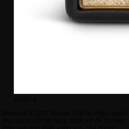
st20c 4
Marshall ST20C Studio JTM là chiếc ampli
đèn combo 20W được thiết kế để tái hiện
trọn vẹn tinh thần vàng son của dòng