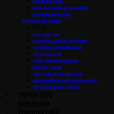
LED BAR & PIXEL
DMX, GIAO DIỆN & PHẦN MỀM
PHỤ KIỆN ÁNH SÁNG
PHỤ KIỆN ÂM THANH
Đóng
CỌC & ĐẾ LOA
PHỤ KIỆN LOA CHUYÊN DỤNG
TỦ RACK & PHỤ KIỆN RACK
TÚI & CASE LOA
CHÂN, GIÁ ĐỠ & RIGGING
CÁP ÂM THANH
JACK, ĐẦU NỐI & ADAPTER
NGUỒN ĐIỆN & PHÂN PHỐI NGUỒN
TÚI, HỘP & CASE THIẾT BỊ
TRANG CHỦ
SẢN PHẨM
THƯƠNG HIỆU