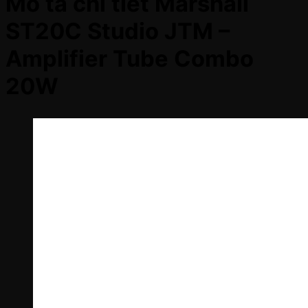
Mô tả chi tiết Marshall
ST20C Studio JTM –
Amplifier Tube Combo
20W