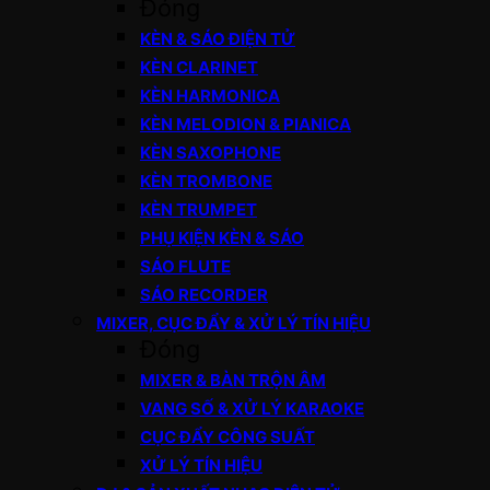
Đóng
KÈN & SÁO ĐIỆN TỬ
KÈN CLARINET
KÈN HARMONICA
KÈN MELODION & PIANICA
KÈN SAXOPHONE
KÈN TROMBONE
KÈN TRUMPET
PHỤ KIỆN KÈN & SÁO
SÁO FLUTE
SÁO RECORDER
MIXER, CỤC ĐẨY & XỬ LÝ TÍN HIỆU
Đóng
MIXER & BÀN TRỘN ÂM
VANG SỐ & XỬ LÝ KARAOKE
CỤC ĐẨY CÔNG SUẤT
XỬ LÝ TÍN HIỆU