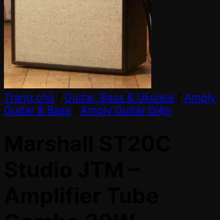
Trang chủ
/
Guitar, Bass & Ukulele
/
Amply
Guitar & Bass
/
Amply Guitar Điện
Marshall ST20C
Studio JTM –
Amplifier Tube