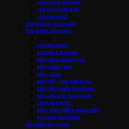
LOA HI-FI & GIA ĐÌNH
LOA SÂN KHẤU & PA
LOA KARAOKE
LOA DI ĐỘNG & LOA KÉO
ÁNH SÁNG SÂN KHẤU
Đóng
MOVING HEAD
STROBE & BLINDER
ĐÈN PAR & WASH TĨNH
ĐÈN CHIẾU TĨNH
ĐÈN LASER
MÁY HIỆU ỨNG SÂN KHẤU
BÀN ĐIỀU KHIỂN ÁNH SÁNG
ĐÈN HIỆU ỨNG SÂN KHẤU
LED BAR & PIXEL
DMX, GIAO DIỆN & PHẦN MỀM
PHỤ KIỆN ÁNH SÁNG
PHỤ KIỆN ÂM THANH