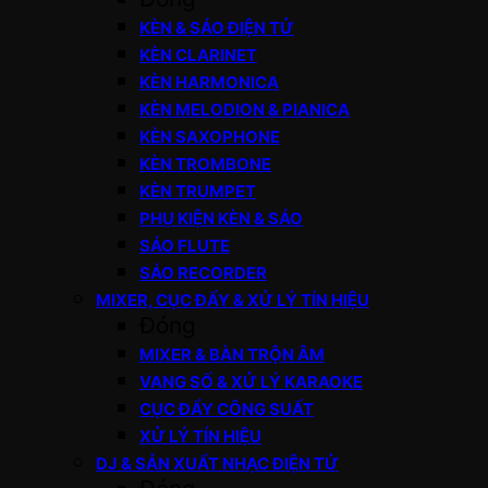
KÈN & SÁO ĐIỆN TỬ
KÈN CLARINET
KÈN HARMONICA
KÈN MELODION & PIANICA
KÈN SAXOPHONE
KÈN TROMBONE
KÈN TRUMPET
PHỤ KIỆN KÈN & SÁO
SÁO FLUTE
SÁO RECORDER
MIXER, CỤC ĐẨY & XỬ LÝ TÍN HIỆU
Đóng
MIXER & BÀN TRỘN ÂM
VANG SỐ & XỬ LÝ KARAOKE
CỤC ĐẨY CÔNG SUẤT
XỬ LÝ TÍN HIỆU
DJ & SẢN XUẤT NHẠC ĐIỆN TỬ