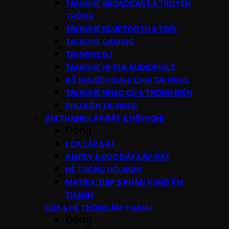
TAI NGHE BROADCAST & TRUYỀN
THÔNG
TAI NGHE BLUETOOTH & TWS
TAI NGHE GAMING
TAI NGHE DJ
TAI NGHE HI-FI & AUDIOPHILE
BỘ KHUẾCH ĐẠI & CHIA TAI NGHE
TAI NGHE NHẠC CỤ & TRỐNG ĐIỆN
PHỤ KIỆN TAI NGHE
ÂM THANH LẮP ĐẶT & HỘI NGHỊ
Đóng
LOA LẮP ĐẶT
AMPLY & CỤC ĐẨY LẮP ĐẶT
HỆ THỐNG HỘI NGHỊ
MATRIX, DSP & PHÂN VÙNG ÂM
THANH
LOA & HỆ THỐNG ÂM THANH
Đóng