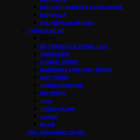
ĐÀN CONTRABASS & DOUBLE BASS
ĐÀN VIOLA
PHỤ KIỆN ĐÀN DÂY KÉO
TRỐNG & BỘ GÕ
Đóng
BỘ TRỐNG CƠ & TRỐNG JAZZ
TRỐNG ĐIỆN
CYMBAL TRỐNG
HARDWARE & PHỤ KIỆN TRỐNG
MẶT TRỐNG
TRỐNG SNARE RỜI
DÙI TRỐNG
TOM
TRỐNG CAJON
CONGA
BỘ GÕ
KÈN, SÁO & NHẠC CỤ HƠI
Đóng