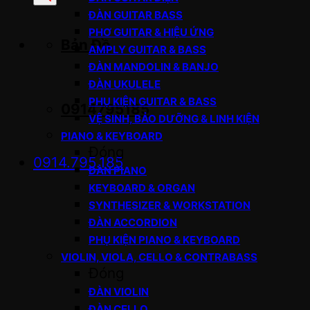
sản
ĐÀN GUITAR BASS
phẩm
PHƠ GUITAR & HIỆU ỨNG
Bản Đồ
AMPLY GUITAR & BASS
ĐÀN MANDOLIN & BANJO
ĐÀN UKULELE
PHỤ KIỆN GUITAR & BASS
0914795185
VỆ SINH, BẢO DƯỠNG & LINH KIỆN
PIANO & KEYBOARD
Đóng
0914.795.185
ĐÀN PIANO
KEYBOARD & ORGAN
SYNTHESIZER & WORKSTATION
ĐÀN ACCORDION
PHỤ KIỆN PIANO & KEYBOARD
VIOLIN, VIOLA, CELLO & CONTRABASS
Đóng
ĐÀN VIOLIN
ĐÀN CELLO