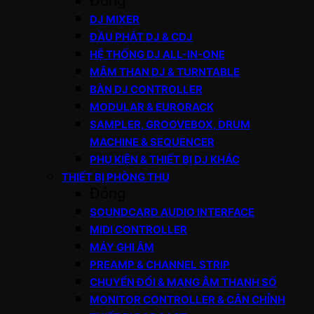
Đóng
DJ MIXER
ĐẦU PHÁT DJ & CDJ
HỆ THỐNG DJ ALL-IN-ONE
MÂM THAN DJ & TURNTABLE
BÀN DJ CONTROLLER
MODULAR & EURORACK
SAMPLER, GROOVEBOX, DRUM
MACHINE & SEQUENCER
PHỤ KIỆN & THIẾT BỊ DJ KHÁC
THIẾT BỊ PHÒNG THU
Đóng
SOUNDCARD AUDIO INTERFACE
MIDI CONTROLLER
MÁY GHI ÂM
PREAMP & CHANNEL STRIP
CHUYỂN ĐỔI & MẠNG ÂM THANH SỐ
MONITOR CONTROLLER & CÂN CHỈNH