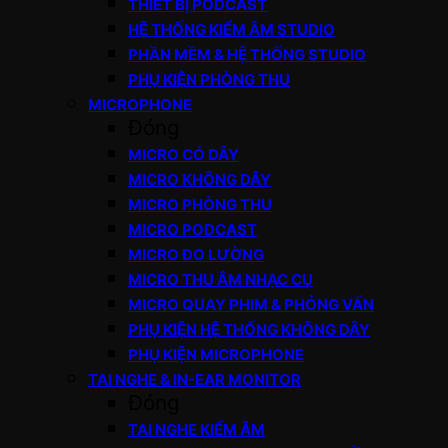
THIẾT BỊ PODCAST
HỆ THỐNG KIỂM ÂM STUDIO
PHẦN MỀM & HỆ THỐNG STUDIO
PHỤ KIỆN PHÒNG THU
MICROPHONE
Đóng
MICRO CÓ DÂY
MICRO KHÔNG DÂY
MICRO PHÒNG THU
MICRO PODCAST
MICRO ĐO LƯỜNG
MICRO THU ÂM NHẠC CỤ
MICRO QUAY PHIM & PHỎNG VẤN
PHỤ KIỆN HỆ THỐNG KHÔNG DÂY
PHỤ KIỆN MICROPHONE
TAI NGHE & IN-EAR MONITOR
Đóng
TAI NGHE KIỂM ÂM