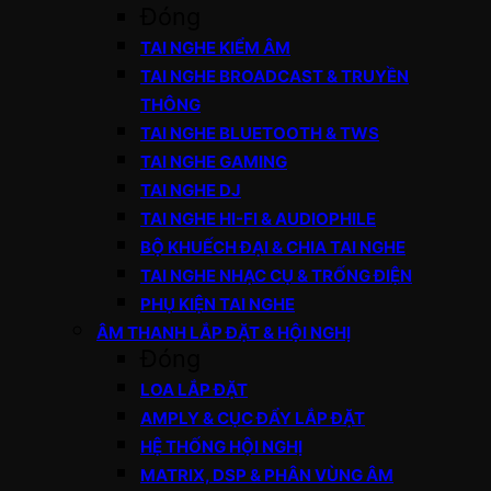
Đóng
TAI NGHE KIỂM ÂM
TAI NGHE BROADCAST & TRUYỀN
THÔNG
TAI NGHE BLUETOOTH & TWS
TAI NGHE GAMING
TAI NGHE DJ
TAI NGHE HI-FI & AUDIOPHILE
BỘ KHUẾCH ĐẠI & CHIA TAI NGHE
TAI NGHE NHẠC CỤ & TRỐNG ĐIỆN
PHỤ KIỆN TAI NGHE
ÂM THANH LẮP ĐẶT & HỘI NGHỊ
Đóng
LOA LẮP ĐẶT
AMPLY & CỤC ĐẨY LẮP ĐẶT
HỆ THỐNG HỘI NGHỊ
MATRIX, DSP & PHÂN VÙNG ÂM