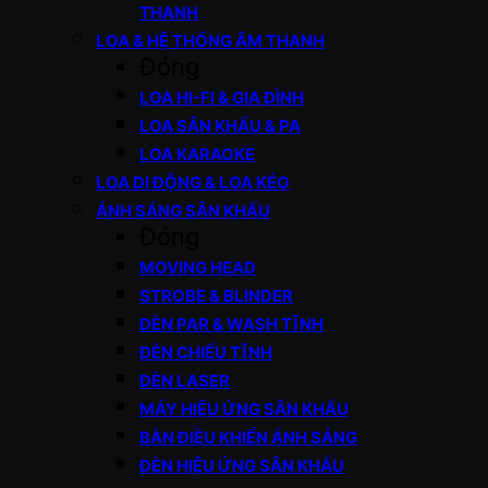
THANH
LOA & HỆ THỐNG ÂM THANH
Đóng
LOA HI-FI & GIA ĐÌNH
LOA SÂN KHẤU & PA
LOA KARAOKE
LOA DI ĐỘNG & LOA KÉO
ÁNH SÁNG SÂN KHẤU
Đóng
MOVING HEAD
STROBE & BLINDER
ĐÈN PAR & WASH TĨNH
ĐÈN CHIẾU TĨNH
ĐÈN LASER
MÁY HIỆU ỨNG SÂN KHẤU
BÀN ĐIỀU KHIỂN ÁNH SÁNG
ĐÈN HIỆU ỨNG SÂN KHẤU