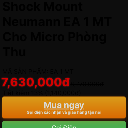
Shock Mount
Neumann EA 1 MT
Cho Micro Phòng
Thu
MÃ SẢN PHẨM: EA 1 MT
7,630,000
đ
8,770,000
đ
Tiết kiệm 13% (
1,140,000
đ
)
Mua ngay
Gọi điện xác nhận và giao hàng tận nơi
Gọi Điện