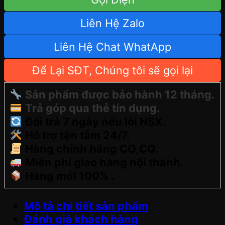
Liên Hệ Zalo
Liên Hệ Chat WhatApp
Để Lại SĐT, Chúng tôi sẽ gọi lại
Sản phẩm được bảo hành 12 tháng.
Trả góp qua thẻ tín dụng.
Đổi trả 7 ngày nếu lỗi NSX.
Hỗ trợ tận tâm 24/7.
Hàng chính hãng CO,CQ.
Miễn phí giao hàng nội thành.
Hàng mới 100% .
Mô tả chi tiết sản phẩm
Đánh giá khách hàng