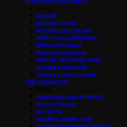
DJ & SẢN XUẤT NHẠC ĐIỆN TỬ
Đóng
DJ MIXER
ĐẦU PHÁT DJ & CDJ
HỆ THỐNG DJ ALL-IN-ONE
MÂM THAN DJ & TURNTABLE
BÀN DJ CONTROLLER
MODULAR & EURORACK
SAMPLER, GROOVEBOX, DRUM
MACHINE & SEQUENCER
PHỤ KIỆN & THIẾT BỊ DJ KHÁC
THIẾT BỊ PHÒNG THU
Đóng
SOUNDCARD AUDIO INTERFACE
MIDI CONTROLLER
MÁY GHI ÂM
PREAMP & CHANNEL STRIP
CHUYỂN ĐỔI & MẠNG ÂM THANH SỐ