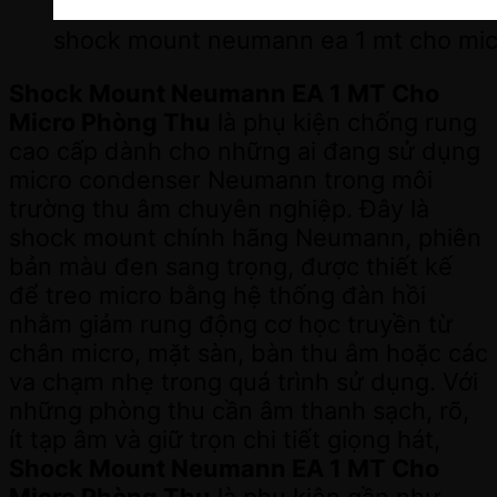
shock mount neumann ea 1 mt cho mic
Shock Mount Neumann EA 1 MT Cho
Micro Phòng Thu
là phụ kiện chống rung
cao cấp dành cho những ai đang sử dụng
micro condenser Neumann trong môi
trường thu âm chuyên nghiệp. Đây là
shock mount chính hãng Neumann, phiên
bản màu đen sang trọng, được thiết kế
để treo micro bằng hệ thống đàn hồi
nhằm giảm rung động cơ học truyền từ
chân micro, mặt sàn, bàn thu âm hoặc các
va chạm nhẹ trong quá trình sử dụng. Với
những phòng thu cần âm thanh sạch, rõ,
ít tạp âm và giữ trọn chi tiết giọng hát,
Shock Mount Neumann EA 1 MT Cho
Micro Phòng Thu
là phụ kiện gần như