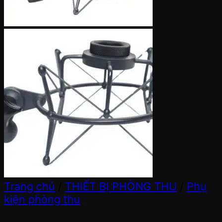
Trang chủ
/
THIẾT BỊ PHÒNG THU
/
Phụ
kiện phòng thu