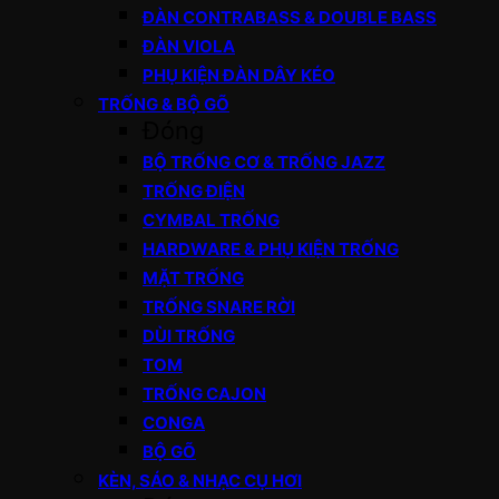
ĐÀN CONTRABASS & DOUBLE BASS
ĐÀN VIOLA
PHỤ KIỆN ĐÀN DÂY KÉO
TRỐNG & BỘ GÕ
Đóng
BỘ TRỐNG CƠ & TRỐNG JAZZ
TRỐNG ĐIỆN
CYMBAL TRỐNG
HARDWARE & PHỤ KIỆN TRỐNG
MẶT TRỐNG
TRỐNG SNARE RỜI
DÙI TRỐNG
TOM
TRỐNG CAJON
CONGA
BỘ GÕ
KÈN, SÁO & NHẠC CỤ HƠI