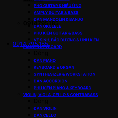
PHƠ GUITAR & HIỆU ỨNG
AMPLY GUITAR & BASS
ĐÀN MANDOLIN & BANJO
0914795185
ĐÀN UKULELE
PHỤ KIỆN GUITAR & BASS
VỆ SINH, BẢO DƯỠNG & LINH KIỆN
0914.795.185
PIANO & KEYBOARD
Đóng
ĐÀN PIANO
KEYBOARD & ORGAN
SYNTHESIZER & WORKSTATION
ĐÀN ACCORDION
PHỤ KIỆN PIANO & KEYBOARD
VIOLIN, VIOLA, CELLO & CONTRABASS
Đóng
ĐÀN VIOLIN
ĐÀN CELLO