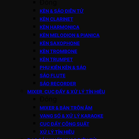
Đóng
KÈN & SÁO ĐIỆN TỬ
KÈN CLARINET
KÈN HARMONICA
KÈN MELODION & PIANICA
KÈN SAXOPHONE
KÈN TROMBONE
KÈN TRUMPET
PHỤ KIỆN KÈN & SÁO
SÁO FLUTE
SÁO RECORDER
MIXER, CỤC ĐẨY & XỬ LÝ TÍN HIỆU
Đóng
MIXER & BÀN TRỘN ÂM
VANG SỐ & XỬ LÝ KARAOKE
CỤC ĐẨY CÔNG SUẤT
XỬ LÝ TÍN HIỆU