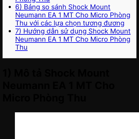
6) Bảng so sánh Shock Mount
Neumann EA 1 MT Cho Micro Phòng
Thu với các lựa chọn tương đương
7) Hướng dẫn sử dụng Shock Mount
Neumann EA 1 MT Cho Micro Phòng
Thu
1) Mô tả Shock Mount
Neumann EA 1 MT Cho
Micro Phòng Thu