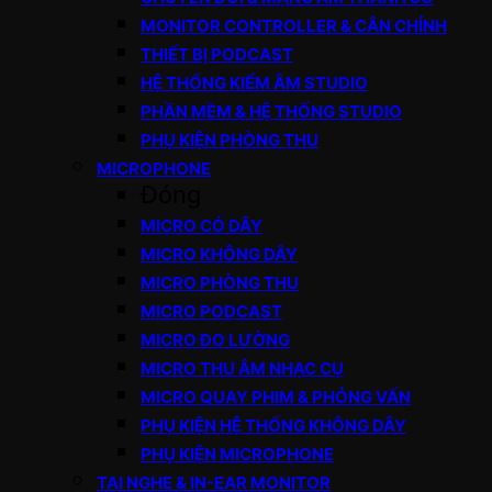
MONITOR CONTROLLER & CÂN CHỈNH
THIẾT BỊ PODCAST
HỆ THỐNG KIỂM ÂM STUDIO
PHẦN MỀM & HỆ THỐNG STUDIO
PHỤ KIỆN PHÒNG THU
MICROPHONE
Đóng
MICRO CÓ DÂY
MICRO KHÔNG DÂY
MICRO PHÒNG THU
MICRO PODCAST
MICRO ĐO LƯỜNG
MICRO THU ÂM NHẠC CỤ
MICRO QUAY PHIM & PHỎNG VẤN
PHỤ KIỆN HỆ THỐNG KHÔNG DÂY
PHỤ KIỆN MICROPHONE
TAI NGHE & IN-EAR MONITOR