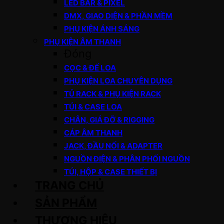
LED BAR & PIXEL
DMX, GIAO DIỆN & PHẦN MỀM
PHỤ KIỆN ÁNH SÁNG
PHỤ KIỆN ÂM THANH
Đóng
CỌC & ĐẾ LOA
PHỤ KIỆN LOA CHUYÊN DỤNG
TỦ RACK & PHỤ KIỆN RACK
TÚI & CASE LOA
CHÂN, GIÁ ĐỠ & RIGGING
CÁP ÂM THANH
JACK, ĐẦU NỐI & ADAPTER
NGUỒN ĐIỆN & PHÂN PHỐI NGUỒN
TÚI, HỘP & CASE THIẾT BỊ
TRANG CHỦ
SẢN PHẨM
THƯƠNG HIỆU