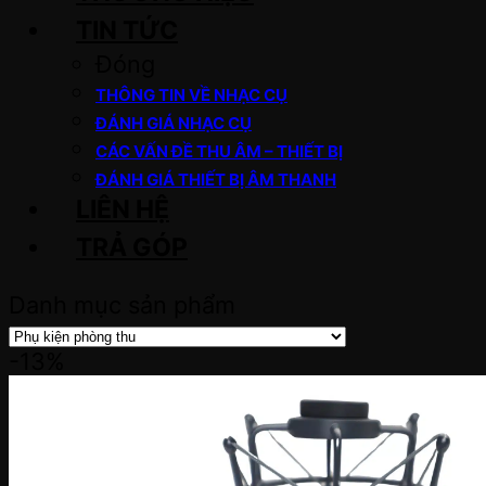
TIN TỨC
Đóng
THÔNG TIN VỀ NHẠC CỤ
ĐÁNH GIÁ NHẠC CỤ
CÁC VẤN ĐỀ THU ÂM – THIẾT BỊ
ĐÁNH GIÁ THIẾT BỊ ÂM THANH
LIÊN HỆ
TRẢ GÓP
Danh mục sản phẩm
-13%