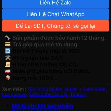
Liên Hệ Zalo
Liên Hệ Chat WhatApp
Để Lại SĐT, Chúng tôi sẽ gọi lại
Sản phẩm được bảo hành 12 tháng.
Trả góp qua thẻ tín dụng.
Đổi trả 7 ngày nếu lỗi NSX.
Hỗ trợ tận tâm 24/7.
Hàng chính hãng CO,CQ.
Miễn phí giao hàng nội thành.
Hàng mới 100% .
Xem thêm :
70V/100V
,
Bộ loa vệ tinh + subwoofer
,
Loa passive
,
Subwoofer lắp đặt
,
Tannoy
Mô tả chi tiết sản phẩm