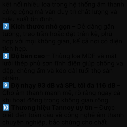
kết nối nhiều loa trong hệ thống âm thanh
công cộng mà vẫn duy trì chất lượng và
hiệu suất ổn định.
Kích thước nhỏ gọn
– Dễ dàng gắn
tường, treo trần hoặc đặt trên kệ, phù
hợp với mọi không gian, kể cả nơi có diện
tích hẹp.
Độ bền cao
– Thùng loa MDF và mặt
lưới thép phủ sơn tĩnh điện giúp chống va
đập, chống ẩm và kéo dài tuổi thọ sản
phẩm.
Độ nhạy 93 dB và SPL tối đa 116 dB
–
Cho âm thanh mạnh mẽ, rõ ràng ngay cả
khi hoạt động trong không gian rộng.
Thương hiệu Tannoy uy tín
– Được
biết đến toàn cầu về công nghệ âm thanh
chuyên nghiệp, bảo chứng cho chất