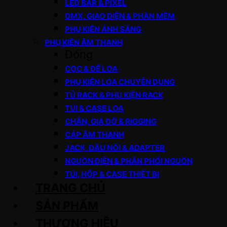
LED BAR & PIXEL
DMX, GIAO DIỆN & PHẦN MỀM
PHỤ KIỆN ÁNH SÁNG
PHỤ KIỆN ÂM THANH
Đóng
CỌC & ĐẾ LOA
PHỤ KIỆN LOA CHUYÊN DỤNG
TỦ RACK & PHỤ KIỆN RACK
TÚI & CASE LOA
CHÂN, GIÁ ĐỠ & RIGGING
CÁP ÂM THANH
JACK, ĐẦU NỐI & ADAPTER
NGUỒN ĐIỆN & PHÂN PHỐI NGUỒN
TÚI, HỘP & CASE THIẾT BỊ
TRANG CHỦ
SẢN PHẨM
THƯƠNG HIỆU