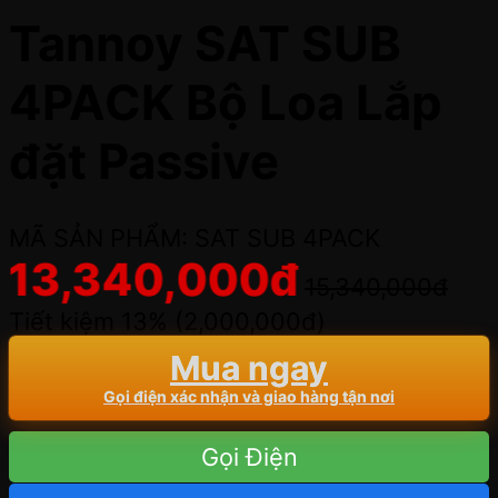
Tannoy SAT SUB
4PACK Bộ Loa Lắp
đặt Passive
MÃ SẢN PHẨM: SAT SUB 4PACK
13,340,000
đ
15,340,000
đ
Tiết kiệm 13% (
2,000,000
đ
)
Mua ngay
Gọi điện xác nhận và giao hàng tận nơi
Gọi Điện