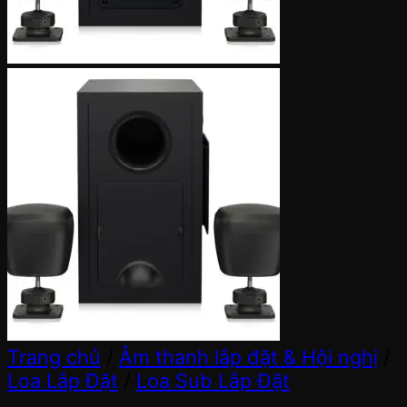
Trang chủ
/
Âm thanh lắp đặt & Hội nghị
/
Loa Lắp Đặt
/
Loa Sub Lắp Đặt