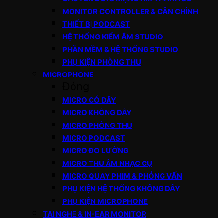
MONITOR CONTROLLER & CÂN CHỈNH
THIẾT BỊ PODCAST
HỆ THỐNG KIỂM ÂM STUDIO
PHẦN MỀM & HỆ THỐNG STUDIO
PHỤ KIỆN PHÒNG THU
MICROPHONE
Đóng
MICRO CÓ DÂY
MICRO KHÔNG DÂY
MICRO PHÒNG THU
MICRO PODCAST
MICRO ĐO LƯỜNG
MICRO THU ÂM NHẠC CỤ
MICRO QUAY PHIM & PHỎNG VẤN
PHỤ KIỆN HỆ THỐNG KHÔNG DÂY
PHỤ KIỆN MICROPHONE
TAI NGHE & IN-EAR MONITOR