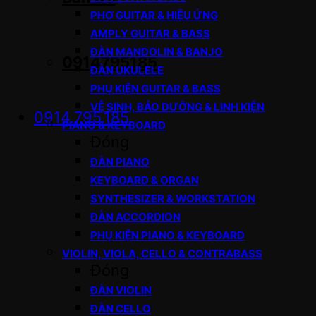
PHƠ GUITAR & HIỆU ỨNG
AMPLY GUITAR & BASS
ĐÀN MANDOLIN & BANJO
0914795185
ĐÀN UKULELE
PHỤ KIỆN GUITAR & BASS
VỆ SINH, BẢO DƯỠNG & LINH KIỆN
0914.795.185
PIANO & KEYBOARD
Đóng
ĐÀN PIANO
KEYBOARD & ORGAN
SYNTHESIZER & WORKSTATION
ĐÀN ACCORDION
PHỤ KIỆN PIANO & KEYBOARD
VIOLIN, VIOLA, CELLO & CONTRABASS
Đóng
ĐÀN VIOLIN
ĐÀN CELLO