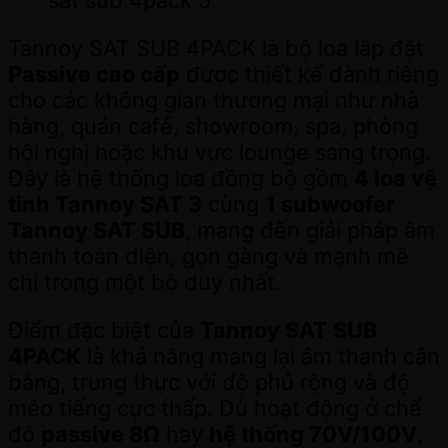
sat sub 4pack 5
Tannoy SAT SUB 4PACK là bộ loa lắp đặt
Passive cao cấp
được thiết kế dành riêng
cho các không gian thương mại như nhà
hàng, quán café, showroom, spa, phòng
hội nghị hoặc khu vực lounge sang trọng.
Đây là hệ thống loa đồng bộ gồm
4 loa vệ
tinh Tannoy SAT 3
cùng
1 subwoofer
Tannoy SAT SUB
, mang đến giải pháp âm
thanh toàn diện, gọn gàng và mạnh mẽ
chỉ trong một bộ duy nhất.
Điểm đặc biệt của
Tannoy SAT SUB
4PACK
là khả năng mang lại âm thanh cân
bằng, trung thực với độ phủ rộng và độ
méo tiếng cực thấp. Dù hoạt động ở chế
độ
passive 8Ω
hay
hệ thống 70V/100V
,