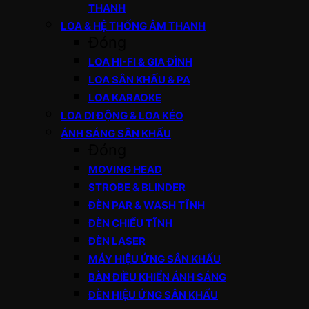
THANH
LOA & HỆ THỐNG ÂM THANH
Đóng
LOA HI-FI & GIA ĐÌNH
LOA SÂN KHẤU & PA
LOA KARAOKE
LOA DI ĐỘNG & LOA KÉO
ÁNH SÁNG SÂN KHẤU
Đóng
MOVING HEAD
STROBE & BLINDER
ĐÈN PAR & WASH TĨNH
ĐÈN CHIẾU TĨNH
ĐÈN LASER
MÁY HIỆU ỨNG SÂN KHẤU
BÀN ĐIỀU KHIỂN ÁNH SÁNG
ĐÈN HIỆU ỨNG SÂN KHẤU