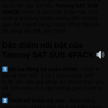
và độ tin cậy. Sở hữu
Tannoy SAT SUB
4PACK
chính là lựa chọn hoàn hảo cho
những ai mong muốn mang đến không
gian âm thanh sang trọng, đồng đều và
dễ dàng lắp đặt, vận hành.
Đặc điểm nổi bật của
Tannoy SAT SUB 4PACK
Bộ loa đồng bộ hoàn chỉnh
– Gồm 4
loa vệ tinh SAT 3 và 1 subwoofer SAT
SUB, tạo nên giải pháp âm thanh trọn gói,
dễ triển khai cho các không gian thương
mại.
Thiết kế thẩm mỹ cao
– Màu trắng
sang trọng (phiên bản WH) và kiểu dáng