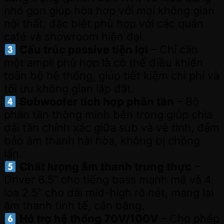
nhỏ gọn giúp hòa hợp với mọi không gian
nội thất, đặc biệt phù hợp với các quán
café và showroom hiện đại.
Cấu trúc passive tiện lợi
– Chỉ cần
một ampli phù hợp là có thể điều khiển
toàn bộ hệ thống, giúp tiết kiệm chi phí và
tối ưu không gian lắp đặt.
Subwoofer tích hợp phân tần
– Bộ
phân tần thông minh bên trong giúp chia
dải tần chính xác giữa sub và vệ tinh, đảm
bảo âm thanh hài hòa, không bị chồng
lấn.
Chất lượng âm thanh trung thực
–
Driver 6.5” cho tiếng bass mạnh mẽ và 4
loa 2.5” cho dải mid-high rõ nét, mang lại
âm thanh tinh tế, cân bằng.
Hỗ trợ hệ thống 70V/100V
– Cho phép