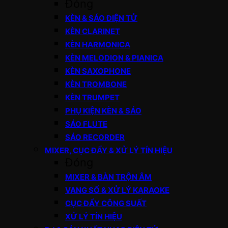
Đóng
KÈN & SÁO ĐIỆN TỬ
KÈN CLARINET
KÈN HARMONICA
KÈN MELODION & PIANICA
KÈN SAXOPHONE
KÈN TROMBONE
KÈN TRUMPET
PHỤ KIỆN KÈN & SÁO
SÁO FLUTE
SÁO RECORDER
MIXER, CỤC ĐẨY & XỬ LÝ TÍN HIỆU
Đóng
MIXER & BÀN TRỘN ÂM
VANG SỐ & XỬ LÝ KARAOKE
CỤC ĐẨY CÔNG SUẤT
XỬ LÝ TÍN HIỆU