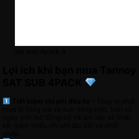
sat sub 4pack 4
Lợi ích khi bạn mua Tannoy
SAT SUB 4PACK
Tiết kiệm chi phí đầu tư
– Thay vì phải
mua lẻ từng loa và sub riêng biệt, bạn có
ngay trọn bộ đồng bộ về âm sắc và thiết
kế, giảm thiểu chi phí lắp đặt và phối
ghép.