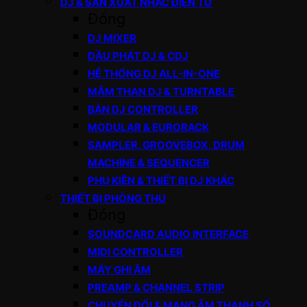
DJ & SẢN XUẤT NHẠC ĐIỆN TỬ
Đóng
DJ MIXER
ĐẦU PHÁT DJ & CDJ
HỆ THỐNG DJ ALL-IN-ONE
MÂM THAN DJ & TURNTABLE
BÀN DJ CONTROLLER
MODULAR & EURORACK
SAMPLER, GROOVEBOX, DRUM
MACHINE & SEQUENCER
PHỤ KIỆN & THIẾT BỊ DJ KHÁC
THIẾT BỊ PHÒNG THU
Đóng
SOUNDCARD AUDIO INTERFACE
MIDI CONTROLLER
MÁY GHI ÂM
PREAMP & CHANNEL STRIP
CHUYỂN ĐỔI & MẠNG ÂM THANH SỐ