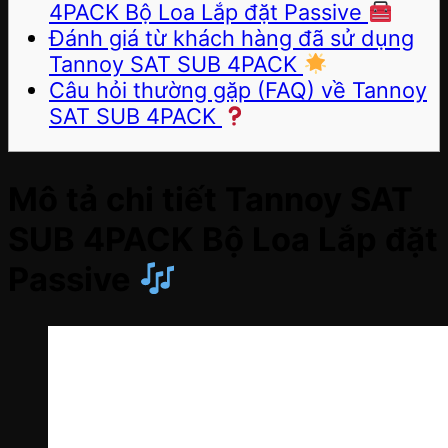
4PACK Bộ Loa Lắp đặt Passive
Đánh giá từ khách hàng đã sử dụng
Tannoy SAT SUB 4PACK
Câu hỏi thường gặp (FAQ) về Tannoy
SAT SUB 4PACK
Mô tả chi tiết Tannoy SAT
SUB 4PACK Bộ Loa Lắp đặt
Passive