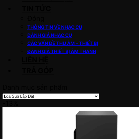
TIN TỨC
Đóng
THÔNG TIN VỀ NHẠC CỤ
ĐÁNH GIÁ NHẠC CỤ
CÁC VẤN ĐỀ THU ÂM – THIẾT BỊ
ĐÁNH GIÁ THIẾT BỊ ÂM THANH
LIÊN HỆ
TRẢ GÓP
Danh mục sản phẩm
-13%