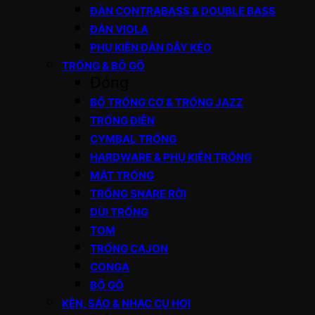
ĐÀN CONTRABASS & DOUBLE BASS
ĐÀN VIOLA
PHỤ KIỆN ĐÀN DÂY KÉO
TRỐNG & BỘ GÕ
Đóng
BỘ TRỐNG CƠ & TRỐNG JAZZ
TRỐNG ĐIỆN
CYMBAL TRỐNG
HARDWARE & PHỤ KIỆN TRỐNG
MẶT TRỐNG
TRỐNG SNARE RỜI
DÙI TRỐNG
TOM
TRỐNG CAJON
CONGA
BỘ GÕ
KÈN, SÁO & NHẠC CỤ HƠI