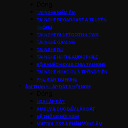
Đóng
TAI NGHE KIỂM ÂM
TAI NGHE BROADCAST & TRUYỀN
THÔNG
TAI NGHE BLUETOOTH & TWS
TAI NGHE GAMING
TAI NGHE DJ
TAI NGHE HI-FI & AUDIOPHILE
BỘ KHUẾCH ĐẠI & CHIA TAI NGHE
TAI NGHE NHẠC CỤ & TRỐNG ĐIỆN
PHỤ KIỆN TAI NGHE
ÂM THANH LẮP ĐẶT & HỘI NGHỊ
Đóng
LOA LẮP ĐẶT
AMPLY & CỤC ĐẨY LẮP ĐẶT
HỆ THỐNG HỘI NGHỊ
MATRIX, DSP & PHÂN VÙNG ÂM