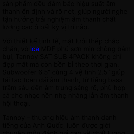
sản phẩm đều đảm bảo hiệu suất âm
thanh ổn định và rõ nét, giúp người nghe
tận hưởng trải nghiệm âm thanh chất
lượng cao ở bất kỳ vị trí nào.
Với thiết kế tinh tế, mặt lưới thép chắc
chắn, vỏ
loa
MDF phủ sơn mịn chống bám
bụi, Tannoy SAT SUB 4PACK không chỉ
đẹp mắt mà còn bền bỉ theo thời gian.
Subwoofer 6.5” cùng 4 vệ tinh 2.5” giúp
tái tạo toàn dải âm thanh, từ tiếng bass
trầm sâu đến âm trung sáng rõ, phù hợp
cả cho nhạc nền nhẹ nhàng lẫn âm thanh
hội thoại.
Tannoy – thương hiệu âm thanh danh
tiếng của Anh Quốc, luôn được giới
chuyên môn đánh giá cao về chất lượng