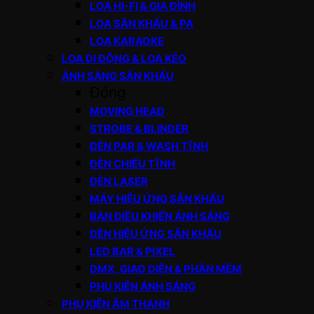
LOA HI-FI & GIA ĐÌNH
LOA SÂN KHẤU & PA
LOA KARAOKE
LOA DI ĐỘNG & LOA KÉO
ÁNH SÁNG SÂN KHẤU
Đóng
MOVING HEAD
STROBE & BLINDER
ĐÈN PAR & WASH TĨNH
ĐÈN CHIẾU TĨNH
ĐÈN LASER
MÁY HIỆU ỨNG SÂN KHẤU
BÀN ĐIỀU KHIỂN ÁNH SÁNG
ĐÈN HIỆU ỨNG SÂN KHẤU
LED BAR & PIXEL
DMX, GIAO DIỆN & PHẦN MỀM
PHỤ KIỆN ÁNH SÁNG
PHỤ KIỆN ÂM THANH