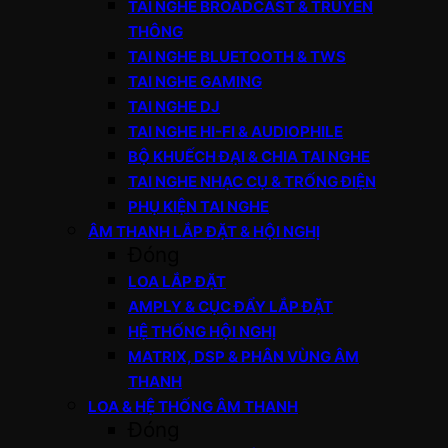
TAI NGHE BROADCAST & TRUYỀN
THÔNG
TAI NGHE BLUETOOTH & TWS
TAI NGHE GAMING
TAI NGHE DJ
TAI NGHE HI-FI & AUDIOPHILE
BỘ KHUẾCH ĐẠI & CHIA TAI NGHE
TAI NGHE NHẠC CỤ & TRỐNG ĐIỆN
PHỤ KIỆN TAI NGHE
ÂM THANH LẮP ĐẶT & HỘI NGHỊ
Đóng
LOA LẮP ĐẶT
AMPLY & CỤC ĐẨY LẮP ĐẶT
HỆ THỐNG HỘI NGHỊ
MATRIX, DSP & PHÂN VÙNG ÂM
THANH
LOA & HỆ THỐNG ÂM THANH
Đóng