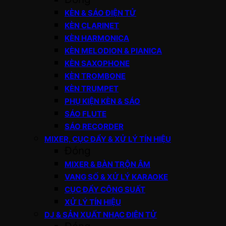
KÈN & SÁO ĐIỆN TỬ
KÈN CLARINET
KÈN HARMONICA
KÈN MELODION & PIANICA
KÈN SAXOPHONE
KÈN TROMBONE
KÈN TRUMPET
PHỤ KIỆN KÈN & SÁO
SÁO FLUTE
SÁO RECORDER
MIXER, CỤC ĐẨY & XỬ LÝ TÍN HIỆU
Đóng
MIXER & BÀN TRỘN ÂM
VANG SỐ & XỬ LÝ KARAOKE
CỤC ĐẨY CÔNG SUẤT
XỬ LÝ TÍN HIỆU
DJ & SẢN XUẤT NHẠC ĐIỆN TỬ