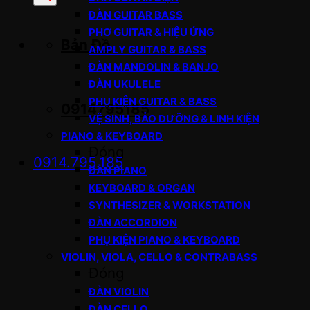
sản
ĐÀN GUITAR BASS
phẩm
PHƠ GUITAR & HIỆU ỨNG
Bản Đồ
AMPLY GUITAR & BASS
ĐÀN MANDOLIN & BANJO
ĐÀN UKULELE
PHỤ KIỆN GUITAR & BASS
0914795185
VỆ SINH, BẢO DƯỠNG & LINH KIỆN
PIANO & KEYBOARD
Đóng
0914.795.185
ĐÀN PIANO
KEYBOARD & ORGAN
SYNTHESIZER & WORKSTATION
ĐÀN ACCORDION
PHỤ KIỆN PIANO & KEYBOARD
VIOLIN, VIOLA, CELLO & CONTRABASS
Đóng
ĐÀN VIOLIN
ĐÀN CELLO