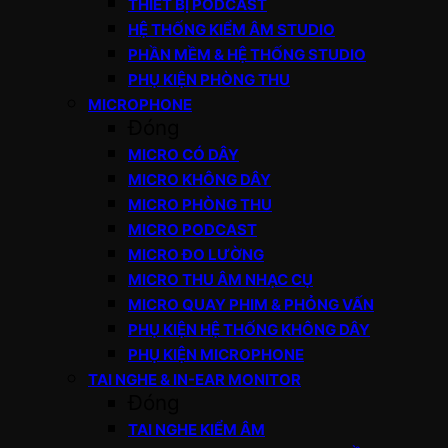
THIẾT BỊ PODCAST
HỆ THỐNG KIỂM ÂM STUDIO
PHẦN MỀM & HỆ THỐNG STUDIO
PHỤ KIỆN PHÒNG THU
MICROPHONE
Đóng
MICRO CÓ DÂY
MICRO KHÔNG DÂY
MICRO PHÒNG THU
MICRO PODCAST
MICRO ĐO LƯỜNG
MICRO THU ÂM NHẠC CỤ
MICRO QUAY PHIM & PHỎNG VẤN
PHỤ KIỆN HỆ THỐNG KHÔNG DÂY
PHỤ KIỆN MICROPHONE
TAI NGHE & IN-EAR MONITOR
Đóng
TAI NGHE KIỂM ÂM