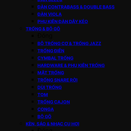
ĐÀN CONTRABASS & DOUBLE BASS
ĐÀN VIOLA
PHỤ KIỆN ĐÀN DÂY KÉO
TRỐNG & BỘ GÕ
Đóng
BỘ TRỐNG CƠ & TRỐNG JAZZ
TRỐNG ĐIỆN
CYMBAL TRỐNG
HARDWARE & PHỤ KIỆN TRỐNG
MẶT TRỐNG
TRỐNG SNARE RỜI
DÙI TRỐNG
TOM
TRỐNG CAJON
CONGA
BỘ GÕ
KÈN, SÁO & NHẠC CỤ HƠI
Đóng