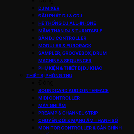
Đóng
DJ MIXER
ĐẦU PHÁT DJ & CDJ
HỆ THỐNG DJ ALL-IN-ONE
MÂM THAN DJ & TURNTABLE
BÀN DJ CONTROLLER
MODULAR & EURORACK
SAMPLER, GROOVEBOX, DRUM
MACHINE & SEQUENCER
PHỤ KIỆN & THIẾT BỊ DJ KHÁC
THIẾT BỊ PHÒNG THU
Đóng
SOUNDCARD AUDIO INTERFACE
MIDI CONTROLLER
MÁY GHI ÂM
PREAMP & CHANNEL STRIP
CHUYỂN ĐỔI & MẠNG ÂM THANH SỐ
MONITOR CONTROLLER & CÂN CHỈNH