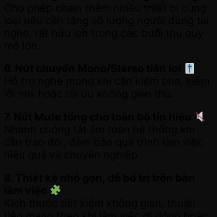
Cho phép chain thêm nhiều thiết bị cùng
loại nếu cần tăng số lượng người dùng tai
nghe, rất hữu ích trong các buổi thu quy
mô lớn.
6. Nút chuyển Mono/Stereo tiện lợi
Hỗ trợ nghe mono khi cần kiểm pha, kiểm
lỗi mix hoặc tối ưu không gian thu.
7. Nút Mute tổng cho toàn bộ tín hiệu
Nhanh chóng tắt âm toàn hệ thống khi
cần trao đổi, đảm bảo quá trình làm việc
hiệu quả và chuyên nghiệp.
8. Thiết kế nhỏ gọn, dễ bố trí trên bàn
làm việc
Kích thước tiết kiệm không gian, thuận
tiện mang theo khi làm việc di động hoặc