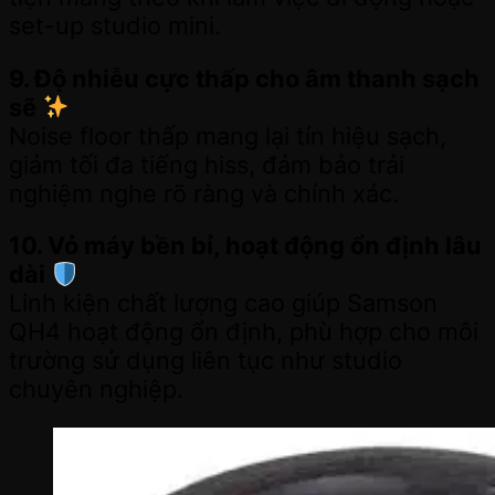
set-up studio mini.
9. Độ nhiễu cực thấp cho âm thanh sạch
sẽ
Noise floor thấp mang lại tín hiệu sạch,
giảm tối đa tiếng hiss, đảm bảo trải
nghiệm nghe rõ ràng và chính xác.
10. Vỏ máy bền bỉ, hoạt động ổn định lâu
dài
Linh kiện chất lượng cao giúp Samson
QH4 hoạt động ổn định, phù hợp cho môi
trường sử dụng liên tục như studio
chuyên nghiệp.