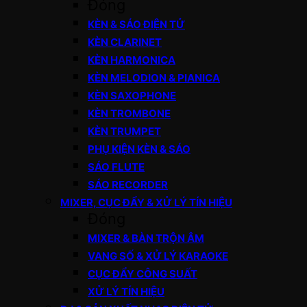
Đóng
KÈN & SÁO ĐIỆN TỬ
KÈN CLARINET
KÈN HARMONICA
KÈN MELODION & PIANICA
KÈN SAXOPHONE
KÈN TROMBONE
KÈN TRUMPET
PHỤ KIỆN KÈN & SÁO
SÁO FLUTE
SÁO RECORDER
MIXER, CỤC ĐẨY & XỬ LÝ TÍN HIỆU
Đóng
MIXER & BÀN TRỘN ÂM
VANG SỐ & XỬ LÝ KARAOKE
CỤC ĐẨY CÔNG SUẤT
XỬ LÝ TÍN HIỆU