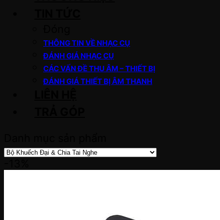
TIN TỨC
Đóng
THÔNG TIN VỀ NHẠC CỤ
ĐÁNH GIÁ NHẠC CỤ
CÁC VẤN ĐỀ THU ÂM – THIẾT BỊ
ĐÁNH GIÁ THIẾT BỊ ÂM THANH
LIÊN HỆ
TRẢ GÓP
Danh mục sản phẩm
-13%