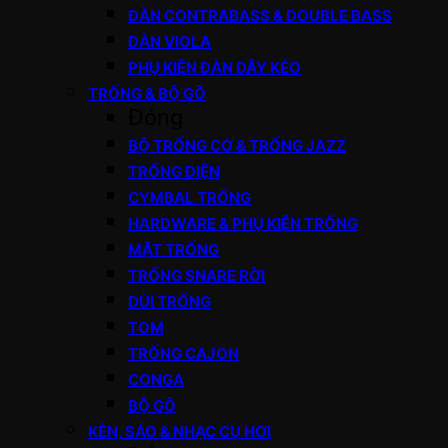
ĐÀN CONTRABASS & DOUBLE BASS
ĐÀN VIOLA
PHỤ KIỆN ĐÀN DÂY KÉO
TRỐNG & BỘ GÕ
Đóng
BỘ TRỐNG CƠ & TRỐNG JAZZ
TRỐNG ĐIỆN
CYMBAL TRỐNG
HARDWARE & PHỤ KIỆN TRỐNG
MẶT TRỐNG
TRỐNG SNARE RỜI
DÙI TRỐNG
TOM
TRỐNG CAJON
CONGA
BỘ GÕ
KÈN, SÁO & NHẠC CỤ HƠI