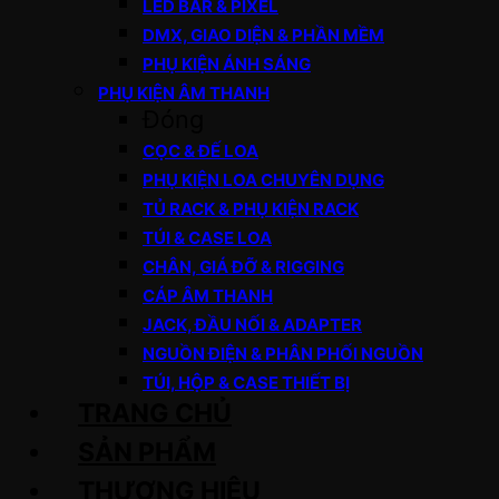
LED BAR & PIXEL
DMX, GIAO DIỆN & PHẦN MỀM
PHỤ KIỆN ÁNH SÁNG
PHỤ KIỆN ÂM THANH
Đóng
CỌC & ĐẾ LOA
PHỤ KIỆN LOA CHUYÊN DỤNG
TỦ RACK & PHỤ KIỆN RACK
TÚI & CASE LOA
CHÂN, GIÁ ĐỠ & RIGGING
CÁP ÂM THANH
JACK, ĐẦU NỐI & ADAPTER
NGUỒN ĐIỆN & PHÂN PHỐI NGUỒN
TÚI, HỘP & CASE THIẾT BỊ
TRANG CHỦ
SẢN PHẨM
THƯƠNG HIỆU