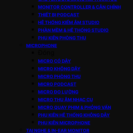
MONITOR CONTROLLER & CÂN CHỈNH
THIẾT BỊ PODCAST
HỆ THỐNG KIỂM ÂM STUDIO
PHẦN MỀM & HỆ THỐNG STUDIO
PHỤ KIỆN PHÒNG THU
MICROPHONE
Đóng
MICRO CÓ DÂY
MICRO KHÔNG DÂY
MICRO PHÒNG THU
MICRO PODCAST
MICRO ĐO LƯỜNG
MICRO THU ÂM NHẠC CỤ
MICRO QUAY PHIM & PHỎNG VẤN
PHỤ KIỆN HỆ THỐNG KHÔNG DÂY
PHỤ KIỆN MICROPHONE
TAI NGHE & IN-EAR MONITOR