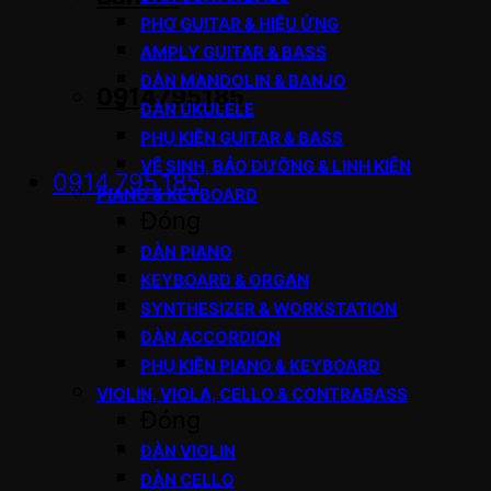
PHƠ GUITAR & HIỆU ỨNG
AMPLY GUITAR & BASS
ĐÀN MANDOLIN & BANJO
0914795185
ĐÀN UKULELE
PHỤ KIỆN GUITAR & BASS
VỆ SINH, BẢO DƯỠNG & LINH KIỆN
0914.795.185
PIANO & KEYBOARD
Đóng
ĐÀN PIANO
KEYBOARD & ORGAN
SYNTHESIZER & WORKSTATION
ĐÀN ACCORDION
PHỤ KIỆN PIANO & KEYBOARD
VIOLIN, VIOLA, CELLO & CONTRABASS
Đóng
ĐÀN VIOLIN
ĐÀN CELLO