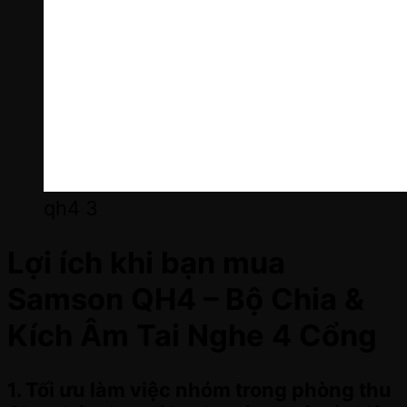
qh4 3
Lợi ích khi bạn mua
Samson QH4 – Bộ Chia &
Kích Âm Tai Nghe 4 Cổng
1. Tối ưu làm việc nhóm trong phòng thu