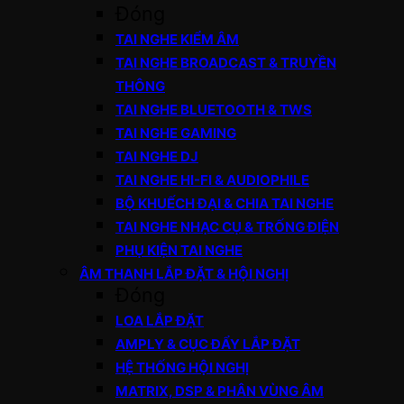
Đóng
TAI NGHE KIỂM ÂM
TAI NGHE BROADCAST & TRUYỀN
THÔNG
TAI NGHE BLUETOOTH & TWS
TAI NGHE GAMING
TAI NGHE DJ
TAI NGHE HI-FI & AUDIOPHILE
BỘ KHUẾCH ĐẠI & CHIA TAI NGHE
TAI NGHE NHẠC CỤ & TRỐNG ĐIỆN
PHỤ KIỆN TAI NGHE
ÂM THANH LẮP ĐẶT & HỘI NGHỊ
Đóng
LOA LẮP ĐẶT
AMPLY & CỤC ĐẨY LẮP ĐẶT
HỆ THỐNG HỘI NGHỊ
MATRIX, DSP & PHÂN VÙNG ÂM