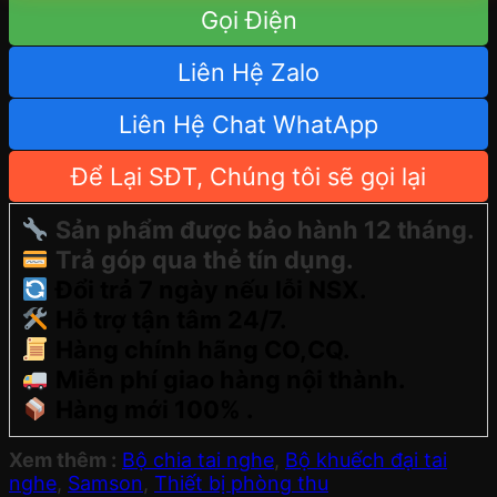
Gọi Điện
Liên Hệ Zalo
Liên Hệ Chat WhatApp
Để Lại SĐT, Chúng tôi sẽ gọi lại
Sản phẩm được bảo hành 12 tháng.
Trả góp qua thẻ tín dụng.
Đổi trả 7 ngày nếu lỗi NSX.
Hỗ trợ tận tâm 24/7.
Hàng chính hãng CO,CQ.
Miễn phí giao hàng nội thành.
Hàng mới 100% .
Xem thêm :
Bộ chia tai nghe
,
Bộ khuếch đại tai
nghe
,
Samson
,
Thiết bị phòng thu