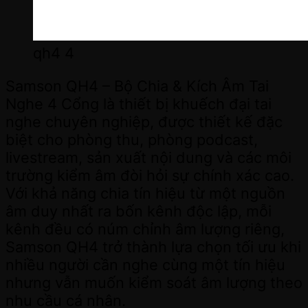
qh4 4
Samson QH4 – Bộ Chia & Kích Âm Tai
Nghe 4 Cổng là thiết bị khuếch đại tai
nghe chuyên nghiệp, được thiết kế đặc
biệt cho phòng thu, phòng podcast,
livestream, sản xuất nội dung và các môi
trường kiểm âm đòi hỏi sự chính xác cao.
Với khả năng chia tín hiệu từ một nguồn
âm duy nhất ra bốn kênh độc lập, mỗi
kênh đều có núm chỉnh âm lượng riêng,
Samson QH4 trở thành lựa chọn tối ưu khi
nhiều người cần nghe cùng một tín hiệu
nhưng vẫn muốn kiểm soát âm lượng theo
nhu cầu cá nhân.