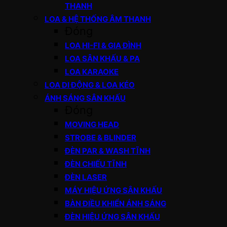
THANH
LOA & HỆ THỐNG ÂM THANH
Đóng
LOA HI-FI & GIA ĐÌNH
LOA SÂN KHẤU & PA
LOA KARAOKE
LOA DI ĐỘNG & LOA KÉO
ÁNH SÁNG SÂN KHẤU
Đóng
MOVING HEAD
STROBE & BLINDER
ĐÈN PAR & WASH TĨNH
ĐÈN CHIẾU TĨNH
ĐÈN LASER
MÁY HIỆU ỨNG SÂN KHẤU
BÀN ĐIỀU KHIỂN ÁNH SÁNG
ĐÈN HIỆU ỨNG SÂN KHẤU