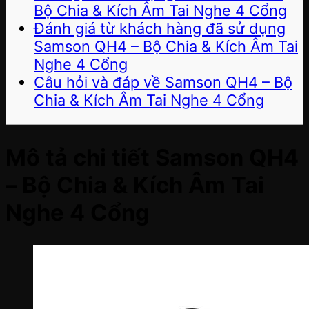
Bộ Chia & Kích Âm Tai Nghe 4 Cổng
Đánh giá từ khách hàng đã sử dụng
Samson QH4 – Bộ Chia & Kích Âm Tai
Nghe 4 Cổng
Câu hỏi và đáp về Samson QH4 – Bộ
Chia & Kích Âm Tai Nghe 4 Cổng
Mô tả chi tiết Samson QH4
– Bộ Chia & Kích Âm Tai
Nghe 4 Cổng