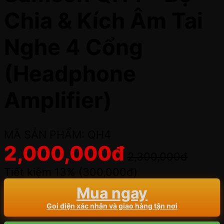
Chia & Kích Âm Tai
Nghe 4 Cổng
(Headphone
Amplifier)
MÃ SẢN PHẨM: QH4
2,000,000
đ
2,300,000
đ
Tiết kiệm 13% (
300,000
đ
)
Mua ngay
Gọi điện xác nhận và giao hàng tận nơi