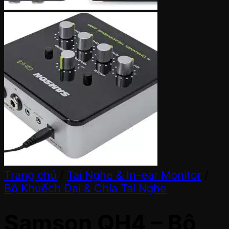
Trang chủ
/
Tai Nghe & In-ear Monitor
/
Bộ Khuếch Đại & Chia Tai Nghe
Samson QH4 – Bộ