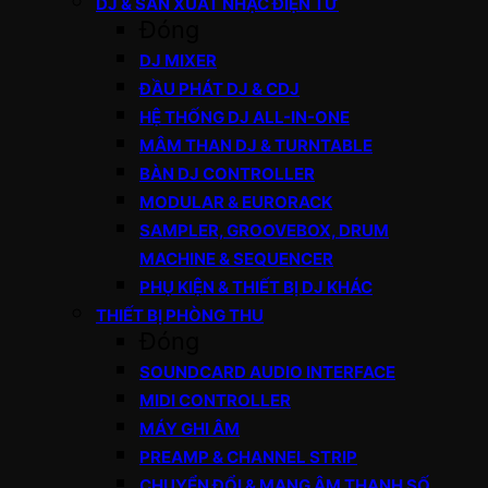
DJ & SẢN XUẤT NHẠC ĐIỆN TỬ
Đóng
DJ MIXER
ĐẦU PHÁT DJ & CDJ
HỆ THỐNG DJ ALL-IN-ONE
MÂM THAN DJ & TURNTABLE
BÀN DJ CONTROLLER
MODULAR & EURORACK
SAMPLER, GROOVEBOX, DRUM
MACHINE & SEQUENCER
PHỤ KIỆN & THIẾT BỊ DJ KHÁC
THIẾT BỊ PHÒNG THU
Đóng
SOUNDCARD AUDIO INTERFACE
MIDI CONTROLLER
MÁY GHI ÂM
PREAMP & CHANNEL STRIP
CHUYỂN ĐỔI & MẠNG ÂM THANH SỐ