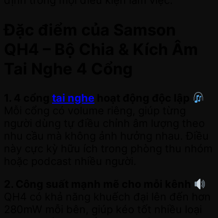
định trong mọi điều kiện làm việc.
Đặc điểm của Samson
QH4 – Bộ Chia & Kích Âm
Tai Nghe 4 Cổng
1. 4 cổng
tai nghe
hoạt động độc lập
Mỗi cổng có volume riêng, giúp từng
người dùng tự điều chỉnh âm lượng theo
nhu cầu mà không ảnh hưởng nhau. Điều
này cực kỳ hữu ích trong phòng thu nhóm
hoặc podcast nhiều người.
2. Công suất mạnh mẽ cho mỗi kênh
QH4 có khả năng khuếch đại lên đến hơn
280mW mỗi bên, giúp kéo tốt nhiều loại