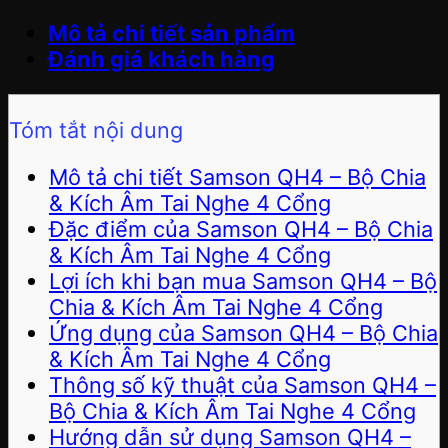
Mô tả chi tiết sản phẩm
Đánh giá khách hàng
Tóm tắt nội dung
Mô tả chi tiết Samson QH4 – Bộ Chia
& Kích Âm Tai Nghe 4 Cổng
Đặc điểm của Samson QH4 – Bộ Chia
& Kích Âm Tai Nghe 4 Cổng
Lợi ích khi bạn mua Samson QH4 – Bộ
Chia & Kích Âm Tai Nghe 4 Cổng
Ứng dụng của Samson QH4 – Bộ Chia
& Kích Âm Tai Nghe 4 Cổng
Thông số kỹ thuật của Samson QH4 –
Bộ Chia & Kích Âm Tai Nghe 4 Cổng
Hướng dẫn sử dụng Samson QH4 –