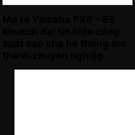
Mô tả Yamaha PX8 – Bộ
khuếch đại tín hiệu công
suất cao cho hệ thống âm
thanh chuyên nghiệp