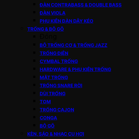
ĐÀN CONTRABASS & DOUBLE BASS
ĐÀN VIOLA
PHỤ KIỆN ĐÀN DÂY KÉO
TRỐNG & BỘ GÕ
Đóng
BỘ TRỐNG CƠ & TRỐNG JAZZ
TRỐNG ĐIỆN
CYMBAL TRỐNG
HARDWARE & PHỤ KIỆN TRỐNG
MẶT TRỐNG
TRỐNG SNARE RỜI
DÙI TRỐNG
TOM
TRỐNG CAJON
CONGA
BỘ GÕ
KÈN, SÁO & NHẠC CỤ HƠI