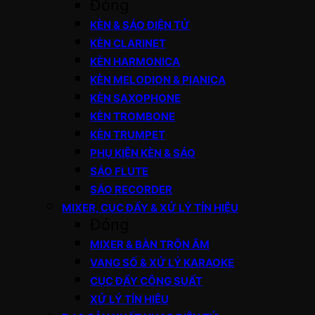
Đóng
KÈN & SÁO ĐIỆN TỬ
KÈN CLARINET
KÈN HARMONICA
KÈN MELODION & PIANICA
KÈN SAXOPHONE
KÈN TROMBONE
KÈN TRUMPET
PHỤ KIỆN KÈN & SÁO
SÁO FLUTE
SÁO RECORDER
MIXER, CỤC ĐẨY & XỬ LÝ TÍN HIỆU
Đóng
MIXER & BÀN TRỘN ÂM
VANG SỐ & XỬ LÝ KARAOKE
CỤC ĐẨY CÔNG SUẤT
XỬ LÝ TÍN HIỆU