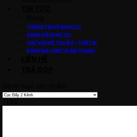
TIN TỨC
Đóng
THÔNG TIN VỀ NHẠC CỤ
ĐÁNH GIÁ NHẠC CỤ
CÁC VẤN ĐỀ THU ÂM – THIẾT BỊ
ĐÁNH GIÁ THIẾT BỊ ÂM THANH
LIÊN HỆ
TRẢ GÓP
Danh mục sản phẩm
-13%