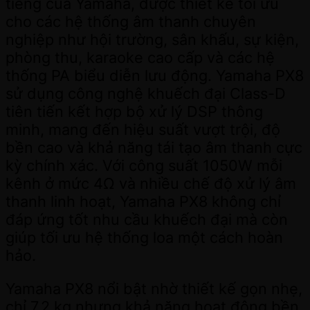
tiếng của Yamaha, được thiết kế tối ưu
cho các hệ thống âm thanh chuyên
nghiệp như hội trường, sân khấu, sự kiện,
phòng thu, karaoke cao cấp và các hệ
thống PA biểu diễn lưu động. Yamaha PX8
sử dụng công nghệ khuếch đại Class-D
tiên tiến kết hợp bộ xử lý DSP thông
minh, mang đến hiệu suất vượt trội, độ
bền cao và khả năng tái tạo âm thanh cực
kỳ chính xác. Với công suất 1050W mỗi
kênh ở mức 4Ω và nhiều chế độ xử lý âm
thanh linh hoạt, Yamaha PX8 không chỉ
đáp ứng tốt nhu cầu khuếch đại mà còn
giúp tối ưu hệ thống loa một cách hoàn
hảo.
Yamaha PX8 nổi bật nhờ thiết kế gọn nhẹ,
chỉ 7.2 kg nhưng khả năng hoạt động bền