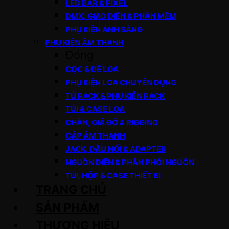
LED BAR & PIXEL
DMX, GIAO DIỆN & PHẦN MỀM
PHỤ KIỆN ÁNH SÁNG
PHỤ KIỆN ÂM THANH
Đóng
CỌC & ĐẾ LOA
PHỤ KIỆN LOA CHUYÊN DỤNG
TỦ RACK & PHỤ KIỆN RACK
TÚI & CASE LOA
CHÂN, GIÁ ĐỠ & RIGGING
CÁP ÂM THANH
JACK, ĐẦU NỐI & ADAPTER
NGUỒN ĐIỆN & PHÂN PHỐI NGUỒN
TÚI, HỘP & CASE THIẾT BỊ
TRANG CHỦ
SẢN PHẨM
THƯƠNG HIỆU