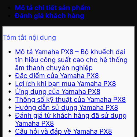
Mô tả chi tiết sản phẩm
Đánh giá khách hàng
Tóm tắt nội dung
Mô tả Yamaha PX8 – Bộ khuếch đại
tín hiệu công suất cao cho hệ thống
âm thanh chuyên nghiệp
Đặc điểm của Yamaha PX8
Lợi ích khi bạn mua Yamaha PX8
Ứng dụng của Yamaha PX8
Thông số kỹ thuật của Yamaha PX8
Hướng dẫn sử dụng Yamaha PX8
Đánh giá từ khách hàng đã sử dụng
Yamaha PX8
Câu hỏi và đáp về Yamaha PX8