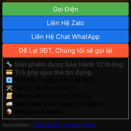
Gọi Điện
Liên Hệ Zalo
Liên Hệ Chat WhatApp
Để Lại SĐT, Chúng tôi sẽ gọi lại
Sản phẩm được bảo hành 12 tháng.
Trả góp qua thẻ tín dụng.
Đổi trả 7 ngày nếu lỗi NSX.
Hỗ trợ tận tâm 24/7.
Hàng chính hãng CO,CQ.
Miễn phí giao hàng nội thành.
Hàng mới 100% .
Xem thêm :
Thiết bị phụ trợ âm thanh