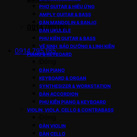
PHƠ GUITAR & HIỆU ỨNG
AMPLY GUITAR & BASS
ĐÀN MANDOLIN & BANJO
0914795185
ĐÀN UKULELE
PHỤ KIỆN GUITAR & BASS
VỆ SINH, BẢO DƯỠNG & LINH KIỆN
0914.795.185
PIANO & KEYBOARD
Đóng
ĐÀN PIANO
KEYBOARD & ORGAN
SYNTHESIZER & WORKSTATION
ĐÀN ACCORDION
PHỤ KIỆN PIANO & KEYBOARD
VIOLIN, VIOLA, CELLO & CONTRABASS
Đóng
ĐÀN VIOLIN
ĐÀN CELLO