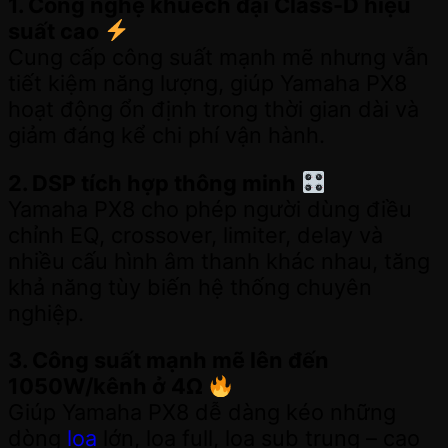
1. Công nghệ khuếch đại Class-D hiệu
suất cao
Cung cấp công suất mạnh mẽ nhưng vẫn
tiết kiệm năng lượng, giúp Yamaha PX8
hoạt động ổn định trong thời gian dài và
giảm đáng kể chi phí vận hành.
2. DSP tích hợp thông minh
Yamaha PX8 cho phép người dùng điều
chỉnh EQ, crossover, limiter, delay và
nhiều cấu hình âm thanh khác nhau, tăng
khả năng tùy biến hệ thống chuyên
nghiệp.
3. Công suất mạnh mẽ lên đến
1050W/kênh ở 4Ω
Giúp Yamaha PX8 dễ dàng kéo những
dòng
loa
lớn, loa full, loa sub trung – cao