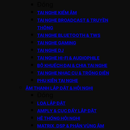
Đóng
TAI NGHE KIỂM ÂM
TAI NGHE BROADCAST & TRUYỀN
THÔNG
TAI NGHE BLUETOOTH & TWS
TAI NGHE GAMING
TAI NGHE DJ
TAI NGHE HI-FI & AUDIOPHILE
BỘ KHUẾCH ĐẠI & CHIA TAI NGHE
TAI NGHE NHẠC CỤ & TRỐNG ĐIỆN
PHỤ KIỆN TAI NGHE
ÂM THANH LẮP ĐẶT & HỘI NGHỊ
Đóng
LOA LẮP ĐẶT
AMPLY & CỤC ĐẨY LẮP ĐẶT
HỆ THỐNG HỘI NGHỊ
MATRIX, DSP & PHÂN VÙNG ÂM