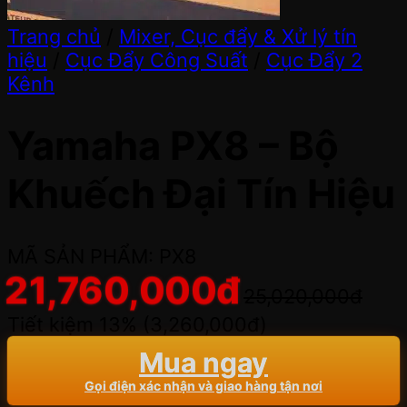
Trang chủ
/
Mixer, Cục đẩy & Xử lý tín
hiệu
/
Cục Đẩy Công Suất
/
Cục Đẩy 2
Kênh
Yamaha PX8 – Bộ
Khuếch Đại Tín Hiệu
MÃ SẢN PHẨM: PX8
21,760,000
đ
25,020,000
đ
Tiết kiệm 13% (
3,260,000
đ
)
Mua ngay
Gọi điện xác nhận và giao hàng tận nơi