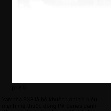
px8 5
Yamaha PX8 là bộ khuếch đại tín hiệu
mạnh mẽ thuộc dòng PX Series danh