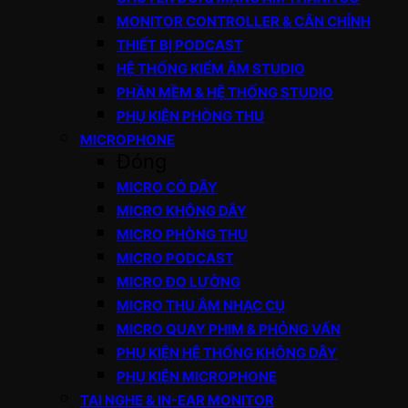
MONITOR CONTROLLER & CÂN CHỈNH
THIẾT BỊ PODCAST
HỆ THỐNG KIỂM ÂM STUDIO
PHẦN MỀM & HỆ THỐNG STUDIO
PHỤ KIỆN PHÒNG THU
MICROPHONE
Đóng
MICRO CÓ DÂY
MICRO KHÔNG DÂY
MICRO PHÒNG THU
MICRO PODCAST
MICRO ĐO LƯỜNG
MICRO THU ÂM NHẠC CỤ
MICRO QUAY PHIM & PHỎNG VẤN
PHỤ KIỆN HỆ THỐNG KHÔNG DÂY
PHỤ KIỆN MICROPHONE
TAI NGHE & IN-EAR MONITOR