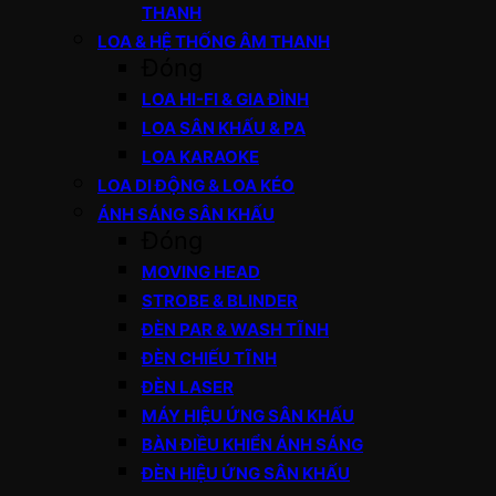
THANH
LOA & HỆ THỐNG ÂM THANH
Đóng
LOA HI-FI & GIA ĐÌNH
LOA SÂN KHẤU & PA
LOA KARAOKE
LOA DI ĐỘNG & LOA KÉO
ÁNH SÁNG SÂN KHẤU
Đóng
MOVING HEAD
STROBE & BLINDER
ĐÈN PAR & WASH TĨNH
ĐÈN CHIẾU TĨNH
ĐÈN LASER
MÁY HIỆU ỨNG SÂN KHẤU
BÀN ĐIỀU KHIỂN ÁNH SÁNG
ĐÈN HIỆU ỨNG SÂN KHẤU