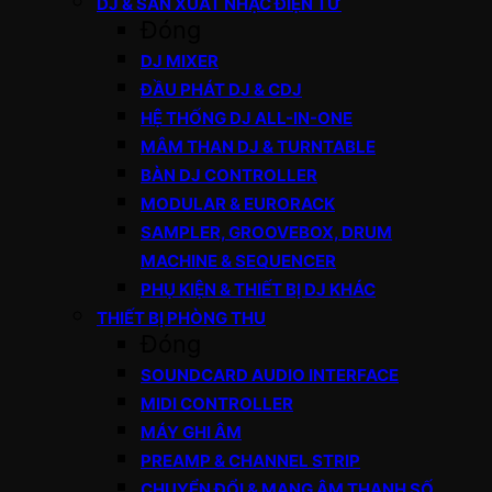
DJ & SẢN XUẤT NHẠC ĐIỆN TỬ
Đóng
DJ MIXER
ĐẦU PHÁT DJ & CDJ
HỆ THỐNG DJ ALL-IN-ONE
MÂM THAN DJ & TURNTABLE
BÀN DJ CONTROLLER
MODULAR & EURORACK
SAMPLER, GROOVEBOX, DRUM
MACHINE & SEQUENCER
PHỤ KIỆN & THIẾT BỊ DJ KHÁC
THIẾT BỊ PHÒNG THU
Đóng
SOUNDCARD AUDIO INTERFACE
MIDI CONTROLLER
MÁY GHI ÂM
PREAMP & CHANNEL STRIP
CHUYỂN ĐỔI & MẠNG ÂM THANH SỐ