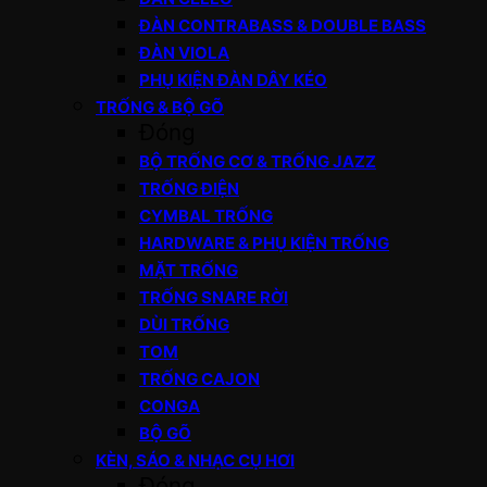
ĐÀN CONTRABASS & DOUBLE BASS
ĐÀN VIOLA
PHỤ KIỆN ĐÀN DÂY KÉO
TRỐNG & BỘ GÕ
Đóng
BỘ TRỐNG CƠ & TRỐNG JAZZ
TRỐNG ĐIỆN
CYMBAL TRỐNG
HARDWARE & PHỤ KIỆN TRỐNG
MẶT TRỐNG
TRỐNG SNARE RỜI
DÙI TRỐNG
TOM
TRỐNG CAJON
CONGA
BỘ GÕ
KÈN, SÁO & NHẠC CỤ HƠI
Đóng