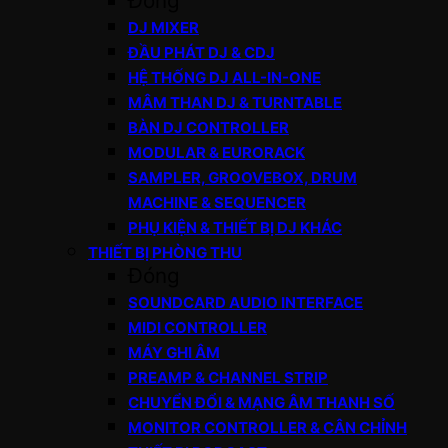
Đóng
DJ MIXER
ĐẦU PHÁT DJ & CDJ
HỆ THỐNG DJ ALL-IN-ONE
MÂM THAN DJ & TURNTABLE
BÀN DJ CONTROLLER
MODULAR & EURORACK
SAMPLER, GROOVEBOX, DRUM
MACHINE & SEQUENCER
PHỤ KIỆN & THIẾT BỊ DJ KHÁC
THIẾT BỊ PHÒNG THU
Đóng
SOUNDCARD AUDIO INTERFACE
MIDI CONTROLLER
MÁY GHI ÂM
PREAMP & CHANNEL STRIP
CHUYỂN ĐỔI & MẠNG ÂM THANH SỐ
MONITOR CONTROLLER & CÂN CHỈNH