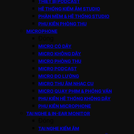
THIẾT BỊ PODCAST
HỆ THỐNG KIỂM ÂM STUDIO
PHẦN MỀM & HỆ THỐNG STUDIO
PHỤ KIỆN PHÒNG THU
MICROPHONE
Đóng
MICRO CÓ DÂY
MICRO KHÔNG DÂY
MICRO PHÒNG THU
MICRO PODCAST
MICRO ĐO LƯỜNG
MICRO THU ÂM NHẠC CỤ
MICRO QUAY PHIM & PHỎNG VẤN
PHỤ KIỆN HỆ THỐNG KHÔNG DÂY
PHỤ KIỆN MICROPHONE
TAI NGHE & IN-EAR MONITOR
Đóng
TAI NGHE KIỂM ÂM