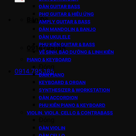
sản
ĐÀN GUITAR BASS
phẩm
PHƠ GUITAR & HIỆU ỨNG
Bản Đồ
AMPLY GUITAR & BASS
ĐÀN MANDOLIN & BANJO
ĐÀN UKULELE
PHỤ KIỆN GUITAR & BASS
0914795185
VỆ SINH, BẢO DƯỠNG & LINH KIỆN
PIANO & KEYBOARD
Đóng
0914.795.185
ĐÀN PIANO
KEYBOARD & ORGAN
SYNTHESIZER & WORKSTATION
ĐÀN ACCORDION
PHỤ KIỆN PIANO & KEYBOARD
VIOLIN, VIOLA, CELLO & CONTRABASS
Đóng
ĐÀN VIOLIN
ĐÀN CELLO