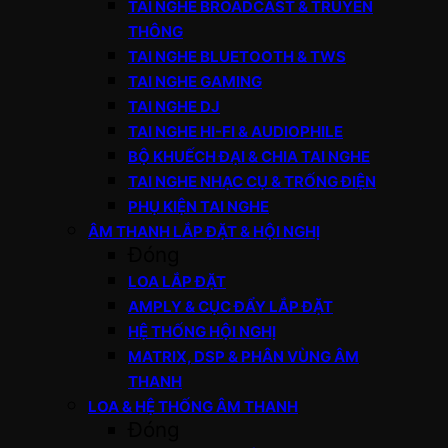
TAI NGHE BROADCAST & TRUYỀN
THÔNG
TAI NGHE BLUETOOTH & TWS
TAI NGHE GAMING
TAI NGHE DJ
TAI NGHE HI-FI & AUDIOPHILE
BỘ KHUẾCH ĐẠI & CHIA TAI NGHE
TAI NGHE NHẠC CỤ & TRỐNG ĐIỆN
PHỤ KIỆN TAI NGHE
ÂM THANH LẮP ĐẶT & HỘI NGHỊ
Đóng
LOA LẮP ĐẶT
AMPLY & CỤC ĐẨY LẮP ĐẶT
HỆ THỐNG HỘI NGHỊ
MATRIX, DSP & PHÂN VÙNG ÂM
THANH
LOA & HỆ THỐNG ÂM THANH
Đóng