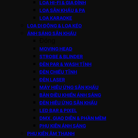
LOA HI-FI & GIA ĐÌNH
LOA SÂN KHẤU & PA
LOA KARAOKE
LOA DI ĐỘNG & LOA KÉO
ÁNH SÁNG SÂN KHẤU
Đóng
MOVING HEAD
STROBE & BLINDER
ĐÈN PAR & WASH TĨNH
ĐÈN CHIẾU TĨNH
ĐÈN LASER
MÁY HIỆU ỨNG SÂN KHẤU
BÀN ĐIỀU KHIỂN ÁNH SÁNG
ĐÈN HIỆU ỨNG SÂN KHẤU
LED BAR & PIXEL
DMX, GIAO DIỆN & PHẦN MỀM
PHỤ KIỆN ÁNH SÁNG
PHỤ KIỆN ÂM THANH